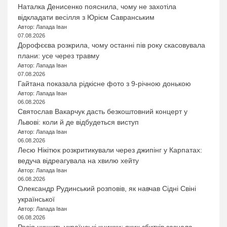
Наталка Денисенко пояснила, чому не захотіла
відкладати весілля з Юрієм Савранським
Автор: Лапада Іван
07.08.2026
Дорофєєва розкрила, чому останні пів року скасовувала
плани: усе через травму
Автор: Лапада Іван
07.08.2026
Гайтана показала рідкісне фото з 9-річною донькою
Автор: Лапада Іван
06.08.2026
Святослав Вакарчук дасть безкоштовний концерт у
Львові: коли й де відбудеться виступ
Автор: Лапада Іван
06.08.2026
Лесю Нікітюк розкритикували через джипінг у Карпатах:
ведуча відреагувала на хвилю хейту
Автор: Лапада Іван
06.08.2026
Олександр Рудинський розповів, як навчав Сідні Свіні
української
Автор: Лапада Іван
06.08.2026
Росія нищить українські книжки: яких збитків зазнала