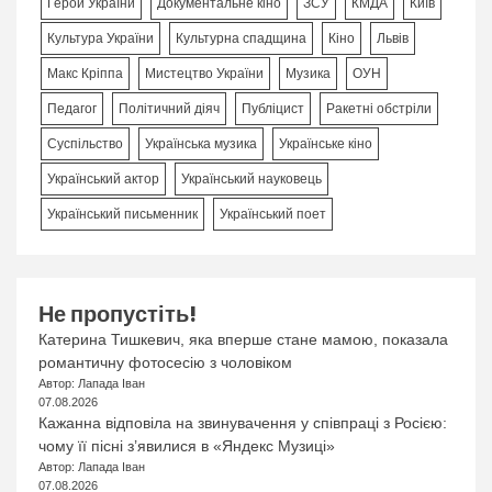
Герой України
Документальне кіно
ЗСУ
КМДА
Київ
Культура України
Культурна спадщина
Кіно
Львів
Макс Кріппа
Мистецтво України
Музика
ОУН
Педагог
Політичний діяч
Публіцист
Ракетні обстріли
Суспільство
Українська музика
Українське кіно
Український актор
Український науковець
Український письменник
Український поет
Не пропустіть!
Катерина Тишкевич, яка вперше стане мамою, показала
романтичну фотосесію з чоловіком
Автор: Лапада Іван
07.08.2026
Кажанна відповіла на звинувачення у співпраці з Росією:
чому її пісні з’явилися в «Яндекс Музиці»
Автор: Лапада Іван
07.08.2026