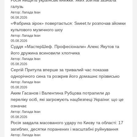
галузь
Автор: Лапада Іван
06.08.2026
«Фабрика зірок» повертається: Sweet.tv розпочав зйомки
культового музичного шоу
Автор: Лапада Іван
05.08.2026
Суддя «МастерШеф. Професіонали» Алекс Якутов та
його дружина всиновили хлопчика
Автор: Лапада Іван
05.08.2026
Сергій Притула вперше за тривалий час показав
однорічного сина та розкрив його домашнє прізвисько
Автор: Лапада Іван
05.08.2026
Аким Гасанов і Валентина Рубцова потрапили до
переліку осіб, які загрожують нацбезпеці України: що це
означає
Автор: Лапада Іван
05.08.2026
Росія завдала масованого удару по Києву та області: 17
загиблих, десятки поранених і масштабні руйнування
Автор: Лапада Іван