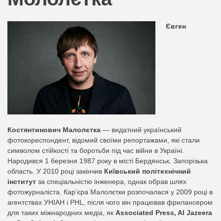
nation.
Євген
Костянтинович Малолєтка
— видатний український
фотокореспондент, відомий своїми репортажами, які стали
символом стійкості та боротьби під час війни в Україні.
Народився 1 березня 1987 року в місті Бердянськ, Запорізька
область. У 2010 році закінчив
Київський політехнічний
інститут
за спеціальністю інженера, однак обрав шлях
фотожурналіста. Кар’єра Малолєтки розпочалася у 2009 році в
агентствах УНІАН і PHL, після чого він працював фрилансером
для таких міжнародних медіа, як
Associated Press, Al Jazeera