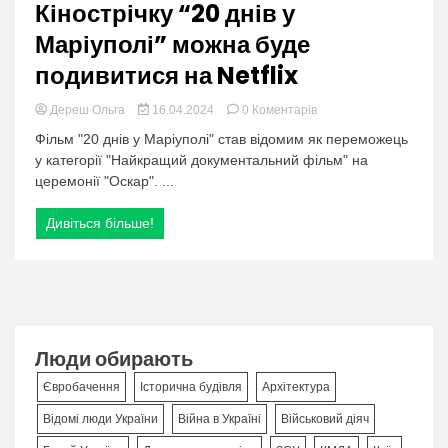
Кінострічку “20 днів у
Маріуполі” можна буде
подивитися на Netflix
в
Дереш Ольга
16.04.2024
0 Коментарів
категорії:
Фільм "20 днів у Маріуполі" став відомим як переможець
Кінострічку
у категорії "Найкращий документальний фільм" на
“20
церемонії "Оскар". ...
днів
у
Маріуполі”
Дивіться більше!
можна
буде
подивитися
на
Netflix
Люди обирають
Євробачення
Історична будівля
Архітектура
Відомі люди України
Війна в Україні
Військовий діяч