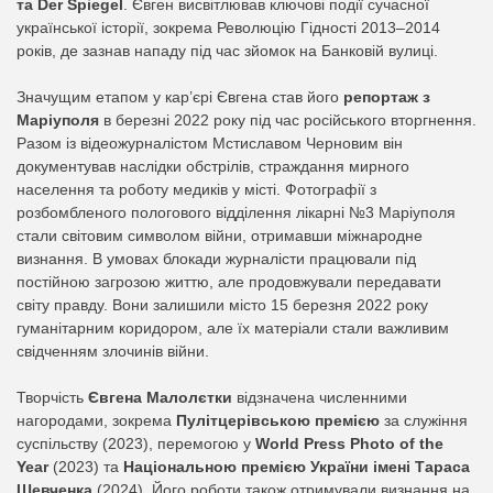
та Der Spiegel
. Євген висвітлював ключові події сучасної
української історії, зокрема Революцію Гідності 2013–2014
років, де зазнав нападу під час зйомок на Банковій вулиці.
Значущим етапом у кар’єрі Євгена став його
репортаж з
Маріуполя
в березні 2022 року під час російського вторгнення.
Разом із відеожурналістом Мстиславом Черновим він
документував наслідки обстрілів, страждання мирного
населення та роботу медиків у місті. Фотографії з
розбомбленого пологового відділення лікарні №3 Маріуполя
стали світовим символом війни, отримавши міжнародне
визнання. В умовах блокади журналісти працювали під
постійною загрозою життю, але продовжували передавати
світу правду. Вони залишили місто 15 березня 2022 року
гуманітарним коридором, але їх матеріали стали важливим
свідченням злочинів війни.
Творчість
Євгена Малолєтки
відзначена численними
нагородами, зокрема
Пулітцерівською премією
за служіння
суспільству (2023), перемогою у
World Press Photo of the
Year
(2023) та
Національною премією України імені Тараса
Шевченка
(2024). Його роботи також отримували визнання на