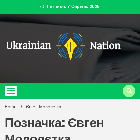
Skip
П’ятниця, 7 Серпня, 2026
to
content
ukrai
Home
Євген Мололєтка
Позначка: Євген
Мололєтка