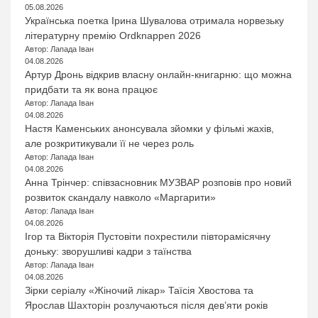
05.08.2026
Українська поетка Ірина Шувалова отримала норвезьку
літературну премію Ordknappen 2026
Автор: Лапада Іван
04.08.2026
Артур Дронь відкрив власну онлайн-книгарню: що можна
придбати та як вона працює
Автор: Лапада Іван
04.08.2026
Настя Каменських анонсувала зйомки у фільмі жахів,
але розкритикували її не через роль
Автор: Лапада Іван
04.08.2026
Анна Трінчер: співзасновник МУЗВАР розповів про новий
розвиток скандалу навколо «Маргарити»
Автор: Лапада Іван
04.08.2026
Ігор та Вікторія Пустовіти похрестили півторамісячну
доньку: зворушливі кадри з таїнства
Автор: Лапада Іван
04.08.2026
Зірки серіалу «Жіночий лікар» Таїсія Хвостова та
Ярослав Шахторін розлучаються після дев’яти років