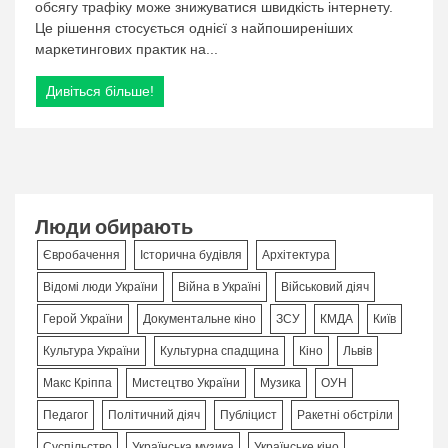
обсягу трафіку може знижуватися швидкість інтернету.
Це рішення стосується однієї з найпоширеніших
маркетингових практик на...
Дивіться більше!
Люди обирають
Євробачення
Історична будівля
Архітектура
Відомі люди України
Війна в Україні
Військовий діяч
Герой України
Документальне кіно
ЗСУ
КМДА
Київ
Культура України
Культурна спадщина
Кіно
Львів
Макс Кріппа
Мистецтво України
Музика
ОУН
Педагог
Політичний діяч
Публіцист
Ракетні обстріли
Суспільство
Українська музика
Українське кіно