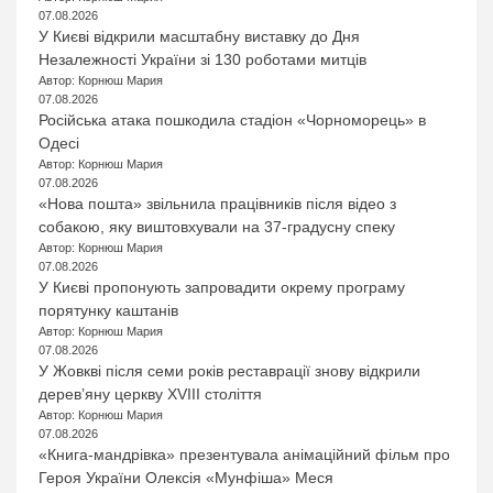
07.08.2026
У Києві відкрили масштабну виставку до Дня
Незалежності України зі 130 роботами митців
Автор: Корнюш Мария
07.08.2026
Російська атака пошкодила стадіон «Чорноморець» в
Одесі
Автор: Корнюш Мария
07.08.2026
«Нова пошта» звільнила працівників після відео з
собакою, яку виштовхували на 37-градусну спеку
Автор: Корнюш Мария
07.08.2026
У Києві пропонують запровадити окрему програму
порятунку каштанів
Автор: Корнюш Мария
07.08.2026
У Жовкві після семи років реставрації знову відкрили
дерев’яну церкву XVIII століття
Автор: Корнюш Мария
07.08.2026
«Книга-мандрівка» презентувала анімаційний фільм про
Героя України Олексія «Мунфіша» Меся