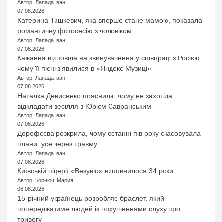
Автор: Лапада Іван
07.08.2026
Катерина Тишкевич, яка вперше стане мамою, показала
романтичну фотосесію з чоловіком
Автор: Лапада Іван
07.08.2026
Кажанна відповіла на звинувачення у співпраці з Росією:
чому її пісні з’явилися в «Яндекс Музиці»
Автор: Лапада Іван
07.08.2026
Наталка Денисенко пояснила, чому не захотіла
відкладати весілля з Юрієм Савранським
Автор: Лапада Іван
07.08.2026
Дорофєєва розкрила, чому останні пів року скасовувала
плани: усе через травму
Автор: Лапада Іван
07.08.2026
Київській піцерії «Везувіо» виповнилося 34 роки
Автор: Корнюш Мария
06.08.2026
15-річний українець розробляє браслет, який
попереджатиме людей із порушеннями слуху про
тривогу