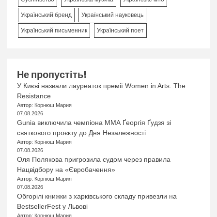
Український бренд
Український науковець
Український письменник
Український поет
Не пропустіть!
У Києві назвали лауреаток премії Women in Arts. The
Resistance
Автор: Корнюш Мария
07.08.2026
Gunia виключила чемпіона ММА Ґеоргія Ґудзя зі
святкового проєкту до Дня Незалежності
Автор: Корнюш Мария
07.08.2026
Оля Полякова пригрозила судом через правила
Нацвідбору на «Євробачення»
Автор: Корнюш Мария
07.08.2026
Обгорілі книжки з харківського складу привезли на
BestsellerFest у Львові
Автор: Корнюш Мария