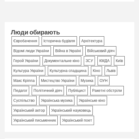
Люди обирають
Євробачення
Історична будівля
Архітектура
Відомі люди України
Війна в Україні
Військовий діяч
Герой України
Документальне кіно
ЗСУ
КМДА
Київ
Культура України
Культурна спадщина
Кіно
Львів
Макс Кріппа
Мистецтво України
Музика
ОУН
Педагог
Політичний діяч
Публіцист
Ракетні обстріли
Суспільство
Українська музика
Українське кіно
Український актор
Український науковець
Український письменник
Український поет