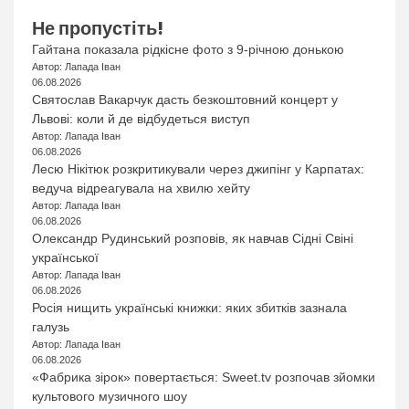
Не пропустіть!
Гайтана показала рідкісне фото з 9-річною донькою
Автор: Лапада Іван
06.08.2026
Святослав Вакарчук дасть безкоштовний концерт у
Львові: коли й де відбудеться виступ
Автор: Лапада Іван
06.08.2026
Лесю Нікітюк розкритикували через джипінг у Карпатах:
ведуча відреагувала на хвилю хейту
Автор: Лапада Іван
06.08.2026
Олександр Рудинський розповів, як навчав Сідні Свіні
української
Автор: Лапада Іван
06.08.2026
Росія нищить українські книжки: яких збитків зазнала
галузь
Автор: Лапада Іван
06.08.2026
«Фабрика зірок» повертається: Sweet.tv розпочав зйомки
культового музичного шоу