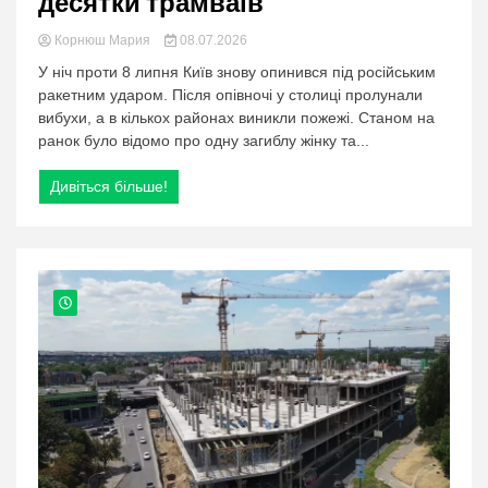
десятки трамваїв
Корнюш Мария
08.07.2026
У ніч проти 8 липня Київ знову опинився під російським
ракетним ударом. Після опівночі у столиці пролунали
вибухи, а в кількох районах виникли пожежі. Станом на
ранок було відомо про одну загиблу жінку та...
Дивіться більше!