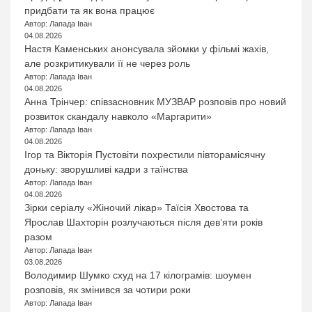
придбати та як вона працює
Автор: Лапада Іван
04.08.2026
Настя Каменських анонсувала зйомки у фільмі жахів,
але розкритикували її не через роль
Автор: Лапада Іван
04.08.2026
Анна Трінчер: співзасновник МУЗВАР розповів про новий
розвиток скандалу навколо «Маргарити»
Автор: Лапада Іван
04.08.2026
Ігор та Вікторія Пустовіти похрестили півторамісячну
доньку: зворушливі кадри з таїнства
Автор: Лапада Іван
04.08.2026
Зірки серіалу «Жіночий лікар» Таїсія Хвостова та
Ярослав Шахторін розлучаються після дев’яти років
разом
Автор: Лапада Іван
03.08.2026
Володимир Шумко схуд на 17 кілограмів: шоумен
розповів, як змінився за чотири роки
Автор: Лапада Іван