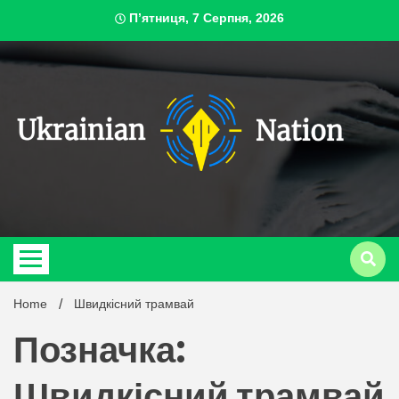
Skip
П’ятниця, 7 Серпня, 2026
to
content
ukrai
Home
Швидкісний трамвай
Позначка:
Швидкісний трамвай