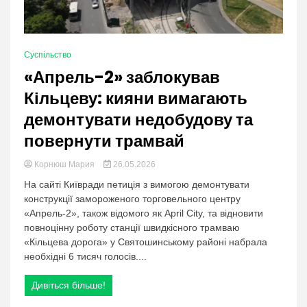
Суспільство
«Апрель-2» заблокував
Кільцеву: кияни вимагають
демонтувати недобудову та
повернути трамвай
Корнюш Мария
26.05.2026
На сайті Київради петиція з вимогою демонтувати
конструкції замороженого торговельного центру
«Апрель-2», також відомого як April City, та відновити
повноцінну роботу станції швидкісного трамваю
«Кільцева дорога» у Святошинському районі набрала
необхідні 6 тисяч голосів....
Дивіться більше!