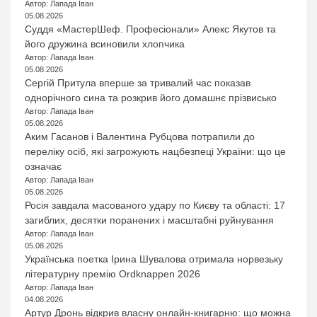
Автор: Лапада Іван
05.08.2026
Суддя «МастерШеф. Професіонали» Алекс Якутов та
його дружина всиновили хлопчика
Автор: Лапада Іван
05.08.2026
Сергій Притула вперше за тривалий час показав
однорічного сина та розкрив його домашнє прізвисько
Автор: Лапада Іван
05.08.2026
Аким Гасанов і Валентина Рубцова потрапили до
переліку осіб, які загрожують нацбезпеці України: що це
означає
Автор: Лапада Іван
05.08.2026
Росія завдала масованого удару по Києву та області: 17
загиблих, десятки поранених і масштабні руйнування
Автор: Лапада Іван
05.08.2026
Українська поетка Ірина Шувалова отримала норвезьку
літературну премію Ordknappen 2026
Автор: Лапада Іван
04.08.2026
Артур Дронь відкрив власну онлайн-книгарню: що можна