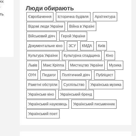
их
Люди обирають
у
ть
Євробачення
Історична будівля
Архітектура
Відомі люди України
Війна в Україні
Військовий діяч
Герой України
Документальне кіно
ЗСУ
КМДА
Київ
Культура України
Культурна спадщина
Кіно
Львів
Макс Кріппа
Мистецтво України
Музика
ОУН
Педагог
Політичний діяч
Публіцист
Ракетні обстріли
Суспільство
Українська музика
Українське кіно
Український бренд
Український науковець
Український письменник
Український поет