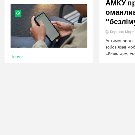
nation.
АМКУ п
оманли
“безлім
Корнюш Мар
Антимонопольн
зобов’язав моб
«Київстар», Vod
Новини