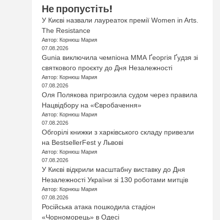
Не пропустіть!
У Києві назвали лауреаток премії Women in Arts.
The Resistance
Автор: Корнюш Мария
07.08.2026
Gunia виключила чемпіона ММА Ґеоргія Ґудзя зі
святкового проєкту до Дня Незалежності
Автор: Корнюш Мария
07.08.2026
Оля Полякова пригрозила судом через правила
Нацвідбору на «Євробачення»
Автор: Корнюш Мария
07.08.2026
Обгорілі книжки з харківського складу привезли
на BestsellerFest у Львові
Автор: Корнюш Мария
07.08.2026
У Києві відкрили масштабну виставку до Дня
Незалежності України зі 130 роботами митців
Автор: Корнюш Мария
07.08.2026
Російська атака пошкодила стадіон
«Чорноморець» в Одесі