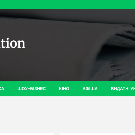
ian-
КА
ШОУ-БІЗНЕС
КІНО
АФІША
ВИДАТНІ У