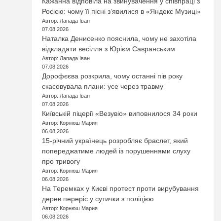
Кажанна відповіла на звинувачення у співпраці з
Росією: чому її пісні з’явилися в «Яндекс Музиці»
Автор: Лапада Іван
07.08.2026
Наталка Денисенко пояснила, чому не захотіла
відкладати весілля з Юрієм Савранським
Автор: Лапада Іван
07.08.2026
Дорофєєва розкрила, чому останні пів року
скасовувала плани: усе через травму
Автор: Лапада Іван
07.08.2026
Київській піцерії «Везувіо» виповнилося 34 роки
Автор: Корнюш Мария
06.08.2026
15-річний українець розробляє браслет, який
попереджатиме людей із порушеннями слуху
про тривогу
Автор: Корнюш Мария
06.08.2026
На Теремках у Києві протест проти вирубування
дерев переріс у сутички з поліцією
Автор: Корнюш Мария
06.08.2026