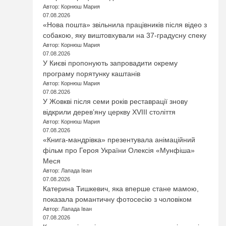
Автор: Корнюш Мария
07.08.2026
«Нова пошта» звільнила працівників після відео з
собакою, яку виштовхували на 37-градусну спеку
Автор: Корнюш Мария
07.08.2026
У Києві пропонують запровадити окрему
програму порятунку каштанів
Автор: Корнюш Мария
07.08.2026
У Жовкві після семи років реставрації знову
відкрили дерев’яну церкву XVIII століття
Автор: Корнюш Мария
07.08.2026
«Книга-мандрівка» презентувала анімаційний
фільм про Героя України Олексія «Мунфіша»
Меся
Автор: Лапада Іван
07.08.2026
Катерина Тишкевич, яка вперше стане мамою,
показала романтичну фотосесію з чоловіком
Автор: Лапада Іван
07.08.2026