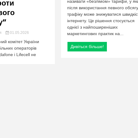
org.ua
роти
називати «безлімом» тарифи, у як
після використання певного обсяг
вого
трафіку може знижуватися швидкіс
у”
інтернету. Це рішення стосується
однієї з найпоширеніших
ия
01.05.2026
маркетингових практик на...
ий комітет України
Дивіться більше!
ільних операторів
afone і Lifecell не