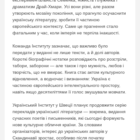
експериментальність Семенка, ніжність Плужника і
драматизм Драй-Хмари. Усі вони різні, але разом
утворюють мозаїку покоління, що прагнуло осучаснити
українську літературу, зробити її частиною
європейського контексту. Саме це прагнення стало
фатальним у час, коли імперія не терпіла інакшості.
Команда Інституту зазначає, що важливо було
передати у виданні не лише тексти, а й долі авторів.
Короткі біографічні нотатки розповідають про розстріли,
табори, заборони — але також і про мужність, любов і
творчість, що не вмирає. Книга стає актом культурного
відновлення, а водночас і визнанням: Україна є
частиною європейського інтелектуального простору,
навіть якщо десятиліттями її голос змушували мовчати.
Український Інститут у Швеції планує продовжити серію
перекладів української літератури — зокрема, видання
сучасних поетів і письменників, які сьогодні формують
нове культурне обличчя країни. За словами
організаторів, інтерес до українських авторів у
Скандинавії зростає, особливо після початку