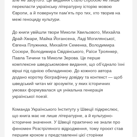
але не забутого. Це видання стало спробою не лише
перекласти українську літературну історію мовою
Європи, а й повернути пам’ять про тих, хто творив на
межі геноциду культури.
До книги увійшли твори Миколи Хвильового, Михайла
Драй-Хмари, Майка Йогансена, Ладі Могилянської,
Євгена Плужника, Михайля Семенка, Володимира
Сосюри, Володимира Свідзінського, Раїси Троянкер,
Павла Тичини та Миколи Зерова. Це перше
комплексне шведськомовне видання, що об’єднало їхні
вірші під однією обкладинкою. До кожного автора
додано коротку біографічну довідку та контекст — щоб
шведський читач міг зрозуміти, у яких історичних
умовах формувалася ця унікальна генерація
української поезії.
Команда Українського Інституту у Швеції підкреслює,
що книга має не лише літературне, а й культурно-
історичне значення. У Швеції практично не знали про
феномен Розстріляного відродження, тому проєкт став
першим кроком у представленні цієї сторінки