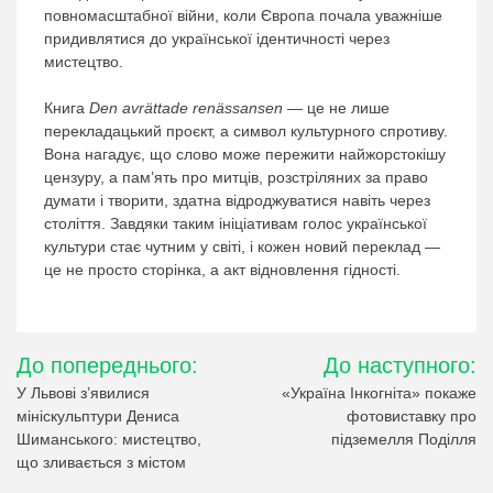
повномасштабної війни, коли Європа почала уважніше
придивлятися до української ідентичності через
мистецтво.
Книга
Den avrättade renässansen
— це не лише
перекладацький проєкт, а символ культурного спротиву.
Вона нагадує, що слово може пережити найжорстокішу
цензуру, а пам’ять про митців, розстріляних за право
думати і творити, здатна відроджуватися навіть через
століття. Завдяки таким ініціативам голос української
культури стає чутним у світі, і кожен новий переклад —
це не просто сторінка, а акт відновлення гідності.
Навігація
До попереднього:
До наступного:
записів
У Львові з’явилися
«Україна Інкогніта» покаже
мініскульптури Дениса
фотовиставку про
Шиманського: мистецтво,
підземелля Поділля
що зливається з містом