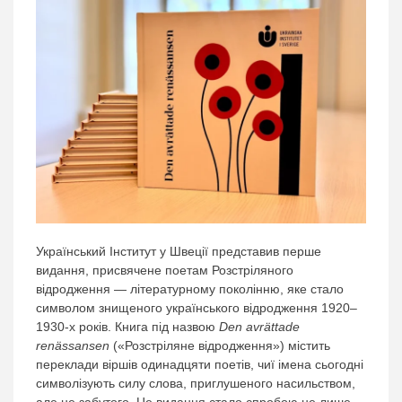
Український Інститут у Швеції представив перше
видання, присвячене поетам Розстріляного
відродження — літературному поколінню, яке стало
символом знищеного українського відродження 1920–
1930-х років. Книга під назвою
Den avrättade
renässansen
(«Розстріляне відродження») містить
переклади віршів одинадцяти поетів, чиї імена сьогодні
символізують силу слова, приглушеного насильством,