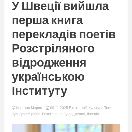
nation.
У Швеції вийшла
перша книга
перекладів поетів
Розстріляного
відродження
українською
Інституту
Корнюш Мария
09.11.2025
В категорії:
Культура
Теги:
Культура України
,
Розстріляне відродження
,
Швеція
-