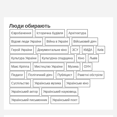
Люди обирають
Євробачення
Історична будівля
Архітектура
Відомі люди України
Війна в Україні
Військовий діяч
Герой України
Документальне кіно
ЗСУ
КМДА
Київ
Культура України
Культурна спадщина
Кіно
Львів
Макс Кріппа
Мистецтво України
Музика
ОУН
Педагог
Політичний діяч
Публіцист
Ракетні обстріли
Суспільство
Українська музика
Українське кіно
Український актор
Український науковець
Український письменник
Український поет