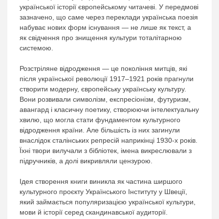
української історії європейському читачеві. У передмові
зазначено, що саме через переклади українська поезія
набуває нових форм існування — не лише як текст, а
як свідчення про знищення культури тоталітарною
системою.
Розстріляне відродження — це покоління митців, які
після української революції 1917–1921 років прагнули
створити модерну, європейську українську культуру.
Вони розвивали символізм, експресіонізм, футуризм,
авангард і класичну поетику, створюючи інтелектуальну
хвилю, що могла стати фундаментом культурного
відродження країни. Але більшість із них загинули
внаслідок сталінських репресій наприкінці 1930-х років.
Їхні твори вилучали з бібліотек, імена викреслювали з
підручників, а долі викривляли цензурою.
Ідея створення книги виникла як частина ширшого
культурного проєкту Українського Інституту у Швеції,
який займається популяризацією української культури,
мови й історії серед скандинавської аудиторії.