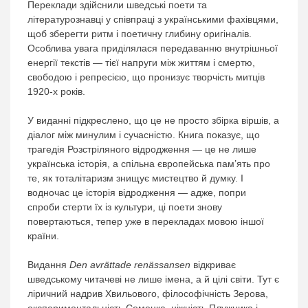
Переклади здійснили шведські поети та
літературознавці у співпраці з українськими фахівцями,
щоб зберегти ритм і поетичну глибину оригіналів.
Особлива увага приділялася передаванню внутрішньої
енергії текстів — тієї напруги між життям і смертю,
свободою і репресією, що пронизує творчість митців
1920-х років.
У виданні підкреслено, що це не просто збірка віршів, а
діалог між минулим і сучасністю. Книга показує, що
трагедія Розстріляного відродження — це не лише
українська історія, а спільна європейська пам’ять про
те, як тоталітаризм знищує мистецтво й думку. І
водночас це історія відродження — адже, попри
спроби стерти їх із культури, ці поети знову
повертаються, тепер уже в перекладах мовою іншої
країни.
Видання
Den avrättade renässansen
відкриває
шведському читачеві не лише імена, а й цілі світи. Тут є
ліричний надрив Хвильового, філософічність Зерова,