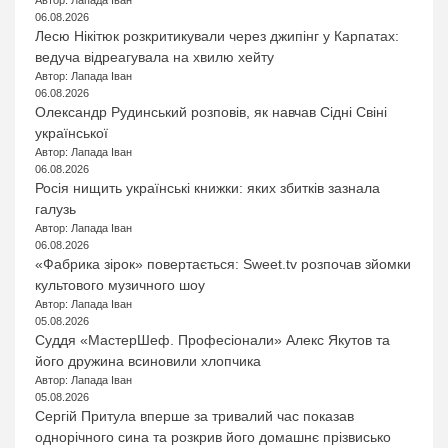
Автор: Лапада Іван
06.08.2026
Лесю Нікітюк розкритикували через джипінг у Карпатах:
ведуча відреагувала на хвилю хейту
Автор: Лапада Іван
06.08.2026
Олександр Рудинський розповів, як навчав Сідні Свіні
української
Автор: Лапада Іван
06.08.2026
Росія нищить українські книжки: яких збитків зазнала
галузь
Автор: Лапада Іван
06.08.2026
«Фабрика зірок» повертається: Sweet.tv розпочав зйомки
культового музичного шоу
Автор: Лапада Іван
05.08.2026
Суддя «МастерШеф. Професіонали» Алекс Якутов та
його дружина всиновили хлопчика
Автор: Лапада Іван
05.08.2026
Сергій Притула вперше за тривалий час показав
однорічного сина та розкрив його домашнє прізвисько