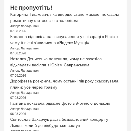
Не пропустіть!
Катерина Тишкевич, яка вперше стане мамою, показала
романтичну фотосесію з чоловіком
Автор: Лапада Іван
07.08.2026
Кажанна відповіла на звинувачення у співпраці з Росією:
чому її пісні з’явилися в «Яндекс Музиці»
Автор: Лапада Іван
07.08.2026
Наталка Денисенко пояснила, чому не захотіла
відкладати весілля з Юрієм Савранським
Автор: Лапада Іван
07.08.2026
Дорофєєва розкрила, чому останні пів року скасовувала
плани: усе через травму
Автор: Лапада Іван
07.08.2026
Гайтана показала рідкісне фото з 9-річною донькою
Автор: Лапада Іван
06.08.2026
Святослав Вакарчук дасть безкоштовний концерт у
Львові: коли й де відбудеться виступ