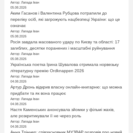
Автор: Лапада Іван
05.08.2026
Аким Гасанов і Валентина Рубцова потрапили до
переліку осіб, які загрожують нацбезпеці України: що це
означає
Автор: Лапада Іван
05.08.2026
Росія завдала масованого удару по Києву та області: 17
загиблих, десятки поранених і масштабні руйнування
Автор: Лапада Іван
05.08.2026
Українська поетка Ірина Шувалова отримала норвезьку
літературну премію Ordknappen 2026
Автор: Лапада Іван
04.08.2026
Артур Дронь відкрив власну онлайн-книгарню: що можна
придбати та як вона працює
Автор: Лапада Іван
04.08.2026
Настя Каменських анонсувала зйомки у фільмі жахів,
але розкритикували її не через роль
Автор: Лапада Іван
04.08.2026
Анна Трінчер: співзасновник МУЗВАР розповів про новий