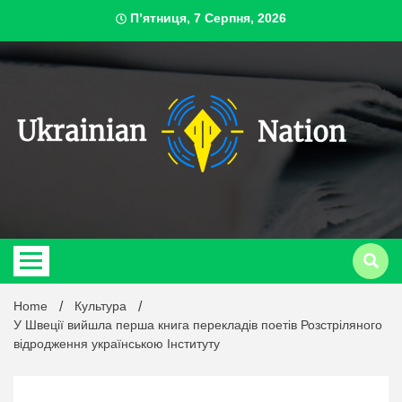
Skip
П’ятниця, 7 Серпня, 2026
to
content
ukrai
Home
Культура
У Швеції вийшла перша книга перекладів поетів Розстріляного
відродження українською Інституту