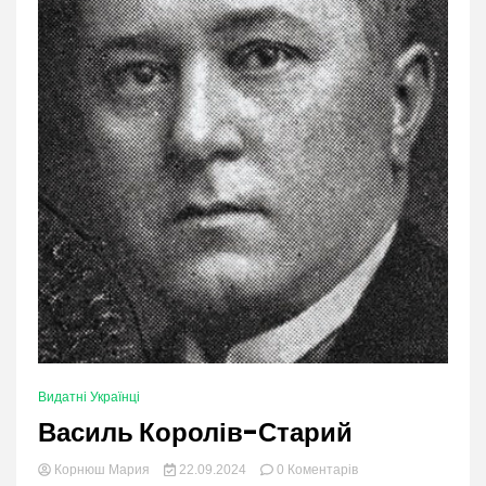
Видатні Українці
Василь Королів-Старий
в
Корнюш Мария
22.09.2024
0 Коментарів