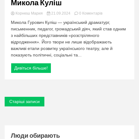
Микола Куліш
в
Корнюш Мария
21.09.2024
0 Коментарів
категорії:
Микола Гурович Куліш — український драматург,
Микола
письменник, педагог, громадський діяч, який став одним
Куліш
з найбільших представників «розстріляного
відродження». Його твори не лише відображають
важливі етапи розвитку українського театру, але й
показують політичні, соціальні та...
Дивіться більше!
Навігація
Старіші записи
за
записами
Люди обирають