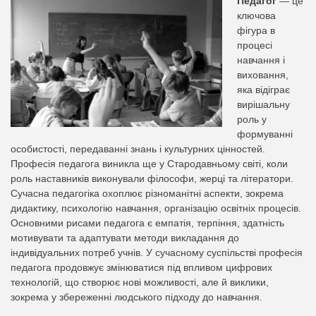
nation.
Педагог
— це
ключова
фігура в
процесі
навчання і
виховання,
яка відіграє
вирішальну
роль у
формуванні
особистості, передаванні знань і культурних цінностей.
Професія педагога виникла ще у Стародавньому світі, коли
роль наставників виконували філософи, жерці та літератори.
Сучасна педагогіка охоплює різноманітні аспекти, зокрема
дидактику, психологію навчання, організацію освітніх процесів.
Основними рисами педагога є емпатія, терпіння, здатність
мотивувати та адаптувати методи викладання до
індивідуальних потреб учнів. У сучасному суспільстві професія
педагога продовжує змінюватися під впливом цифрових
технологій, що створює нові можливості, але й виклики,
зокрема у збереженні людського підходу до навчання.