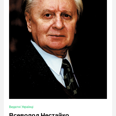
Видатні Українці
Всеволод Нестайко