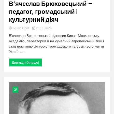
В’ячеслав Брюховецький –
педагог, громадський і
культурний діяч
Бойко Олег
23.11.2025
В’ячеслав Брюховецький відновив Києво-Могилянську
академію, перетворив її на сучасний європейський виш і
став помітною фігурою громадського та освітнього життя
України....
Дивіться більше!