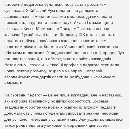
Історично педагогіка була тісно пов’язана з розвитком
суспільств. У Київській Русі педагогічна діяльність
асоціювалася з монастирськими школами, де викладали
писемність, літургію та основи наук. У часи Гетьманщини
викладачі Києво-Могилянської академії заклали основи
класичної української освіти. Згодом, у XIX столітті, постать
педагога набуває особливого значення завдяки таким
видатним діячам, як Костянтин Ушинський, який вважається
«батьком педагогіки». У радянський період освітній процес був
стандартизований, що обмежувало творчість викладачів.
Натомість у незалежній Україні професія педагога отримала
новий вектор розвитку, зокрема у напрямі інтеграції
європейських стандартів освіти та розбудови інклюзивного
навчання.
На сьогодні педагог — це не лише викладач, але й наставник,
який сприяє всебічному розвитку особистості. Зокрема,
завдяки використанню новітніх освітніх платформ педагоги
допомагають учням і студентам здобувати знання, необхідні
для успішної інтеграції у сучасний світ. Значущою залишається
також роль педагога у вихованні моральних цінностей і