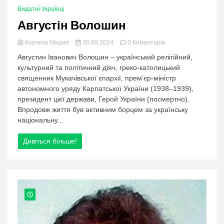
Видатні Українці
Августін Волошин
в
Корнюш Мария
30.09.2024
0 Коментарів
категорії:
Августин Іванович Волошин – український релігійний,
Августін
культурний та політичний діяч, греко-католицький
Волошин
священник Мукачівської єпархії, прем’єр-міністр
автономного уряду Карпатської України (1938–1939),
президент цієї держави, Герой України (посмертно).
Впродовж життя був активним борцем за українську
національну...
Дивіться більше!