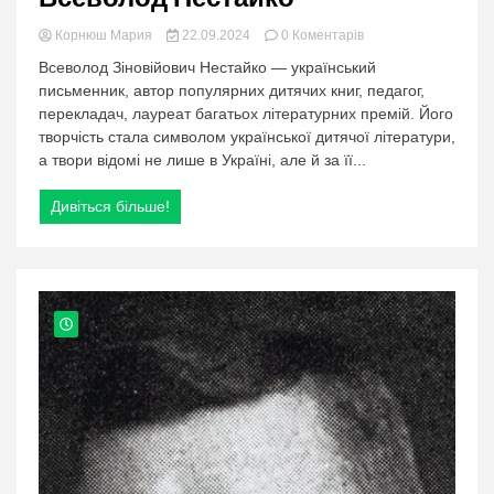
в
Корнюш Мария
22.09.2024
0 Коментарів
категорії:
Всеволод Зіновійович Нестайко — український
Всеволод
письменник, автор популярних дитячих книг, педагог,
Нестайко
перекладач, лауреат багатьох літературних премій. Його
творчість стала символом української дитячої літератури,
а твори відомі не лише в Україні, але й за її...
Дивіться більше!