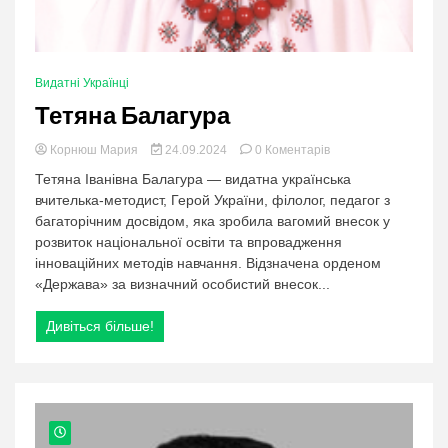
Видатні Українці
Тетяна Балагура
в
Корнюш Мария
24.09.2024
0 Коментарів
категорії:
Тетяна Іванівна Балагура — видатна українська
Тетяна
вчителька-методист, Герой України, філолог, педагог з
Балагура
багаторічним досвідом, яка зробила вагомий внесок у
розвиток національної освіти та впровадження
інноваційних методів навчання. Відзначена орденом
«Держава» за визначний особистий внесок...
Дивіться більше!