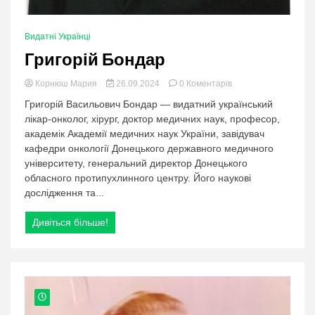
Видатні Українці
Григорій Бондар
в
Корнюш Мария
26.09.2024
0 Коментарів
категорії:
Григорій Васильович Бондар — видатний український
Григорій
лікар-онколог, хірург, доктор медичних наук, професор,
Бондар
академік Академії медичних наук України, завідувач
кафедри онкології Донецького державного медичного
університету, генеральний директор Донецького
обласного протипухлинного центру. Його наукові
дослідження та...
Дивіться більше!