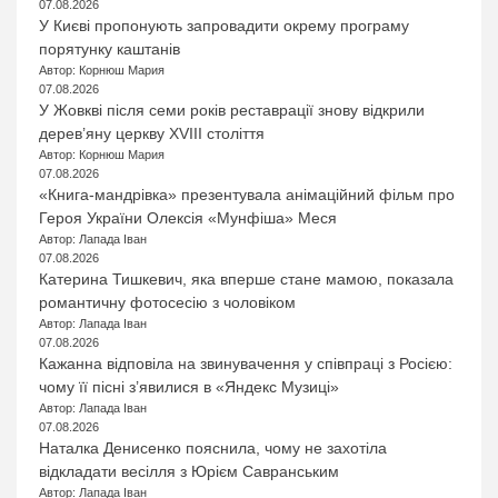
07.08.2026
У Києві пропонують запровадити окрему програму
порятунку каштанів
Автор: Корнюш Мария
07.08.2026
У Жовкві після семи років реставрації знову відкрили
дерев’яну церкву XVIII століття
Автор: Корнюш Мария
07.08.2026
«Книга-мандрівка» презентувала анімаційний фільм про
Героя України Олексія «Мунфіша» Меся
Автор: Лапада Іван
07.08.2026
Катерина Тишкевич, яка вперше стане мамою, показала
романтичну фотосесію з чоловіком
Автор: Лапада Іван
07.08.2026
Кажанна відповіла на звинувачення у співпраці з Росією:
чому її пісні з’явилися в «Яндекс Музиці»
Автор: Лапада Іван
07.08.2026
Наталка Денисенко пояснила, чому не захотіла
відкладати весілля з Юрієм Савранським
Автор: Лапада Іван