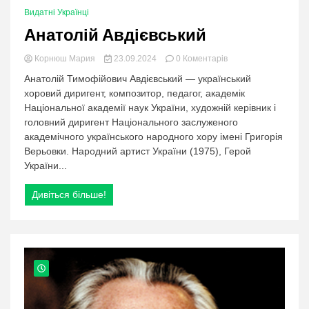
Видатні Українці
Анатолій Авдієвський
в
Корнюш Мария
23.09.2024
0 Коментарів
категорії:
Анатолій Тимофійович Авдієвський — український
Анатолій
хоровий диригент, композитор, педагог, академік
Авдієвський
Національної академії наук України, художній керівник і
головний диригент Національного заслуженого
академічного українського народного хору імені Григорія
Верьовки. Народний артист України (1975), Герой
України...
Дивіться більше!