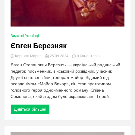
Видатні Українці
Євген Березняк
в
Корнюш Мария
25.09.2024
0 Коментарів
категорії:
Євген Степанович Березняк — український радянський
Євген
педагог, письменник, військовий розвідник, учасник
Березняк
Другої світової війни, генерал-майор. Відомий під
псевдонімом «Майор Вихор», він став прототипом
головного героя однойменного роману Юліана
Семенова, який згодом було екранізовано. Герой...
Дивіться більше!