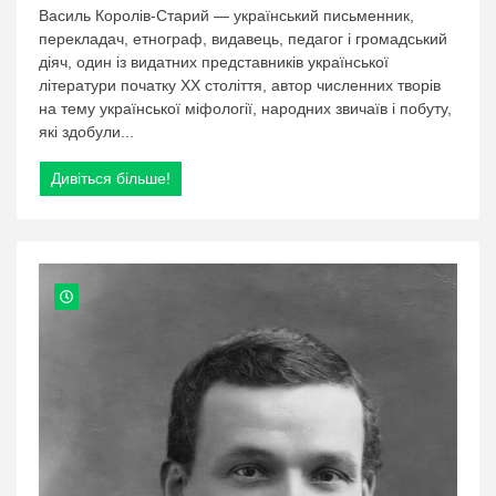
категорії:
Василь Королів-Старий — український письменник,
Василь
перекладач, етнограф, видавець, педагог і громадський
Королів-
діяч, один із видатних представників української
Старий
літератури початку XX століття, автор численних творів
на тему української міфології, народних звичаїв і побуту,
які здобули...
Дивіться більше!