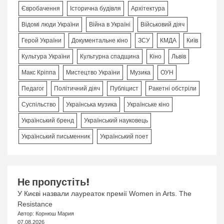
Євробачення
Історична будівля
Архітектура
Відомі люди України
Війна в Україні
Військовий діяч
Герой України
Документальне кіно
ЗСУ
КМДА
Київ
Культура України
Культурна спадщина
Кіно
Львів
Макс Кріппа
Мистецтво України
Музика
ОУН
Педагог
Політичний діяч
Публіцист
Ракетні обстріли
Суспільство
Українська музика
Українське кіно
Український бренд
Український науковець
Український письменник
Український поет
Не пропустіть!
У Києві назвали лауреаток премії Women in Arts. The
Resistance
Автор: Корнюш Мария
07.08.2026