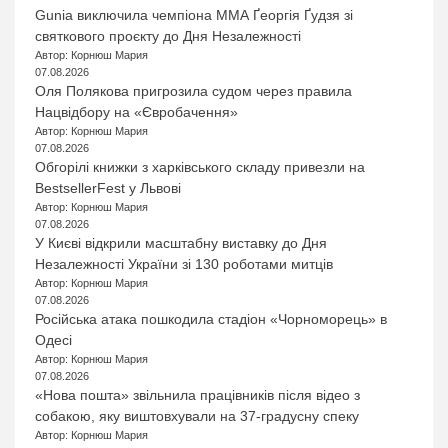
Gunia виключила чемпіона ММА Ґеоргія Ґудзя зі
святкового проєкту до Дня Незалежності
Автор: Корнюш Мария
07.08.2026
Оля Полякова пригрозила судом через правила
Нацвідбору на «Євробачення»
Автор: Корнюш Мария
07.08.2026
Обгорілі книжки з харківського складу привезли на
BestsellerFest у Львові
Автор: Корнюш Мария
07.08.2026
У Києві відкрили масштабну виставку до Дня
Незалежності України зі 130 роботами митців
Автор: Корнюш Мария
07.08.2026
Російська атака пошкодила стадіон «Чорноморець» в
Одесі
Автор: Корнюш Мария
07.08.2026
«Нова пошта» звільнила працівників після відео з
собакою, яку виштовхували на 37-градусну спеку
Автор: Корнюш Мария