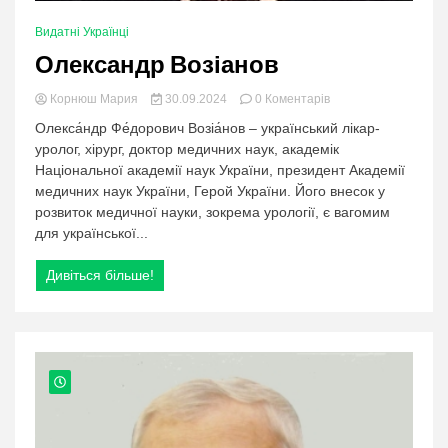
Видатні Українці
Олександр Возіанов
в
Корнюш Мария
30.09.2024
0 Коментарів
категорії:
Олекса́ндр Фе́дорович Возіа́нов – український лікар-
Олександр
уролог, хірург, доктор медичних наук, академік
Возіанов
Національної академії наук України, президент Академії
медичних наук України, Герой України. Його внесок у
розвиток медичної науки, зокрема урології, є вагомим
для української...
Дивіться більше!