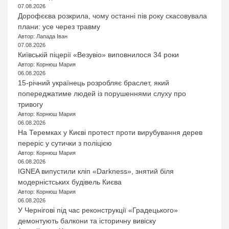
07.08.2026
Дорофєєва розкрила, чому останні пів року скасовувала
плани: усе через травму
Автор: Лапада Іван
07.08.2026
Київській піцерії «Везувіо» виповнилося 34 роки
Автор: Корнюш Мария
06.08.2026
15-річний українець розробляє браслет, який
попереджатиме людей із порушеннями слуху про
тривогу
Автор: Корнюш Мария
06.08.2026
На Теремках у Києві протест проти вирубування дерев
переріс у сутички з поліцією
Автор: Корнюш Мария
06.08.2026
IGNEA випустили кліп «Darkness», знятий біля
модерністських будівель Києва
Автор: Корнюш Мария
06.08.2026
У Чернігові під час реконструкції «Градецького»
демонтують балкони та історичну вивіску