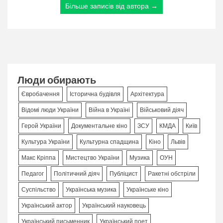
Більше записів від автора →
Люди обирають
Євробачення
Історична будівля
Архітектура
Відомі люди України
Війна в Україні
Військовий діяч
Герой України
Документальне кіно
ЗСУ
КМДА
Київ
Культура України
Культурна спадщина
Кіно
Львів
Макс Кріппа
Мистецтво України
Музика
ОУН
Педагог
Політичний діяч
Публіцист
Ракетні обстріли
Суспільство
Українська музика
Українське кіно
Український актор
Український науковець
Український письменник
Український поет