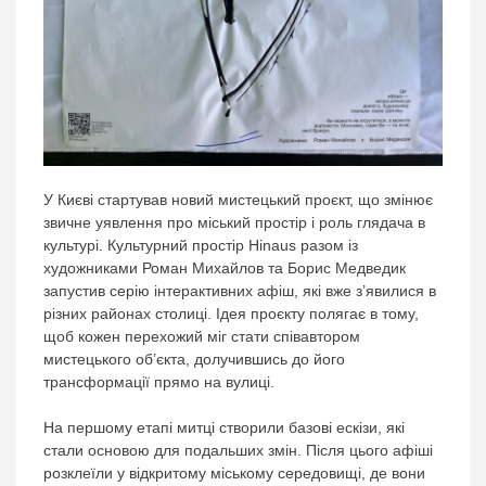
У Києві стартував новий мистецький проєкт, що змінює
звичне уявлення про міський простір і роль глядача в
культурі. Культурний простір Hinaus разом із
художниками Роман Михайлов та Борис Медведик
запустив серію інтерактивних афіш, які вже з’явилися в
різних районах столиці. Ідея проєкту полягає в тому,
щоб кожен перехожий міг стати співавтором
мистецького об’єкта, долучившись до його
трансформації прямо на вулиці.
На першому етапі митці створили базові ескізи, які
стали основою для подальших змін. Після цього афіші
розклеїли у відкритому міському середовищі, де вони