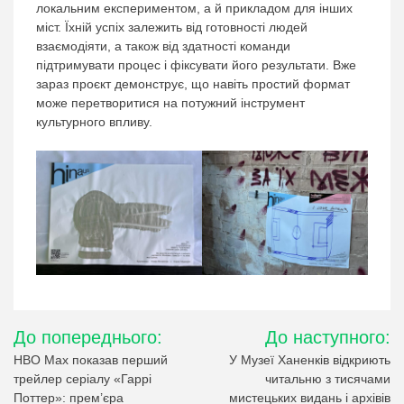
локальним експериментом, а й прикладом для інших
міст. Їхній успіх залежить від готовності людей
взаємодіяти, а також від здатності команди
підтримувати процес і фіксувати його результати. Вже
зараз проєкт демонструє, що навіть простий формат
може перетворитися на потужний інструмент
культурного впливу.
Навігація
До попереднього:
До наступного:
записів
HBO Max показав перший
У Музеї Ханенків відкриють
трейлер серіалу «Гаррі
читальню з тисячами
Поттер»: прем’єра
мистецьких видань і архівів