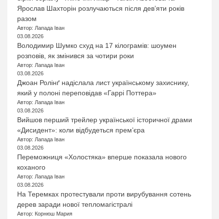
Ярослав Шахторін розлучаються після дев’яти років
разом
Автор: Лапада Іван
03.08.2026
Володимир Шумко схуд на 17 кілограмів: шоумен
розповів, як змінився за чотири роки
Автор: Лапада Іван
03.08.2026
Джоан Ролінґ надіслала лист українському захиснику,
який у полоні переповідав «Гаррі Поттера»
Автор: Лапада Іван
03.08.2026
Вийшов перший трейлер української історичної драми
«Дисидент»: коли відбудеться прем’єра
Автор: Лапада Іван
03.08.2026
Переможниця «Холостяка» вперше показала нового
коханого
Автор: Лапада Іван
03.08.2026
На Теремках протестували проти вирубування сотень
дерев заради нової тепломагістралі
Автор: Корнюш Мария