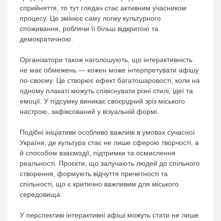
сприйняття, то тут глядач стає активним учасником
процесу. Це змінює саму логіку культурного
споживання, роблячи її більш відкритою та
демократичною.
Організатори також наголошують, що інтерактивність
не має обмежень — кожен може інтерпретувати афішу
по-своєму. Це створює ефект багатошаровості, коли на
одному плакаті можуть співіснувати різні стилі, ідеї та
емоції. У підсумку виникає своєрідний зріз міського
настрою, зафіксований у візуальній формі.
Подібні ініціативи особливо важливі в умовах сучасної
України, де культура стає не лише сферою творчості, а
й способом взаємодії, підтримки та осмислення
реальності. Проєкти, що залучають людей до спільного
створення, формують відчуття причетності та
спільності, що є критично важливим для міського
середовища.
У перспективі інтерактивні афіші можуть стати не лише