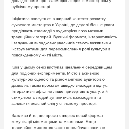
дослідженням про взаємодію людей із мистецтвом у
публічному просторі.
Ініціатива вписується в ширший контекст розвитку
сучасного мистецтва в Україні, де дедалі більше уваги
приділяють взаємодії з аудиторією поза межами
традиційних галерей. Вуличні формати, інтерактивність
і залучення випадкових учасників стають важливими
інструментами для переосмислення ролі культури в
повсякденному житті міста.
Київ у цьому сенсі виступає ідеальним середовищем
для подібних експериментів. Місто з активною
культурною сценою та різноманітною аудиторією
дозволяє таким проєктам швидко знаходити відгук.
Інтерактивні афіші не лише привертають увагу, а й
стимулюють людей зупинитися, взаємодіяти та
залишити власний слід у спільному просторі.
Важливо й те, що проєкт створює новий формат
комунікації між митцями та містянами. Якщо
традиційне мистецтво часто передбачає пасивне