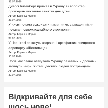
31.07.2026
Джессі Айзенберг приїхав в Україну як волонтер і
проводить мистецькі заняття для дітей
Автор: Корнюш Мария
31.07.2026
У Києві почали відкривати пам’ятники, захищені після
початку повномасштабного вторгнення
Автор: Корнюш Мария
31.07.2026
У Чернігові покажуть «втрачені артефакти» знищеного
аеропорту «Шестовиця»
Автор: Корнюш Мария
30.07.2026
Росія масовано атакувала Україну ракетами й дронами:
загинули мирні жителі, десятки людей постраждали
Автор: Корнюш Мария
30.07.2026
Відкривайте для себе
щось нове!