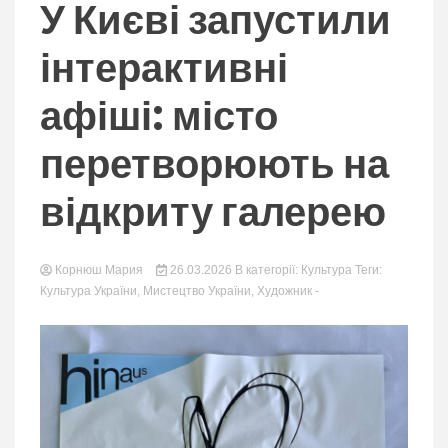
nation.
У Києві запустили
інтерактивні
афіші: місто
перетворюють на
відкриту галерею
Корнюш Мария
26.03.2026
В категорії:
Культура
Теги:
Культура України
,
Мистецтво України
,
Художник
-