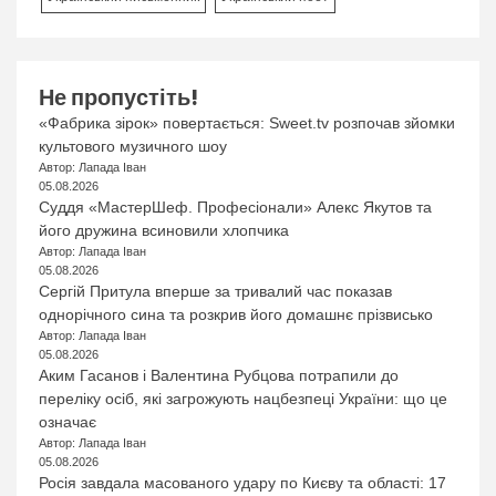
Не пропустіть!
«Фабрика зірок» повертається: Sweet.tv розпочав зйомки
культового музичного шоу
Автор: Лапада Іван
05.08.2026
Суддя «МастерШеф. Професіонали» Алекс Якутов та
його дружина всиновили хлопчика
Автор: Лапада Іван
05.08.2026
Сергій Притула вперше за тривалий час показав
однорічного сина та розкрив його домашнє прізвисько
Автор: Лапада Іван
05.08.2026
Аким Гасанов і Валентина Рубцова потрапили до
переліку осіб, які загрожують нацбезпеці України: що це
означає
Автор: Лапада Іван
05.08.2026
Росія завдала масованого удару по Києву та області: 17