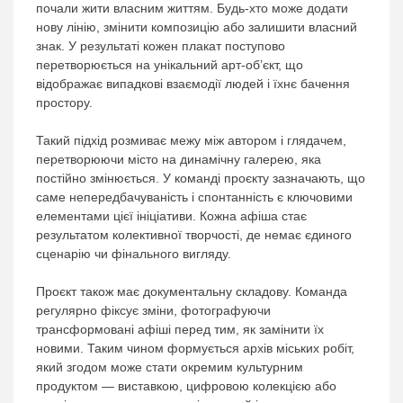
почали жити власним життям. Будь-хто може додати
нову лінію, змінити композицію або залишити власний
знак. У результаті кожен плакат поступово
перетворюється на унікальний арт-об’єкт, що
відображає випадкові взаємодії людей і їхнє бачення
простору.
Такий підхід розмиває межу між автором і глядачем,
перетворюючи місто на динамічну галерею, яка
постійно змінюється. У команді проєкту зазначають, що
саме непередбачуваність і спонтанність є ключовими
елементами цієї ініціативи. Кожна афіша стає
результатом колективної творчості, де немає єдиного
сценарію чи фінального вигляду.
Проєкт також має документальну складову. Команда
регулярно фіксує зміни, фотографуючи
трансформовані афіші перед тим, як замінити їх
новими. Таким чином формується архів міських робіт,
який згодом може стати окремим культурним
продуктом — виставкою, цифровою колекцією або