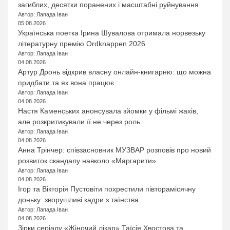
загиблих, десятки поранених і масштабні руйнування
Автор: Лапада Іван
05.08.2026
Українська поетка Ірина Шувалова отримала норвезьку
літературну премію Ordknappen 2026
Автор: Лапада Іван
04.08.2026
Артур Дронь відкрив власну онлайн-книгарню: що можна
придбати та як вона працює
Автор: Лапада Іван
04.08.2026
Настя Каменських анонсувала зйомки у фільмі жахів,
але розкритикували її не через роль
Автор: Лапада Іван
04.08.2026
Анна Трінчер: співзасновник МУЗВАР розповів про новий
розвиток скандалу навколо «Маргарити»
Автор: Лапада Іван
04.08.2026
Ігор та Вікторія Пустовіти похрестили півторамісячну
доньку: зворушливі кадри з таїнства
Автор: Лапада Іван
04.08.2026
Зірки серіалу «Жіночий лікар» Таїсія Хвостова та