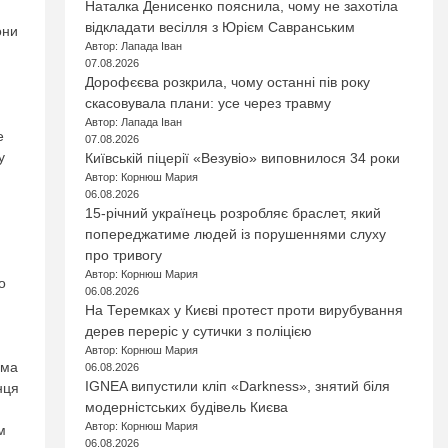
Наталка Денисенко пояснила, чому не захотіла
відкладати весілля з Юрієм Савранським
они
Автор: Лапада Іван
07.08.2026
Дорофєєва розкрила, чому останні пів року
скасовувала плани: усе через травму
Автор: Лапада Іван
е
07.08.2026
у
Київській піцерії «Везувіо» виповнилося 34 роки
Автор: Корнюш Мария
06.08.2026
15-річний українець розробляє браслет, який
попереджатиме людей із порушеннями слуху
про тривогу
Автор: Корнюш Мария
о
06.08.2026
,
На Теремках у Києві протест проти вирубування
дерев переріс у сутички з поліцією
Автор: Корнюш Мария
ема
06.08.2026
IGNEA випустили кліп «Darkness», знятий біля
нця
модерністських будівель Києва
Автор: Корнюш Мария
м
06.08.2026