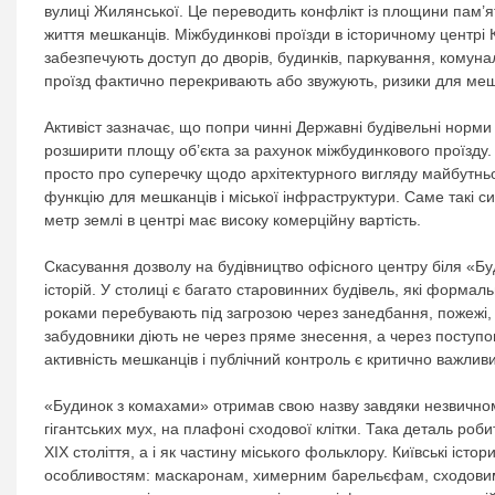
вулиці Жилянської. Це переводить конфлікт із площини пам’
життя мешканців. Міжбудинкові проїзди в історичному центрі
забезпечують доступ до дворів, будинків, паркування, комун
проїзд фактично перекривають або звужують, ризики для меш
Активіст зазначає, що попри чинні Державні будівельні норми
розширити площу об’єкта за рахунок міжбудинкового проїзду.
просто про суперечку щодо архітектурного вигляду майбутньо
функцію для мешканців і міської інфраструктури. Саме такі си
метр землі в центрі має високу комерційну вартість.
Скасування дозволу на будівництво офісного центру біля «Б
історій. У столиці є багато старовинних будівель, які формал
роками перебувають під загрозою через занедбання, пожежі, д
забудовники діють не через пряме знесення, а через поступов
активність мешканців і публічний контроль є критично важлив
«Будинок з комахами» отримав свою назву завдяки незвичн
гігантських мух, на плафоні сходової клітки. Така деталь роб
ХІХ століття, а і як частину міського фольклору. Київські іст
особливостям: маскаронам, химерним барельєфам, сходовим к