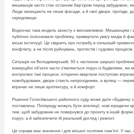
мешканців часто стає останнім бар’єром перед забудовою, яка
Люди захищають не лише фасади, а й свої двори, проїзди, дос
середовище.
Водночас така модель захисту є виснажливою. Мешканцям і а
публічно пояснювати проблему, привертати увагу медіа й фа
міські інституції. Це свідчить про потребу в сильнішій превен
конфлікту, а не після руйнувань, протестів і судових процесів.
Ситуація на Володимирській, 93 є частиною ширшої проблеми 
комерційні об’єкти часто з’являються поруч із будівлями, які 
контролює такі процеси, історичні квартали поступово втрача
новобудовами, двори стають непрохідними, а вулиці — перев
втрачає не лише архітектуру, а й комфорт.
Рішення Голосіївського районного суду може дати «Будинку з
поставлена. Попереду можуть бути апеляції, нові юридичні к
тим, щоб забудовник не повернувся до проєкту в іншій формі
поруч, а й забезпечити їй реальний догляд і ремонт.
Ця справа має значення і для міської політики пам’яті. У час