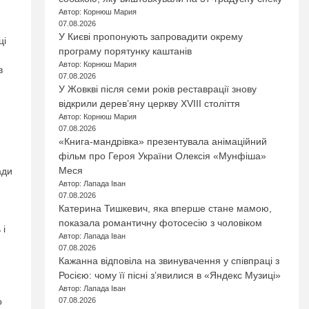
Автор: Корнюш Мария
07.08.2026
У Києві пропонують запровадити окрему
ці
програму порятунку каштанів
Автор: Корнюш Мария
в
07.08.2026
У Жовкві після семи років реставрації знову
відкрили дерев’яну церкву XVIII століття
Автор: Корнюш Мария
07.08.2026
«Книга-мандрівка» презентувала анімаційний
фільм про Героя України Олексія «Мунфіша»
Меся
ади
Автор: Лапада Іван
07.08.2026
Катерина Тишкевич, яка вперше стане мамою,
показала романтичну фотосесію з чоловіком
 і
Автор: Лапада Іван
07.08.2026
Кажанна відповіла на звинувачення у співпраці з
Росією: чому її пісні з’явилися в «Яндекс Музиці»
Автор: Лапада Іван
07.08.2026
о