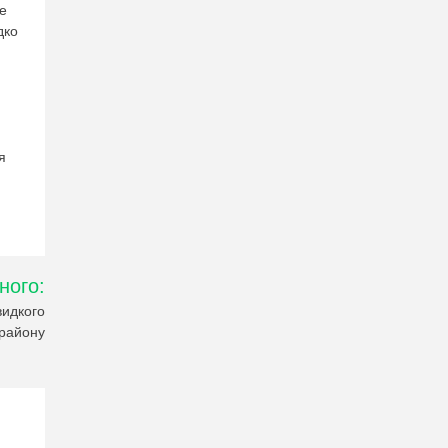
це
дко
я
ного:
видкого
 району