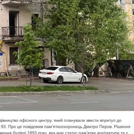
удівництво офісного центру, який планували звести впритул до
, 93. Про це повідомив пам’яткоохоронець Дмитро Перов. Рішення
ення будівлі 1893 року, яка має статус пам’ятки архітектури та є