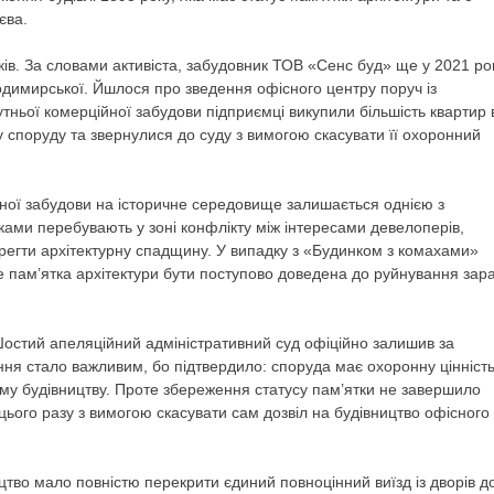
єва.
ків. За словами активіста, забудовник ТОВ «Сенс буд» ще у 2021 ро
лодимирської. Йшлося про зведення офісного центру поруч із
ньої комерційної забудови підприємці викупили більшість квартир 
у споруду та звернулися до суду з вимогою скасувати її охоронний
ійної забудови на історичне середовище залишається однією з
ками перебувають у зоні конфлікту між інтересами девелоперів,
егти архітектурну спадщину. У випадку з «Будинком з комахами»
е пам’ятка архітектури бути поступово доведена до руйнування зар
Шостий апеляційний адміністративний суд офіційно залишив за
ня стало важливим, бо підтвердило: споруда має охоронну цінність
му будівництву. Проте збереження статусу пам’ятки не завершило
цього разу з вимогою скасувати сам дозвіл на будівництво офісного
во мало повністю перекрити єдиний повноцінний виїзд із дворів д