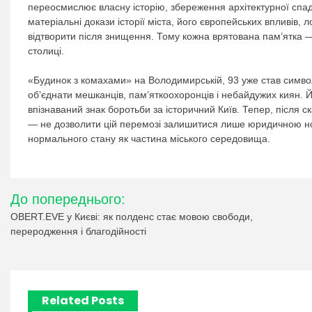
переосмислює власну історію, збереження архітектурної спад
матеріальні докази історії міста, його європейських впливів, 
відтворити після знищення. Тому кожна врятована пам’ятка — 
столиці.
«Будинок з комахами» на Володимирській, 93 уже став симво
об’єднати мешканців, пам’яткоохоронців і небайдужих киян. Й
впізнаваний знак боротьби за історичний Київ. Тепер, після 
— не дозволити цій перемозі залишитися лише юридичною но
нормального стану як частина міського середовища.
Навігація
До попереднього:
записів
OBERT.EVE у Києві: як полденс стає мовою свободи,
переродження і благодійності
Related Posts