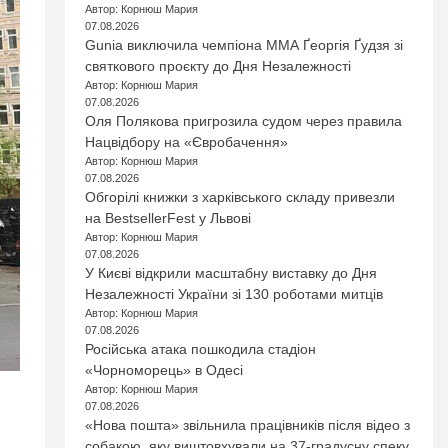
Автор: Корнюш Мария
07.08.2026
Gunia виключила чемпіона ММА Ґеоргія Ґудзя зі
святкового проєкту до Дня Незалежності
Автор: Корнюш Мария
07.08.2026
Оля Полякова пригрозила судом через правила
Нацвідбору на «Євробачення»
Автор: Корнюш Мария
07.08.2026
Обгорілі книжки з харківського складу привезли
на BestsellerFest у Львові
Автор: Корнюш Мария
07.08.2026
У Києві відкрили масштабну виставку до Дня
Незалежності України зі 130 роботами митців
Автор: Корнюш Мария
07.08.2026
Російська атака пошкодила стадіон
«Чорноморець» в Одесі
Автор: Корнюш Мария
07.08.2026
«Нова пошта» звільнила працівників після відео з
собакою, яку виштовхували на 37-градусну спеку