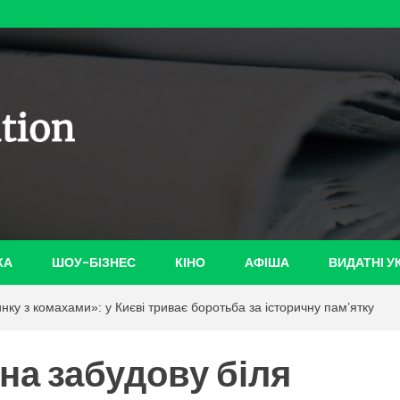
ian-
КА
ШОУ-БІЗНЕС
КІНО
АФІША
ВИДАТНІ У
нку з комахами»: у Києві триває боротьба за історичну пам’ятку
на забудову біля