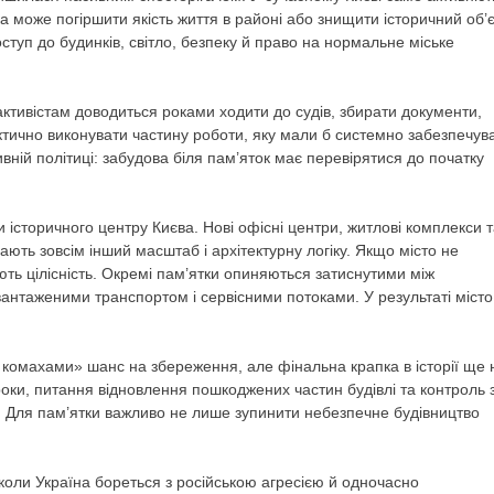
 може погіршити якість життя в районі або знищити історичний об’є
туп до будинків, світло, безпеку й право на нормальне міське
ктивістам доводиться роками ходити до судів, збирати документи,
ктично виконувати частину роботи, яку мали б системно забезпечув
тивній політиці: забудова біля пам’яток має перевірятися до початку
історичного центру Києва. Нові офісні центри, житлові комплекси 
мають зовсім інший масштаб і архітектурну логіку. Якщо місто не
ють цілісність. Окремі пам’ятки опиняються затиснутими між
антаженими транспортом і сервісними потоками. У результаті місто
 комахами» шанс на збереження, але фінальна крапка в історії ще 
роки, питання відновлення пошкоджених частин будівлі та контроль 
. Для пам’ятки важливо не лише зупинити небезпечне будівництво
, коли Україна бореться з російською агресією й одночасно