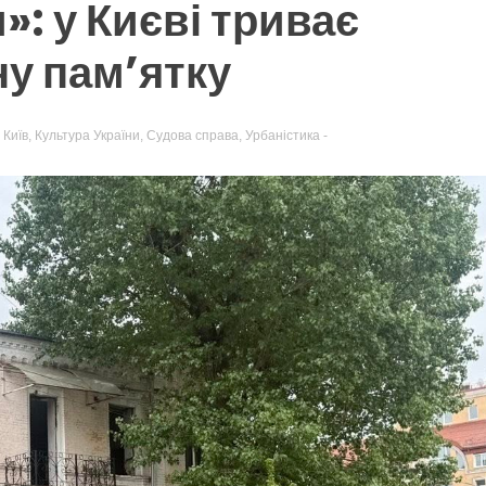
org.ua
»: у Києві триває
ну пам’ятку
,
Київ
,
Культура України
,
Судова справа
,
Урбаністика
-