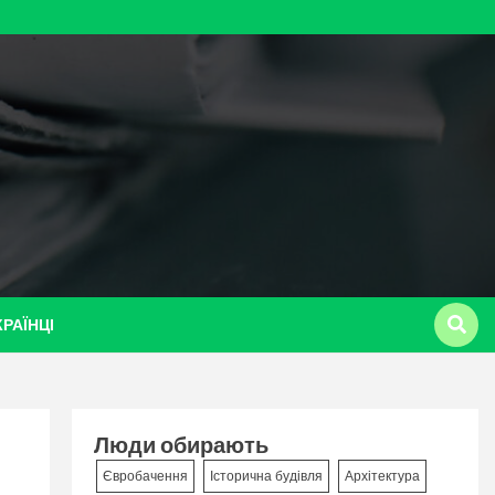
КРАЇНЦІ
Люди обирають
Євробачення
Історична будівля
Архітектура