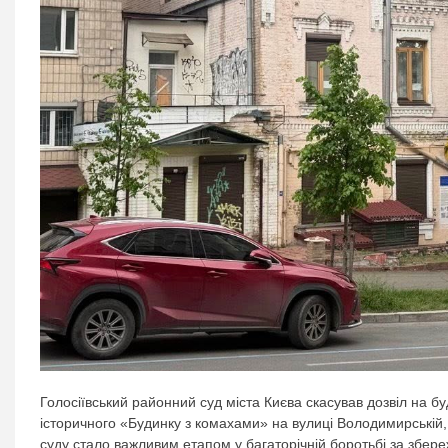
Голосіївський районний суд міста Києва скасував дозвіл на б
історичного «Будинку з комахами» на вулиці Володимирській
суду стало важливим етапом у багаторічній боротьбі за збереж