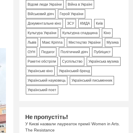
Відомі люди України
Війна в Україні
Військовий діяч
Герой України
Документальне кіно
ЗСУ
КМДА
Київ
Культура України
Культурна спадщина
Кіно
Львів
Макс Кріппа
Мистецтво України
Музика
ОУН
Педагог
Політичний діяч
Публіцист
Ракетні обстріли
Суспільство
Українська музика
Українське кіно
Український бренд
Український науковець
Український письменник
Український поет
Не пропустіть!
У Києві назвали лауреаток премії Women in Arts.
The Resistance