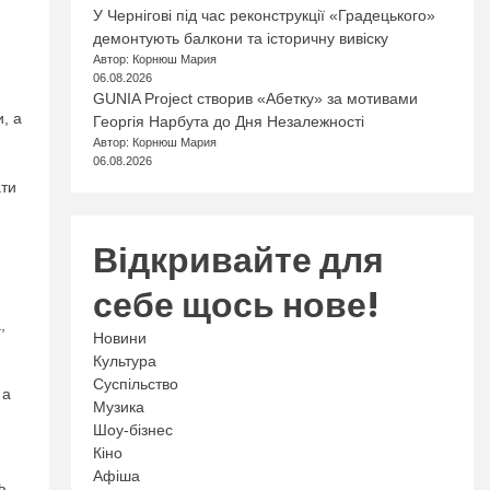
У Чернігові під час реконструкції «Градецького»
демонтують балкони та історичну вивіску
Автор: Корнюш Мария
06.08.2026
GUNIA Project створив «Абетку» за мотивами
, а
Георгія Нарбута до Дня Незалежності
Автор: Корнюш Мария
06.08.2026
ати
Відкривайте для
себе щось нове!
,
Новини
Культура
Суспільство
 а
Музика
Шоу-бізнес
Кіно
Афіша
ь