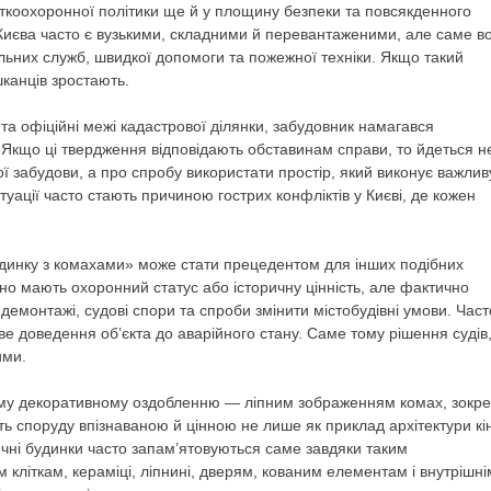
яткоохоронної політики ще й у площину безпеки та повсякденного
 Києва часто є вузькими, складними й перевантаженими, але саме в
альних служб, швидкої допомоги та пожежної техніки. Якщо такий
канців зростають.
 та офіційні межі кадастрової ділянки, забудовник намагався
 Якщо ці твердження відповідають обставинам справи, то йдеться н
ї забудови, а про спробу використати простір, який виконує важлив
туації часто стають причиною гострих конфліктів у Києві, де кожен
удинку з комахами» може стати прецедентом для інших подібних
ьно мають охоронний статус або історичну цінність, але фактично
емонтажі, судові спори та спроби змінити містобудівні умови. Част
е доведення об’єкта до аварійного стану. Саме тому рішення судів
ими.
ому декоративному оздобленню — ліпним зображенням комах, зокр
ить споруду впізнаваною й цінною не лише як приклад архітектури кі
оричні будинки часто запам’ятовуються саме завдяки таким
літкам, кераміці, ліпнині, дверям, кованим елементам і внутрішні