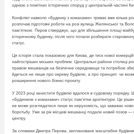
однією з помітних історичних споруд у центральній частині Ки
Конфлікт навколо «Будинку з комахами» триває вже кілька ро
розпочав підготовчі роботи на розі вулиць Жилянської та Во
пам’яткою. Перов стверджує, що для збільшення площі майбут
історичному будинку, після чого почали розбирати старовинн
статус.
Ця історія стала показовою для Києва, де тиск нової комерц
найгостріших міських проблем. Центральні райони столиці ро
правом мешканців на безпечне середовище та потребою збер
йдеться не лише про окрему будівлю, а про принцип: чи мож
розширення нового бізнес-проєкту.
У 2023 році захистити будівлю вдалося в судовому порядку. 
«Будинком з комахами» статус пам’ятки архітектури. Це рішен
не може розглядатися лише як нерухомість, що заважає ново
боротьбу. Уже за рік місцеві мешканці подали новий позов — 
центру.
За словами Дмитра Перова, заплановане масштабне будівницт