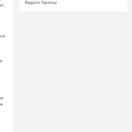
Видатні Українці
кт.
ати
та
не
за