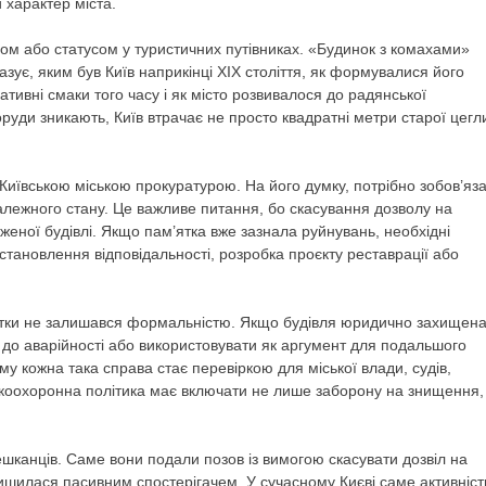
 характер міста.
ом або статусом у туристичних путівниках. «Будинок з комахами»
зує, яким був Київ наприкінці ХІХ століття, як формувалися його
тивні смаки того часу і як місто розвивалося до радянської
руди зникають, Київ втрачає не просто квадратні метри старої цегли
Київською міською прокуратурою. На його думку, потрібно зобов’яз
алежного стану. Це важливе питання, бо скасування дозволу на
женої будівлі. Якщо пам’ятка вже зазнала руйнувань, необхідні
становлення відповідальності, розробка проєкту реставрації або
ятки не залишався формальністю. Якщо будівля юридично захищена
 до аварійності або використовувати як аргумент для подальшого
 кожна така справа стає перевіркою для міської влади, судів,
яткоохоронна політика має включати не лише заборону на знищення,
ешканців. Саме вони подали позов із вимогою скасувати дозвіл на
ишилася пасивним спостерігачем. У сучасному Києві саме активніст