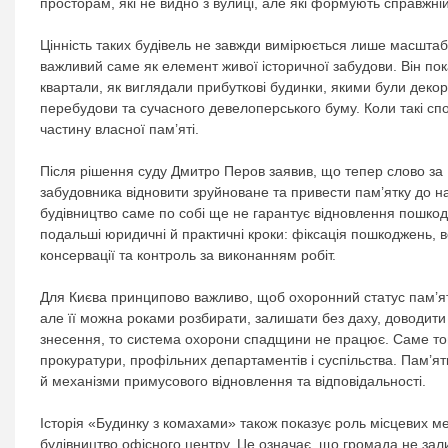
просторам, які не видно з вулиці, але які формують справжній
Цінність таких будівель не завжди вимірюється лише масштаб
важливий саме як елемент живої історичної забудови. Він пока
квартали, як виглядали прибуткові будинки, якими були декора
перебудови та сучасного девелоперського буму. Коли такі спо
частину власної пам’яті.
Після рішення суду Дмитро Перов заявив, що тепер слово за 
забудовника відновити зруйноване та привести пам’ятку до н
будівництво саме по собі ще не гарантує відновлення пошкод
подальші юридичні й практичні кроки: фіксація пошкоджень, в
консервації та контроль за виконанням робіт.
Для Києва принципово важливо, щоб охоронний статус пам’
але її можна роками розбирати, залишати без даху, доводити
знесення, то система охорони спадщини не працює. Саме тому
прокуратури, профільних департаментів і суспільства. Пам’
й механізми примусового відновлення та відповідальності.
Історія «Будинку з комахами» також показує роль місцевих м
будівництво офісного центру. Це означає, що громада не зал