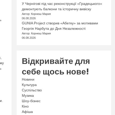
У Чернігові під час реконструкції «Градецького»
демонтують балкони та історичну вивіску
Автор: Корнюш Мария
06.08.2026
ь
GUNIA Project створив «Абетку» за мотивами
Георгія Нарбута до Дня Незалежності
Автор: Корнюш Мария
06.08.2026
Відкривайте для
,
їжу
себе щось нове!
ь
Новини
Культура
Суспільство
Музика
и.
Шоу-бізнес
Кіно
Афіша