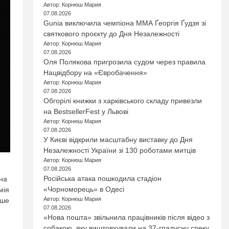
Автор: Корнюш Мария
07.08.2026
Gunia виключила чемпіона ММА Ґеоргія Ґудзя зі
святкового проєкту до Дня Незалежності
Автор: Корнюш Мария
07.08.2026
Оля Полякова пригрозила судом через правила
Нацвідбору на «Євробачення»
Автор: Корнюш Мария
07.08.2026
Обгорілі книжки з харківського складу привезли
на BestsellerFest у Львові
Автор: Корнюш Мария
07.08.2026
У Києві відкрили масштабну виставку до Дня
Незалежності України зі 130 роботами митців
Автор: Корнюш Мария
07.08.2026
Російська атака пошкодила стадіон
іна
«Чорноморець» в Одесі
мія
Автор: Корнюш Мария
рше
07.08.2026
«Нова пошта» звільнила працівників після відео з
собакою, яку виштовхували на 37-градусну спеку