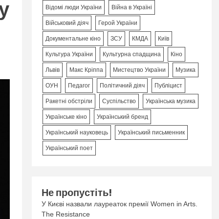
у
Відомі люди України
Війна в Україні
Військовий діяч
Герой України
Документальне кіно
ЗСУ
КМДА
Київ
Культура України
Культурна спадщина
Кіно
Львів
Макс Кріппа
Мистецтво України
Музика
ОУН
Педагог
Політичний діяч
Публіцист
Ракетні обстріли
Суспільство
Українська музика
Українське кіно
Український бренд
Український науковець
Український письменник
Український поет
Не пропустіть!
У Києві назвали лауреаток премії Women in Arts.
The Resistance