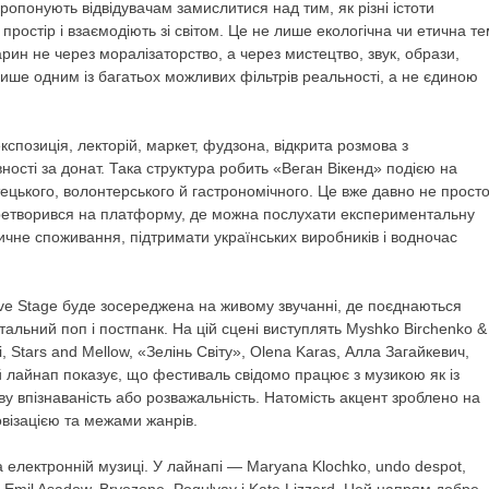
опонують відвідувачам замислитися над тим, як різні істоти
простір і взаємодіють зі світом. Це не лише екологічна чи етична те
рин не через моралізаторство, а через мистецтво, звук, образи,
лише одним із багатьох можливих фільтрів реальності, а не єдиною
кспозиція, лекторій, маркет, фудзона, відкрита розмова з
ності за донат. Така структура робить «Веган Вікенд» подією на
ецького, волонтерського й гастрономічного. Це вже давно не прост
перетворився на платформу, де можна послухати експериментальну
ичне споживання, підтримати українських виробників і водночас
ve Stage буде зосереджена на живому звучанні, де поєднаються
альний поп і постпанк. На цій сцені виступлять Myshko Birchenko &
, Stars and Mellow, «Зелінь Світу», Olena Karas, Алла Загайкевич,
 лайнап показує, що фестиваль свідомо працює з музикою як із
у впізнаваність або розважальність. Натомість акцент зроблено на
овізацією та межами жанрів.
а електронній музиці. У лайнапі — Maryana Klochko, undo despot,
, Emil Asadow, Bryozone, Pogulyay і Kate Lizzerd. Цей напрям добре