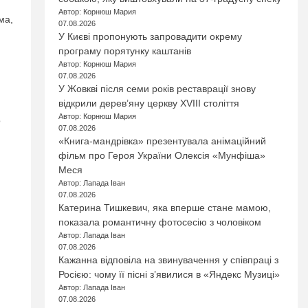
Автор: Корнюш Мария
ма,
07.08.2026
У Києві пропонують запровадити окрему
програму порятунку каштанів
Автор: Корнюш Мария
07.08.2026
У Жовкві після семи років реставрації знову
відкрили дерев’яну церкву XVIII століття
Автор: Корнюш Мария
о
07.08.2026
«Книга-мандрівка» презентувала анімаційний
фільм про Героя України Олексія «Мунфіша»
Меся
Автор: Лапада Іван
07.08.2026
Катерина Тишкевич, яка вперше стане мамою,
показала романтичну фотосесію з чоловіком
Автор: Лапада Іван
07.08.2026
Кажанна відповіла на звинувачення у співпраці з
Росією: чому її пісні з’явилися в «Яндекс Музиці»
Автор: Лапада Іван
07.08.2026