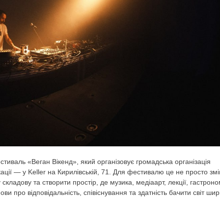
стиваль «Веган Вікенд», який організовує громадська організація
ції — у Keller на Кирилівській, 71. Для фестивалю це не просто зм
кладову та створити простір, де музика, медіаарт, лекції, гастроно
ови про відповідальність, співіснування та здатність бачити світ ши