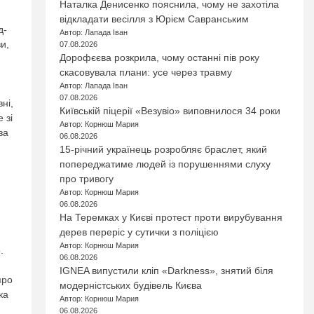
Наталка Денисенко пояснила, чому не захотіла
відкладати весілля з Юрієм Савранським
д-
Автор: Лапада Іван
и,
07.08.2026
Дорофєєва розкрила, чому останні пів року
скасовувала плани: усе через травму
Автор: Лапада Іван
07.08.2026
ні,
Київській піцерії «Везувіо» виповнилося 34 роки
 зі
Автор: Корнюш Мария
за
06.08.2026
15-річний українець розробляє браслет, який
попереджатиме людей із порушеннями слуху
про тривогу
Автор: Корнюш Мария
06.08.2026
На Теремках у Києві протест проти вирубування
дерев переріс у сутички з поліцією
Автор: Корнюш Мария
.
06.08.2026
IGNEA випустили кліп «Darkness», знятий біля
про
модерністських будівель Києва
ка
Автор: Корнюш Мария
06.08.2026