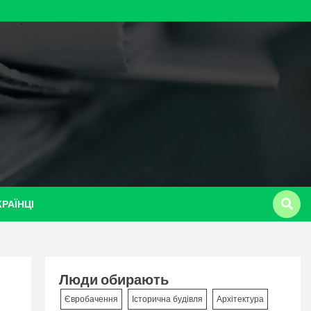
КРАЇНЦІ
Люди обирають
Євробачення
Історична будівля
Архітектура