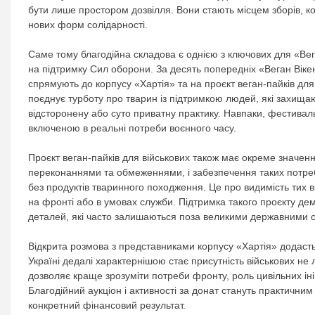
бути лише простором дозвілля. Вони стають місцем зборів, кому
нових форм солідарності.
Саме тому благодійна складова є однією з ключових для «Вег
на підтримку Сил оборони. За десять попередніх «Веган Вікен
спрямують до корпусу «Хартія» та на проєкт веган-пайків для 
поєднує турботу про тварин із підтримкою людей, які захищаю
відсторонену або суто приватну практику. Навпаки, фестивал
включеною в реальні потреби воєнного часу.
Проєкт веган-пайків для військових також має окреме значенн
переконаннями та обмеженнями, і забезпечення таких потреб 
без продуктів тваринного походження. Це про видимість тих 
на фронті або в умовах служби. Підтримка такого проєкту де
деталей, які часто залишаються поза великими державними 
Відкрита розмова з представниками корпусу «Хартія» додаст
Україні дедалі характернішою стає присутність військових не 
дозволяє краще зрозуміти потреби фронту, роль цивільних іні
Благодійний аукціон і активності за донат стануть практични
конкретний фінансовий результат.