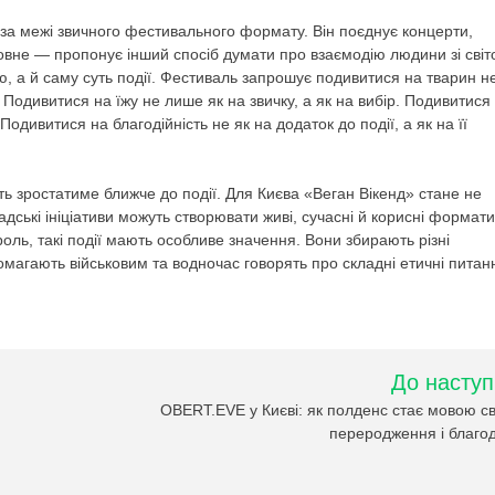
за межі звичного фестивального формату. Він поєднує концерти,
головне — пропонує інший спосіб думати про взаємодію людини зі світ
, а й саму суть події. Фестиваль запрошує подивитися на тварин н
. Подивитися на їжу не лише як на звичку, а як на вибір. Подивитися
Подивитися на благодійність не як на додаток до події, а як на її
сть зростатиме ближче до події. Для Києва «Веган Вікенд» стане не
дські ініціативи можуть створювати живі, сучасні й корисні формати
роль, такі події мають особливе значення. Вони збирають різні
помагають військовим та водночас говорять про складні етичні питан
До наступ
OBERT.EVE у Києві: як полденс стає мовою с
переродження і благод