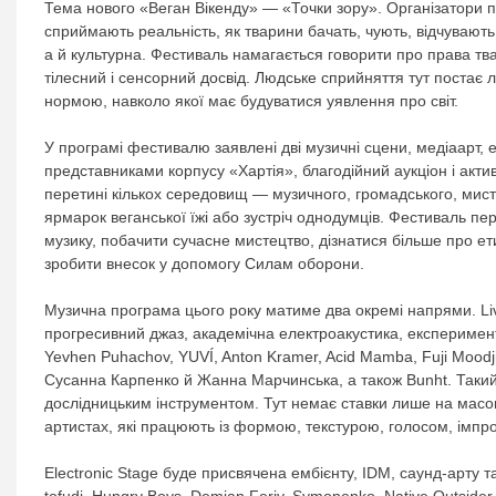
Тема нового «Веган Вікенду» — «Точки зору». Організатори пр
сприймають реальність, як тварини бачать, чують, відчувають 
а й культурна. Фестиваль намагається говорити про права тва
тілесний і сенсорний досвід. Людське сприйняття тут постає 
нормою, навколо якої має будуватися уявлення про світ.
У програмі фестивалю заявлені дві музичні сцени, медіаарт, е
представниками корпусу «Хартія», благодійний аукціон і актив
перетині кількох середовищ — музичного, громадського, мист
ярмарок веганської їжі або зустріч однодумців. Фестиваль 
музику, побачити сучасне мистецтво, дізнатися більше про ет
зробити внесок у допомогу Силам оборони.
Музична програма цього року матиме два окремі напрями. Li
прогресивний джаз, академічна електроакустика, експеримент
Yevhen Puhachov, YUVÍ, Anton Kramer, Acid Mamba, Fuji Moodji
Сусанна Карпенко й Жанна Марчинська, а також Bunht. Такий
дослідницьким інструментом. Тут немає ставки лише на масов
артистах, які працюють із формою, текстурою, голосом, імпр
Electronic Stage буде присвячена ембієнту, IDM, саунд-арту т
tofudj, Hungry Boys, Demian Feriy, Symonenko, Native Outsider