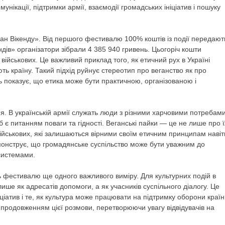
нікації, підтримки армії, взаємодії громадських ініціатив і пошуку
ан Вікенду». Від першого фестивалю 100% коштів із події передают
дів» організатори зібрали 4 385 940 гривень. Цьогоріч кошти
військових. Це важливий приклад того, як етичний рух в Україні
ть країну. Такий підхід руйнує стереотип про веганство як про
ь показує, що етика може бути практичною, організованою і
я. В українській армії служать люди з різними харчовими потребами
є питанням поваги та гідності. Веганські пайки — це не лише про 
військових, які залишаються вірними своїм етичним принципам навіт
монструє, що громадянське суспільство може бути уважним до
системами.
ь фестивалю ще одного важливого виміру. Для культурних подій в
лише як адресатів допомоги, а як учасників суспільного діалогу. Це
ціатив і те, як культура може працювати на підтримку оборони країн
м продовженням цієї розмови, перетворюючи увагу відвідувачів на