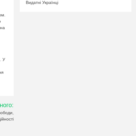
Видатні Українці
ом.
е
 на
. У
ня
ного:
вободи,
ійності