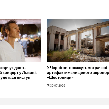
карчук дасть
У Чернігові покажуть «втрачені
 концерт у Львові:
артефакти» знищеного аеропор
дбудеться виступ
«Шестовиця»
30.07.2026