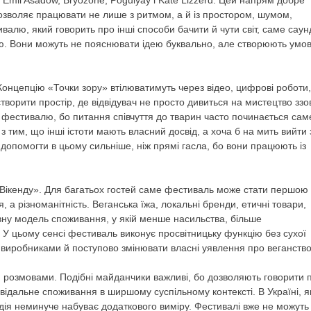
озволяє працювати не лише з ритмом, а й із простором, шумом,
алю, який говорить про інші способи бачити й чути світ, саме саун
ю. Вони можуть не пояснювати ідею буквально, але створюють умов
Концепцію «Точки зору» втілюватимуть через відео, цифрові роботи,
творити простір, де відвідувач не просто дивиться на мистецтво ззов
и фестивалю, бо питання співчуття до тварин часто починається саме
з тим, що інші істоти мають власний досвід, а хоча б на мить вийти 
 допомогти в цьому сильніше, ніж прямі гасла, бо вони працюють із
ікенду». Для багатьох гостей саме фестиваль може стати першою
а різноманітність. Веганська їжа, локальні бренди, етичні товари,
вну модель споживання, у якій менше насильства, більше
. У цьому сенсі фестиваль виконує просвітницьку функцію без сухої
з виробниками й поступово змінювати власні уявлення про веганство
и розмовами. Подібні майданчики важливі, бо дозволяють говорити 
повідальне споживання в ширшому суспільному контексті. В Україні, я
дія неминуче набуває додаткового виміру. Фестивалі вже не можуть