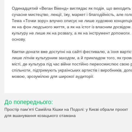
Одинадцятий «Веган Вікенд» виглядає як подія, що виходить 
сучасне мистецтво, лекції, їжу, маркет і благодійність, але 
Тема «Точки зору» влучно описує не лише художню концепцію
як на фон людського життя, а як на істот із власним досвідом
культуру не лише як на розвагу, а як на інструмент допомоги. 
основу.
Квитки-донати вже доступні на сайті фестивалю, а їхня варті
лише літнім культурним заходом, а й прикладом того, як грома
місті, де культура під час війни постійно переосмислює свою 
спільноти, підтримують українських артистів і виробників, до
мовою, зрозумілою для широкої аудиторії.
Навігація
До попереднього:
записів
Простір пам’яті Самійла Кішки на Подолі: у Києві обрали проєкт
для вшанування козацького отамана