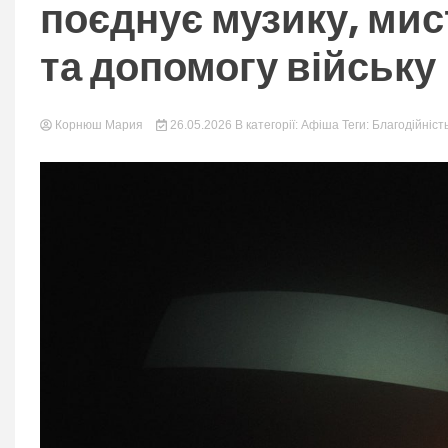
nation.
поєднує музику, мис
та допомогу війську
Корнюш Мария
26.05.2026
В категорії:
Афіша
Теги:
Благодійніст