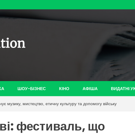
ian-
КА
ШОУ-БІЗНЕС
КІНО
АФІША
ВИДАТНІ У
ує музику, мистецтво, етичну культуру та допомогу війську
єві: фестиваль, що