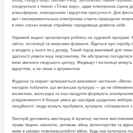
поєднується з темою «Точки зору», адже електронна сцена д
атмосферою, повторенням і відчуттям присутності. Для фестив
арт і експериментальна електроніка стають природною мово
в яких слухач інакше сприймає середовище довкола себе.
Окремий акцент організатори роблять на художній програмі. 
світло, інсталяції та імерсивні формати. Йдеться про спробу с
а входить у нього як у досвід. Такий підхід важливий для тем
здатності уявити іншу перспективу. Не абстрактно погодитися 
межі звичного людського центру. Медіаарт і інсталяції можуть
відчуттям, а не лише з аргументом.
Фудзона та маркет залишаються важливою частиною «Веган В
нагодою побачити, що веганська культура — це не обмеження, 
косметика, аксесуари та інші продукти формують альтернати
усвідомленості й більше уваги до наслідків щоденних виборів
лекційності: люди можуть пробувати, купувати, спілкуватися 
Лекторій доповнить мистецьку й музичну частини змістовним
права тварин, екологію, активізм, війну, волонтерство та від
живе в умовах повномасштабної війни, будь-яка культурна по