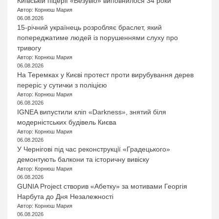
Київській піцерії «Везувіо» виповнилося 34 роки
Автор: Корнюш Мария
06.08.2026
15-річний українець розробляє браслет, який
попереджатиме людей із порушеннями слуху про
тривогу
Автор: Корнюш Мария
06.08.2026
На Теремках у Києві протест проти вирубування дерев
переріс у сутички з поліцією
Автор: Корнюш Мария
06.08.2026
IGNEA випустили кліп «Darkness», знятий біля
модерністських будівель Києва
Автор: Корнюш Мария
06.08.2026
У Чернігові під час реконструкції «Градецького»
демонтують балкони та історичну вивіску
Автор: Корнюш Мария
06.08.2026
GUNIA Project створив «Абетку» за мотивами Георгія
Нарбута до Дня Незалежності
Автор: Корнюш Мария
06.08.2026