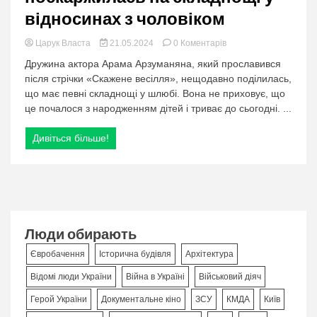
відносинах з чоловіком
в
Царук Власта
21.05.2024
0 Коментарів
категорії:
Дружина актора Арама Арзуманяна, який прославився
Дружина
після стрічки «Скажене весілля», нещодавно поділилась,
відомого
що має певні складнощі у шлюбі. Вона не приховує, що
актора
поскаржилась
це почалося з народженням дітей і триває до сьогодні. ...
на
складнощі
Дивіться більше!
у
відносинах
з
чоловіком
Люди обирають
Євробачення
Історична будівля
Архітектура
Відомі люди України
Війна в Україні
Військовий діяч
Герой України
Документальне кіно
ЗСУ
КМДА
Київ