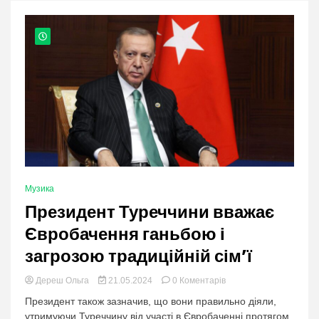
nation.
Музика
Президент Туреччини вважає
Євробачення ганьбою і
загрозою традиційній сім’ї
в
Дереш Ольга
21.05.2024
0 Коментарів
категорії:
Президент також зазначив, що вони правильно діяли,
Президент
утримуючи Туреччину від участі в Євробаченні протягом
Туреччини