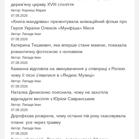
дерев’яну церкву XVIII століття
Автор: Корнюш Мария
07.08.2026
«Книга-мандрівка» презентувала анімаційний фільм про
Героя України Олексія «Мунфіша» Меся
Автор: Лапада Іван
07.08.2026
Катерина Тишкевич, яка вперше стане мамою, показала
романтичну фотосесію з чоловіком
Автор: Лапада Іван
07.08.2026
Кажанна відповіла на звинувачення у співпраці з Росією:
чому її пісні з’явилися в «Яндекс Музиці»
Автор: Лапада Іван
07.08.2026
Наталка Денисенко пояснила, чому не захотіла
відкладати весілля з Юрієм Савранським
Автор: Лапада Іван
07.08.2026
Дорофєєва розкрила, чому останні пів року скасовувала
плани: усе через травму
Автор: Лапада Іван
07.08.2026