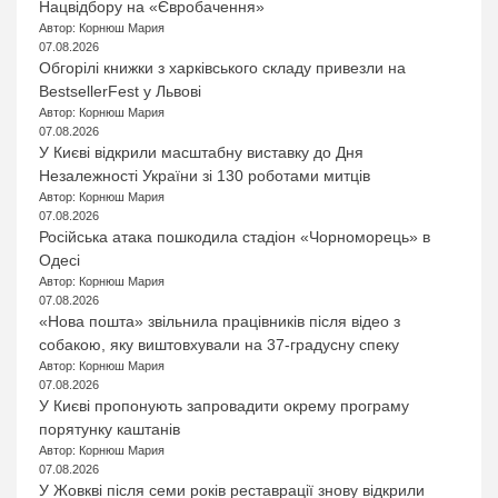
Нацвідбору на «Євробачення»
Автор: Корнюш Мария
07.08.2026
Обгорілі книжки з харківського складу привезли на
BestsellerFest у Львові
Автор: Корнюш Мария
07.08.2026
У Києві відкрили масштабну виставку до Дня
Незалежності України зі 130 роботами митців
Автор: Корнюш Мария
07.08.2026
Російська атака пошкодила стадіон «Чорноморець» в
Одесі
Автор: Корнюш Мария
07.08.2026
«Нова пошта» звільнила працівників після відео з
собакою, яку виштовхували на 37-градусну спеку
Автор: Корнюш Мария
07.08.2026
У Києві пропонують запровадити окрему програму
порятунку каштанів
Автор: Корнюш Мария
07.08.2026
У Жовкві після семи років реставрації знову відкрили