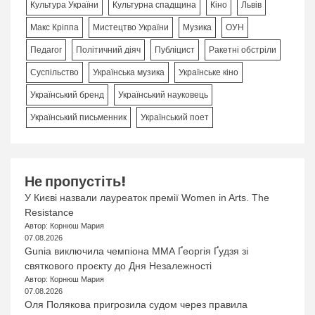
Культура України
Культурна спадщина
Кіно
Львів
Макс Кріппа
Мистецтво України
Музика
ОУН
Педагог
Політичний діяч
Публіцист
Ракетні обстріли
Суспільство
Українська музика
Українське кіно
Український бренд
Український науковець
Український письменник
Український поет
Не пропустіть!
У Києві назвали лауреаток премії Women in Arts. The
Resistance
Автор: Корнюш Мария
07.08.2026
Gunia виключила чемпіона ММА Ґеоргія Ґудзя зі
святкового проєкту до Дня Незалежності
Автор: Корнюш Мария
07.08.2026
Оля Полякова пригрозила судом через правила