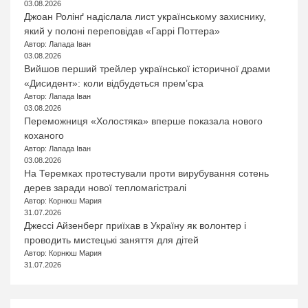
03.08.2026
Джоан Ролінґ надіслала лист українському захиснику,
який у полоні переповідав «Гаррі Поттера»
Автор: Лапада Іван
03.08.2026
Вийшов перший трейлер української історичної драми
«Дисидент»: коли відбудеться прем’єра
Автор: Лапада Іван
03.08.2026
Переможниця «Холостяка» вперше показала нового
коханого
Автор: Лапада Іван
03.08.2026
На Теремках протестували проти вирубування сотень
дерев заради нової тепломагістралі
Автор: Корнюш Мария
31.07.2026
Джессі Айзенберг приїхав в Україну як волонтер і
проводить мистецькі заняття для дітей
Автор: Корнюш Мария
31.07.2026