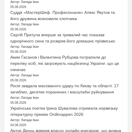
Автор: Лапада Іван
05.08.2026
Суддя «МастерШеф. Професіонали» Алекс Якутов та
його дружина всиновили хлопчика
Автор: Лапада Іван
05.08.2026
Сергій Притула вперше за тривалий час показав
однорічного сина та розкрив його домашнє прізвисько
Автор: Лапада Іван
05.08.2026
Аким Гасанов і Валентина Рубцова потрапили до
переліку осіб, які загрожують нацбезпеці України: що це
означає
Автор: Лапада Іван
05.08.2026
Росія завдала масованого удару по Києву та області: 17
загиблих, десятки поранених і масштабні руйнування
Автор: Лапада Іван
05.08.2026
Українська поетка Ірина Шувалова отримала норвезьку
літературну премію Ordknappen 2026
Автор: Лапада Іван
04.08.2026
Артур Дронь відкрив власну онлайн-книгарню: що можна