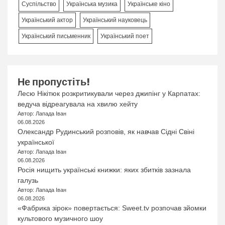
Суспільство
Українська музика
Українське кіно
Український актор
Український науковець
Український письменник
Український поет
Не пропустіть!
Лесю Нікітюк розкритикували через джипінг у Карпатах:
ведуча відреагувала на хвилю хейту
Автор: Лапада Іван
06.08.2026
Олександр Рудинський розповів, як навчав Сідні Свіні
української
Автор: Лапада Іван
06.08.2026
Росія нищить українські книжки: яких збитків зазнала
галузь
Автор: Лапада Іван
06.08.2026
«Фабрика зірок» повертається: Sweet.tv розпочав зйомки
культового музичного шоу