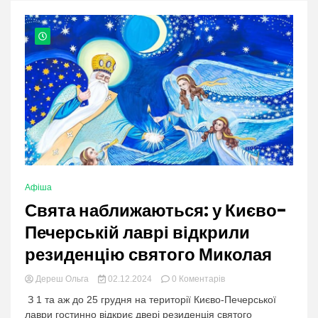
nation.
Афіша
Свята наближаються: у Києво-
Печерській лаврі відкрили
резиденцію святого Миколая
в
Дереш Ольга
02.12.2024
0 Коментарів
категорії:
З 1 та аж до 25 грудня на території Києво-Печерської
Свята
лаври гостинно відкриє двері резиденція святого
наближаються: