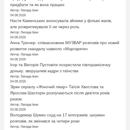
придбати та як вона працює
Автор: Лапада Іван
04.08.2026
Настя Каменських анонсувала зйомки у фільмі жахів,
але розкритикували її не через роль
Автор: Лапада Іван
04.08.2026
Анна Трінчер: співзасновник МУЗВАР розповів про новий
розвиток скандалу навколо «Маргарити»
Автор: Лапада Іван
04.08.2026
Ігор та Вікторія Пустовіти похрестили півторамісячну
доньку: зворушливі кадри з таїнства
Автор: Лапада Іван
04.08.2026
Зірки серіалу «Жіночий лікар» Таїсія Хвостова та
Ярослав Шахторін розлучаються після дев’яти років
разом
Автор: Лапада Іван
03.08.2026
Володимир Шумко схуд на 17 кілограмів: шоумен
розповів, як змінився за чотири роки
Автор: Лапада Іван