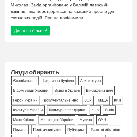
Миколая. Захід організовано у Великій лаврській
у
Києво-
дзвіниці, яка перетвориться на казковий простір для
Печерській
святкових подій. Про це повідомили...
лаврі
відкрили
Дивіться більше!
резиденцію
святого
Миколая
Люди обирають
Євробачення
Історична будівля
Архітектура
Відомі люди України
Війна в Україні
Військовий діяч
Герой України
Документальне кіно
ЗСУ
КМДА
Київ
Культура України
Культурна спадщина
Кіно
Львів
Макс Кріппа
Мистецтво України
Музика
ОУН
Педагог
Політичний діяч
Публіцист
Ракетні обстріли