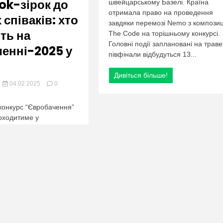
org.ua
Tok-зірок до
швейцарському Базелі. Країна
зірок
до
отримала право на проведення
співаків: хто
оперних
завдяки перемозі Nemo з компози
співаків:
ть на
The Code на торішньому конкурсі.
хто
Головні події заплановані на траве
енні-2025 у
виступить
півфінали відбудуться 13...
на
Євробаченні-2025
у
Дивіться більше!
Базелі
04.02.2025
0
рії:
 конкурс “Євробачення”
роходитиме у
-