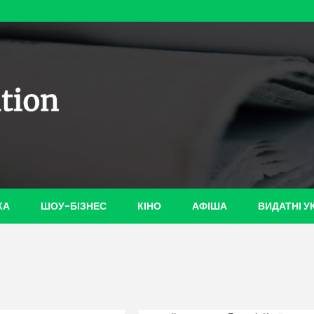
ian-
КА
ШОУ-БІЗНЕС
КІНО
АФІША
ВИДАТНІ У