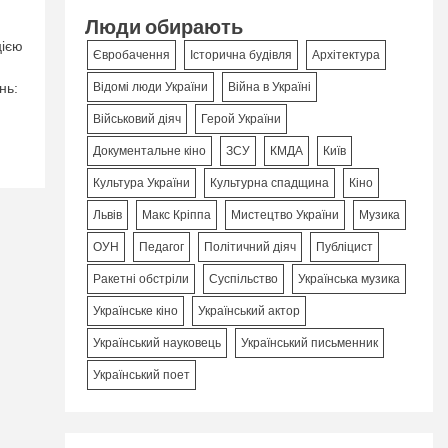
Люди обирають
цією
Євробачення
Історична будівля
Архітектура
нь:
Відомі люди України
Війна в Україні
Військовий діяч
Герой України
Документальне кіно
ЗСУ
КМДА
Київ
Культура України
Культурна спадщина
Кіно
Львів
Макс Кріппа
Мистецтво України
Музика
ОУН
Педагог
Політичний діяч
Публіцист
Ракетні обстріли
Суспільство
Українська музика
Українське кіно
Український актор
Український науковець
Український письменник
Український поет