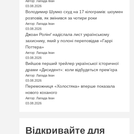
Автор: Лапада Іван
03.08.2026
Володимир Шумко схуд на 17 кілограмів: шоумен
розповів, як змінився за чотири роки
Автор: Лапада Іван
03.08.2026
Джоан Ролінґ надіслала лист українському
захиснику, який у полоні переповідав «Гаррі
Поттера»
Автор: Лапада Іван
03.08.2026
Вийшов перший трейлер української історичної
драми «Дисидент»: коли відбудеться прем’єра
Автор: Лапада Іван
03.08.2026
Переможниця «Холостяка» вперше показала
нового коханого
Автор: Лапада Іван
03.08.2026
Відкривайте для