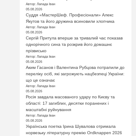
Автор: Лапада Іван
05.08.2026
Суддя «МастерШеф. Професіонали» Алекс
Якутов та його дружина всиновили хлопчика
Автор: Лапада Іван
05.08.2026
Сергій Притула вперше за тривалий час показав
однорічного сина та розкрив його домашнє
прізвисько
Автор: Лапада Іван
05.08.2026
Аким Гасанов і Валентина Рубцова потрапили до
переліку осіб, які загрожують нацбезпеці України:
що це означає
Автор: Лапада Іван
05.08.2026
Росія завдала масованого удару по Києву та
області: 17 загиблих, десятки поранених і
масштабні руйнування
Автор: Лапада Іван
05.08.2026
Українська поетка Ірина Шувалова отримала
норвезьку літературну премію Ordknappen 2026