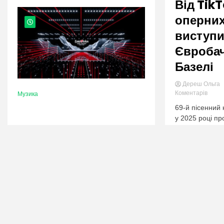
nation.
Від Tik
оперних 
виступи
Євробач
Базелі
Дереш Ольга
в
Коментарів
Музика
катего
69-й пісенний
Від
у 2025 році п
TikTok