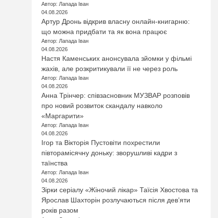
Автор: Лапада Іван
04.08.2026
Артур Дронь відкрив власну онлайн-книгарню:
що можна придбати та як вона працює
Автор: Лапада Іван
04.08.2026
Настя Каменських анонсувала зйомки у фільмі
жахів, але розкритикували її не через роль
Автор: Лапада Іван
04.08.2026
Анна Трінчер: співзасновник МУЗВАР розповів
про новий розвиток скандалу навколо
«Маргарити»
Автор: Лапада Іван
04.08.2026
Ігор та Вікторія Пустовіти похрестили
півторамісячну доньку: зворушливі кадри з
таїнства
Автор: Лапада Іван
04.08.2026
Зірки серіалу «Жіночий лікар» Таїсія Хвостова та
Ярослав Шахторін розлучаються після дев’яти
років разом