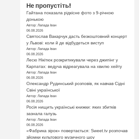
Не пропустіть!
Гайтана показала рідкісне фото з 9-річною
донькою
Автор: Лапада Іван
06.08.2026
Святослав Вакарчук дасть безкоштовний концерт
у Львові: коли й де відбудеться виступ
Автор: Лапада Іван
06.08.2026
Лесю Нікітюк розкритикували через джипінг у
Карпатах: ведуча відреагувала на хвилю хейту
Автор: Лапада Іван
06.08.2026
Олександр Рудинський розповів, як навчав Сідні
Свіні української
Автор: Лапада Іван
06.08.2026
Росія нищить українські книжки: яких збитків
зазнала галузь
Автор: Лапада Іван
06.08.2026
«Фабрика зірок» повертається: Sweet.tv розпочав
зйомки культового музичного шоу