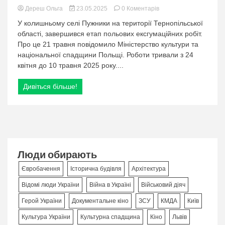
в
Дереш Ольга
23.05.2025
0 Коментарів
категорії:
У колишньому селі Пужники на території Тернопільської
Польща
області, завершився етап польових ексгумаційних робіт.
завершила
Про це 21 травня повідомило Міністерство культури та
ексгумацію
у
національної спадщини Польщі. Роботи тривали з 24
Пужниках:
квітня до 10 травня 2025 року....
знайдено
останки
Дивіться більше!
42
осіб
Люди обирають
Євробачення
Історична будівля
Архітектура
Відомі люди України
Війна в Україні
Військовий діяч
Герой України
Документальне кіно
ЗСУ
КМДА
Київ
Культура України
Культурна спадщина
Кіно
Львів