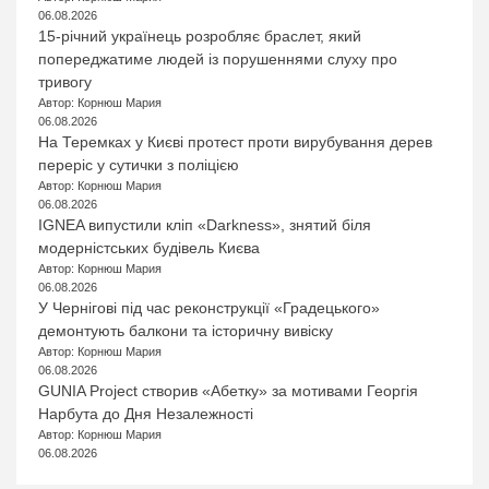
06.08.2026
15-річний українець розробляє браслет, який
попереджатиме людей із порушеннями слуху про
тривогу
Автор: Корнюш Мария
06.08.2026
На Теремках у Києві протест проти вирубування дерев
переріс у сутички з поліцією
Автор: Корнюш Мария
06.08.2026
IGNEA випустили кліп «Darkness», знятий біля
модерністських будівель Києва
Автор: Корнюш Мария
06.08.2026
У Чернігові під час реконструкції «Градецького»
демонтують балкони та історичну вивіску
Автор: Корнюш Мария
06.08.2026
GUNIA Project створив «Абетку» за мотивами Георгія
Нарбута до Дня Незалежності
Автор: Корнюш Мария
06.08.2026