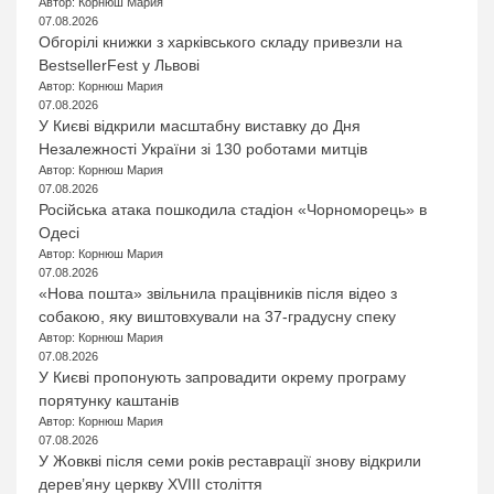
Автор: Корнюш Мария
07.08.2026
Обгорілі книжки з харківського складу привезли на
BestsellerFest у Львові
Автор: Корнюш Мария
07.08.2026
У Києві відкрили масштабну виставку до Дня
Незалежності України зі 130 роботами митців
Автор: Корнюш Мария
07.08.2026
Російська атака пошкодила стадіон «Чорноморець» в
Одесі
Автор: Корнюш Мария
07.08.2026
«Нова пошта» звільнила працівників після відео з
собакою, яку виштовхували на 37-градусну спеку
Автор: Корнюш Мария
07.08.2026
У Києві пропонують запровадити окрему програму
порятунку каштанів
Автор: Корнюш Мария
07.08.2026
У Жовкві після семи років реставрації знову відкрили
дерев’яну церкву XVIII століття