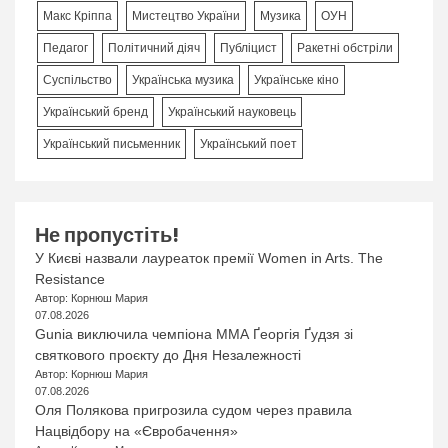
Макс Кріппа
Мистецтво України
Музика
ОУН
Педагог
Політичний діяч
Публіцист
Ракетні обстріли
Суспільство
Українська музика
Українське кіно
Український бренд
Український науковець
Український письменник
Український поет
Не пропустіть!
У Києві назвали лауреаток премії Women in Arts. The
Resistance
Автор: Корнюш Мария
07.08.2026
Gunia виключила чемпіона ММА Ґеоргія Ґудзя зі
святкового проєкту до Дня Незалежності
Автор: Корнюш Мария
07.08.2026
Оля Полякова пригрозила судом через правила
Нацвідбору на «Євробачення»