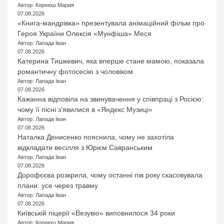
Автор: Корнюш Мария
07.08.2026
«Книга-мандрівка» презентувала анімаційний фільм про
Героя України Олексія «Мунфіша» Меся
Автор: Лапада Іван
07.08.2026
Катерина Тишкевич, яка вперше стане мамою, показала
романтичну фотосесію з чоловіком
Автор: Лапада Іван
07.08.2026
Кажанна відповіла на звинувачення у співпраці з Росією:
чому її пісні з’явилися в «Яндекс Музиці»
Автор: Лапада Іван
07.08.2026
Наталка Денисенко пояснила, чому не захотіла
відкладати весілля з Юрієм Савранським
Автор: Лапада Іван
07.08.2026
Дорофєєва розкрила, чому останні пів року скасовувала
плани: усе через травму
Автор: Лапада Іван
07.08.2026
Київській піцерії «Везувіо» виповнилося 34 роки
Автор: Корнюш Мария