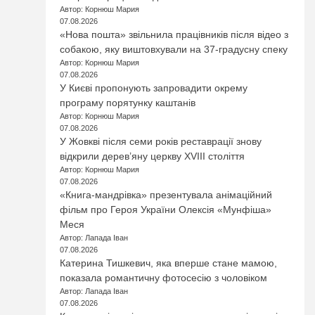
Автор: Корнюш Мария
07.08.2026
«Нова пошта» звільнила працівників після відео з
собакою, яку виштовхували на 37-градусну спеку
Автор: Корнюш Мария
07.08.2026
У Києві пропонують запровадити окрему
програму порятунку каштанів
Автор: Корнюш Мария
07.08.2026
У Жовкві після семи років реставрації знову
відкрили дерев’яну церкву XVIII століття
Автор: Корнюш Мария
07.08.2026
«Книга-мандрівка» презентувала анімаційний
фільм про Героя України Олексія «Мунфіша»
Меся
Автор: Лапада Іван
07.08.2026
Катерина Тишкевич, яка вперше стане мамою,
показала романтичну фотосесію з чоловіком
Автор: Лапада Іван
07.08.2026