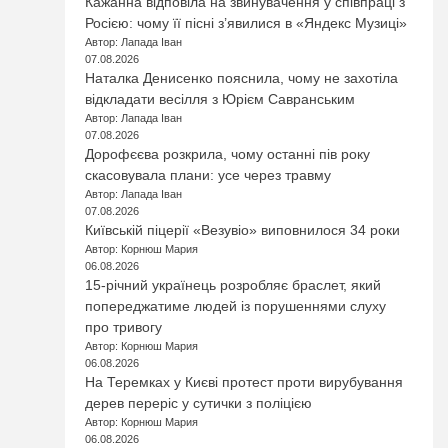
Кажанна відповіла на звинувачення у співпраці з
Росією: чому її пісні з’явилися в «Яндекс Музиці»
Автор: Лапада Іван
07.08.2026
Наталка Денисенко пояснила, чому не захотіла
відкладати весілля з Юрієм Савранським
Автор: Лапада Іван
07.08.2026
Дорофєєва розкрила, чому останні пів року
скасовувала плани: усе через травму
Автор: Лапада Іван
07.08.2026
Київській піцерії «Везувіо» виповнилося 34 роки
Автор: Корнюш Мария
06.08.2026
15-річний українець розробляє браслет, який
попереджатиме людей із порушеннями слуху
про тривогу
Автор: Корнюш Мария
06.08.2026
На Теремках у Києві протест проти вирубування
дерев переріс у сутички з поліцією
Автор: Корнюш Мария
06.08.2026