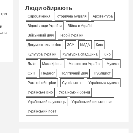
Люди обирають
итра
Євробачення
Історична будівля
Архітектура
ки
Відомі люди України
Війна в Україні
стів
Військовий діяч
Герой України
Документальне кіно
ЗСУ
КМДА
Київ
Культура України
Культурна спадщина
Кіно
Львів
Макс Кріппа
Мистецтво України
Музика
ОУН
Педагог
Політичний діяч
Публіцист
Ракетні обстріли
Суспільство
Українська музика
Українське кіно
Український бренд
Український науковець
Український письменник
Український поет