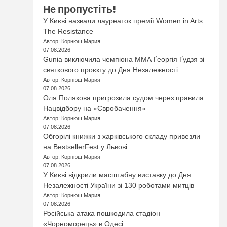
Не пропустіть!
У Києві назвали лауреаток премії Women in Arts.
The Resistance
Автор: Корнюш Мария
07.08.2026
Gunia виключила чемпіона ММА Ґеоргія Ґудзя зі
святкового проєкту до Дня Незалежності
Автор: Корнюш Мария
07.08.2026
Оля Полякова пригрозила судом через правила
Нацвідбору на «Євробачення»
Автор: Корнюш Мария
07.08.2026
Обгорілі книжки з харківського складу привезли
на BestsellerFest у Львові
Автор: Корнюш Мария
07.08.2026
У Києві відкрили масштабну виставку до Дня
Незалежності України зі 130 роботами митців
Автор: Корнюш Мария
07.08.2026
Російська атака пошкодила стадіон
«Чорноморець» в Одесі