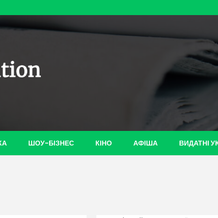
ian-
КА
ШОУ-БІЗНЕС
КІНО
АФІША
ВИДАТНІ У