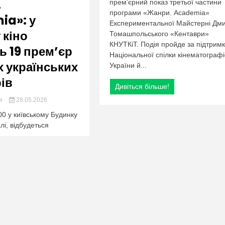
org.ua
.
прем’єрний показ третьої частини
програми «Жанри. Academia»
ia»: у
Експериментальної Майстерні Дм
 кіно
Томашпольського «Кентаври»
КНУТКіТ. Подія пройде за підтрим
ь 19 прем’єр
Національної спілки кінематографі
 українських
України й...
ів
Дивіться більше!
ия
28.05.2026
00 у київському Будинку
алі, відбудеться