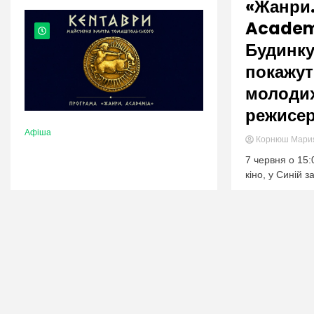
nation.
«Жанри
Academ
Будинку
покажут
молодих
режисер
Афіша
Корнюш Мар
7 червня о 15:
кіно, у Синій з