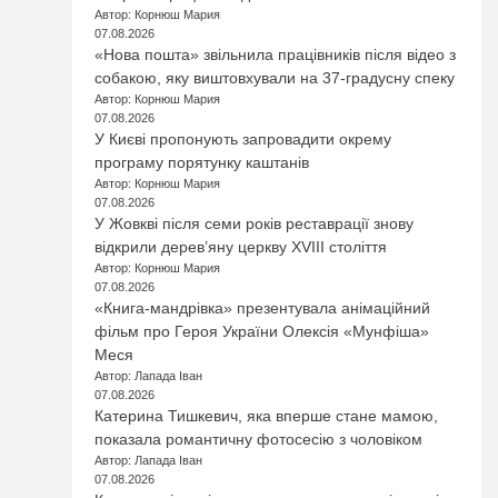
Автор: Корнюш Мария
07.08.2026
«Нова пошта» звільнила працівників після відео з
собакою, яку виштовхували на 37-градусну спеку
Автор: Корнюш Мария
07.08.2026
У Києві пропонують запровадити окрему
програму порятунку каштанів
Автор: Корнюш Мария
07.08.2026
У Жовкві після семи років реставрації знову
відкрили дерев’яну церкву XVIII століття
Автор: Корнюш Мария
07.08.2026
«Книга-мандрівка» презентувала анімаційний
фільм про Героя України Олексія «Мунфіша»
Меся
Автор: Лапада Іван
07.08.2026
Катерина Тишкевич, яка вперше стане мамою,
показала романтичну фотосесію з чоловіком
Автор: Лапада Іван
07.08.2026