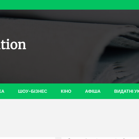
ian-
КА
ШОУ-БІЗНЕС
КІНО
АФІША
ВИДАТНІ У