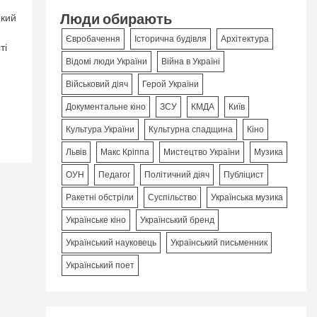
Люди обирають
який
Євробачення
Історична будівля
Архітектура
ті
Відомі люди України
Війна в Україні
Військовий діяч
Герой України
Документальне кіно
ЗСУ
КМДА
Київ
Культура України
Культурна спадщина
Кіно
Львів
Макс Кріппа
Мистецтво України
Музика
ОУН
Педагог
Політичний діяч
Публіцист
Ракетні обстріли
Суспільство
Українська музика
Українське кіно
Український бренд
Український науковець
Український письменник
Український поет