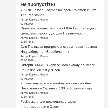
Не пропустіть!
У Києві назвали лауреаток премії Women in Arts.
The Resistance
Автор: Корнюш Мария
07.08.2026
Gunia виключила чемпіона ММА Ґеоргія Ґудзя зі
святкового проєкту до Дня Незалежності
Автор: Корнюш Мария
07.08.2026
Оля Полякова пригрозила судом через правила
Нацвідбору на «Євробачення»
Автор: Корнюш Мария
07.08.2026
Обгорілі книжки з харківського складу привезли
на BestsellerFest у Львові
Автор: Корнюш Мария
07.08.2026
У Києві відкрили масштабну виставку до Дня
Незалежності України зі 130 роботами митців
Автор: Корнюш Мария
07.08.2026
Російська атака пошкодила стадіон
«Чорноморець» в Одесі