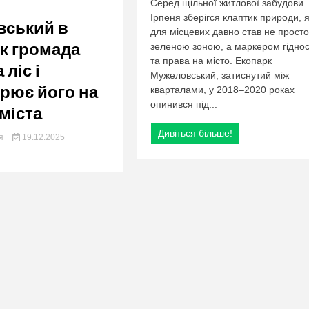
org.ua
к
Серед щільної житлової забудови
Ірпеня зберігся клаптик природи, 
вський в
для місцевих давно став не просто
як громада
зеленою зоною, а маркером гіднос
та права на місто. Екопарк
 ліс і
Мужеловський, затиснутий між
рює його на
кварталами, у 2018–2020 роках
опинився під...
міста
Дивіться більше!
ия
19.12.2025