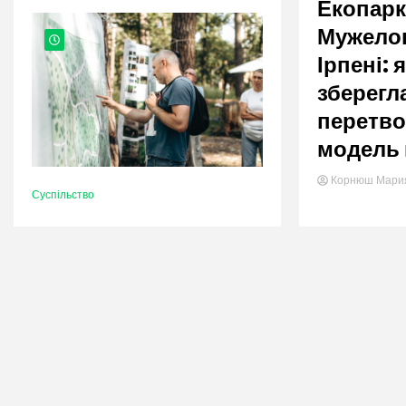
nation.
Екопар
Мужело
Ірпені: 
зберегла
перетво
модель 
Корнюш Мар
Суспільство