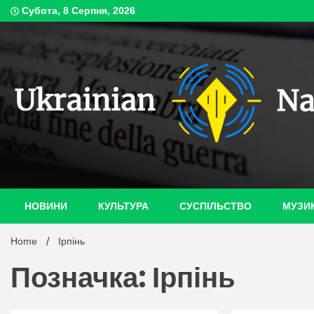
Skip
Субота, 8 Серпня, 2026
to
content
ukrain
НОВИНИ
КУЛЬТУРА
СУСПІЛЬСТВО
МУЗИ
Home
Ірпінь
Позначка: Ірпінь