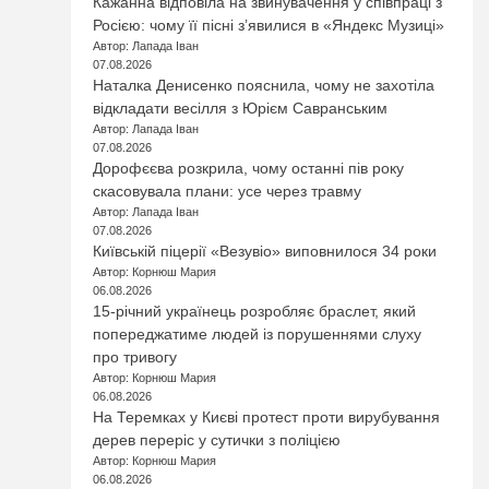
Кажанна відповіла на звинувачення у співпраці з
Росією: чому її пісні з’явилися в «Яндекс Музиці»
Автор: Лапада Іван
07.08.2026
Наталка Денисенко пояснила, чому не захотіла
відкладати весілля з Юрієм Савранським
Автор: Лапада Іван
07.08.2026
Дорофєєва розкрила, чому останні пів року
скасовувала плани: усе через травму
Автор: Лапада Іван
07.08.2026
Київській піцерії «Везувіо» виповнилося 34 роки
Автор: Корнюш Мария
06.08.2026
15-річний українець розробляє браслет, який
попереджатиме людей із порушеннями слуху
про тривогу
Автор: Корнюш Мария
06.08.2026
На Теремках у Києві протест проти вирубування
дерев переріс у сутички з поліцією
Автор: Корнюш Мария
06.08.2026