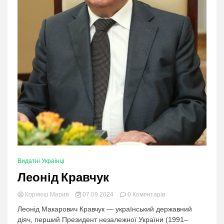
Видатні Українці
Леонід Кравчук
в
Корнюш Мария
07.09.2024
0 Коментарів
категорії:
Леонід Макарович Кравчук — український державний
Леонід
діяч, перший Президент незалежної України (1991–
Кравчук