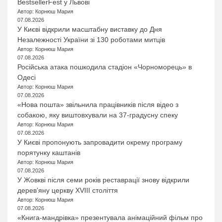
BestsellerFest у Львові
Автор: Корнюш Мария
07.08.2026
У Києві відкрили масштабну виставку до Дня
Незалежності України зі 130 роботами митців
Автор: Корнюш Мария
07.08.2026
Російська атака пошкодила стадіон «Чорноморець» в
Одесі
Автор: Корнюш Мария
07.08.2026
«Нова пошта» звільнила працівників після відео з
собакою, яку виштовхували на 37-градусну спеку
Автор: Корнюш Мария
07.08.2026
У Києві пропонують запровадити окрему програму
порятунку каштанів
Автор: Корнюш Мария
07.08.2026
У Жовкві після семи років реставрації знову відкрили
дерев’яну церкву XVIII століття
Автор: Корнюш Мария
07.08.2026
«Книга-мандрівка» презентувала анімаційний фільм про