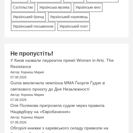
Суспільство
Українська музика
Українське кіно
Український бренд
Український науковець
Український письменник
Український поет
Не пропустіть!
У Києві назвали лауреаток премії Women in Arts. The
Resistance
Автор: Корнюш Мария
07.08.2026
Gunia виключила чемпіона ММА Ґеоргія Ґудзя зі
святкового проєкту до Дня Незалежності
Автор: Корнюш Мария
07.08.2026
Оля Полякова пригрозила судом через правила
Нацвідбору на «Євробачення»
Автор: Корнюш Мария
07.08.2026
Обгорілі книжки з харківського складу привезли на