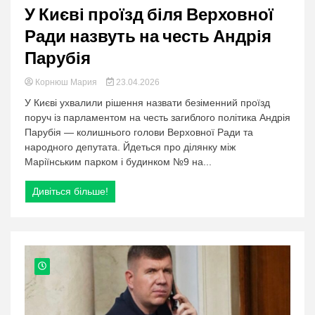
У Києві проїзд біля Верховної
Ради назвуть на честь Андрія
Парубія
Корнюш Мария
23.04.2026
У Києві ухвалили рішення назвати безіменний проїзд
поруч із парламентом на честь загиблого політика Андрія
Парубія — колишнього голови Верховної Ради та
народного депутата. Йдеться про ділянку між
Маріїнським парком і будинком №9 на...
Дивіться більше!