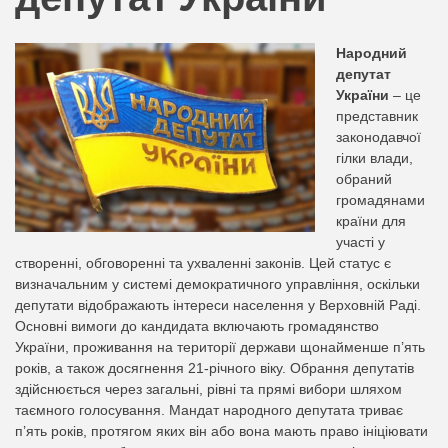
nation.
Народний
депутат
України
– це
представник
законодавчої
гілки влади,
обраний
громадянами
країни для
участі у
створенні, обговоренні та ухваленні законів. Цей статус є
визначальним у системі демократичного управління, оскільки
депутати відображають інтереси населення у Верховній Раді.
Основні вимоги до кандидата включають громадянство
України, проживання на території держави щонайменше п’ять
років, а також досягнення 21-річного віку. Обрання депутатів
здійснюється через загальні, рівні та прямі вибори шляхом
таємного голосування. Мандат народного депутата триває
п’ять років, протягом яких він або вона мають право ініціювати