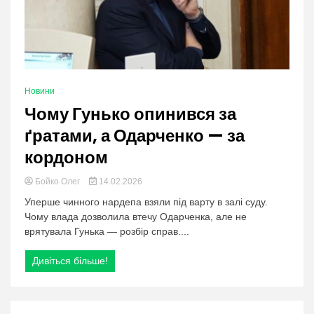
Новини
Чому Гунько опинився за
ґратами, а Одарченко — за
кордоном
Бойко Олег
14.02.2026
Уперше чинного нардепа взяли під варту в залі суду.
Чому влада дозволила втечу Одарченка, але не
врятувала Гунька — розбір справ....
Дивіться більше!