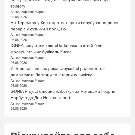
тривогу
Автор: Корнюш Мария
06.08.2026
На Теремках у Києві протест проти вирубування дерев
переріс у сутички з поліцією
Автор: Корнюш Мария
06.08.2026
IGNEA випустили кліп «Darkness», знятий біля
модерністських будівель Києва
Автор: Корнюш Мария
06.08.2026
У Чернігові під час реконструкції «Градецького»
демонтують балкони та історичну вивіску
Автор: Корнюш Мария
06.08.2026
GUNIA Project створив «Абетку» за мотивами Георгія
Нарбута до Дня Незалежності
Автор: Корнюш Мария
06.08.2026