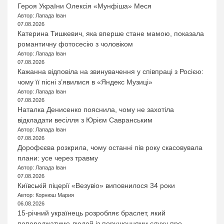
Героя України Олексія «Мунфіша» Меся
Автор: Лапада Іван
07.08.2026
Катерина Тишкевич, яка вперше стане мамою, показала
романтичну фотосесію з чоловіком
Автор: Лапада Іван
07.08.2026
Кажанна відповіла на звинувачення у співпраці з Росією:
чому її пісні з’явилися в «Яндекс Музиці»
Автор: Лапада Іван
07.08.2026
Наталка Денисенко пояснила, чому не захотіла
відкладати весілля з Юрієм Савранським
Автор: Лапада Іван
07.08.2026
Дорофєєва розкрила, чому останні пів року скасовувала
плани: усе через травму
Автор: Лапада Іван
07.08.2026
Київській піцерії «Везувіо» виповнилося 34 роки
Автор: Корнюш Мария
06.08.2026
15-річний українець розробляє браслет, який
попереджатиме людей із порушеннями слуху про