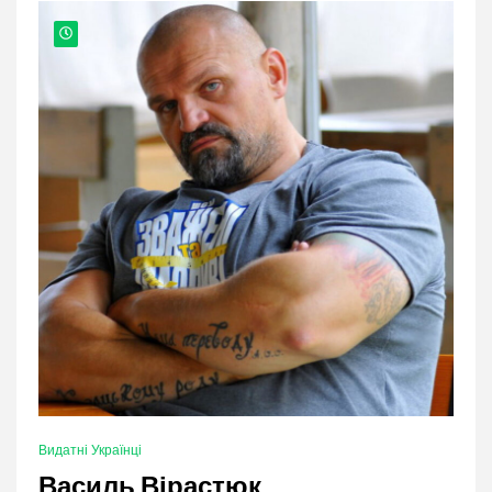
Видатні Українці
Василь Вірастюк