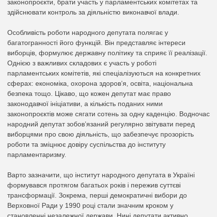
законопроєкти, брати участь у парламентських комітетах та
здійснювати контроль за діяльністю виконавчої влади.
Особливість роботи народного депутата полягає у
багатогранності його функцій. Він представляє інтереси
виборців, формулює державну політику та сприяє її реалізації.
Однією з важливих складових є участь у роботі
парламентських комітетів, які спеціалізуються на конкретних
сферах: економіка, охорона здоров’я, освіта, національна
безпека тощо. Цікаво, що кожен депутат має право
законодавчої ініціативи, а кількість поданих ними
законопроєктів може сягати сотень за одну каденцію. Водночас
народний депутат зобов’язаний регулярно звітувати перед
виборцями про свою діяльність, що забезпечує прозорість
роботи та зміцнює довіру суспільства до інституту
парламентаризму.
Варто зазначити, що інститут народного депутата в Україні
формувався протягом багатьох років і пережив суттєві
трансформації. Зокрема, перші демократичні вибори до
Верховної Ради у 1990 році стали значним кроком у
становленні незалежної держави. Нині депутати активно