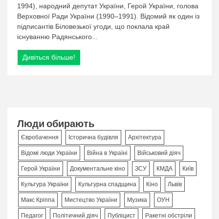
1994), народний депутат України, Герой України, голова
Верховної Ради України (1990–1991). Відомий як один із
підписантів Біловезької угоди, що поклала край
існуванню Радянського...
Дивіться більше!
Люди обирають
Євробачення
Історична будівля
Архітектура
Відомі люди України
Війна в Україні
Військовий діяч
Герой України
Документальне кіно
ЗСУ
КМДА
Київ
Культура України
Культурна спадщина
Кіно
Львів
Макс Кріппа
Мистецтво України
Музика
ОУН
Педагог
Політичний діяч
Публіцист
Ракетні обстріли