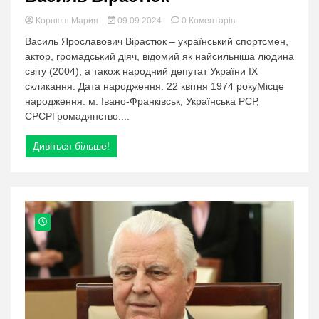
в
Корнюш Мария
09.09.2024
0 Коментарів
категорії:
Василь Ярославович Вірастюк – український спортсмен,
Василь
актор, громадський діяч, відомий як найсильніша людина
Вірастюк
світу (2004), а також народний депутат України IX
скликання. Дата народження: 22 квітня 1974 рокуМісце
народження: м. Івано-Франківськ, Українська РСР,
СРСРГромадянство:...
Дивіться більше!