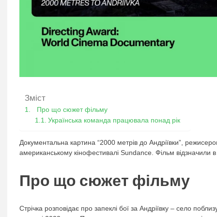
Зміст
Про що сюжет фільму
Українська команда працювала понад рік
Документальна картина “2000 метрів до Андріївки”, режисеро
американському кінофестивалі Sundance. Фільм відзначили в 
Про що сюжет фільму
Стрічка розповідає про запеклі бої за Андріївку – село поблизу