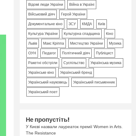
Відомі люди України
Війна в Україні
Військовий діяч
Герой України
Документальне кіно
ЗСУ
КМДА
Київ
Культура України
Культурна спадщина
Кіно
Львів
Макс Кріппа
Мистецтво України
Музика
ОУН
Педагог
Політичний діяч
Публіцист
Ракетні обстріли
Суспільство
Українська музика
Українське кіно
Український бренд
Український науковець
Український письменник
Український поет
Не пропустіть!
У Києві назвали лауреаток премії Women in Arts.
The Resistance