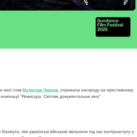
м якої став
Мстислав Чернов
, отримала нагороду на престижному
номінації “Режисура: Світове документальне кіно”.
 Бахмута, яке українські військові звільнили під час контрнаступу у