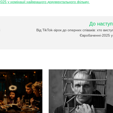
025 у номінації найкращого документального фільму.
До наступ
і
Від TikTok-зірок до оперних співаків: хто висту
Євробаченні-2025 у