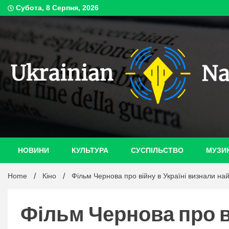
Skip
Субота, 8 Серпня, 2026
to
content
ukrain
НОВИНИ
КУЛЬТУРА
СУСПІЛЬСТВО
МУЗИ
Home
Кіно
Фільм Чернова про війну в Україні визнали н
Фільм Чернова про в