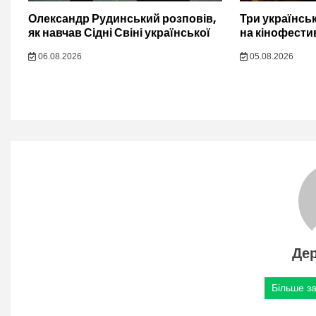
Олександр Рудинський розповів,
Три українсь
як навчав Сідні Свіні української
на кінофести
06.08.2026
05.08.2026
Де
Більше за