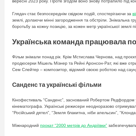
вересні 2023 року. Проте згодом воно знову потрапило під кон
Глядач стає безпосереднім свідком подій, спостерігаючи за
в
землі, долаючи мінні загородження та обстріли. Знімальна г
боротьбу за кожну позицію, за кожен метр української землі п
Українська команда працювала по
Фільм знімали понад рік. Крім Мстислава Чернова, над проє
продюсерки Мішель Мізнер та Рейні Аронсон-Рат, які вже отри
Сем Слейтер – композитор, відомий своєю роботою над саунд
Санденс та українські фільми
Кінофестиваль “Санденс”, заснований Робертом Редфордом у
кінематографа. Українські режисери неодноразово отримувал
“Російський дятел”, “Земля блакитна, ніби апельсин”, “Клондайк
Міжнародний
прокат “2000 метрів до Андріївки”
забезпечуват