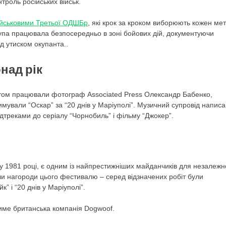
троль російських військ.
ійськовими Третьої ОДШБр
, які крок за кроком виборюють кожен ме
рупа працювала безпосередньо в зоні бойових дій, документуючи
ід утиском окупанта..
над рік
ктом працювали фотограф Associated Press Олександр Бабенко,
мували “Оскар” за “20 днів у Маріуполі”. Музичний супровід написа
треками до серіалу “Чорнобиль” і фільму “Джокер”.
 1981 році, є одним із найпрестижніших майданчиків для незалежн
и нагороди цього фестивалю – серед відзначених робіт були
” і “20 днів у Маріуполі”.
име британська компанія Dogwoof.