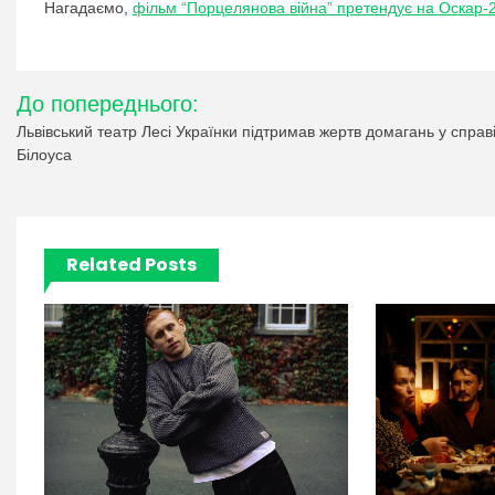
Нагадаємо,
фільм “Порцелянова війна” претендує на Оскар-2
Навігація
До попереднього:
записів
Львівський театр Лесі Українки підтримав жертв домагань у справ
Білоуса
Related Posts