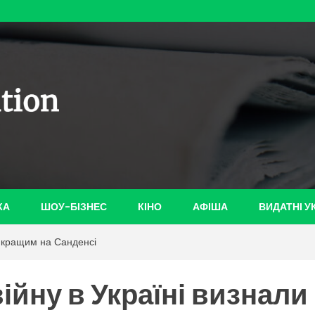
ian-
КА
ШОУ-БІЗНЕС
КІНО
АФІША
ВИДАТНІ У
айкращим на Санденсі
ійну в Україні визнали