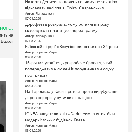
Наталка Денисенко пояснила, чому не захотіла
відкладати весілля з Юрієм Савранським
Автор: Лапада Іван
07.08.2026
Дорофєєва розкрила, чому останні пів року
ного:
скасовувала плани: усе через травму
пить на
Автор: Лапада Іван
 Базелі
07.08.2026
Київській піцерії «Везувіо» виповнилося 34 роки
Автор: Корнюш Мария
06.08.2026
15-річний українець розробляє браслет, який
попереджатиме людей із порушеннями слуху
про тривогу
Автор: Корнюш Мария
06.08.2026
На Теремках у Києві протест проти вирубування
дерев переріс у сутички з поліцією
Автор: Корнюш Мария
06.08.2026
IGNEA випустили кліп «Darkness», знятий біля
модерністських будівель Києва
Автор: Корнюш Мария
06.08.2026