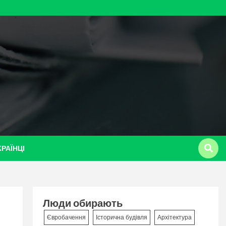
КРАЇНЦІ
Люди обирають
Євробачення
Історична будівля
Архітектура