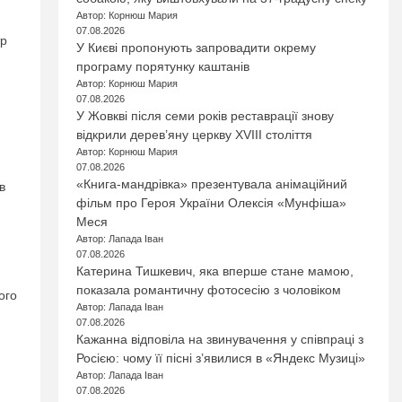
Автор: Корнюш Мария
07.08.2026
тр
У Києві пропонують запровадити окрему
програму порятунку каштанів
Автор: Корнюш Мария
07.08.2026
У Жовкві після семи років реставрації знову
відкрили дерев’яну церкву XVIII століття
Автор: Корнюш Мария
07.08.2026
«Книга-мандрівка» презентувала анімаційний
в
фільм про Героя України Олексія «Мунфіша»
Меся
Автор: Лапада Іван
07.08.2026
Катерина Тишкевич, яка вперше стане мамою,
показала романтичну фотосесію з чоловіком
ого
Автор: Лапада Іван
07.08.2026
Кажанна відповіла на звинувачення у співпраці з
Росією: чому її пісні з’явилися в «Яндекс Музиці»
Автор: Лапада Іван
07.08.2026