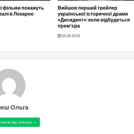
кі фільми покажуть
Вийшов перший трейлер
валі в Локарно
української історичної драми
«Дисидент»: коли відбудеться
прем’єра
03.08.2026
реш Ольга
писів від автора →