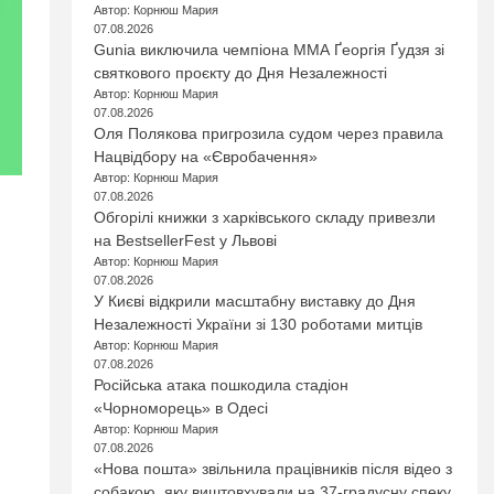
Автор: Корнюш Мария
07.08.2026
Gunia виключила чемпіона ММА Ґеоргія Ґудзя зі
святкового проєкту до Дня Незалежності
Автор: Корнюш Мария
07.08.2026
Оля Полякова пригрозила судом через правила
Нацвідбору на «Євробачення»
Автор: Корнюш Мария
07.08.2026
Обгорілі книжки з харківського складу привезли
на BestsellerFest у Львові
Автор: Корнюш Мария
07.08.2026
У Києві відкрили масштабну виставку до Дня
Незалежності України зі 130 роботами митців
Автор: Корнюш Мария
07.08.2026
Російська атака пошкодила стадіон
«Чорноморець» в Одесі
Автор: Корнюш Мария
07.08.2026
«Нова пошта» звільнила працівників після відео з
собакою, яку виштовхували на 37-градусну спеку