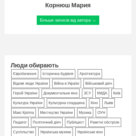
Корнюш Мария
Більше записів від автора →
Люди обирають
Євробачення
Історична будівля
Архітектура
Відомі люди України
Війна в Україні
Військовий діяч
Герой України
Документальне кіно
ЗСУ
КМДА
Київ
Культура України
Культурна спадщина
Кіно
Львів
Макс Кріппа
Мистецтво України
Музика
ОУН
Педагог
Політичний діяч
Публіцист
Ракетні обстріли
Суспільство
Українська музика
Українське кіно