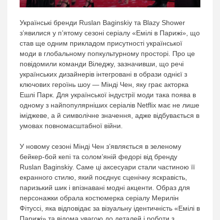
Українські бренди Ruslan Baginskiy та Blazy Shower
з’явилися у п’ятому сезоні серіалу «Емілі в Парижі», що
став ще одним прикладом присутності української
моди в глобальному попкультурному просторі. Про це
повідомили команди Віледжу, зазначивши, що речі
українських дизайнерів інтегровані в образи однієї з
ключових героїнь шоу — Мінді Чен, яку грає акторка
Ешлі Парк. Для української індустрії моди така поява в
одному з найпопулярніших серіалів Netflix має не лише
іміджеве, а й символічне значення, адже відбувається в
умовах повномасштабної війни.
У новому сезоні Мінді Чен з’являється в зеленому
бейкер-бой кепі та солом’яній федорі від бренду
Ruslan Baginskiy. Саме ці аксесуари стали частиною її
екранного стилю, який поєднує сценічну яскравість,
паризький шик і впізнавані модні акценти. Образ для
персонажки обрала костюмерка серіалу Мерилін
Фітуссі, яка відповідає за візуальну ідентичність «Емілі в
Парижі» та відома увагою до деталей і роботи з