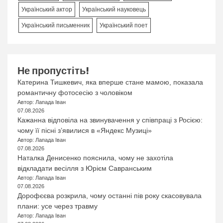
Український актор
Український науковець
Український письменник
Український поет
Не пропустіть!
Катерина Тишкевич, яка вперше стане мамою, показала
романтичну фотосесію з чоловіком
Автор: Лапада Іван
07.08.2026
Кажанна відповіла на звинувачення у співпраці з Росією:
чому її пісні з’явилися в «Яндекс Музиці»
Автор: Лапада Іван
07.08.2026
Наталка Денисенко пояснила, чому не захотіла
відкладати весілля з Юрієм Савранським
Автор: Лапада Іван
07.08.2026
Дорофєєва розкрила, чому останні пів року скасовувала
плани: усе через травму
Автор: Лапада Іван