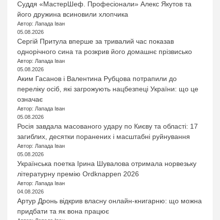
Суддя «МастерШеф. Професіонали» Алекс Якутов та
його дружина всиновили хлопчика
Автор: Лапада Іван
05.08.2026
Сергій Притула вперше за тривалий час показав
однорічного сина та розкрив його домашнє прізвисько
Автор: Лапада Іван
05.08.2026
Аким Гасанов і Валентина Рубцова потрапили до
переліку осіб, які загрожують нацбезпеці України: що це
означає
Автор: Лапада Іван
05.08.2026
Росія завдала масованого удару по Києву та області: 17
загиблих, десятки поранених і масштабні руйнування
Автор: Лапада Іван
05.08.2026
Українська поетка Ірина Шувалова отримала норвезьку
літературну премію Ordknappen 2026
Автор: Лапада Іван
04.08.2026
Артур Дронь відкрив власну онлайн-книгарню: що можна
придбати та як вона працює