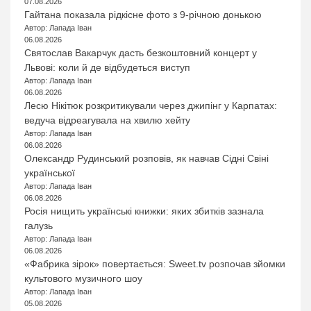
07.08.2026
Гайтана показала рідкісне фото з 9-річною донькою
Автор: Лапада Іван
06.08.2026
Святослав Вакарчук дасть безкоштовний концерт у
Львові: коли й де відбудеться виступ
Автор: Лапада Іван
06.08.2026
Лесю Нікітюк розкритикували через джипінг у Карпатах:
ведуча відреагувала на хвилю хейту
Автор: Лапада Іван
06.08.2026
Олександр Рудинський розповів, як навчав Сідні Свіні
української
Автор: Лапада Іван
06.08.2026
Росія нищить українські книжки: яких збитків зазнала
галузь
Автор: Лапада Іван
06.08.2026
«Фабрика зірок» повертається: Sweet.tv розпочав зйомки
культового музичного шоу
Автор: Лапада Іван
05.08.2026