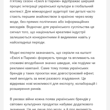
п’ятому сезоні «Емілі в Парижі» відображає ширший
процес інтеграції української культури в глобальний
контекст. Для міжнародної аудиторії такі деталі часто
стають першим знайомством із країною через мову
моди, без прямих політичних або інформаційних
меседжів. Водночас для українського суспільства це
сигнал того, що національні креативні індустрії
залишаються конкурентними й видимими навіть у
найскладніші періоди.
Модні експерти зазначають, що серіали на кшталт
«Емілі в Парижі» формують тренди та впливають на
споживчі вподобання значно швидше, ніж подіуми чи
рекламні кампанії. Саме тому поява українських
брендів у таких проєктах має довгостроковий ефект,
який виходить за межі разового згадування. Це
відкриває нові можливості для експорту, колаборацій і
розширення ринків.
В умовах війни кожна поява українських брендів у
світових культурних продуктах набуває додаткового
значення. Це не лише про моду, а й про видимість