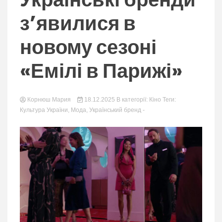
nation.
з’явилися в
новому сезоні
«Емілі в Парижі»
Корнюш Мария
18.12.2025
В категорії:
Кіно
Теги:
Культура України
,
Мода
,
Український бренд
-