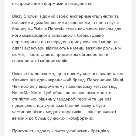
експресивними формами й емоційністю.
Blazy Shower відомий своєю експериментальністю та
сміливими дизайнерськими рішеннями, а поява сукні
бренду в «Емілі в Парижі» стала важливим кроком для
його міжнародної впізнаваності. Серіал давно
перетворився на своєрідну вітрину сучасної моди, де
одяг і аксесуари відіграють не менш важливу роль, ніж
сюжет, і часто стають предметом обговорення в
соцмережах і модних медіа.
Пізніше стало відомо, що в новому сезоні серіалу також
з’явився ще один український бренд. Персонажка Мінді
Чен постає у вкороченому лавандовому кетсьюті від
BetterMe Store. Цей образ доповнює різноманіття
стилістичних рішень у гардеробі героїні та ще раз
підкреслює, що українські бренди можуть бути
частиною різних модних наративів — від сценічних і
вечірніх до більш сучасних і комфортних.
Присутність одразу кількох українських брендів у