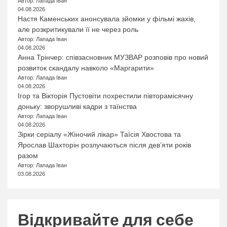
Автор: Лапада Іван
04.08.2026
Настя Каменських анонсувала зйомки у фільмі жахів,
але розкритикували її не через роль
Автор: Лапада Іван
04.08.2026
Анна Трінчер: співзасновник МУЗВАР розповів про новий
розвиток скандалу навколо «Маргарити»
Автор: Лапада Іван
04.08.2026
Ігор та Вікторія Пустовіти похрестили півторамісячну
доньку: зворушливі кадри з таїнства
Автор: Лапада Іван
04.08.2026
Зірки серіалу «Жіночий лікар» Таїсія Хвостова та
Ярослав Шахторін розлучаються після дев’яти років
разом
Автор: Лапада Іван
03.08.2026
Відкривайте для себе