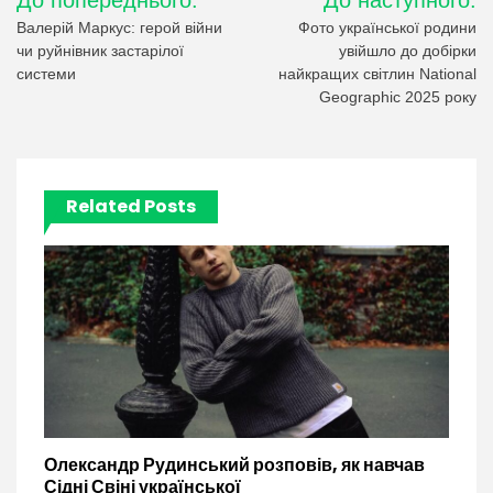
До попереднього:
До наступного:
записів
Валерій Маркус: герой війни
Фото української родини
чи руйнівник застарілої
увійшло до добірки
системи
найкращих світлин National
Geographic 2025 року
Related Posts
Олександр Рудинський розповів, як навчав
Сідні Свіні української