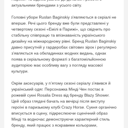
актуальними брендами з усього світу.
Головні убори Ruslan Baginskiy з’являються в серіалі не
вперше. Речі цього бренду вже були представлені у
четвертому сезоні «Емілі в Парижі», що свідчить про
стабільну співпрацю та впізнаваність українського
дизайну на міжнародному рівні. Бренд Ruslan Baginskiy
давно присутній у гардеробах світових зірок і регулярно
з’являється на обкладинках модних видань, однак
поява в серіальному форматі з багатомільйонною
аудиторією має особливу вагу з погляду масової
культури.
Окрім аксесуарів, у п’ятому сезоні серіалу з’явився й
український одяг. Персонажка Мінді Чен постає в
рожевій сукні Rosalia Dress від бренду Blazy Shower.
Цей образ глядачі бачать на вечірці після виступу
героїні в паризькому клубі Crazy Horse. Сукня органічно
вписується в сцену, підкреслюючи сценічний образ
Мінді та водночас демонструючи характерний стиль
бренду, який працює з яскравими кольорами,