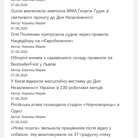
07.08.2026
Gunia виключила чемпіона ММА Ґеоргія Ґудзя зі
святкового проєкту до Дня Незалежності
Автор: Корнюш Мария
07.08.2026
Оля Полякова пригрозила судом через правила
Нацвідбору на «Євробачення»
Автор: Корнюш Мария
07.08.2026
Обгорілі книжки з харківського складу привезли на
BestsellerFest у Львові
Автор: Корнюш Мария
07.08.2026
У Києві відкрили масштабну виставку до Дня
Незалежності України зі 130 роботами митців
Автор: Корнюш Мария
07.08.2026
Російська атака пошкодила стадіон «Чорноморець» в
Одесі
Автор: Корнюш Мария
07.08.2026
«Нова пошта» звільнила працівників після відео з
собакою, яку виштовхували на 37-градусну спеку