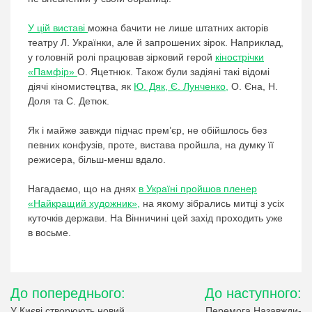
У цій виставі
можна бачити не лише штатних акторів
театру Л. Українки, але й запрошених зірок. Наприклад,
у головній ролі працював зірковий герой
кінострічки
«Памфір»
О. Яцетнюк. Також були задіяні такі відомі
діячі кіномистецтва, як
Ю. Дяк, Є. Лунченко,
О. Єна, Н.
Доля та С. Детюк.
Як і майже завжди підчас прем’єр, не обійшлось без
певних конфузів, проте, вистава пройшла, на думку її
режисера, більш-менш вдало.
Нагадаємо, що на днях
в Україні пройшов пленер
«Найкращий художник»,
на якому зібрались митці з усіх
куточків держави. На Вінничині цей захід проходить уже
в восьме.
Навігація
До попереднього:
До наступного:
У Києві створюють новий
Перемога Назавжди-