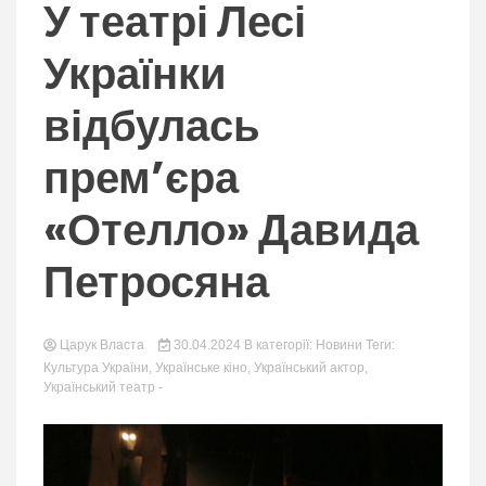
nation.
У театрі Лесі
Українки
відбулась
прем’єра
«Отелло» Давида
Петросяна
Царук Власта
30.04.2024
В категорії:
Новини
Теги:
Культура України
,
Українське кіно
,
Український актор
,
Український театр
-