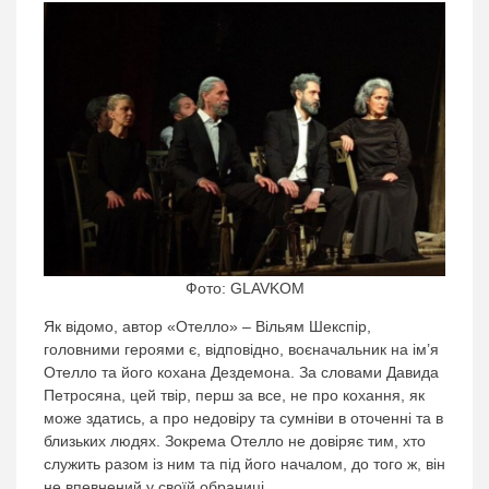
Фото: GLAVKOM
Як відомо, автор «Отелло» – Вільям Шекспір,
головними героями є, відповідно, воєначальник на ім’я
Отелло та його кохана Дездемона. За словами Давида
Петросяна, цей твір, перш за все, не про кохання, як
може здатись, а про недовіру та сумніви в оточенні та в
близьких людях. Зокрема Отелло не довіряє тим, хто
служить разом із ним та під його началом, до того ж, він
не впевнений у своїй обраниці.