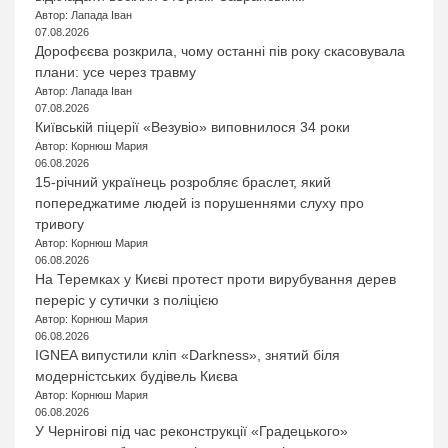
Автор: Лапада Іван
07.08.2026
Дорофєєва розкрила, чому останні пів року скасовувала
плани: усе через травму
Автор: Лапада Іван
07.08.2026
Київській піцерії «Везувіо» виповнилося 34 роки
Автор: Корнюш Мария
06.08.2026
15-річний українець розробляє браслет, який
попереджатиме людей із порушеннями слуху про
тривогу
Автор: Корнюш Мария
06.08.2026
На Теремках у Києві протест проти вирубування дерев
переріс у сутички з поліцією
Автор: Корнюш Мария
06.08.2026
IGNEA випустили кліп «Darkness», знятий біля
модерністських будівель Києва
Автор: Корнюш Мария
06.08.2026
У Чернігові під час реконструкції «Градецького»