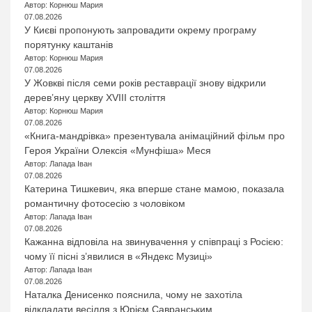
Автор: Корнюш Мария
07.08.2026
У Києві пропонують запровадити окрему програму
порятунку каштанів
Автор: Корнюш Мария
07.08.2026
У Жовкві після семи років реставрації знову відкрили
дерев’яну церкву XVIII століття
Автор: Корнюш Мария
07.08.2026
«Книга-мандрівка» презентувала анімаційний фільм про
Героя України Олексія «Мунфіша» Меся
Автор: Лапада Іван
07.08.2026
Катерина Тишкевич, яка вперше стане мамою, показала
романтичну фотосесію з чоловіком
Автор: Лапада Іван
07.08.2026
Кажанна відповіла на звинувачення у співпраці з Росією:
чому її пісні з’явилися в «Яндекс Музиці»
Автор: Лапада Іван
07.08.2026
Наталка Денисенко пояснила, чому не захотіла
відкладати весілля з Юрієм Савранським