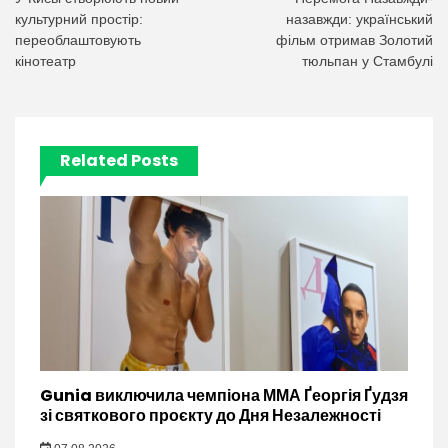
записів
культурний простір:
назавжди: український
переоблаштовують
фільм отримав Золотий
кінотеатр
тюльпан у Стамбулі
Related Posts
Gunia виключила чемпіона ММА Ґеоргія Ґудзя
зі святкового проєкту до Дня Незалежності