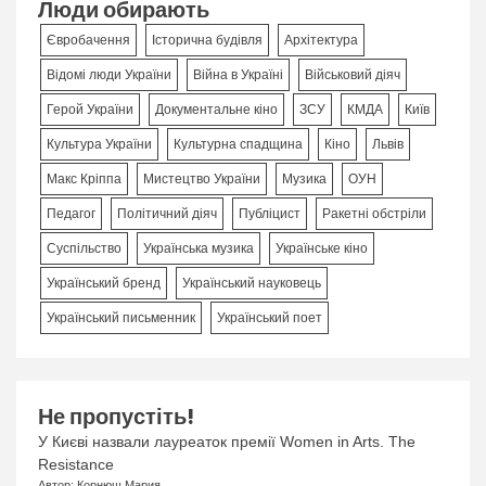
Люди обирають
Євробачення
Історична будівля
Архітектура
Відомі люди України
Війна в Україні
Військовий діяч
Герой України
Документальне кіно
ЗСУ
КМДА
Київ
Культура України
Культурна спадщина
Кіно
Львів
Макс Кріппа
Мистецтво України
Музика
ОУН
Педагог
Політичний діяч
Публіцист
Ракетні обстріли
Суспільство
Українська музика
Українське кіно
Український бренд
Український науковець
Український письменник
Український поет
Не пропустіть!
У Києві назвали лауреаток премії Women in Arts. The
Resistance
Автор: Корнюш Мария