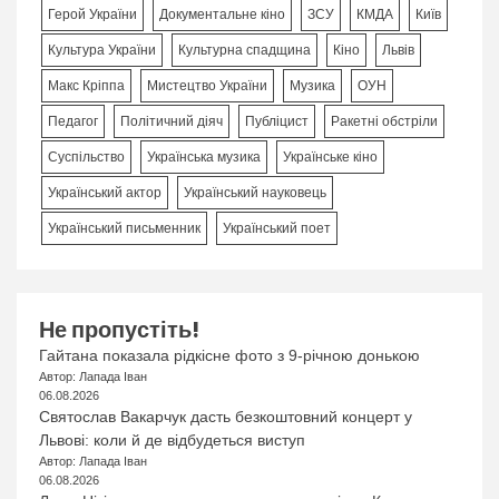
Герой України
Документальне кіно
ЗСУ
КМДА
Київ
Культура України
Культурна спадщина
Кіно
Львів
Макс Кріппа
Мистецтво України
Музика
ОУН
Педагог
Політичний діяч
Публіцист
Ракетні обстріли
Суспільство
Українська музика
Українське кіно
Український актор
Український науковець
Український письменник
Український поет
Не пропустіть!
Гайтана показала рідкісне фото з 9-річною донькою
Автор: Лапада Іван
06.08.2026
Святослав Вакарчук дасть безкоштовний концерт у
Львові: коли й де відбудеться виступ
Автор: Лапада Іван
06.08.2026