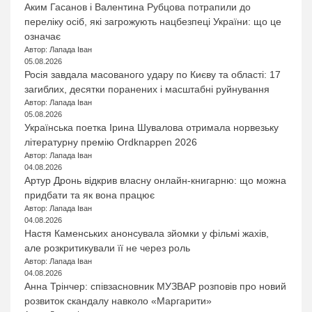
Аким Гасанов і Валентина Рубцова потрапили до
переліку осіб, які загрожують нацбезпеці України: що це
означає
Автор: Лапада Іван
05.08.2026
Росія завдала масованого удару по Києву та області: 17
загиблих, десятки поранених і масштабні руйнування
Автор: Лапада Іван
05.08.2026
Українська поетка Ірина Шувалова отримала норвезьку
літературну премію Ordknappen 2026
Автор: Лапада Іван
04.08.2026
Артур Дронь відкрив власну онлайн-книгарню: що можна
придбати та як вона працює
Автор: Лапада Іван
04.08.2026
Настя Каменських анонсувала зйомки у фільмі жахів,
але розкритикували її не через роль
Автор: Лапада Іван
04.08.2026
Анна Трінчер: співзасновник МУЗВАР розповів про новий
розвиток скандалу навколо «Маргарити»