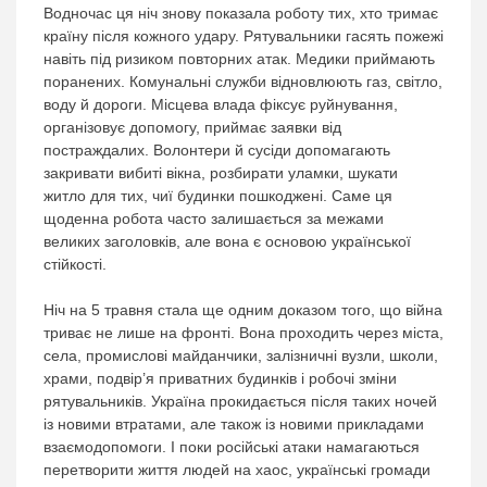
Водночас ця ніч знову показала роботу тих, хто тримає
країну після кожного удару. Рятувальники гасять пожежі
навіть під ризиком повторних атак. Медики приймають
поранених. Комунальні служби відновлюють газ, світло,
воду й дороги. Місцева влада фіксує руйнування,
організовує допомогу, приймає заявки від
постраждалих. Волонтери й сусіди допомагають
закривати вибиті вікна, розбирати уламки, шукати
житло для тих, чиї будинки пошкоджені. Саме ця
щоденна робота часто залишається за межами
великих заголовків, але вона є основою української
стійкості.
Ніч на 5 травня стала ще одним доказом того, що війна
триває не лише на фронті. Вона проходить через міста,
села, промислові майданчики, залізничні вузли, школи,
храми, подвір’я приватних будинків і робочі зміни
рятувальників. Україна прокидається після таких ночей
із новими втратами, але також із новими прикладами
взаємодопомоги. І поки російські атаки намагаються
перетворити життя людей на хаос, українські громади