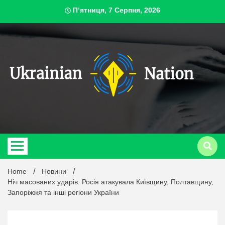
Skip
П’ятниця, 7 Серпня, 2026
to
content
ukrai
Home
Новини
Ніч масованих ударів: Росія атакувала Київщину, Полтавщину,
Запоріжжя та інші регіони України