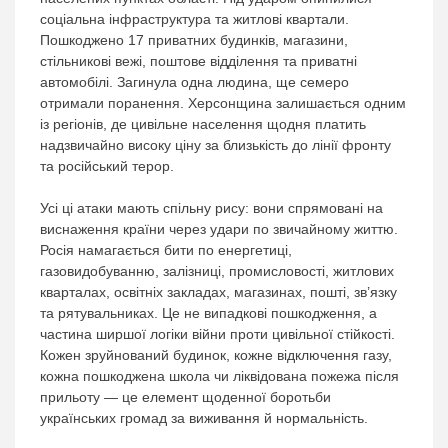
соціальна інфраструктура та житлові квартали.
Пошкоджено 17 приватних будинків, магазини,
стільникові вежі, поштове відділення та приватні
автомобілі. Загинула одна людина, ще семеро
отримали поранення. Херсонщина залишається одним
із регіонів, де цивільне населення щодня платить
надзвичайно високу ціну за близькість до лінії фронту
та російський терор.
Усі ці атаки мають спільну рису: вони спрямовані на
виснаження країни через удари по звичайному життю.
Росія намагається бити по енергетиці,
газовидобуванню, залізниці, промисловості, житлових
кварталах, освітніх закладах, магазинах, пошті, зв’язку
та рятувальниках. Це не випадкові пошкодження, а
частина ширшої логіки війни проти цивільної стійкості.
Кожен зруйнований будинок, кожне відключення газу,
кожна пошкоджена школа чи ліквідована пожежа після
прильоту — це елемент щоденної боротьби
українських громад за виживання й нормальність.