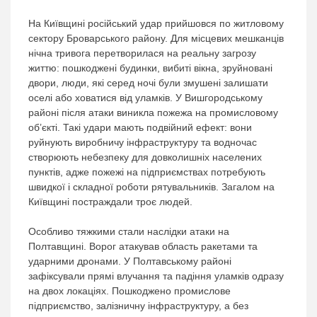
На Київщині російський удар прийшовся по житловому
сектору Броварського району. Для місцевих мешканців
нічна тривога перетворилася на реальну загрозу
життю: пошкоджені будинки, вибиті вікна, зруйновані
двори, люди, які серед ночі були змушені залишати
оселі або ховатися від уламків. У Вишгородському
районі після атаки виникла пожежа на промисловому
об’єкті. Такі удари мають подвійний ефект: вони
руйнують виробничу інфраструктуру та водночас
створюють небезпеку для довколишніх населених
пунктів, адже пожежі на підприємствах потребують
швидкої і складної роботи рятувальників. Загалом на
Київщині постраждали троє людей.
Особливо тяжкими стали наслідки атаки на
Полтавщині. Ворог атакував область ракетами та
ударними дронами. У Полтавському районі
зафіксували прямі влучання та падіння уламків одразу
на двох локаціях. Пошкоджено промислове
підприємство, залізничну інфраструктуру, а без