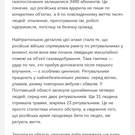
газопостачання залишилися 3480 абонентів. Це
означає, що російська атака вдарила не лише по
конкретних об’єктах, а й по повсякденному життю тисяч
людей: опаленню, приготуванню їжі, роботі
підприємств, логістиці та безпеці громад.
Найтрагічнішою деталлю цієї атаки стало те, що
російські війська спрямували ракету по рятувальниках у
момент, коли вони вже почали ліквідацію масштабної
пожежі на об’єкті газовидобування. Така тактика —
удар по тих, хто прибув допомагати після першого
влучання, — є особливо цинічною. Рятувальники
працюють у найнебезпечніших умовах: серед вогню,
уламків, ризику повторних вибухів і обвалів. У
Полтавській області загинули щонайменше четверо
людей, серед них двоє рятувальників. Ще 31 людина
отримала травми, зокрема 23 рятувальники. Це не
просто статистика нічного обстрілу, а свідчення того,
що російська армія продовжує бити по людях, які
рятують життя.
Запорізька область упродовж доби пережила ще один