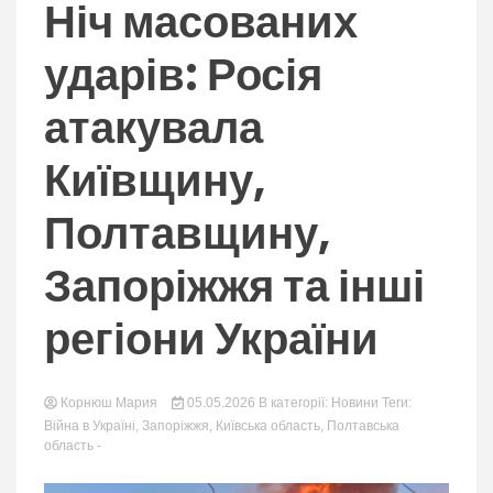
nation.
Ніч масованих
ударів: Росія
атакувала
Київщину,
Полтавщину,
Запоріжжя та інші
регіони України
Корнюш Мария
05.05.2026
В категорії:
Новини
Теги:
Війна в Україні
,
Запоріжжя
,
Київська область
,
Полтавська
область
-