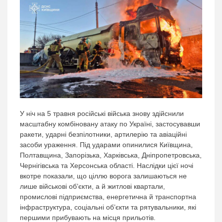
У ніч на 5 травня російські війська знову здійснили
масштабну комбіновану атаку по Україні, застосувавши
ракети, ударні безпілотники, артилерію та авіаційні
засоби ураження. Під ударами опинилися Київщина,
Полтавщина, Запорізька, Харківська, Дніпропетровська,
Чернігівська та Херсонська області. Наслідки цієї ночі
вкотре показали, що ціллю ворога залишаються не
лише військові об’єкти, а й житлові квартали,
промислові підприємства, енергетична й транспортна
інфраструктура, соціальні об’єкти та рятувальники, які
першими прибувають на місця прильотів.