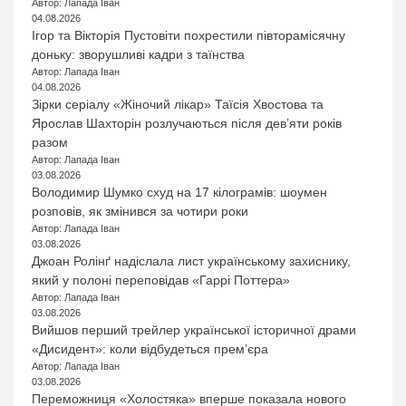
Автор: Лапада Іван
04.08.2026
Ігор та Вікторія Пустовіти похрестили півторамісячну
доньку: зворушливі кадри з таїнства
Автор: Лапада Іван
04.08.2026
Зірки серіалу «Жіночий лікар» Таїсія Хвостова та
Ярослав Шахторін розлучаються після дев’яти років
разом
Автор: Лапада Іван
03.08.2026
Володимир Шумко схуд на 17 кілограмів: шоумен
розповів, як змінився за чотири роки
Автор: Лапада Іван
03.08.2026
Джоан Ролінґ надіслала лист українському захиснику,
який у полоні переповідав «Гаррі Поттера»
Автор: Лапада Іван
03.08.2026
Вийшов перший трейлер української історичної драми
«Дисидент»: коли відбудеться прем’єра
Автор: Лапада Іван
03.08.2026
Переможниця «Холостяка» вперше показала нового