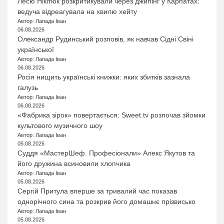
Лесю Нікітюк розкритикували через джипінг у Карпатах:
ведуча відреагувала на хвилю хейту
Автор: Лапада Іван
06.08.2026
Олександр Рудинський розповів, як навчав Сідні Свіні
української
Автор: Лапада Іван
06.08.2026
Росія нищить українські книжки: яких збитків зазнала
галузь
Автор: Лапада Іван
06.08.2026
«Фабрика зірок» повертається: Sweet.tv розпочав зйомки
культового музичного шоу
Автор: Лапада Іван
05.08.2026
Суддя «МастерШеф. Професіонали» Алекс Якутов та
його дружина всиновили хлопчика
Автор: Лапада Іван
05.08.2026
Сергій Притула вперше за тривалий час показав
однорічного сина та розкрив його домашнє прізвисько
Автор: Лапада Іван
05.08.2026