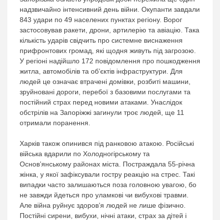
надзвичайно інтенсивний день війни. Окупанти завдали
843 удари по 49 населених пунктах регіону. Ворог
застосовував ракети, дрони, артилерію та авіацію. Така
кількість ударів свідчить про системне виснаження
прифронтових громад, які щодня живуть під загрозою.
У регіоні надійшло 172 повідомлення про пошкодження
житла, автомобілів та об’єктів інфраструктури. Для
людей це означає втрачені домівки, розбиті машини,
зруйновані дороги, перебої з базовими послугами та
постійний страх перед новими атаками. Унаслідок
обстрілів на Запоріжжі загинули троє людей, ще 11
отримали поранення.
Харків також опинився під ранковою атакою. Російські
війська вдарили по Холодногірському та
Основ’янському районах міста. Постраждала 55-річна
жінка, у якої зафіксували гостру реакцію на стрес. Такі
випадки часто залишаються поза головною увагою, бо
не завжди йдеться про уламкові чи вибухові травми.
Але війна руйнує здоров’я людей не лише фізично.
Постійні сирени, вибухи, нічні атаки, страх за дітей і