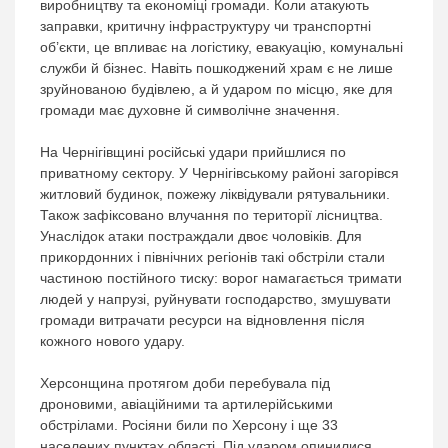
виробництву та економіці громади. Коли атакують
заправки, критичну інфраструктуру чи транспортні
об’єкти, це впливає на логістику, евакуацію, комунальні
служби й бізнес. Навіть пошкоджений храм є не лише
зруйнованою будівлею, а й ударом по місцю, яке для
громади має духовне й символічне значення.
На Чернігівщині російські удари прийшлися по
приватному сектору. У Чернігівському районі загорівся
житловий будинок, пожежу ліквідували рятувальники.
Також зафіксовано влучання по території лісництва.
Унаслідок атаки постраждали двоє чоловіків. Для
прикордонних і північних регіонів такі обстріли стали
частиною постійного тиску: ворог намагається тримати
людей у напрузі, руйнувати господарство, змушувати
громади витрачати ресурси на відновлення після
кожного нового удару.
Херсонщина протягом доби перебувала під
дроновими, авіаційними та артилерійськими
обстрілами. Росіяни били по Херсону і ще 33
населених пунктах області. Під ударом опинилися