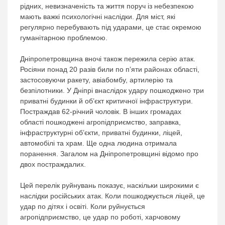
рідних, невизначеність та життя поруч із небезпекою
мають важкі психологічні наслідки. Для міст, які
регулярно перебувають під ударами, це стає окремою
гуманітарною проблемою.
Дніпропетровщина вночі також пережила серію атак.
Росіяни понад 20 разів били по п’яти районах області,
застосовуючи ракету, авіабомбу, артилерію та
безпілотники. У Дніпрі внаслідок удару пошкоджено три
приватні будинки й об’єкт критичної інфраструктури.
Постраждав 62-річний чоловік. В інших громадах
області пошкоджені агропідприємство, заправка,
інфраструктурні об’єкти, приватні будинки, ліцей,
автомобілі та храм. Ще одна людина отримала
поранення. Загалом на Дніпропетровщині відомо про
двох постраждалих.
Цей перелік руйнувань показує, наскільки широкими є
наслідки російських атак. Коли пошкоджується ліцей, це
удар по дітях і освіті. Коли руйнується
агропідприємство, це удар по роботі, харчовому