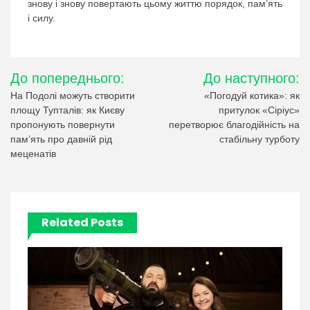
знову і знову повертають цьому життю порядок, пам’ять
і силу.
Навігація
До попереднього:
До наступного:
записів
На Подолі можуть створити
«Погодуй котика»: як
площу Тупталів: як Києву
притулок «Сіріус»
пропонують повернути
перетворює благодійність на
пам’ять про давній рід
стабільну турботу
меценатів
Related Posts