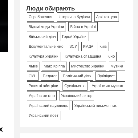
Люди обирають
Євробачення
Історична будівля
Архітектура
Відомі люди України
Війна в Україні
Військовий діяч
Герой України
Документальне кіно
ЗСУ
КМДА
Київ
Культура України
Культурна спадщина
Кіно
Львів
Макс Кріппа
Мистецтво України
Музика
ОУН
Педагог
Політичний діяч
Публіцист
Ракетні обстріли
Суспільство
Українська музика
Українське кіно
Український актор
Український науковець
Український письменник
Український поет
х