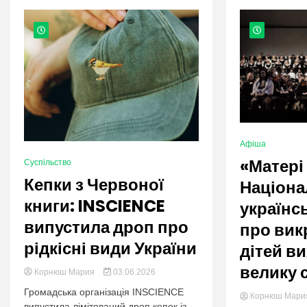
nation.
Афіша
«Матері
Суспільство
Кепки з Червоної
Націона
книги: INSCIENCE
українсь
випустила дроп про
про вик
рідкісні види України
дітей в
велику 
Корнюш Мария
03.06.2026
Громадська організація INSCIENCE
Корнюш Мар
випустила лімітований дроп кепок із