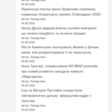
Автор: Лапада Іван
05.08.2026
Українська поетка Ірина Шувалова отримала
норвезьку літературну премію Ordknappen 2026
Автор: Лапада Іван
04.08.2026
Артур Дронь відкрив власну онлайн-книгарню:
що можна придбати та як вона працює
Автор: Лапада Іван
04.08.2026
Настя Каменських анонсувала зйомки у фільмі
жахів, але розкритикували її не через роль
Автор: Лапада Іван
04.08.2026
Анна Трінчер: співзасновник МУЗВАР розповів
про новий розвиток скандалу навколо
«Маргарити»
Автор: Лапада Іван
04.08.2026
Ігор та Вікторія Пустовіти похрестили
півторамісячну доньку: зворушливі кадри з
таїнства
Автор: Лапада Іван
04.08.2026