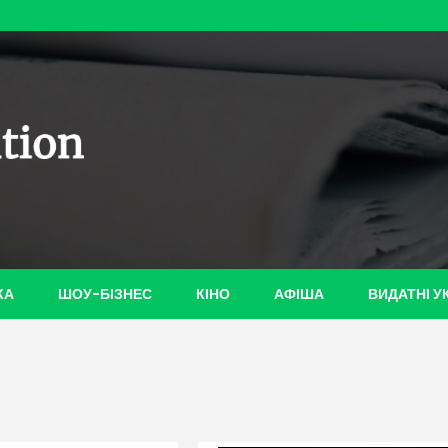
ian-
КА
ШОУ-БІЗНЕС
КІНО
АФІША
ВИДАТНІ У