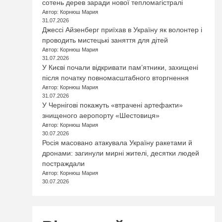
сотень дерев заради нової тепломагістралі
Автор: Корнюш Мария
31.07.2026
Джессі Айзенберг приїхав в Україну як волонтер і
проводить мистецькі заняття для дітей
Автор: Корнюш Мария
31.07.2026
У Києві почали відкривати пам’ятники, захищені
після початку повномасштабного вторгнення
Автор: Корнюш Мария
31.07.2026
У Чернігові покажуть «втрачені артефакти»
знищеного аеропорту «Шестовиця»
Автор: Корнюш Мария
30.07.2026
Росія масовано атакувала Україну ракетами й
дронами: загинули мирні жителі, десятки людей
постраждали
Автор: Корнюш Мария
30.07.2026