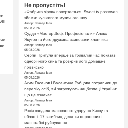
Не пропустіть!
и
«Фабрика зірок» повертається: Sweet.tv розпочав
ли
зйомки культового музичного шоу
III
Автор: Лапада Іван
05.08.2026
Суддя «МастерШеф. Професіонали» Алекс
Якутов та його дружина всиновили хлопчика
ких
Автор: Лапада Іван
іше
05.08.2026
Сергій Притула вперше за тривалий час показав
однорічного сина та розкрив його домашнє
прізвисько
Автор: Лапада Іван
05.08.2026
Аким Гасанов і Валентина Рубцова потрапили до
переліку осіб, які загрожують нацбезпеці України:
що це означає
Автор: Лапада Іван
05.08.2026
Росія завдала масованого удару по Києву та
області: 17 загиблих, десятки поранених і
масштабні руйнування