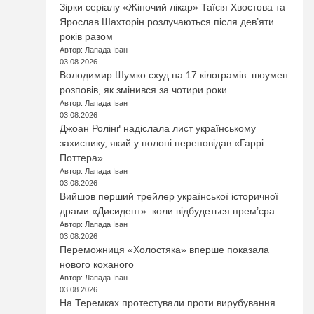
Зірки серіалу «Жіночий лікар» Таїсія Хвостова та
Ярослав Шахторін розлучаються після дев’яти
років разом
Автор: Лапада Іван
03.08.2026
Володимир Шумко схуд на 17 кілограмів: шоумен
розповів, як змінився за чотири роки
Автор: Лапада Іван
03.08.2026
Джоан Ролінґ надіслала лист українському
захиснику, який у полоні переповідав «Гаррі
Поттера»
Автор: Лапада Іван
03.08.2026
Вийшов перший трейлер української історичної
драми «Дисидент»: коли відбудеться прем’єра
Автор: Лапада Іван
03.08.2026
Переможниця «Холостяка» вперше показала
нового коханого
Автор: Лапада Іван
03.08.2026
На Теремках протестували проти вирубування