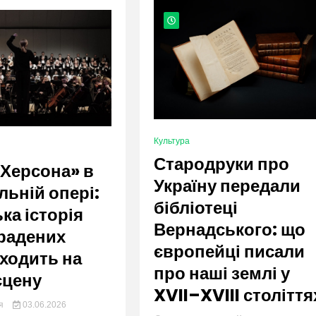
org.ua
Культура
Стародруки про
 Херсона» в
Україну передали
льній опері:
бібліотеці
ка історія
Вернадського: що
радених
європейці писали
иходить на
про наші землі у
сцену
XVII–XVIII століття
ия
03.06.2026