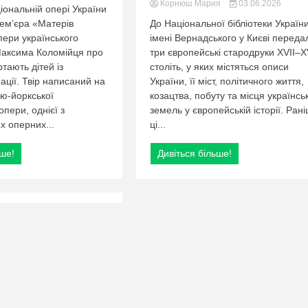
Корнюш Мария
03.06.2026
іональній опері України
рем’єра «Матерів
До Національної бібліотеки Україн
ери українського
імені Вернадського у Києві переда
Максима Коломійця про
три європейські стародруки XVII–XV
ртають дітей із
століть, у яких містяться описи
пації. Твір написаний на
України, її міст, політичного життя,
ю-йоркської
козацтва, побуту та місця українсь
пери, однієї з
земель у європейській історії. Ран
х оперних...
ці...
ьше!
Дивіться більше!