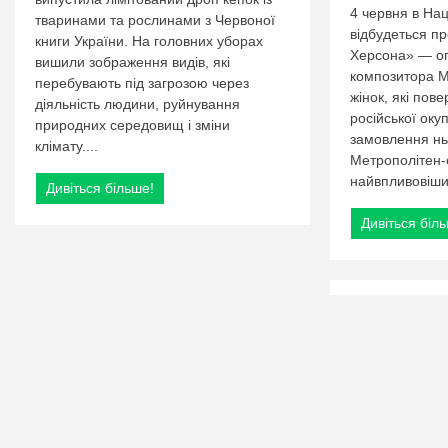
4 червня в Нац
тваринами та рослинами з Червоної
відбудеться п
книги України. На головних уборах
Херсона» — оп
вишили зображення видів, які
композитора 
перебувають під загрозою через
жінок, які пове
діяльність людини, руйнування
російської оку
природних середовищ і зміни
замовлення нь
клімату....
Метрополітен-о
найвпливовіши
Дивіться більше!
Дивіться біл