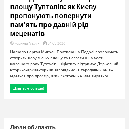
площу Тупталів: як Києву
пропонують повернути
пам’ять про давній рід
меценатів
Корнюш Мария
04.05.2026
Навколо церкви Миколи Притиска на Подолі пропонують
створити нову міську площу та назвати її на честь
київського роду Тупталів. Ініціативу підтримує Державний
історико-архітектурний заповідник «Стародавній Київ».
Йдеться про простір, який сьогодні не має виразної...
Дивіться більше!
Люди обирають