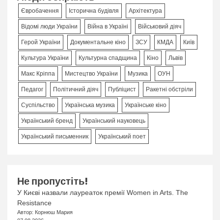
Євробачення
Історична будівля
Архітектура
Відомі люди України
Війна в Україні
Військовий діяч
Герой України
Документальне кіно
ЗСУ
КМДА
Київ
Культура України
Культурна спадщина
Кіно
Львів
Макс Кріппа
Мистецтво України
Музика
ОУН
Педагог
Політичний діяч
Публіцист
Ракетні обстріли
Суспільство
Українська музика
Українське кіно
Український бренд
Український науковець
Український письменник
Український поет
Не пропустіть!
У Києві назвали лауреаток премії Women in Arts. The
Resistance
Автор: Корнюш Мария