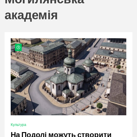
nation.
академія
Культура
На Подолі можуть створити