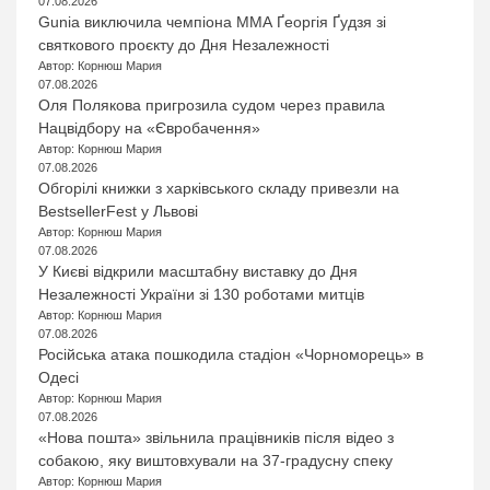
07.08.2026
Gunia виключила чемпіона ММА Ґеоргія Ґудзя зі
святкового проєкту до Дня Незалежності
Автор: Корнюш Мария
07.08.2026
Оля Полякова пригрозила судом через правила
Нацвідбору на «Євробачення»
Автор: Корнюш Мария
07.08.2026
Обгорілі книжки з харківського складу привезли на
BestsellerFest у Львові
Автор: Корнюш Мария
07.08.2026
У Києві відкрили масштабну виставку до Дня
Незалежності України зі 130 роботами митців
Автор: Корнюш Мария
07.08.2026
Російська атака пошкодила стадіон «Чорноморець» в
Одесі
Автор: Корнюш Мария
07.08.2026
«Нова пошта» звільнила працівників після відео з
собакою, яку виштовхували на 37-градусну спеку
Автор: Корнюш Мария