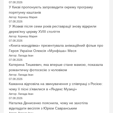
07.08.2026
У Києві пропонують запровадити окрему програму
порятунку каштанів
Автор: Корнюш Мария
07.08.2026
У Жовкві після семи років реставрації знову відкрили
дерев’яну церкву XVIII століття
Автор: Корнюш Мария
07.08.2026
«Книга-мандрівка» презентувала анімаційний фільм про
Героя України Олексія «Мунфіша» Меся
Автор: Лапада Іван
07.08.2026
Катерина Тишкевич, яка вперше стане мамою, показала
романтичну фотосесію з чоловіком
Автор: Лапада Іван
07.08.2026
Кажанна відповіла на звинувачення у співпраці з Росією:
чому її пісні з’явилися в «Яндекс Музиці»
Автор: Лапада Іван
07.08.2026
Наталка Денисенко пояснила, чому не захотіла
відкладати весілля з Юрієм Савранським
Автор: Лапада Іван