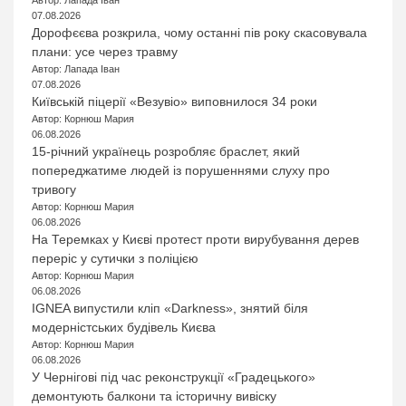
07.08.2026
Дорофєєва розкрила, чому останні пів року скасовувала
плани: усе через травму
Автор: Лапада Іван
07.08.2026
Київській піцерії «Везувіо» виповнилося 34 роки
Автор: Корнюш Мария
06.08.2026
15-річний українець розробляє браслет, який
попереджатиме людей із порушеннями слуху про
тривогу
Автор: Корнюш Мария
06.08.2026
На Теремках у Києві протест проти вирубування дерев
переріс у сутички з поліцією
Автор: Корнюш Мария
06.08.2026
IGNEA випустили кліп «Darkness», знятий біля
модерністських будівель Києва
Автор: Корнюш Мария
06.08.2026
У Чернігові під час реконструкції «Градецького»
демонтують балкони та історичну вивіску