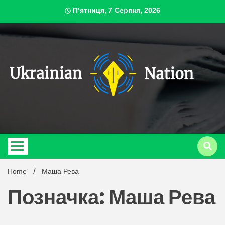
Skip
П’ятниця, 7 Серпня, 2026
to
content
ukrai
Home
Маша Рева
Позначка: Маша Рева