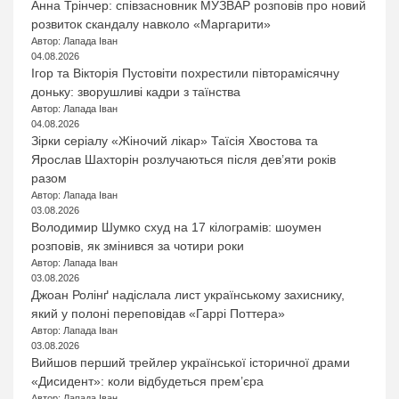
Анна Трінчер: співзасновник МУЗВАР розповів про новий
розвиток скандалу навколо «Маргарити»
Автор: Лапада Іван
04.08.2026
Ігор та Вікторія Пустовіти похрестили півторамісячну
доньку: зворушливі кадри з таїнства
Автор: Лапада Іван
04.08.2026
Зірки серіалу «Жіночий лікар» Таїсія Хвостова та
Ярослав Шахторін розлучаються після дев’яти років
разом
Автор: Лапада Іван
03.08.2026
Володимир Шумко схуд на 17 кілограмів: шоумен
розповів, як змінився за чотири роки
Автор: Лапада Іван
03.08.2026
Джоан Ролінґ надіслала лист українському захиснику,
який у полоні переповідав «Гаррі Поттера»
Автор: Лапада Іван
03.08.2026
Вийшов перший трейлер української історичної драми
«Дисидент»: коли відбудеться прем’єра
Автор: Лапада Іван