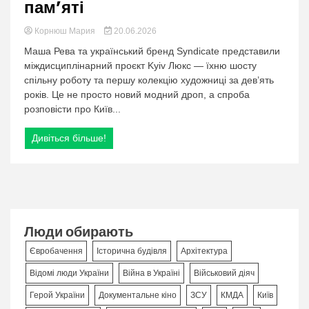
пам’яті
Корнюш Мария
20.06.2026
Маша Рева та український бренд Syndicate представили
міждисциплінарний проєкт Kyiv Люкс — їхню шосту
спільну роботу та першу колекцію художниці за дев’ять
років. Це не просто новий модний дроп, а спроба
розповісти про Київ...
Дивіться більше!
Люди обирають
Євробачення
Історична будівля
Архітектура
Відомі люди України
Війна в Україні
Військовий діяч
Герой України
Документальне кіно
ЗСУ
КМДА
Київ