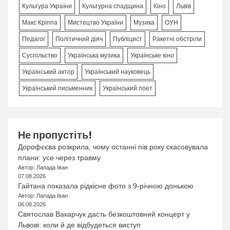
Культура України
Культурна спадщина
Кіно
Львів
Макс Кріппа
Мистецтво України
Музика
ОУН
Педагог
Політичний діяч
Публіцист
Ракетні обстріли
Суспільство
Українська музика
Українське кіно
Український актор
Український науковець
Український письменник
Український поет
Не пропустіть!
Дорофєєва розкрила, чому останні пів року скасовувала
плани: усе через травму
Автор: Лапада Іван
07.08.2026
Гайтана показала рідкісне фото з 9-річною донькою
Автор: Лапада Іван
06.08.2026
Святослав Вакарчук дасть безкоштовний концерт у
Львові: коли й де відбудеться виступ