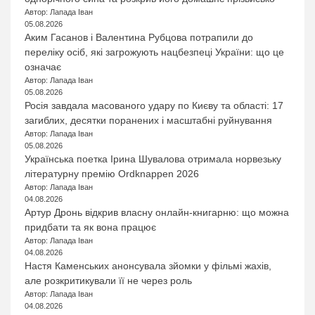
Автор: Лапада Іван
05.08.2026
Аким Гасанов і Валентина Рубцова потрапили до
переліку осіб, які загрожують нацбезпеці України: що це
означає
Автор: Лапада Іван
05.08.2026
Росія завдала масованого удару по Києву та області: 17
загиблих, десятки поранених і масштабні руйнування
Автор: Лапада Іван
05.08.2026
Українська поетка Ірина Шувалова отримала норвезьку
літературну премію Ordknappen 2026
Автор: Лапада Іван
04.08.2026
Артур Дронь відкрив власну онлайн-книгарню: що можна
придбати та як вона працює
Автор: Лапада Іван
04.08.2026
Настя Каменських анонсувала зйомки у фільмі жахів,
але розкритикували її не через роль
Автор: Лапада Іван
04.08.2026