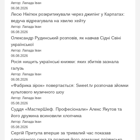
Автор: Лапада Іван
06.08.2026
Лесю Нікітюк розкритикували через джипінг у Карпатах:
ведуча відреагувала на хвилю хейту
Автор: Лапада Іван
06.08.2026
Олександр Рудинський розповів, як навчав Сідні Свіні
української
Автор: Лапада Іван
06.08.2026
Росія нищить українські книжки: яких збитків зазнала
галузь
Автор: Лапада Іван
06.08.2026
«Фабрика зірок» повертається: Sweet.tv розпочав зйомки
культового музичного шоу
Автор: Лапада Іван
05.08.2026
Суддя «МастерШеф. Професіонали» Алекс Якутов та
його дружина всиновили хлопчика
Автор: Лапада Іван
05.08.2026
Сергій Притула вперше за тривалий час показав
однорічного сина та розкрив його домашнє прізвисько