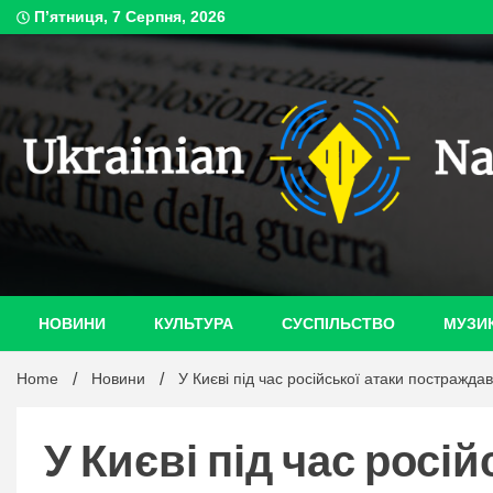
Skip
П’ятниця, 7 Серпня, 2026
to
content
ukrain
НОВИНИ
КУЛЬТУРА
СУСПІЛЬСТВО
МУЗИ
Home
Новини
У Києві під час російської атаки постражд
У Києві під час росі