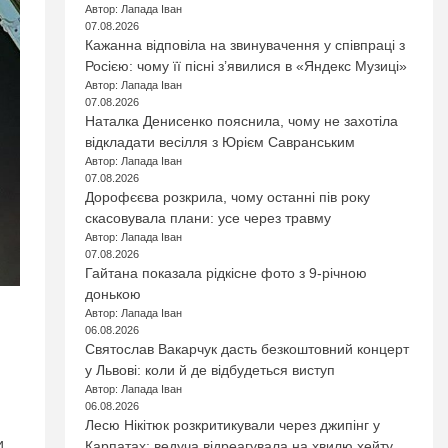
Автор: Лапада Іван
07.08.2026
Кажанна відповіла на звинувачення у співпраці з
Росією: чому її пісні з’явилися в «Яндекс Музиці»
Автор: Лапада Іван
07.08.2026
Наталка Денисенко пояснила, чому не захотіла
відкладати весілля з Юрієм Савранським
Автор: Лапада Іван
07.08.2026
Дорофєєва розкрила, чому останні пів року
скасовувала плани: усе через травму
Автор: Лапада Іван
07.08.2026
Гайтана показала рідкісне фото з 9-річною
донькою
Автор: Лапада Іван
06.08.2026
Святослав Вакарчук дасть безкоштовний концерт
у Львові: коли й де відбудеться виступ
Автор: Лапада Іван
06.08.2026
Лесю Нікітюк розкритикували через джипінг у
и
Карпатах: ведуча відреагувала на хвилю хейту