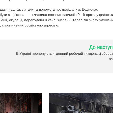
ація наслідків атаки та допомога постраждалим. Водночас
ути зафіксоване як частина воєнних злочинів Росії проти українськ
юції, окупації, перебудови й хвилі знесень. Тепер він знову змушен
ж, спричинених російською агресією.
До наступ
В Україні пропонують 4-денний робочий тиждень зі збер
з