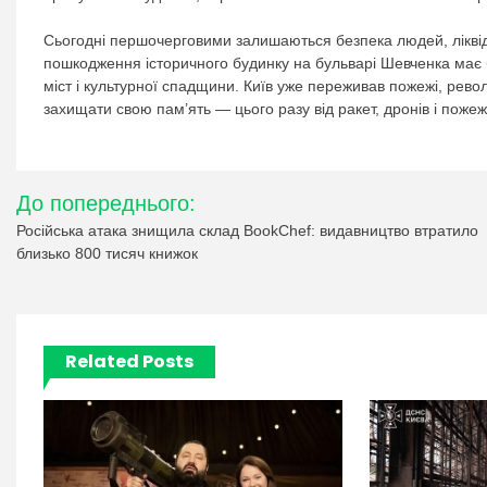
Сьогодні першочерговими залишаються безпека людей, ліквід
пошкодження історичного будинку на бульварі Шевченка має б
міст і культурної спадщини. Київ уже переживав пожежі, револ
захищати свою пам’ять — цього разу від ракет, дронів і поже
Навігація
До попереднього:
записів
Російська атака знищила склад BookChef: видавництво втратило
близько 800 тисяч книжок
Related Posts