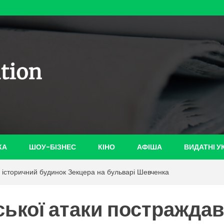
ian-
КА
ШОУ-БІЗНЕС
КІНО
АФІША
ВИДАТНІ У
ав історичний будинок Зекцера на бульварі Шевченка
йської атаки постражда