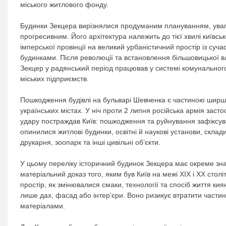
міського житлового фонду.
Будинки Зекцера вирізнялися продуманим плануванням, уваго
прогресивним. Його архітектура належить до тієї хвилі київсь
імперської провінції на великий урбаністичний простір із с
будинками. Після революції та встановлення більшовицької 
Зекцер у радянський період працював у системі комунально
міських підприємств.
Пошкодження будівлі на бульварі Шевченка є частиною ширшо
українських містах. У ніч проти 2 липня російська армія застос
удару постраждав Київ: пошкодження та руйнування зафіксува
опинилися житлові будинки, освітні й наукові установи, склади
друкарня, зоопарк та інші цивільні об’єкти.
У цьому переліку історичний будинок Зекцера має окреме зна
матеріальний доказ того, яким був Київ на межі ХІХ і ХХ стол
простір, як змінювалися смаки, технології та спосіб життя ки
лише дах, фасад або інтер’єри. Воно ризикує втратити части
матеріалами.