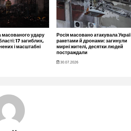
а масованого удару
Росія масовано атакувала Украї
бласті: 17 загиблих,
ракетами й дронами: загинули
нених і масштабні
мирні жителі, десятки людей
постраждали
30.07.2026