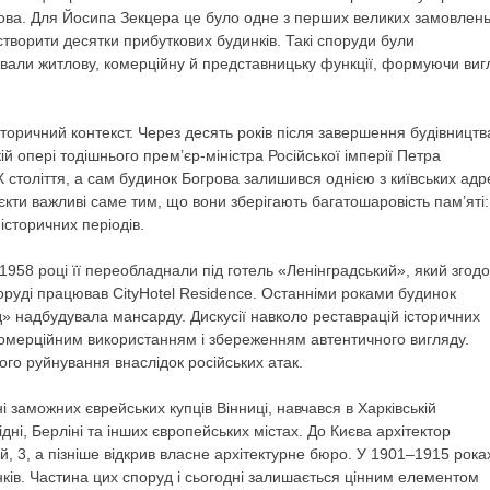
рова. Для Йосипа Зекцера це було одне з перших великих замовлень
 створити десятки прибуткових будинків. Такі споруди були
ували житлову, комерційну й представницьку функції, формуючи виг
історичний контекст. Через десять років після завершення будівництв
й опері тодішнього прем’єр-міністра Російської імперії Петра
ХХ століття, а сам будинок Богрова залишився однією з київських адр
єкти важливі саме тим, що вони зберігають багатошаровість пам’яті:
 історичних періодів.
 1958 році її переобладнали під готель «Ленінградський», який згод
поруді працював CityHotel Residence. Останніми роками будинок
уд» надбудувала мансарду. Дискусії навколо реставрацій історичних
комерційним використанням і збереженням автентичного вигляду.
ого руйнування внаслідок російських атак.
 заможних єврейських купців Вінниці, навчався в Харківській
Відні, Берліні та інших європейських містах. До Києва архітектор
, 3, а пізніше відкрив власне архітектурне бюро. У 1901–1915 рока
нків. Частина цих споруд і сьогодні залишається цінним елементом