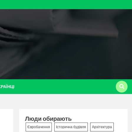
КРАЇНЦІ
Люди обирають
в
Євробачення
Історична будівля
Архітектура