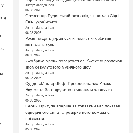
 у
Автор: Лапада Іван
06.08.2026
Олександр Рудинський розповів, як навчав Сідні
ляд
Свіні української
Автор: Лапада Іван
06.08.2026
а
Росія нищить українські книжки: яких збитків
зазнала галузь
ес,
Автор: Лапада Іван
06.08.2026
«Фабрика зірок» повертається: Sweet.tv розпочав
зйомки культового музичного шоу
ом
Автор: Лапада Іван
05.08.2026
Суддя «МастерШеф. Професіонали» Алекс
Якутов та його дружина всиновили хлопчика
Автор: Лапада Іван
05.08.2026
Сергій Притула вперше за тривалий час показав
однорічного сина та розкрив його домашнє
прізвисько
х
Автор: Лапада Іван
05.08.2026