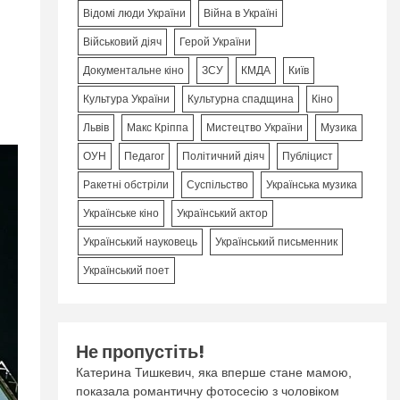
Відомі люди України
Війна в Україні
Військовий діяч
Герой України
Документальне кіно
ЗСУ
КМДА
Київ
Культура України
Культурна спадщина
Кіно
Львів
Макс Кріппа
Мистецтво України
Музика
ОУН
Педагог
Політичний діяч
Публіцист
Ракетні обстріли
Суспільство
Українська музика
Українське кіно
Український актор
Український науковець
Український письменник
Український поет
Не пропустіть!
Катерина Тишкевич, яка вперше стане мамою,
показала романтичну фотосесію з чоловіком