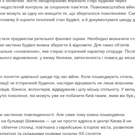
о є болючою. Місто неодноразово втрачало старі будинки через
 і недостатній контроль за охороною пам’яток. Повномасштабна війн
они можуть за одну ніч знищити те, що зберігалося поколіннями. С
 пожежу й оцінити технічний стан будівлі, а й документувати шкоду 
стати предметом ретельної фахової оцінки. Необхідно визначити ст
які частини будівлі можна зберегти й відновити. Для таких об’єктів
льне «оновлення», яке стирає історичний характер споруди. Післ
ьного відновлення, у якому безпека, автентичність і повага до міськ
 є поняття цивільної шкоди під час війни. Коли пошкоджують готель,
ізації чи історичний будинок, наслідки відчувають не лише власники
ців, бізнеси, волонтерів, відвідувачів і цілу міську спільноту. У випа
і покоління, які можуть уже не побачити Київ таким, яким він був 
али частиною повсякденності. Але саме тому кожна пошкоджена
а на бульварі Шевченка — це не просто адреса в центрі Києва й не
 обличчя столиці, пов’язана з єврейською історією міста, розвитком
ітектурі та складними подіями початку ХХ століття.