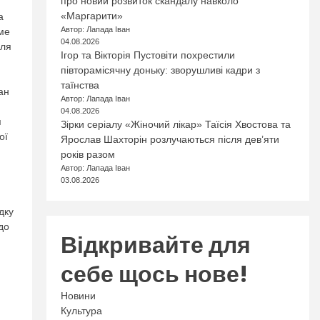
про новий розвиток скандалу навколо
«Маргарити»
а
Автор: Лапада Іван
аме
04.08.2026
для
Ігор та Вікторія Пустовіти похрестили
півторамісячну доньку: зворушливі кадри з
таїнства
ан
Автор: Лапада Іван
04.08.2026
я
Зірки серіалу «Жіночий лікар» Таїсія Хвостова та
ої
Ярослав Шахторін розлучаються після дев’яти
років разом
Автор: Лапада Іван
03.08.2026
дку
до
Відкривайте для
себе щось нове!
Новини
Культура