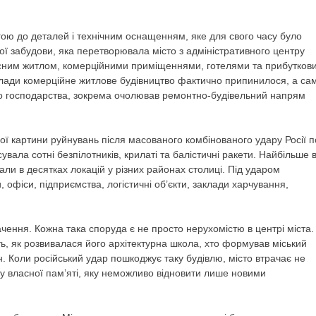
ю до деталей і технічним оснащенням, яке для свого часу було
кої забудови, яка перетворювала місто з адміністративного центру
учасним житлом, комерційними приміщеннями, готелями та прибутков
влади комерційне житлове будівництво фактично припинилося, а са
го господарства, зокрема очолював ремонтно-будівельний напрям
ї картини руйнувань після масованого комбінованого удару Росії п
увала сотні безпілотників, крилаті та балістичні ракети. Найбільше в
ли в десятках локацій у різних районах столиці. Під ударом
, офіси, підприємства, логістичні об’єкти, заклади харчування,
чення. Кожна така споруда є не просто нерухомістю в центрі міста.
іть, як розвивалася його архітектурна школа, хто формував міський
ян. Коли російський удар пошкоджує таку будівлю, місто втрачає не
ну власної пам’яті, яку неможливо відновити лише новими