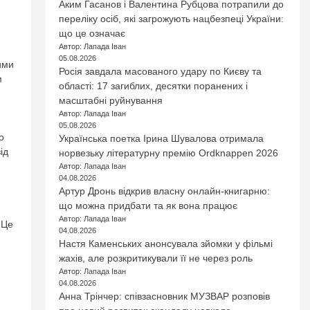
Аким Гасанов і Валентина Рубцова потрапили до
переліку осіб, які загрожують нацбезпеці України:
що це означає
Автор: Лапада Іван
05.08.2026
ими
Росія завдала масованого удару по Києву та
м
області: 17 загиблих, десятки поранених і
масштабні руйнування
Автор: Лапада Іван
05.08.2026
о
Українська поетка Ірина Шувалова отримала
ід
норвезьку літературну премію Ordknappen 2026
Автор: Лапада Іван
04.08.2026
Артур Дронь відкрив власну онлайн-книгарню:
що можна придбати та як вона працює
Автор: Лапада Іван
 Це
04.08.2026
Настя Каменських анонсувала зйомки у фільмі
жахів, але розкритикували її не через роль
Автор: Лапада Іван
04.08.2026
Анна Трінчер: співзасновник МУЗВАР розповів