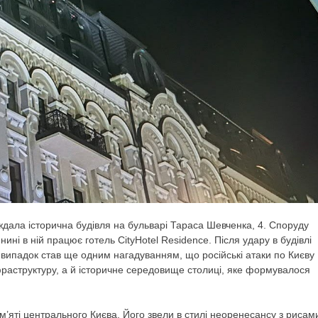
аждала історична будівля на бульварі Тараса Шевченка, 4. Споруду
ині в ній працює готель CityHotel Residence. Після удару в будівлі
й випадок став ще одним нагадуванням, що російські атаки по Києву
фраструктуру, а й історичне середовище столиці, яке формувалося
м’яті центрального Києва. Його звели в стилі неоренесансу з рисам