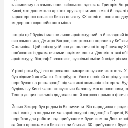
класицизму на замовлення київського адвоката Григорія Бог
Києві, яке допомогло архітектору закріпитися в місті й надалі
характерною ознакою Києва початку ХХ століття: вони поєдн
модерного європейського міста.
Історія цієї будівлі має не лише архітектурний, а й складний 
син замовника, Дмитро Богров, смертельно поранив у Київські
Столипіна. Цей епізод увійшов до політичної історії початку 
пов’язаних із драматичними подіями епохи. Для міста такі об’
архітектуру, біографії власників, суспільні зміни й сліди різних
У різні роки будівлю переважно використовували як готель. У
був відомий як «Санкт-Петербург». Уже в новітній період у с
перебував на реставрації, під час якої компанія «Інтергал-Б
будівель у Києві часто стосуються балансу між оновленням, 
Тепер до цих викликів додалася ще й загроза прямого фізичн
Йосип Зекцер був родом із Вінниччини. Він народився в родині
політехніці, а згодом вивчав архітектурні тенденції в Парижі, 
переїхав для роботи над прибутковим будинком на Десятинній
за його проєктами в Києві звели близько 30 прибуткових буди