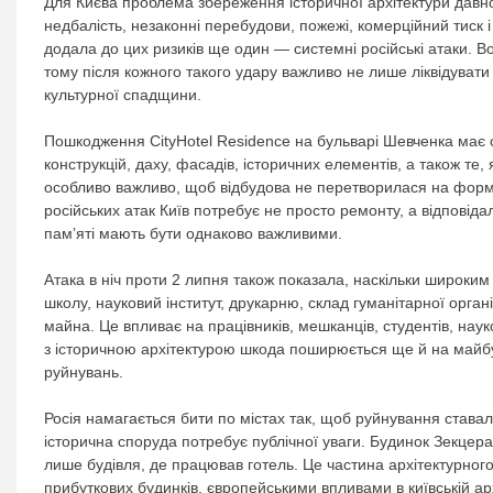
Для Києва проблема збереження історичної архітектури давн
недбалість, незаконні перебудови, пожежі, комерційний тиск
додала до цих ризиків ще один — системні російські атаки. В
тому після кожного такого удару важливо не лише ліквідувати
культурної спадщини.
Пошкодження CityHotel Residence на бульварі Шевченка має 
конструкцій, даху, фасадів, історичних елементів, а також те, 
особливо важливо, щоб відбудова не перетворилася на форма
російських атак Київ потребує не просто ремонту, а відповідал
пам’яті мають бути однаково важливими.
Атака в ніч проти 2 липня також показала, наскільки широким
школу, науковий інститут, друкарню, склад гуманітарної орган
майна. Це впливає на працівників, мешканців, студентів, науков
з історичною архітектурою шкода поширюється ще й на майбутн
руйнувань.
Росія намагається бити по містах так, щоб руйнування став
історична споруда потребує публічної уваги. Будинок Зекцер
лише будівля, де працював готель. Це частина архітектурного
прибуткових будинків, європейськими впливами в київській арх