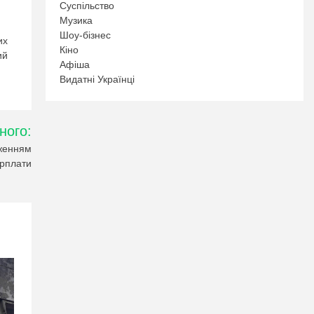
Суспільство
Музика
Шоу-бізнес
их
Кіно
ий
Афіша
Видатні Українці
ного:
еженням
арплати