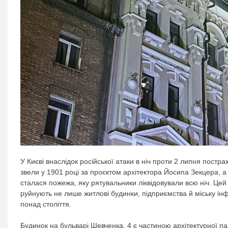
У Києві внаслідок російської атаки в ніч проти 2 липня постр
звели у 1901 році за проєктом архітектора Йосипа Зекцера, а н
сталася пожежа, яку рятувальники ліквідовували всю ніч. Це
руйнують не лише житлові будинки, підприємства й міську ін
понад століття.
Будинок на бульварі Шевченка, 4 є частиною архітектурної па