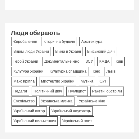
Люди обирають
Євробачення
Історична будівля
Архітектура
Відомі люди України
Війна в Україні
Військовий діяч
Герой України
Документальне кіно
ЗСУ
КМДА
Київ
Культура України
Культурна спадщина
Кіно
Львів
Макс Кріппа
Мистецтво України
Музика
ОУН
Педагог
Політичний діяч
Публіцист
Ракетні обстріли
Суспільство
Українська музика
Українське кіно
Український актор
Український науковець
Український письменник
Український поет