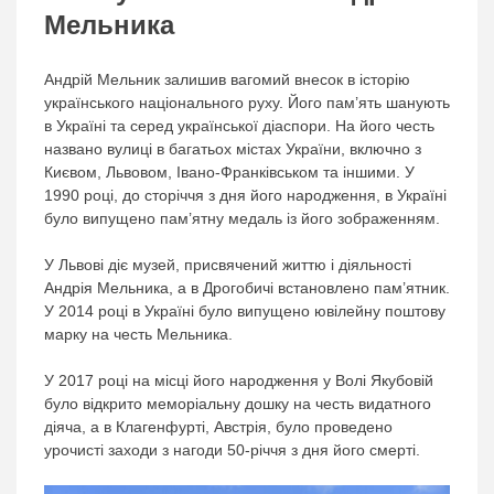
Мельника
Андрій Мельник залишив вагомий внесок в історію
українського національного руху. Його пам’ять шанують
в Україні та серед української діаспори. На його честь
названо вулиці в багатьох містах України, включно з
Києвом, Львовом, Івано-Франківськом та іншими. У
1990 році, до сторіччя з дня його народження, в Україні
було випущено пам’ятну медаль із його зображенням.
У Львові діє музей, присвячений життю і діяльності
Андрія Мельника, а в Дрогобичі встановлено пам’ятник.
У 2014 році в Україні було випущено ювілейну поштову
марку на честь Мельника.
У 2017 році на місці його народження у Волі Якубовій
було відкрито меморіальну дошку на честь видатного
діяча, а в Клагенфурті, Австрія, було проведено
урочисті заходи з нагоди 50-річчя з дня його смерті.