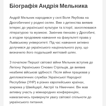
Біографія Андрія Мельника
Андрій Мельник народився у селі Воля Якубова на
Дрогобиччині у родині селян. Вже з дитинства виявив
інтерес до української культури та історії, захоплювався
літературою та музикою. Закінчив гімназію у Дрогобичі,
а згодом продовжив навчання на факультеті права у
Львівському університеті. Під час навчання активно
долучився до українського національного руху, що
визначило його подальший життєвий шлях.
З початком Першої світової війни Мельник вступив до
Легіону Українських Січових Стрільців, де виявив
неабиякі військові здібності. Після війни працював у
дипломатичних службах Української Народної
Республіки (УНР) в різних європейських країнах,
зокрема у Швейцарії, Австрії та Німеччині. Він мав
активну участь у міжнародних конференціях,
намагаючись привернути увагу світової спільноти до
українського питання.