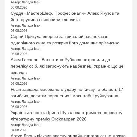
Автор: Лапада Іван
05.08.2026
Суддя «МастерШеф. Професіонали» Алекс Якутов та
його дружина всиновили хлопчика
Автор: Лапада Іван
05.08.2026
Сергій Притула вперше за тривалий час показав
однорічного сина та розкрив його домашнє прізвисько
Автор: Лапада Іван
05.08.2026
Аким Гасанов і Валентина Рубцова потрапили до
переліку осіб, які загрожують нацбезпеці України: що це
означає
Автор: Лапада Іван
05.08.2026
Росія завдала масованого удару по Києву та області: 17
загиблих, десятки поранених і масштабні руйнування
Автор: Лапада Іван
05.08.2026
Українська поетка Ірина Шувалова отримала норвезьку
літературну премію Ordknappen 2026
Автор: Лапада Іван
04.08.2026
Артур Дронь відкрив власну онлайн-книгарню: що можна