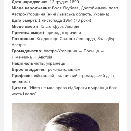
Дата народження
: 12 грудня 1890
Місце народження
: Воля Якубова, Дрогобицький повіт,
Австро-Угорщина (нині Львівська область, Україна)
Дата смерті
: 1 листопада 1964 (73 роки)
Місце смерті
: Клагенфурт, Австрія
Причина смерті
: природні причини
Поховання
: Кладовище Святого Леонарда, Зальцбург,
Австрія
Громадянство
: Австро-Угорщина → Польща →
Німеччина → Австрія
Національність
: українець
Віросповідання
: греко-католицизм
Професія
: військовий, політичний і громадський діяч,
дипломат
Цитати
: “Ніхто не має права відбирати в українця його
честь і волю”.