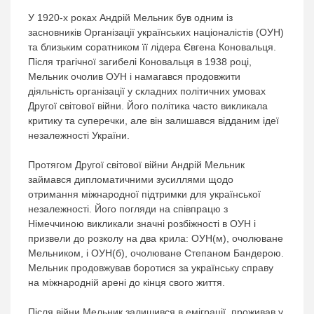
У 1920-х роках Андрій Мельник був одним із
засновників Організації українських націоналістів (ОУН)
та близьким соратником її лідера Євгена Коновальця.
Після трагічної загибелі Коновальця в 1938 році,
Мельник очолив ОУН і намагався продовжити
діяльність організації у складних політичних умовах
Другої світової війни. Його політика часто викликала
критику та суперечки, але він залишався відданим ідеї
незалежності України.
Протягом Другої світової війни Андрій Мельник
займався дипломатичними зусиллями щодо
отримання міжнародної підтримки для української
незалежності. Його погляди на співпрацю з
Німеччиною викликали значні розбіжності в ОУН і
призвели до розколу на два крила: ОУН(м), очолюване
Мельником, і ОУН(б), очолюване Степаном Бандерою.
Мельник продовжував боротися за українську справу
на міжнародній арені до кінця свого життя.
Після війни Мельник залишився в еміграції, проживав у