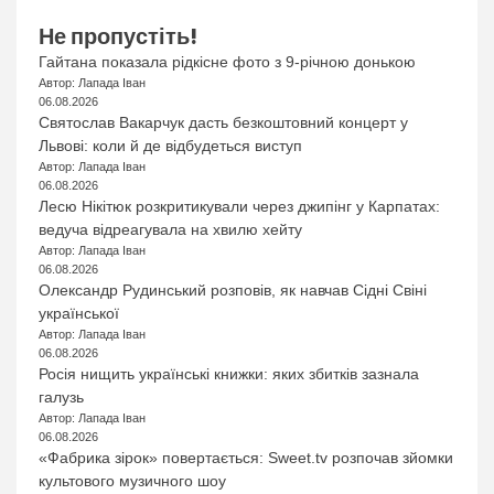
Не пропустіть!
Гайтана показала рідкісне фото з 9-річною донькою
Автор: Лапада Іван
06.08.2026
Святослав Вакарчук дасть безкоштовний концерт у
Львові: коли й де відбудеться виступ
Автор: Лапада Іван
06.08.2026
Лесю Нікітюк розкритикували через джипінг у Карпатах:
ведуча відреагувала на хвилю хейту
Автор: Лапада Іван
06.08.2026
Олександр Рудинський розповів, як навчав Сідні Свіні
української
Автор: Лапада Іван
06.08.2026
Росія нищить українські книжки: яких збитків зазнала
галузь
Автор: Лапада Іван
06.08.2026
«Фабрика зірок» повертається: Sweet.tv розпочав зйомки
культового музичного шоу