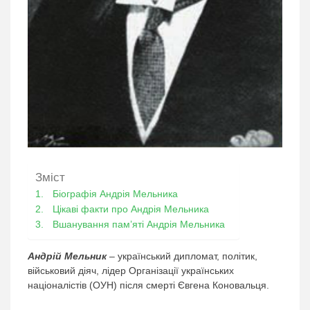
Зміст
Біографія Андрія Мельника
Цікаві факти про Андрія Мельника
Вшанування пам’яті Андрія Мельника
Андрій Мельник
– український дипломат, політик,
військовий діяч, лідер Організації українських
націоналістів (ОУН) після смерті Євгена Коновальця.