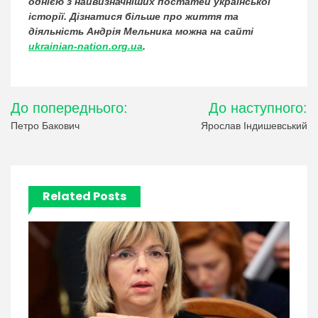
однією з найвизначніших постатей української
історії. Дізнатися більше про життя та
діяльність Андрія Мельника можна на сайті
ukrainian-nation.org.ua
.
Навігація
До попереднього:
До наступного:
записів
Петро Бакович
Ярослав Індишевський
Related Posts