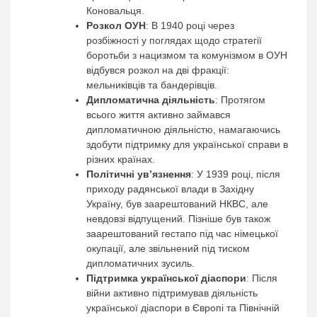
Коновальця.
Розкол ОУН
: В 1940 році через
розбіжності у поглядах щодо стратегії
боротьби з нацизмом та комунізмом в ОУН
відбувся розкол на дві фракції:
мельниківців та бандерівців.
Дипломатична діяльність
: Протягом
всього життя активно займався
дипломатичною діяльністю, намагаючись
здобути підтримку для української справи в
різних країнах.
Політичні ув’язнення
: У 1939 році, після
приходу радянської влади в Західну
Україну, був заарештований НКВС, але
невдовзі відпущений. Пізніше був також
заарештований гестапо під час німецької
окупації, але звільнений під тиском
дипломатичних зусиль.
Підтримка української діаспори
: Після
війни активно підтримував діяльність
української діаспори в Європі та Північній