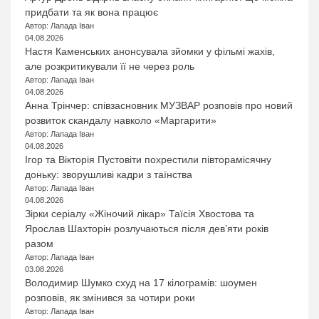
придбати та як вона працює
Автор: Лапада Іван
04.08.2026
Настя Каменських анонсувала зйомки у фільмі жахів,
але розкритикували її не через роль
Автор: Лапада Іван
04.08.2026
Анна Трінчер: співзасновник МУЗВАР розповів про новий
розвиток скандалу навколо «Маргарити»
Автор: Лапада Іван
04.08.2026
Ігор та Вікторія Пустовіти похрестили півторамісячну
доньку: зворушливі кадри з таїнства
Автор: Лапада Іван
04.08.2026
Зірки серіалу «Жіночий лікар» Таїсія Хвостова та
Ярослав Шахторін розлучаються після дев’яти років
разом
Автор: Лапада Іван
03.08.2026
Володимир Шумко схуд на 17 кілограмів: шоумен
розповів, як змінився за чотири роки
Автор: Лапада Іван