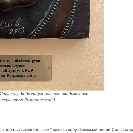
 Ступки у фойє Національного академічного
 скульптор Романовський І.
, що на Львівщині, в сім’ї співака хору Львівської опери Сильвестр