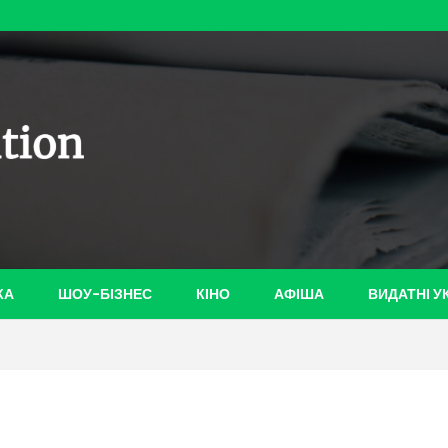
ian-
КА
ШОУ-БІЗНЕС
КІНО
АФІША
ВИДАТНІ У