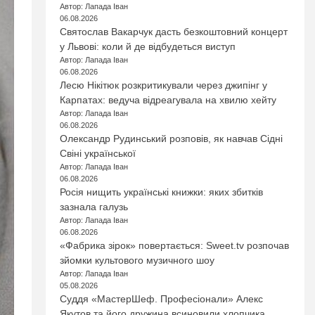
Автор: Лапада Іван
06.08.2026
Святослав Вакарчук дасть безкоштовний концерт
у Львові: коли й де відбудеться виступ
Автор: Лапада Іван
06.08.2026
Лесю Нікітюк розкритикували через джипінг у
Карпатах: ведуча відреагувала на хвилю хейту
Автор: Лапада Іван
06.08.2026
Олександр Рудинський розповів, як навчав Сідні
Свіні української
Автор: Лапада Іван
06.08.2026
Росія нищить українські книжки: яких збитків
зазнала галузь
Автор: Лапада Іван
06.08.2026
«Фабрика зірок» повертається: Sweet.tv розпочав
зйомки культового музичного шоу
Автор: Лапада Іван
05.08.2026
Суддя «МастерШеф. Професіонали» Алекс
Якутов та його дружина всиновили хлопчика