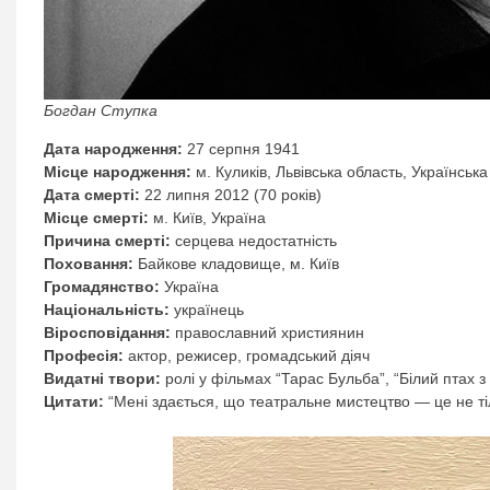
Богдан Ступка
Дата народження:
27 серпня 1941
Місце народження:
м. Куликів, Львівська область, Українськ
Дата смерті:
22 липня 2012 (70 років)
Місце смерті:
м. Київ, Україна
Причина смерті:
серцева недостатність
Поховання:
Байкове кладовище, м. Київ
Громадянство:
Україна
Національність:
українець
Віросповідання:
православний християнин
Професія:
актор, режисер, громадський діяч
Видатні твори:
ролі у фільмах “Тарас Бульба”, “Білий птах 
Цитати:
“Мені здається, що театральне мистецтво — це не ті