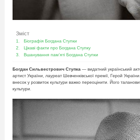
Зміст
Біографія Богдана Ступки
Цікаві факти про Богдана Ступку
Вшанування пам’яті Богдана Ступки
Богдан Сильвестрович Ступка
— видатний український акто
артист України, лауреат Шевченківської премії, Герой Україн
внесок у розвиток культури важко переоцінити. Його талановиті
культури.