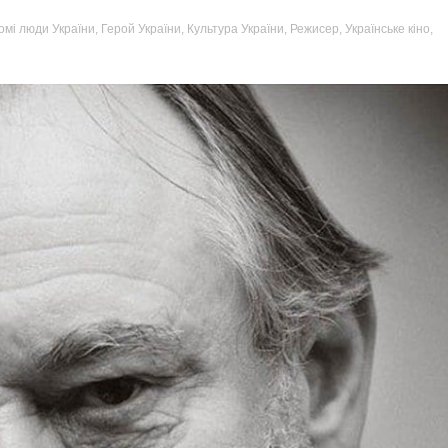
org.ua
омі люди України
,
Герой України
,
Культура України
,
Режисер
,
Українське кіно
,