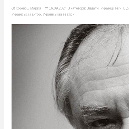
nation.
Корнюш Мария
16.09.2024
В категорії:
Видатні Українці
Теги:
Від
Український актор
,
Український театр
-