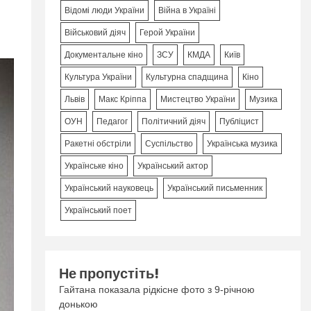
Відомі люди України
Війна в Україні
Військовий діяч
Герой України
Документальне кіно
ЗСУ
КМДА
Київ
Культура України
Культурна спадщина
Кіно
Львів
Макс Кріппа
Мистецтво України
Музика
ОУН
Педагог
Політичний діяч
Публіцист
Ракетні обстріли
Суспільство
Українська музика
Українське кіно
Український актор
Український науковець
Український письменник
Український поет
Не пропустіть!
Гайтана показала рідкісне фото з 9-річною
донькою