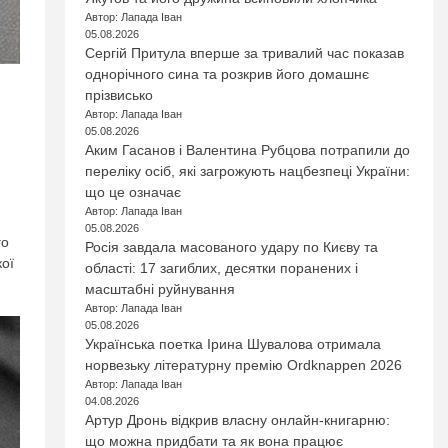
Автор: Лапада Іван
05.08.2026
Сергій Притула вперше за тривалий час показав
однорічного сина та розкрив його домашнє
прізвисько
Автор: Лапада Іван
05.08.2026
Аким Гасанов і Валентина Рубцова потрапили до
переліку осіб, які загрожують нацбезпеці України:
що це означає
Автор: Лапада Іван
05.08.2026
го
Росія завдала масованого удару по Києву та
кої
області: 17 загиблих, десятки поранених і
масштабні руйнування
Автор: Лапада Іван
05.08.2026
Українська поетка Ірина Шувалова отримала
норвезьку літературну премію Ordknappen 2026
Автор: Лапада Іван
04.08.2026
Артур Дронь відкрив власну онлайн-книгарню:
що можна придбати та як вона працює