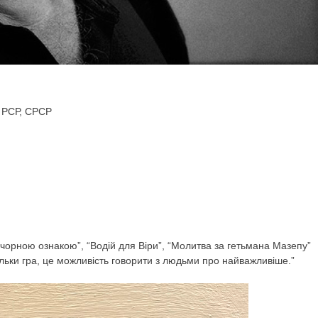
а РСР, СРСР
з чорною ознакою”, “Водій для Віри”, “Молитва за гетьмана Мазепу”
льки гра, це можливість говорити з людьми про найважливіше.”