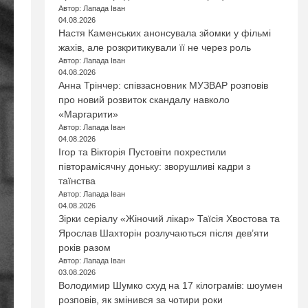
Автор: Лапада Іван
04.08.2026
Настя Каменських анонсувала зйомки у фільмі
жахів, але розкритикували її не через роль
Автор: Лапада Іван
04.08.2026
Анна Трінчер: співзасновник МУЗВАР розповів
про новий розвиток скандалу навколо
«Маргарити»
Автор: Лапада Іван
04.08.2026
Ігор та Вікторія Пустовіти похрестили
півторамісячну доньку: зворушливі кадри з
таїнства
Автор: Лапада Іван
04.08.2026
Зірки серіалу «Жіночий лікар» Таїсія Хвостова та
Ярослав Шахторін розлучаються після дев’яти
років разом
Автор: Лапада Іван
03.08.2026
Володимир Шумко схуд на 17 кілограмів: шоумен
розповів, як змінився за чотири роки