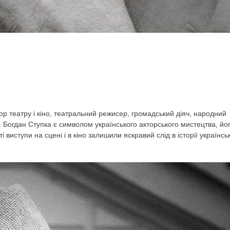
р театру і кіно, театральний режисер, громадський діяч, народний
и. Богдан Ступка є символом українського акторського мистецтва, йо
 виступи на сцені і в кіно залишили яскравий слід в історії українсь