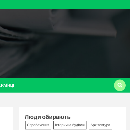
КРАЇНЦІ
Люди обирають
Євробачення
Історична будівля
Архітектура