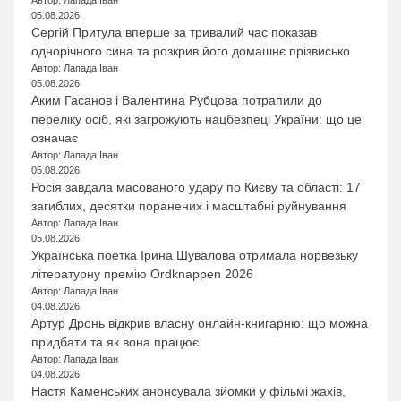
Автор: Лапада Іван
05.08.2026
Сергій Притула вперше за тривалий час показав
однорічного сина та розкрив його домашнє прізвисько
Автор: Лапада Іван
05.08.2026
Аким Гасанов і Валентина Рубцова потрапили до
переліку осіб, які загрожують нацбезпеці України: що це
означає
Автор: Лапада Іван
05.08.2026
Росія завдала масованого удару по Києву та області: 17
загиблих, десятки поранених і масштабні руйнування
Автор: Лапада Іван
05.08.2026
Українська поетка Ірина Шувалова отримала норвезьку
літературну премію Ordknappen 2026
Автор: Лапада Іван
04.08.2026
Артур Дронь відкрив власну онлайн-книгарню: що можна
придбати та як вона працює
Автор: Лапада Іван
04.08.2026
Настя Каменських анонсувала зйомки у фільмі жахів,