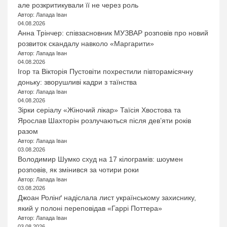
але розкритикували її не через роль
Автор: Лапада Іван
04.08.2026
Анна Трінчер: співзасновник МУЗВАР розповів про новий
розвиток скандалу навколо «Маргарити»
Автор: Лапада Іван
04.08.2026
Ігор та Вікторія Пустовіти похрестили півторамісячну
доньку: зворушливі кадри з таїнства
Автор: Лапада Іван
04.08.2026
Зірки серіалу «Жіночий лікар» Таїсія Хвостова та
Ярослав Шахторін розлучаються після дев’яти років
разом
Автор: Лапада Іван
03.08.2026
Володимир Шумко схуд на 17 кілограмів: шоумен
розповів, як змінився за чотири роки
Автор: Лапада Іван
03.08.2026
Джоан Ролінґ надіслала лист українському захиснику,
який у полоні переповідав «Гаррі Поттера»
Автор: Лапада Іван
03.08.2026