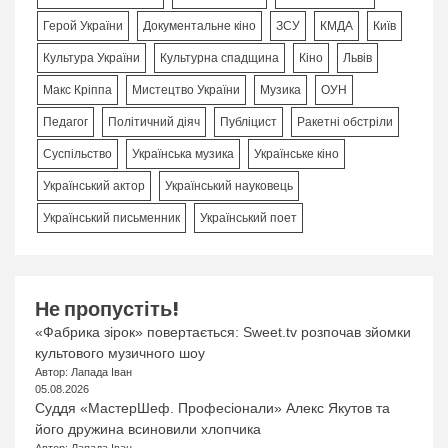
Герой України
Документальне кіно
ЗСУ
КМДА
Київ
Культура України
Культурна спадщина
Кіно
Львів
Макс Кріппа
Мистецтво України
Музика
ОУН
Педагог
Політичний діяч
Публіцист
Ракетні обстріли
Суспільство
Українська музика
Українське кіно
Український актор
Український науковець
Український письменник
Український поет
Не пропустіть!
«Фабрика зірок» повертається: Sweet.tv розпочав зйомки
культового музичного шоу
Автор: Лапада Іван
05.08.2026
Суддя «МастерШеф. Професіонали» Алекс Якутов та
його дружина всиновили хлопчика