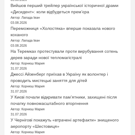
Вийшов перший трейлер української історичної драми
«Дисидент»: коли відбудеться прем’єра
Автор: Лапада Іван
03.08.2026
Переможниця «Холостяка» вперше показала нового
коханого
Автор: Лапада Іван
03.08.2026
На Теремках протестували проти вирубування сотень
дерев заради нової тепломагістралі
Автор: Корнюш Мария
31.07.2026
Джессі Айзенберг приїхав в Україну як волонтер і
проводить мистецькі заняття для дітей
Автор: Корнюш Мария
31.07.2026
У Києві почали відкривати пам’ятники, захищені після
початку повномасштабного вторгнення
Автор: Корнюш Мария
31.07.2026
У Чернігові покажуть «втрачені артефакти» знищеного
аеропорту «Шестовиця»
Автор: Корнюш Мария