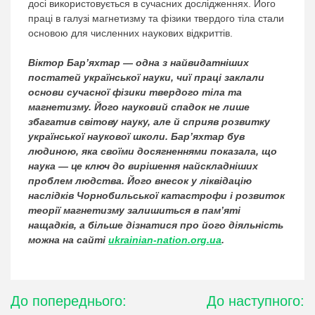
досі використовується в сучасних дослідженнях. Його
праці в галузі магнетизму та фізики твердого тіла стали
основою для численних наукових відкриттів.
Віктор Бар’яхтар — одна з найвидатніших
постатей української науки, чиї праці заклали
основи сучасної фізики твердого тіла та
магнетизму. Його науковий спадок не лише
збагатив світову науку, але й сприяв розвитку
української наукової школи. Бар’яхтар був
людиною, яка своїми досягненнями показала, що
наука — це ключ до вирішення найскладніших
проблем людства. Його внесок у ліквідацію
наслідків Чорнобильської катастрофи і розвиток
теорії магнетизму залишиться в пам’яті
нащадків, а більше дізнатися про його діяльність
можна на сайті
ukrainian-nation.org.ua
.
Навігація
До попереднього:
До наступного: