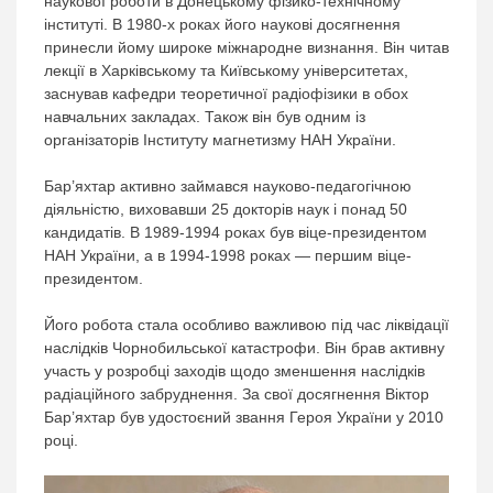
наукової роботи в Донецькому фізико-технічному
інституті. В 1980-х роках його наукові досягнення
принесли йому широке міжнародне визнання. Він читав
лекції в Харківському та Київському університетах,
заснував кафедри теоретичної радіофізики в обох
навчальних закладах. Також він був одним із
організаторів Інституту магнетизму НАН України.
Бар’яхтар активно займався науково-педагогічною
діяльністю, виховавши 25 докторів наук і понад 50
кандидатів. В 1989-1994 роках був віце-президентом
НАН України, а в 1994-1998 роках — першим віце-
президентом.
Його робота стала особливо важливою під час ліквідації
наслідків Чорнобильської катастрофи. Він брав активну
участь у розробці заходів щодо зменшення наслідків
радіаційного забруднення. За свої досягнення Віктор
Бар’яхтар був удостоєний звання Героя України у 2010
році.