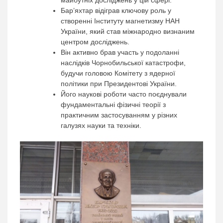
майбутніх досліджень у цій сфері.
Бар’яхтар відіграв ключову роль у
створенні Інституту магнетизму НАН
України, який став міжнародно визнаним
центром досліджень.
Він активно брав участь у подоланні
наслідків Чорнобильської катастрофи,
будучи головою Комітету з ядерної
політики при Президентові України.
Його наукові роботи часто поєднували
фундаментальні фізичні теорії з
практичним застосуванням у різних
галузях науки та техніки.