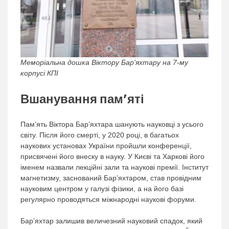
Меморіальна дошка Віктору Бар’яхтару на 7-му
корпусі КПІ
Вшанування пам’яті
Пам’ять Віктора Бар’яхтара шанують науковці з усього
світу. Після його смерті, у 2020 році, в багатьох
наукових установах України пройшли конференції,
присвячені його внеску в науку. У Києві та Харкові його
іменем назвали лекційні зали та наукові премії. Інститут
магнетизму, заснований Бар’яхтаром, став провідним
науковим центром у галузі фізики, а на його базі
регулярно проводяться міжнародні наукові форуми.
Бар’яхтар залишив величезний науковий спадок, який