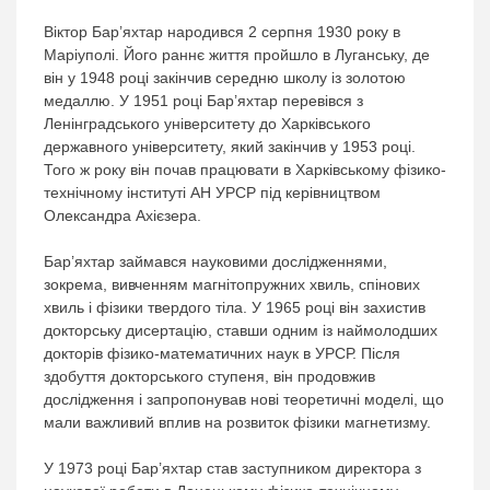
Віктор Бар’яхтар народився 2 серпня 1930 року в
Маріуполі. Його раннє життя пройшло в Луганську, де
він у 1948 році закінчив середню школу із золотою
медаллю. У 1951 році Бар’яхтар перевівся з
Ленінградського університету до Харківського
державного університету, який закінчив у 1953 році.
Того ж року він почав працювати в Харківському фізико-
технічному інституті АН УРСР під керівництвом
Олександра Ахієзера.
Бар’яхтар займався науковими дослідженнями,
зокрема, вивченням магнітопружних хвиль, спінових
хвиль і фізики твердого тіла. У 1965 році він захистив
докторську дисертацію, ставши одним із наймолодших
докторів фізико-математичних наук в УРСР. Після
здобуття докторського ступеня, він продовжив
дослідження і запропонував нові теоретичні моделі, що
мали важливий вплив на розвиток фізики магнетизму.
У 1973 році Бар’яхтар став заступником директора з