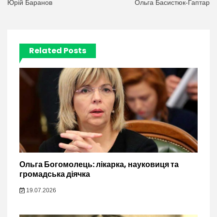
записів
Юрій Баранов
Ольга Басистюк-Гаптар
Related Posts
Ольга Богомолець: лікарка, науковиця та
громадська діячка
19.07.2026