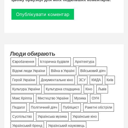
Люди обирають
Євробачення
Історична будівля
Архітектура
Відомі люди України
Війна в Україні
Військовий діяч
Герой України
Документальне кіно
ЗСУ
КМДА
Київ
Культура України
Культурна спадщина
Кіно
Львів
Макс Кріппа
Мистецтво України
Музика
ОУН
Педагог
Політичний діяч
Публіцист
Ракетні обстріли
Суспільство
Українська музика
Українське кіно
Український бренд
Український науковець