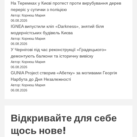
На Теремках у Києві протест проти вирубування дерев
переріс у сутички з поліцією
Автор: Корнюш Мария
06.08.2026
IGNEA випустили кліп «Darkness», знятий біля
модерністських будівель Києва
Автор: Корнюш Мария
06.08.2026
У Чернігові під час реконструкції «Градецького»
демонтують балкони та історичну вивіску
Автор: Корнюш Мария
06.08.2026
GUNIA Project створив «Абетку» за мотивами Георгія
Нарбута до Дня Незалежності
Автор: Корнюш Мария
06.08.2026
Відкривайте для себе
щось нове!