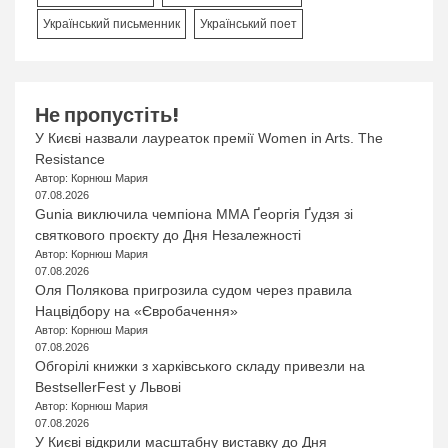
Український письменник
Український поет
Не пропустіть!
У Києві назвали лауреаток премії Women in Arts. The
Resistance
Автор: Корнюш Мария
07.08.2026
Gunia виключила чемпіона ММА Ґеоргія Ґудзя зі
святкового проєкту до Дня Незалежності
Автор: Корнюш Мария
07.08.2026
Оля Полякова пригрозила судом через правила
Нацвідбору на «Євробачення»
Автор: Корнюш Мария
07.08.2026
Обгорілі книжки з харківського складу привезли на
BestsellerFest у Львові
Автор: Корнюш Мария
07.08.2026
У Києві відкрили масштабну виставку до Дня