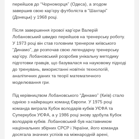
перейшов до “Чорноморця” (Одеса), а згодом
завершив свою кар’єру футболіста в “Шахтарі”
(Донецьк) у 1968 році.
Після завершення ігрової кар’єри Валерій
Лобановський швидко перейшов на тренерську роботу.
У 1973 році він став головним тренером київського
“Динамо”, де розпочав свою легендарну тренерську
кар’єру. Лобановський розробив унікальну методику
підготовки гравців, що базувалася на науковому підході
до тренувань, використанні новітніх технологій,
аналітичних даних та теорії математичного
моделювання гри.
Під керівництвом Лобановського “Динамо” (Київ) стало
однією з найкращих команд Європи. У 1975 році
команда виграла Кубок володарів кубків УЄФА та
Суперкубок УЄФА, а у 1986 році знову здобула Кубок
володарів кубків. Лобановський був наставником
національних збірних СРСР і України, його команда
досягала значних успіхів на міжнародній арені,