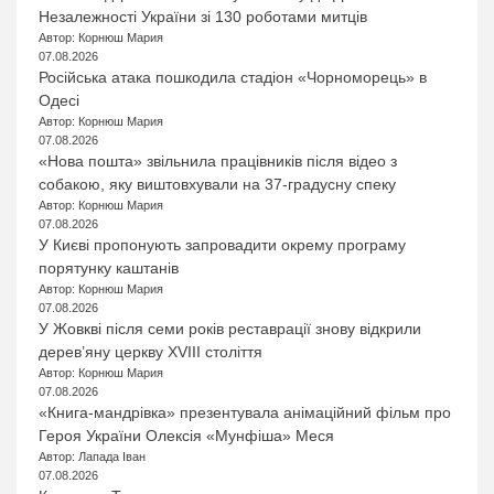
Незалежності України зі 130 роботами митців
Автор: Корнюш Мария
07.08.2026
Російська атака пошкодила стадіон «Чорноморець» в
Одесі
Автор: Корнюш Мария
07.08.2026
«Нова пошта» звільнила працівників після відео з
собакою, яку виштовхували на 37-градусну спеку
Автор: Корнюш Мария
07.08.2026
У Києві пропонують запровадити окрему програму
порятунку каштанів
Автор: Корнюш Мария
07.08.2026
У Жовкві після семи років реставрації знову відкрили
дерев’яну церкву XVIII століття
Автор: Корнюш Мария
07.08.2026
«Книга-мандрівка» презентувала анімаційний фільм про
Героя України Олексія «Мунфіша» Меся
Автор: Лапада Іван
07.08.2026