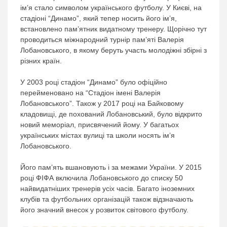
ім’я стало символом українського футболу. У Києві, на
стадіоні “Динамо”, який тепер носить його ім’я,
встановлено пам’ятник видатному тренеру. Щорічно тут
проводиться міжнародний турнір пам’яті Валерія
Лобановського, в якому беруть участь молодіжні збірні з
різних країн.
У 2003 році стадіон “Динамо” було офіційно
перейменовано на “Стадіон імені Валерія
Лобановського”. Також у 2017 році на Байковому
кладовищі, де похований Лобановський, було відкрито
новий меморіал, присвячений йому. У багатьох
українських містах вулиці та школи носять ім’я
Лобановського.
Його пам’ять вшановують і за межами України. У 2015
році ФІФА включила Лобановського до списку 50
найвидатніших тренерів усіх часів. Багато іноземних
клубів та футбольних організацій також відзначають
його значний внесок у розвиток світового футболу.