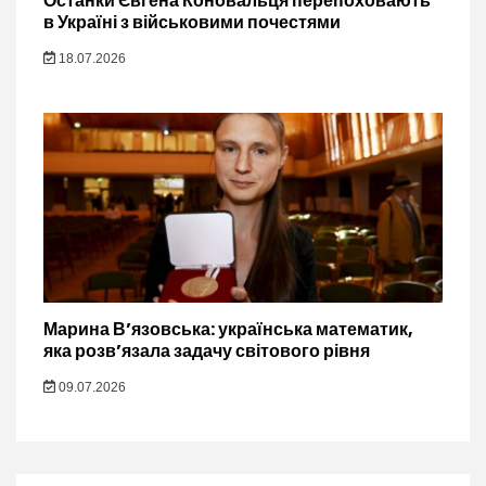
Останки Євгена Коновальця перепоховають
в Україні з військовими почестями
18.07.2026
Марина В’язовська: українська математик,
яка розв’язала задачу світового рівня
09.07.2026