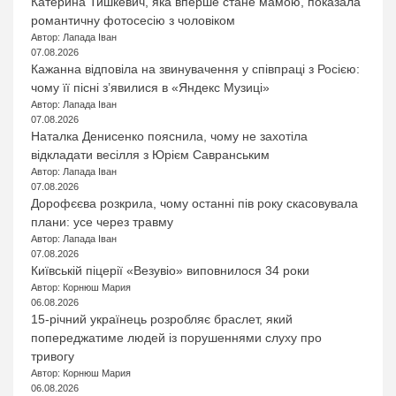
Катерина Тишкевич, яка вперше стане мамою, показала
романтичну фотосесію з чоловіком
Автор: Лапада Іван
07.08.2026
Кажанна відповіла на звинувачення у співпраці з Росією:
чому її пісні з’явилися в «Яндекс Музиці»
Автор: Лапада Іван
07.08.2026
Наталка Денисенко пояснила, чому не захотіла
відкладати весілля з Юрієм Савранським
Автор: Лапада Іван
07.08.2026
Дорофєєва розкрила, чому останні пів року скасовувала
плани: усе через травму
Автор: Лапада Іван
07.08.2026
Київській піцерії «Везувіо» виповнилося 34 роки
Автор: Корнюш Мария
06.08.2026
15-річний українець розробляє браслет, який
попереджатиме людей із порушеннями слуху про
тривогу
Автор: Корнюш Мария
06.08.2026