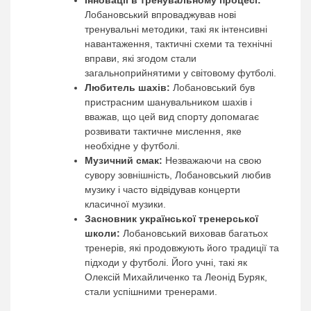
Лобановський впроваджував нові
тренувальні методики, такі як інтенсивні
навантаження, тактичні схеми та технічні
вправи, які згодом стали
загальноприйнятими у світовому футболі.
Любитель шахів:
Лобановський був
пристрасним шанувальником шахів і
вважав, що цей вид спорту допомагає
розвивати тактичне мислення, яке
необхідне у футболі.
Музичний смак:
Незважаючи на свою
сувору зовнішність, Лобановський любив
музику і часто відвідував концерти
класичної музики.
Засновник української тренерської
школи:
Лобановський виховав багатьох
тренерів, які продовжують його традиції та
підходи у футболі. Його учні, такі як
Олексій Михайличенко та Леонід Буряк,
стали успішними тренерами.