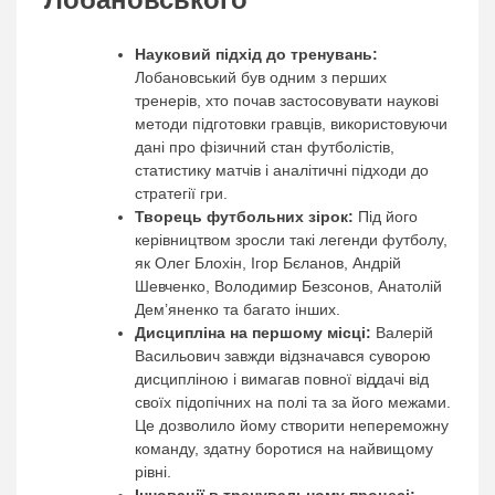
Науковий підхід до тренувань:
Лобановський був одним з перших
тренерів, хто почав застосовувати наукові
методи підготовки гравців, використовуючи
дані про фізичний стан футболістів,
статистику матчів і аналітичні підходи до
стратегії гри.
Творець футбольних зірок:
Під його
керівництвом зросли такі легенди футболу,
як Олег Блохін, Ігор Бєланов, Андрій
Шевченко, Володимир Безсонов, Анатолій
Дем’яненко та багато інших.
Дисципліна на першому місці:
Валерій
Васильович завжди відзначався суворою
дисципліною і вимагав повної віддачі від
своїх підопічних на полі та за його межами.
Це дозволило йому створити непереможну
команду, здатну боротися на найвищому
рівні.
Інновації в тренувальному процесі: