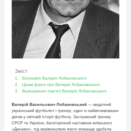
Зміст
Біографія Валерія Лобановського
Цікаві факти про Валерія Лобановського
Вшанування пам’яті Валерія Лобановського
Валерій Васильович Лобановський
— видатний
український футболіст і тренер, один із найвпливовіших
діячів у світовій історії футболу. Заслужений тренер
СРСР та України, багаторічний наставник київського
«Динамо», під керівництвом якого команда здобула