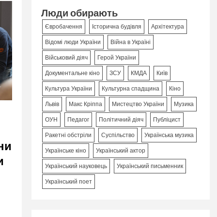
Люди обирають
Євробачення
Історична будівля
Архітектура
Відомі люди України
Війна в Україні
Військовий діяч
Герой України
Документальне кіно
ЗСУ
КМДА
Київ
Культура України
Культурна спадщина
Кіно
Львів
Макс Кріппа
Мистецтво України
Музика
ОУН
Педагог
Політичний діяч
Публіцист
Ракетні обстріли
Суспільство
Українська музика
ни
Українське кіно
Український актор
и
Український науковець
Український письменник
Український поет