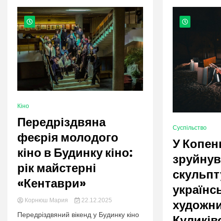
nation.
Кіно
Передріздвяна
Суспільство
феєрія молодого
У Копен
кіно в Будинку кіно:
зруйну
рік майстерні
скульпт
«Кентаври»
українс
Корнюш Мария
22.12.2025
художни
Передріздвяний вікенд у Будинку кіно
Куликів