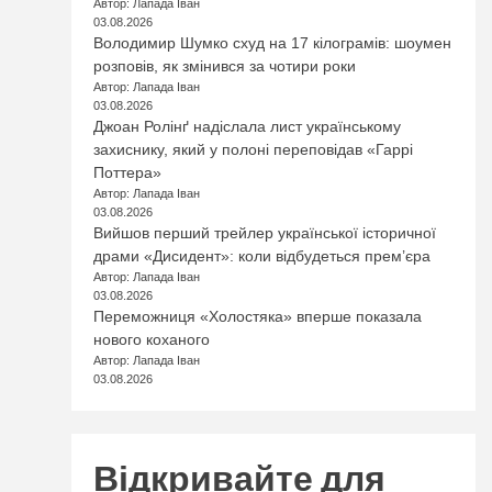
Автор: Лапада Іван
03.08.2026
Володимир Шумко схуд на 17 кілограмів: шоумен
розповів, як змінився за чотири роки
Автор: Лапада Іван
03.08.2026
Джоан Ролінґ надіслала лист українському
захиснику, який у полоні переповідав «Гаррі
Поттера»
Автор: Лапада Іван
03.08.2026
Вийшов перший трейлер української історичної
драми «Дисидент»: коли відбудеться прем’єра
Автор: Лапада Іван
03.08.2026
Переможниця «Холостяка» вперше показала
нового коханого
Автор: Лапада Іван
03.08.2026
Відкривайте для