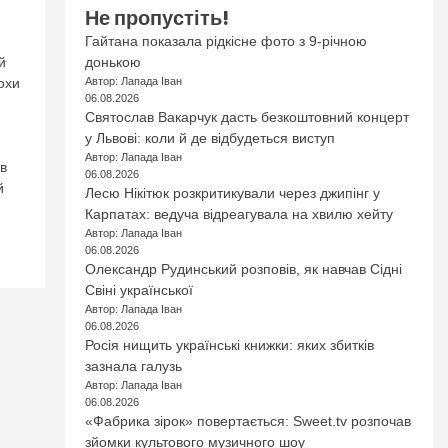
Не пропустіть!
Гайтана показала рідкісне фото з 9-річною
донькою
й
Автор: Лапада Іван
охи
06.08.2026
Святослав Вакарчук дасть безкоштовний концерт
у Львові: коли й де відбудеться виступ
Автор: Лапада Іван
в
06.08.2026
й
Лесю Нікітюк розкритикували через джипінг у
Карпатах: ведуча відреагувала на хвилю хейту
Автор: Лапада Іван
06.08.2026
Олександр Рудинський розповів, як навчав Сідні
Свіні української
Автор: Лапада Іван
06.08.2026
Росія нищить українські книжки: яких збитків
зазнала галузь
Автор: Лапада Іван
06.08.2026
«Фабрика зірок» повертається: Sweet.tv розпочав
зйомки культового музичного шоу