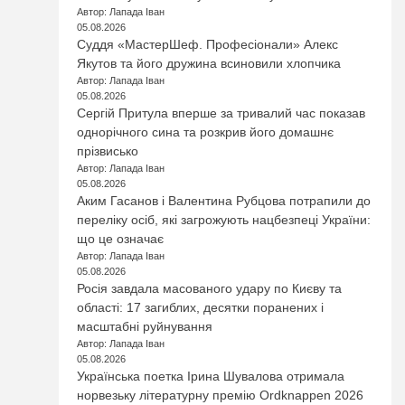
Автор: Лапада Іван
05.08.2026
Суддя «МастерШеф. Професіонали» Алекс
Якутов та його дружина всиновили хлопчика
Автор: Лапада Іван
05.08.2026
Сергій Притула вперше за тривалий час показав
однорічного сина та розкрив його домашнє
прізвисько
Автор: Лапада Іван
05.08.2026
Аким Гасанов і Валентина Рубцова потрапили до
переліку осіб, які загрожують нацбезпеці України:
що це означає
Автор: Лапада Іван
05.08.2026
Росія завдала масованого удару по Києву та
області: 17 загиблих, десятки поранених і
масштабні руйнування
Автор: Лапада Іван
05.08.2026
Українська поетка Ірина Шувалова отримала
норвезьку літературну премію Ordknappen 2026