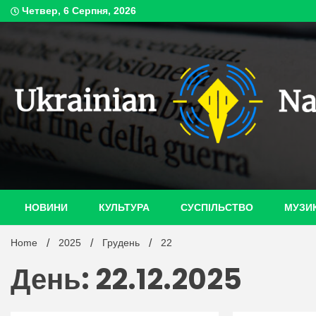
Skip
Четвер, 6 Серпня, 2026
to
content
ukrain
НОВИНИ
КУЛЬТУРА
СУСПІЛЬСТВО
МУЗИ
Home
2025
Грудень
22
День: 22.12.2025