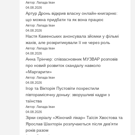
Автор: Лапада Іван
04.08.2026
Артур Дронь відкрив власну онлайн-книгарню:
що можна придбати та як вона працює
Автор: Лапада Іван
04.08.2026
Настя Каменських анонсувала зйомки у фільмі
жахів, але розкритикували її не через роль
Автор: Лапада Іван
04.08.2026
Анна Трінчер: співзасновник МУЗВАР розповів
про новий розвиток скандалу навколо
«Маргарити»
Автор: Лапада Іван
04.08.2026
Ігор та Вікторія Пустовіти похрестили
півторамісячну доньку: зворушливі кадри з
таїнства
Автор: Лапада Іван
04.08.2026
Зірки серіалу «Жіночий лікар» Таїсія Хвостова та
Ярослав Шахторін розлучаються після дев’яти
років разом