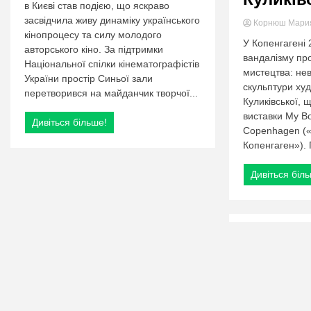
в Києві став подією, що яскраво
засвідчила живу динаміку українського
Корнюш Мар
кінопроцесу та силу молодого
У Копенгагені 
авторського кіно. За підтримки
вандалізму про
Національної спілки кінематографістів
мистецтва: нев
України простір Синьої зали
скульптури худ
перетворився на майданчик творчої...
Куликівської, 
виставки My Bod
Дивіться більше!
Copenhagen («
Копенгаген»). 
Дивіться біл