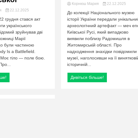
Корнюш Мария
22.12.2025
ия
22.12.2025
До колекції Національного музею
22 грудня стався акт
історії України передали унікальни
ти українського
археологічний артефакт — меч еп
ідомий зруйнував дві
Київської Русі, який випадково
ожниці Марії
виявили поблизу Радомишля в
що були частиною
Житомирській області. Про
y Is a Battlefield.
надходження знахідки повідомили 
Моє тіло — поле бою.
музеї, наголосивши на її виняткові
Про...
історичній...
ьше!
Дивіться більше!