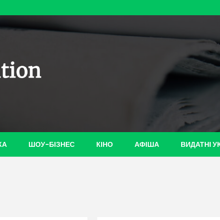
ian-
КА
ШОУ-БІЗНЕС
КІНО
АФІША
ВИДАТНІ У