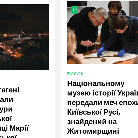
org.ua
Культура
Національному
гагені
музею історії Украї
вали
передали меч епох
ури
Київської Русі,
ької
знайдений на
ці Марії
Житомирщині
ської