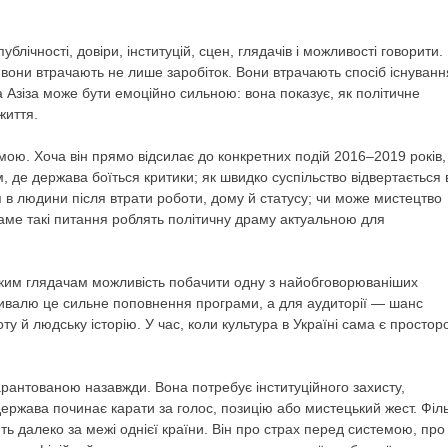
блічності, довіри, інституцій, сцен, глядачів і можливості говорити.
 вони втрачають не лише заробіток. Вони втрачають спосіб існуванн
та Азіза може бути емоційно сильною: вона показує, як політичне
життя.
ю. Хоча він прямо відсилає до конкретних подій 2016–2019 років,
, де держава боїться критики; як швидко суспільство відвертається 
в людини після втрати роботи, дому й статусу; чи може мистецтво
ме такі питання роблять політичну драму актуальною для
ьким глядачам можливість побачити одну з найобговорюваніших
тивалю це сильне поповнення програми, а для аудиторії — шанс
ту й людську історію. У час, коли культура в Україні сама є простор
арантованою назавжди. Вона потребує інституційного захисту,
 держава починає карати за голос, позицію або мистецький жест. Філ
ть далеко за межі однієї країни. Він про страх перед системою, про