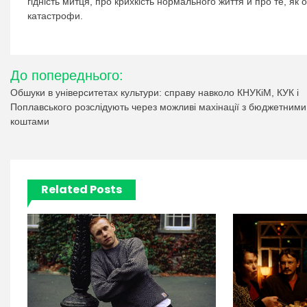
гідність митця, про крихкість нормального життя й про те, як
катастрофи.
Навігація
До попереднього:
записів
Обшуки в університетах культури: справу навколо КНУКіМ, КУК і
Поплавського розслідують через можливі махінації з бюджетними
коштами
Related Posts