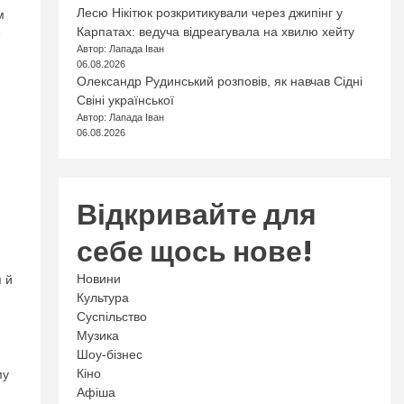
Лесю Нікітюк розкритикували через джипінг у
м
Карпатах: ведуча відреагувала на хвилю хейту
»
Автор: Лапада Іван
06.08.2026
Олександр Рудинський розповів, як навчав Сідні
Свіні української
Автор: Лапада Іван
06.08.2026
Відкривайте для
себе щось нове!
Новини
я й
Культура
Суспільство
Музика
Шоу-бізнес
Кіно
му
Афіша