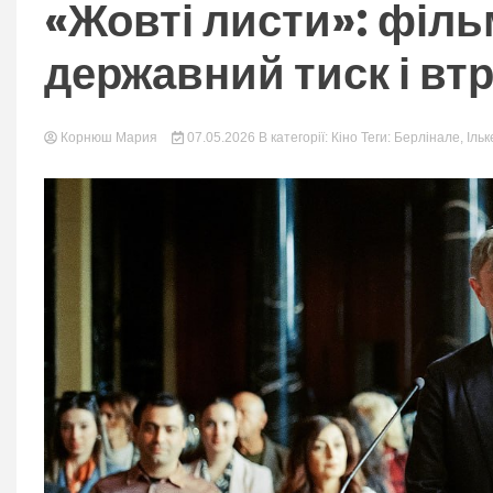
nation.
«Жовті листи»: філь
державний тиск і вт
Корнюш Мария
07.05.2026
В категорії:
Кіно
Теги:
Берлінале
,
Ільк