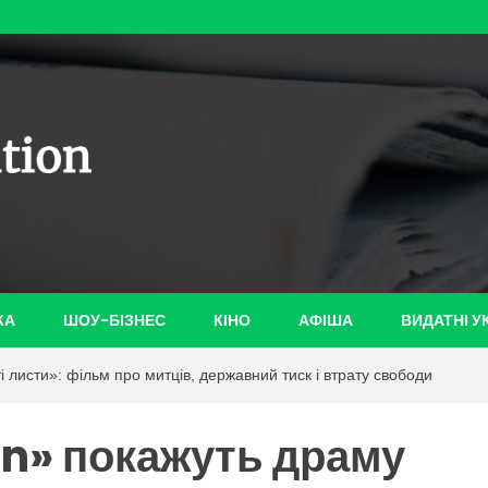
ian-
КА
ШОУ-БІЗНЕС
КІНО
АФІША
ВИДАТНІ У
листи»: фільм про митців, державний тиск і втрату свободи
n» покажуть драму