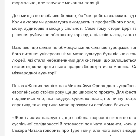
формально, але запускає механізм ізоляції.
Для митців це особливо болісно, бо їхня робота залежить від пу
Коли акторку чи драматурга викидають із професійного поля,
мову, аудиторію й місце у спільноті. Саме тому історія Дер’ї 
рішення руйнує не абстрактну кар’єру, а цілісність людського 
Важливо, що фільм не обмежується локальною турецькою темо
його питання універсальні: чи може культура бути вільною там
людей, які стали небезпечними для системи; що залишається 
вистояти, коли проти нього працює бюрократична машина. Са
міжнародної аудиторії.
Показ «Жовтих листів» на «Миколайчук Open» дасть українс
європейських стрічок року ще до широкого прокату. Для фес
подивитися кіно, яке поєднує художню якість, політичну гостро
спротиву, така картина може прозвучати особливо близько.
«Жовті листи» нагадують, що свобода творчості ніколи не є г
суспільної солідарності й готовності помічати моменти, коли
Ількера Чатака говорить про Туреччину, але його зміст виходи