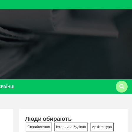
КРАЇНЦІ
Люди обирають
Євробачення
Історична будівля
Архітектура