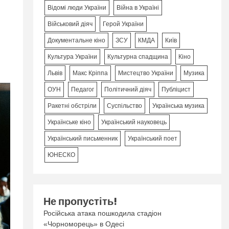
Відомі люди України
Війна в Україні
Військовий діяч
Герой України
Документальне кіно
ЗСУ
КМДА
Київ
Культура України
Культурна спадщина
Кіно
Львів
Макс Кріппа
Мистецтво України
Музика
ОУН
Педагог
Політичний діяч
Публіцист
Ракетні обстріли
Суспільство
Українська музика
Українське кіно
Український науковець
Український письменник
Український поет
ЮНЕСКО
Не пропустіть!
Російська атака пошкодила стадіон
«Чорноморець» в Одесі