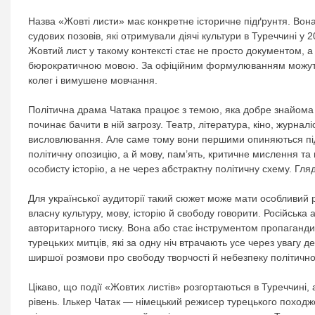
Назва «Жовті листи» має конкретне історичне підґрунтя. Вон
судових позовів, які отримували діячі культури в Туреччині 
Жовтий лист у такому контексті стає не просто документом, 
бюрократичною мовою. За офіційним формулюванням можуть ст
колег і вимушене мовчання.
Політична драма Чатака працює з темою, яка добре знайома м
починає бачити в ній загрозу. Театр, література, кіно, журна
висловлювання. Але саме тому вони першими опиняються під
політичну опозицію, а й мову, пам’ять, критичне мислення т
особисту історію, а не через абстрактну політичну схему. Гл
Для української аудиторії такий сюжет може мати особливий р
власну культуру, мову, історію й свободу говорити. Російська
авторитарного тиску. Вона або стає інструментом пропаганди,
турецьких митців, які за одну ніч втрачають усе через увагу д
ширшої розмови про свободу творчості й небезпеку політичної
Цікаво, що події «Жовтих листів» розгортаються в Туреччині,
рівень. Ількер Чатак — німецький режисер турецького походже