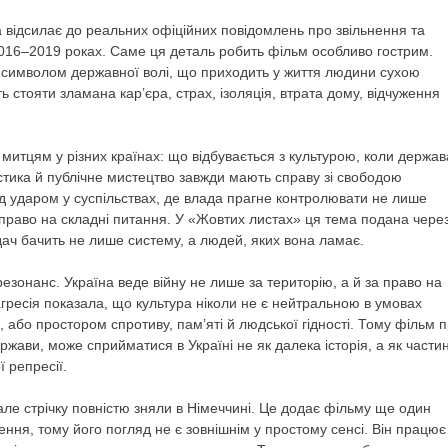
а відсилає до реальних офіційних повідомлень про звільнення та
у 2016–2019 роках. Саме ця деталь робить фільм особливо гострим.
а символом державної волі, що приходить у життя людини сухою
ояти зламана кар’єра, страх, ізоляція, втрата дому, відчуження
итцям у різних країнах: що відбувається з культурою, коли держав
лістика й публічне мистецтво завжди мають справу зі свободою
 ударом у суспільствах, де влада прагне контролювати не лише
а право на складні питання. У «Жовтих листах» ця тема подана чере
ядач бачить не лише систему, а людей, яких вона ламає.
езонанс. Україна веде війну не лише за територію, а й за право на
 агресія показала, що культура ніколи не є нейтральною в умовах
 або простором спротиву, пам’яті й людської гідності. Тому фільм 
ержави, може сприйматися в Україні не як далека історія, а як части
 репресії.
 але стрічку повністю зняли в Німеччині. Це додає фільму ще один
ння, тому його погляд не є зовнішнім у простому сенсі. Він працює