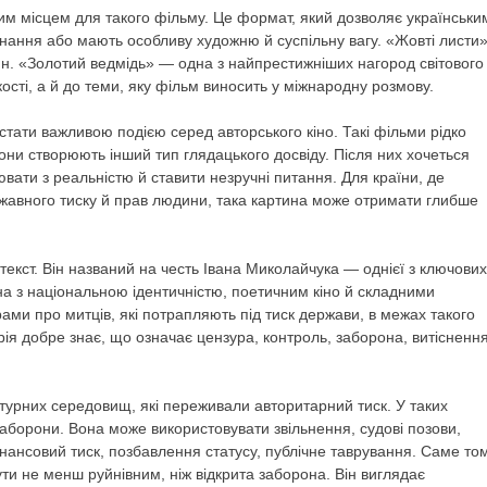
им місцем для такого фільму. Це формат, який дозволяє українськи
нання або мають особливу художню й суспільну вагу. «Жовті листи
ин. «Золотий ведмідь» — одна з найпрестижніших нагород світового
кості, а й до теми, яку фільм виносить у міжнародну розмову.
 стати важливою подією серед авторського кіно. Такі фільми рідко
вони створюють інший тип глядацького досвіду. Після них хочеться
вати з реальністю й ставити незручні питання. Для країни, де
ржавного тиску й прав людини, така картина може отримати глибше
кст. Він названий на честь Івана Миколайчука — однієї з ключових
ана з національною ідентичністю, поетичним кіно й складними
ами про митців, які потрапляють під тиск держави, в межах такого
ія добре знає, що означає цензура, контроль, заборона, витісненн
ьтурних середовищ, які переживали авторитарний тиск. У таких
заборони. Вона може використовувати звільнення, судові позови,
фінансовий тиск, позбавлення статусу, публічне таврування. Саме то
ти не менш руйнівним, ніж відкрита заборона. Він виглядає