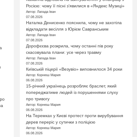
Росією: чому її пісні з’явилися в «Яндекс Музиці»
Автор: Лапада Іван
07.08.2026
Наталка Денисенко пояснила, чому не захотіла
відкладати весілля з Юрієм Савранським
Автор: Лапада Іван
07.08.2026
Дорофєєва розкрила, чому останні пів року
а
скасовувала плани: усе через травму
Автор: Лапада Іван
07.08.2026
з
Київській піцерії «Везувіо» виповнилося 34 роки
Автор: Корнюш Мария
06.08.2026
15-річний українець розробляє браслет, який
попереджатиме людей із порушеннями слуху
про тривогу
про
Автор: Корнюш Мария
на
06.08.2026
На Теремках у Києві протест проти вирубування
дерев переріс у сутички з поліцією
Автор: Корнюш Мария
06.08.2026