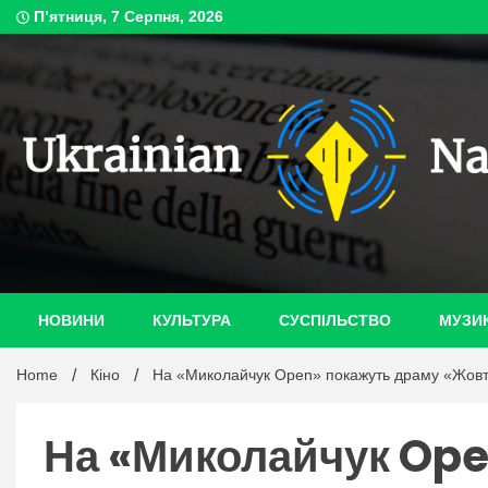
Skip
П’ятниця, 7 Серпня, 2026
to
content
ukrain
НОВИНИ
КУЛЬТУРА
СУСПІЛЬСТВО
МУЗИ
Home
Кіно
На «Миколайчук Open» покажуть драму «Жовті 
На «Миколайчук Ope