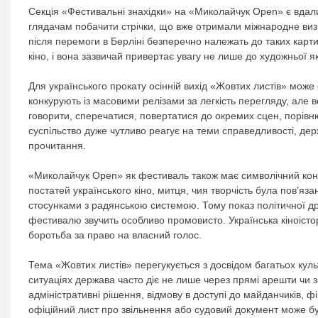
Секція «Фестивальні знахідки» на «Миколайчук Open» є вдал
глядачам побачити стрічки, що вже отримали міжнародне виз
після перемоги в Берліні безперечно належать до таких карт
кіно, і вона зазвичай привертає увагу не лише до художньої я
Для українського прокату осінній вихід «Жовтих листів» може
конкурують із масовими релізами за легкість перегляду, але 
говорити, сперечатися, повертатися до окремих сцен, порівню
суспільство дуже чутливо реагує на теми справедливості, де
прочитання.
«Миколайчук Open» як фестиваль також має символічний конте
постатей українського кіно, митця, чия творчість була пов’яз
стосунками з радянською системою. Тому показ політичної др
фестивалю звучить особливо промовисто. Українська кіноістор
боротьба за право на власний голос.
Тема «Жовтих листів» перегукується з досвідом багатьох кул
ситуаціях держава часто діє не лише через прямі арешти чи 
адміністративні рішення, відмову в доступі до майданчиків, 
офіційний лист про звільнення або судовий документ може бу