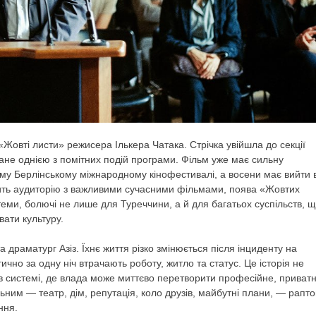
овті листи» режисера Ількера Чатака. Стрічка увійшла до секції
стане однією з помітних подій програми. Фільм уже має сильну
-му Берлінському міжнародному кінофестивалі, а восени має вийти 
мить аудиторію з важливими сучасними фільмами, поява «Жовтих
еми, болючі не лише для Туреччини, а й для багатьох суспільств, 
вати культуру.
 драматург Азіз. Їхнє життя різко змінюється після інциденту на
чно за одну ніч втрачають роботу, житло та статус. Це історія не
в системі, де влада може миттєво перетворити професійне, приват
льним — театр, дім, репутація, коло друзів, майбутні плани, — рапт
ння.