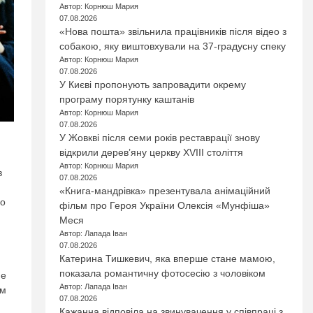
Автор: Корнюш Мария
07.08.2026
«Нова пошта» звільнила працівників після відео з
собакою, яку виштовхували на 37-градусну спеку
Автор: Корнюш Мария
07.08.2026
У Києві пропонують запровадити окрему
програму порятунку каштанів
Автор: Корнюш Мария
07.08.2026
У Жовкві після семи років реставрації знову
відкрили дерев’яну церкву XVIII століття
Автор: Корнюш Мария
в
07.08.2026
«Книга-мандрівка» презентувала анімаційний
що
фільм про Героя України Олексія «Мунфіша»
Меся
Автор: Лапада Іван
07.08.2026
Катерина Тишкевич, яка вперше стане мамою,
показала романтичну фотосесію з чоловіком
не
Автор: Лапада Іван
ом
07.08.2026
Кажанна відповіла на звинувачення у співпраці з