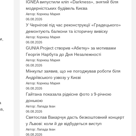
IGNEA випустили кліп «Darkness», знятий біля
модерністських будівель Києва
Автор: Корнюш Мария
06.08.2026
У Чернігові під час реконструкції «Градецького»
демонтують балкони та історичну вивіску
Автор: Корнюш Мария
и,
06.08.2026
GUNIA Project створив «Абетку» за мотивами
Георгія Нарбута до Дня Незалежності
Автор: Корнюш Мария
06.08.2026
Мінкульт заявив, що не погоджував роботи біля
Андріївського узвозу у Києві
Автор: Корнюш Мария
06.08.2026
Гайтана показала рідкісне фото з 9-річною
донькою
а
Автор: Лапада Іван
а,
06.08.2026
Святослав Вакарчук дасть безкоштовний концерт
у Львові: коли й де відбудеться виступ
Автор: Лапада Іван
06.08.2026