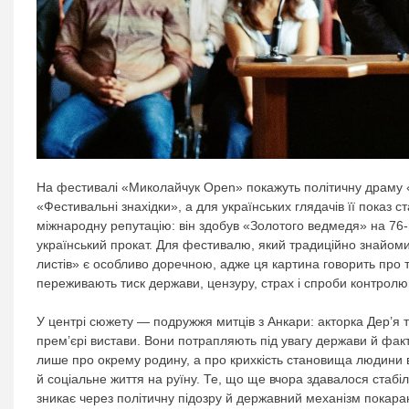
На фестивалі «Миколайчук Open» покажуть політичну драму «Ж
«Фестивальні знахідки», а для українських глядачів її показ 
міжнародну репутацію: він здобув «Золотого ведмедя» на 76
український прокат. Для фестивалю, який традиційно знайо
листів» є особливо доречною, адже ця картина говорить про т
переживають тиск держави, цензуру, страх і спроби контролю
У центрі сюжету — подружжя митців з Анкари: акторка Дер’я та
прем’єрі вистави. Вони потрапляють під увагу держави й факти
лише про окрему родину, а про крихкість становища людини 
й соціальне життя на руїну. Те, що ще вчора здавалося стабі
зникає через політичну підозру й державний механізм покара