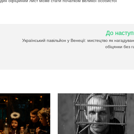
 один офіційний лист може стати початком великої особистої
До наступ
Український павільйон у Венеції: мистецтво як нагадува
обіцянки без г