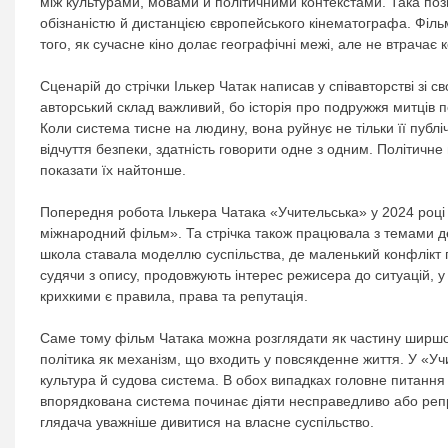
між культурами, мовами й політичними контекстами. Така по
обізнаністю й дистанцією європейського кінематографа. Фільм
того, як сучасне кіно долає географічні межі, але не втрачає 
Сценарій до стрічки Ількер Чатак написав у співавторстві з
авторський склад важливий, бо історія про подружжя митців по
Коли система тисне на людину, вона руйнує не тільки її публіч
відчуття безпеки, здатність говорити одне з одним. Політичне
показати їх найтонше.
Попередня робота Ількера Чатака «Учительська» у 2024 році
міжнародний фільм». Та стрічка також працювала з темами дем
школа ставала моделлю суспільства, де маленький конфлікт п
судячи з опису, продовжують інтерес режисера до ситуацій, у
крихкими є правила, права та репутація.
Саме тому фільм Чатака можна розглядати як частину ширшого
політика як механізм, що входить у повсякденне життя. У «Уч
культура й судова система. В обох випадках головне питання
впорядкована система починає діяти несправедливо або репр
глядача уважніше дивитися на власне суспільство.