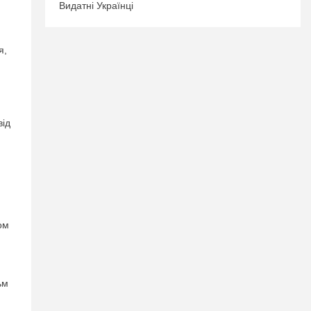
Видатні Українці
я,
від
ом
ьм