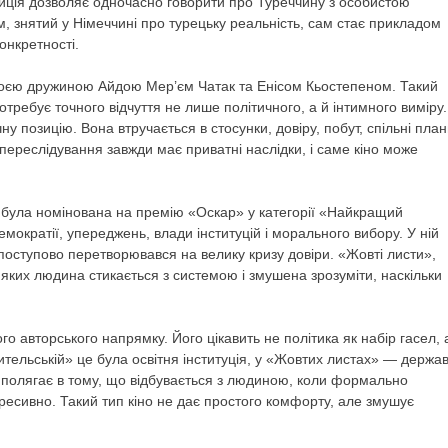
зиція дозволяє одночасно говорити про Туреччину з особистою
, знятий у Німеччині про турецьку реальність, сам стає прикладом
конкретності.
і своєю дружиною Айдою Мер’єм Чатак та Енісом Кьостепеном. Такий
требує точного відчуття не лише політичного, а й інтимного виміру.
ну позицію. Вона втручається в стосунки, довіру, побут, спільні план
 переслідування завжди має приватні наслідки, і саме кіно може
 була номінована на премію «Оскар» у категорії «Найкращий
ократії, упереджень, влади інституцій і морального вибору. У ній
оступово перетворювався на велику кризу довіри. «Жовті листи»,
 яких людина стикається з системою і змушена зрозуміти, наскільки
 авторського напрямку. Його цікавить не політика як набір гасел, 
ительській» це була освітня інституція, у «Жовтих листах» — держав
 полягає в тому, що відбувається з людиною, коли формально
есивно. Такий тип кіно не дає простого комфорту, але змушує