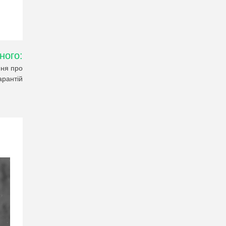
ного:
ння про
арантій