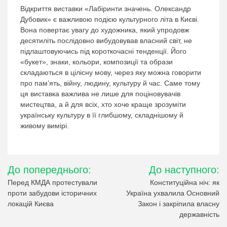
Відкриття виставки «Лабіринти значень. Олександр
Дубовик» є важливою подією культурного літа в Києві.
Вона повертає увагу до художника, який упродовж
десятиліть послідовно вибудовував власний світ, не
підлаштовуючись під короткочасні тенденції. Його
«букет», знаки, кольори, композиції та образи
складаються в цілісну мову, через яку можна говорити
про пам’ять, війну, людину, культуру й час. Саме тому
ця виставка важлива не лише для поціновувачів
мистецтва, а й для всіх, хто хоче краще зрозуміти
українську культуру в її глибшому, складнішому й
живому вимірі.
Навігація
До попереднього:
До наступного:
записів
Перед КМДА протестували
Конституційна ніч: як
проти забудови історичних
Україна ухвалила Основний
локацій Києва
Закон і закріпила власну
державність