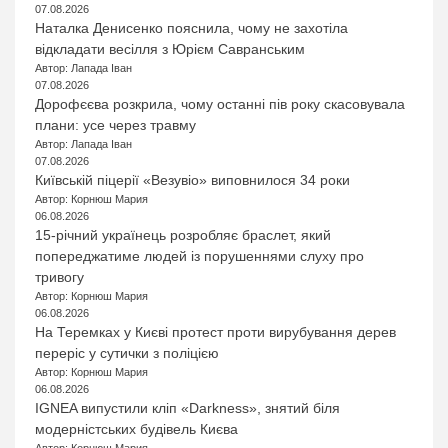
07.08.2026
Наталка Денисенко пояснила, чому не захотіла
відкладати весілля з Юрієм Савранським
Автор: Лапада Іван
07.08.2026
Дорофєєва розкрила, чому останні пів року скасовувала
плани: усе через травму
Автор: Лапада Іван
07.08.2026
Київській піцерії «Везувіо» виповнилося 34 роки
Автор: Корнюш Мария
06.08.2026
15-річний українець розробляє браслет, який
попереджатиме людей із порушеннями слуху про
тривогу
Автор: Корнюш Мария
06.08.2026
На Теремках у Києві протест проти вирубування дерев
переріс у сутички з поліцією
Автор: Корнюш Мария
06.08.2026
IGNEA випустили кліп «Darkness», знятий біля
модерністських будівель Києва