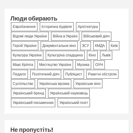
Люди обирають
Євробачення
Історична будівля
Архітектура
Відомі люди України
Війна в Україні
Військовий діяч
Герой України
Документальне кіно
ЗСУ
КМДА
Київ
Культура України
Культурна спадщина
Кіно
Львів
Макс Кріппа
Мистецтво України
Музика
ОУН
Педагог
Політичний діяч
Публіцист
Ракетні обстріли
Суспільство
Українська музика
Українське кіно
Український бренд
Український науковець
Український письменник
Український поет
Не пропустіть!