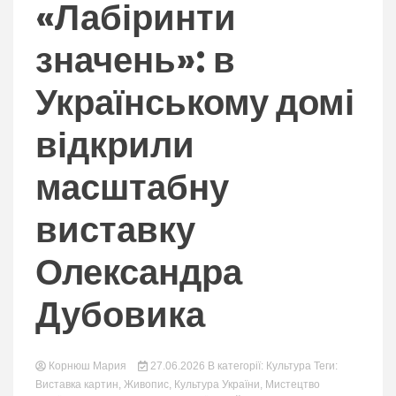
nation.
«Лабіринти
значень»: в
Українському домі
відкрили
масштабну
виставку
Олександра
Дубовика
Корнюш Мария
27.06.2026
В категорії:
Культура
Теги:
Виставка картин
,
Живопис
,
Культура України
,
Мистецтво