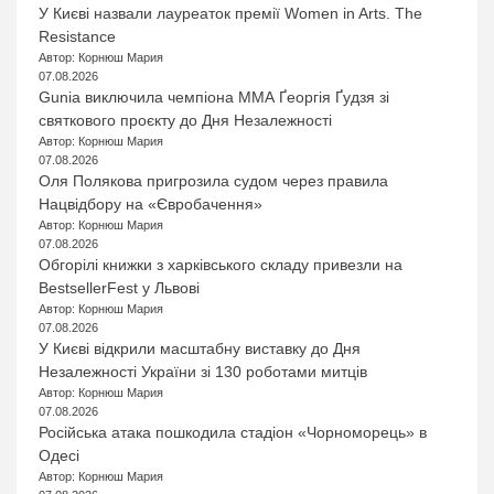
У Києві назвали лауреаток премії Women in Arts. The
Resistance
Автор: Корнюш Мария
07.08.2026
Gunia виключила чемпіона ММА Ґеоргія Ґудзя зі
святкового проєкту до Дня Незалежності
Автор: Корнюш Мария
07.08.2026
Оля Полякова пригрозила судом через правила
Нацвідбору на «Євробачення»
Автор: Корнюш Мария
07.08.2026
Обгорілі книжки з харківського складу привезли на
BestsellerFest у Львові
Автор: Корнюш Мария
07.08.2026
У Києві відкрили масштабну виставку до Дня
Незалежності України зі 130 роботами митців
Автор: Корнюш Мария
07.08.2026
Російська атака пошкодила стадіон «Чорноморець» в
Одесі
Автор: Корнюш Мария