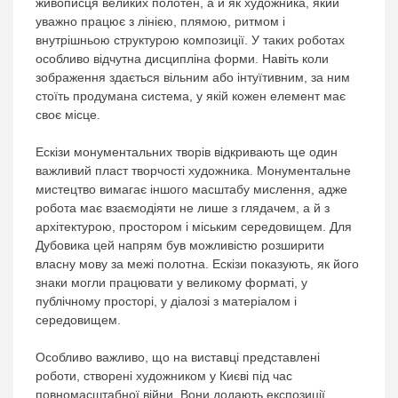
живописця великих полотен, а й як художника, який
уважно працює з лінією, плямою, ритмом і
внутрішньою структурою композиції. У таких роботах
особливо відчутна дисципліна форми. Навіть коли
зображення здається вільним або інтуїтивним, за ним
стоїть продумана система, у якій кожен елемент має
своє місце.
Ескізи монументальних творів відкривають ще один
важливий пласт творчості художника. Монументальне
мистецтво вимагає іншого масштабу мислення, адже
робота має взаємодіяти не лише з глядачем, а й з
архітектурою, простором і міським середовищем. Для
Дубовика цей напрям був можливістю розширити
власну мову за межі полотна. Ескізи показують, як його
знаки могли працювати у великому форматі, у
публічному просторі, у діалозі з матеріалом і
середовищем.
Особливо важливо, що на виставці представлені
роботи, створені художником у Києві під час
повномасштабної війни. Вони додають експозиції