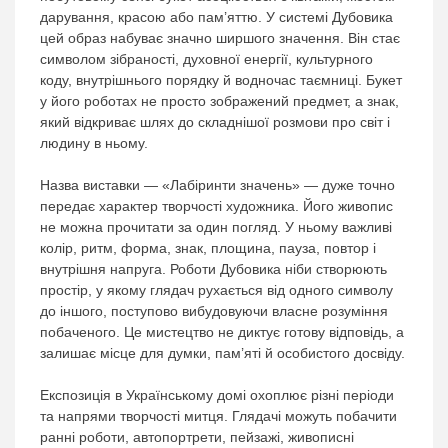
дарування, красою або пам’яттю. У системі Дубовика
цей образ набуває значно ширшого значення. Він стає
символом зібраності, духовної енергії, культурного
коду, внутрішнього порядку й водночас таємниці. Букет
у його роботах не просто зображений предмет, а знак,
який відкриває шлях до складнішої розмови про світ і
людину в ньому.
Назва виставки — «Лабіринти значень» — дуже точно
передає характер творчості художника. Його живопис
не можна прочитати за один погляд. У ньому важливі
колір, ритм, форма, знак, площина, пауза, повтор і
внутрішня напруга. Роботи Дубовика ніби створюють
простір, у якому глядач рухається від одного символу
до іншого, поступово вибудовуючи власне розуміння
побаченого. Це мистецтво не диктує готову відповідь, а
залишає місце для думки, пам’яті й особистого досвіду.
Експозиція в Українському домі охоплює різні періоди
та напрями творчості митця. Глядачі можуть побачити
ранні роботи, автопортрети, пейзажі, живописні