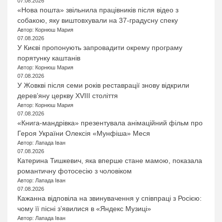
07.08.2026
«Нова пошта» звільнила працівників після відео з
собакою, яку виштовхували на 37-градусну спеку
Автор: Корнюш Мария
07.08.2026
У Києві пропонують запровадити окрему програму
порятунку каштанів
Автор: Корнюш Мария
07.08.2026
У Жовкві після семи років реставрації знову відкрили
дерев’яну церкву XVIII століття
Автор: Корнюш Мария
07.08.2026
«Книга-мандрівка» презентувала анімаційний фільм про
Героя України Олексія «Мунфіша» Меся
Автор: Лапада Іван
07.08.2026
Катерина Тишкевич, яка вперше стане мамою, показала
романтичну фотосесію з чоловіком
Автор: Лапада Іван
07.08.2026
Кажанна відповіла на звинувачення у співпраці з Росією:
чому її пісні з’явилися в «Яндекс Музиці»
Автор: Лапада Іван