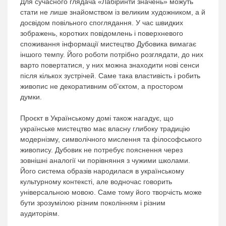
Для сучасного глядача «Лабіринти значень» можуть
стати не лише знайомством із великим художником, а й
досвідом повільного споглядання. У час швидких
зображень, коротких повідомлень і поверхневого
споживання інформації мистецтво Дубовика вимагає
іншого темпу. Його роботи потрібно розглядати, до них
варто повертатися, у них можна знаходити нові сенси
після кількох зустрічей. Саме така властивість і робить
живопис не декоративним об’єктом, а простором
думки.
Проєкт в Українському домі також нагадує, що
українське мистецтво має власну глибоку традицію
модернізму, символічного мислення та філософського
живопису. Дубовик не потребує пояснення через
зовнішні аналогії чи порівняння з чужими школами.
Його система образів народилася в українському
культурному контексті, але водночас говорить
універсальною мовою. Саме тому його творчість може
бути зрозумілою різним поколінням і різним
аудиторіям.