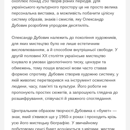
охоплює понад 250 творів різних періодів. Для
українського культурного простору це не просто велика
персональна виставка, а можливість побачити цілісну
систему образів, знаків і смислів, яку Олександр
Дубовик розробляв упродовж десятиліть.
Олександр Дубовик належить до покоління художників,
для яких мистецтво було не лише естетичним
висловлюванням, а й способом внутрішньої свободи. У
другій половині ХХ століття українське мистецтво
існувало в умовах ідеологічного тиску, цензури та
обмежень, тому пошук власної мови часто ставав
формою спротиву. Дубовик створив художню систему, у
якій живопис перетворився на інструмент осмислення
людини, часу, пам’яті та культури. Його роботи не
пропонують простих сюжетів, а запрошують глядача до
розшифрування, співучасті й уважного споглядання.
Центральним образом творчості Дубовика є «букет» —
знак, який з’явився ще у 1960-х роках і проходить крізь
усю його мистецьку біографію. У звичайному
побутовому сенсі букет асоціюється з квітами, жестом