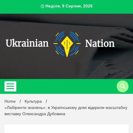
Skip
Неділя, 9 Серпня, 2026
to
content
ukrai
Home
Культура
«Лабіринти значень»: в Українському домі відкрили масштабну
виставку Олександра Дубовика