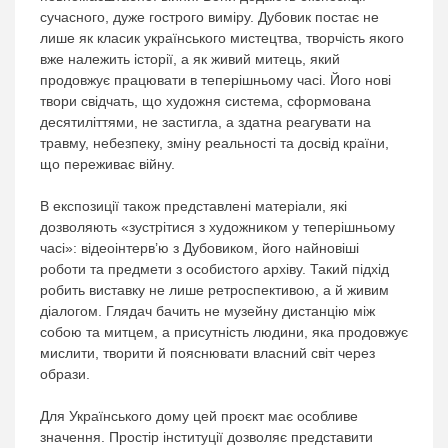
сучасного, дуже гострого виміру. Дубовик постає не
лише як класик українського мистецтва, творчість якого
вже належить історії, а як живий митець, який
продовжує працювати в теперішньому часі. Його нові
твори свідчать, що художня система, сформована
десятиліттями, не застигла, а здатна реагувати на
травму, небезпеку, зміну реальності та досвід країни,
що переживає війну.
В експозиції також представлені матеріали, які
дозволяють «зустрітися з художником у теперішньому
часі»: відеоінтерв’ю з Дубовиком, його найновіші
роботи та предмети з особистого архіву. Такий підхід
робить виставку не лише ретроспективою, а й живим
діалогом. Глядач бачить не музейну дистанцію між
собою та митцем, а присутність людини, яка продовжує
мислити, творити й пояснювати власний світ через
образи.
Для Українського дому цей проєкт має особливе
значення. Простір інституції дозволяє представити