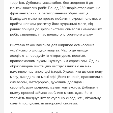
творчість Дубовика масштабно, без зведення її до
кількох знакових робіт. Понад 250 творів створюють не
фрагментарний, а багаторівневий образ митця.
Відвідувач може не просто побачити окремі полотна, а
пройти шляхом розвитку його художньої мови, від
ранніх пошуків до зрілої системи символів і найновіших
робіт, створених у час великого історичного зламу.
Виставка також важлива для ширшого осмислення
українського шістдесятництва. Часто це явище
асоціюють передусім із літературою, поезією,
правозахисним рухом і культурним спротивом. Однак
образотворче мистецтво шістдесятників є не менш
важливою частиною цієї історії. Художники шукали нову
мову, виходили за межі офіційних канонів, працювали з
символом, метафорою, духовним досвідом і
європейським модерністським контекстом. Дубовик у
цьому процесі займає особливе місце, адже його
творчість поєднує інтелектуальну складність, візуальну
силу й послідовність авторської системи.