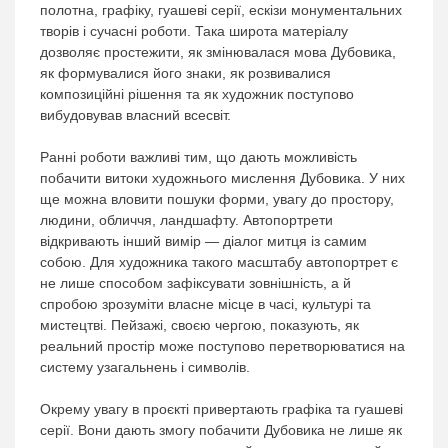
полотна, графіку, гуашеві серії, ескізи монументальних
творів і сучасні роботи. Така широта матеріалу
дозволяє простежити, як змінювалася мова Дубовика,
як формувалися його знаки, як розвивалися
композиційні рішення та як художник поступово
вибудовував власний всесвіт.
Ранні роботи важливі тим, що дають можливість
побачити витоки художнього мислення Дубовика. У них
ще можна вловити пошуки форми, увагу до простору,
людини, обличчя, ландшафту. Автопортрети
відкривають інший вимір — діалог митця із самим
собою. Для художника такого масштабу автопортрет є
не лише способом зафіксувати зовнішність, а й
спробою зрозуміти власне місце в часі, культурі та
мистецтві. Пейзажі, своєю чергою, показують, як
реальний простір може поступово перетворюватися на
систему узагальнень і символів.
Окрему увагу в проєкті привертають графіка та гуашеві
серії. Вони дають змогу побачити Дубовика не лише як