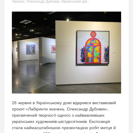
України
,
Олександр Дубовик
,
Український дім
-
26 червня в Українському домі відкрився виставковий
проєкт «Лабіринти значень. Олександр Дубовик»,
присвячений творчості одного з найважливіших
українських художників-шістдесятників. Експозиція
стала наймасштабнішою презентацією робіт митця й