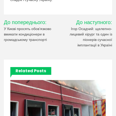
Навігація
До попереднього:
До наступного:
записів
У Києві просять обов’язково
Ігор Осадчий: щелепно-
вмикати кондиціонери в
лицевий хірург та один із
громадському транспорті
піонерів сучасної
імплантації в Україні
Related Posts