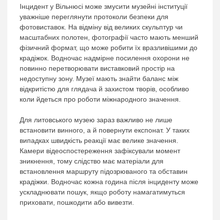
Інцидент у Вільнюсі може змусити музейні інституції
уважніше переглянути протоколи безпеки для
фотовиставок. На відміну від великих скульптур чи
масштабних полотен, фотографії часто мають менший
фізичний формат, що може робити їх вразливішими до
крадіжок. Водночас надмірне посилення охорони не
повинно перетворювати виставковий простір на
недоступну зону. Музеї мають знайти баланс між
відкритістю для глядача й захистом творів, особливо
коли йдеться про роботи міжнародного значення.
Для литовського музею зараз важливо не лише
встановити винного, а й повернути експонат. У таких
випадках швидкість реакції має велике значення.
Камери відеоспостереження зафіксували момент
зникнення, тому слідство має матеріали для
встановлення маршруту підозрюваного та обставин
крадіжки. Водночас кожна година після інциденту може
ускладнювати пошук, якщо роботу намагатимуться
приховати, пошкодити або вивезти.