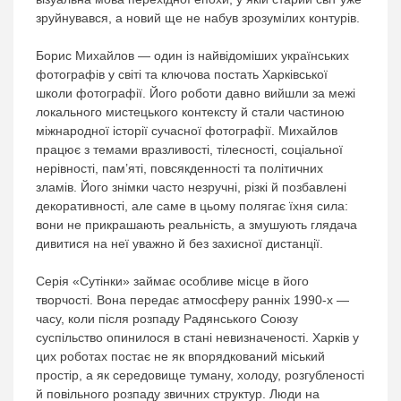
зруйнувався, а новий ще не набув зрозумілих контурів.
Борис Михайлов — один із найвідоміших українських
фотографів у світі та ключова постать Харківської
школи фотографії. Його роботи давно вийшли за межі
локального мистецького контексту й стали частиною
міжнародної історії сучасної фотографії. Михайлов
працює з темами вразливості, тілесності, соціальної
нерівності, пам’яті, повсякденності та політичних
зламів. Його знімки часто незручні, різкі й позбавлені
декоративності, але саме в цьому полягає їхня сила:
вони не прикрашають реальність, а змушують глядача
дивитися на неї уважно й без захисної дистанції.
Серія «Сутінки» займає особливе місце в його
творчості. Вона передає атмосферу ранніх 1990-х —
часу, коли після розпаду Радянського Союзу
суспільство опинилося в стані невизначеності. Харків у
цих роботах постає не як впорядкований міський
простір, а як середовище туману, холоду, розгубленості
й повільного розпаду звичних структур. Люди на