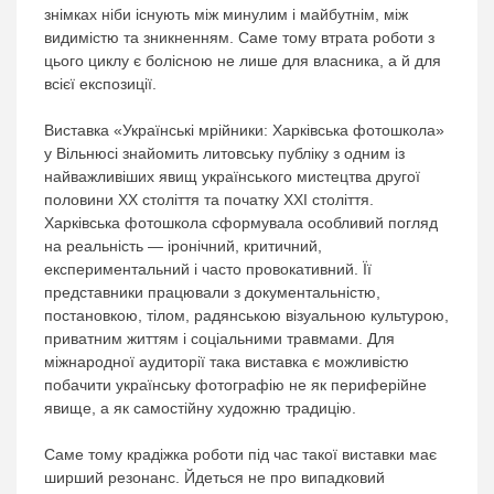
знімках ніби існують між минулим і майбутнім, між
видимістю та зникненням. Саме тому втрата роботи з
цього циклу є болісною не лише для власника, а й для
всієї експозиції.
Виставка «Українські мрійники: Харківська фотошкола»
у Вільнюсі знайомить литовську публіку з одним із
найважливіших явищ українського мистецтва другої
половини ХХ століття та початку ХХІ століття.
Харківська фотошкола сформувала особливий погляд
на реальність — іронічний, критичний,
експериментальний і часто провокативний. Її
представники працювали з документальністю,
постановкою, тілом, радянською візуальною культурою,
приватним життям і соціальними травмами. Для
міжнародної аудиторії така виставка є можливістю
побачити українську фотографію не як периферійне
явище, а як самостійну художню традицію.
Саме тому крадіжка роботи під час такої виставки має
ширший резонанс. Йдеться не про випадковий