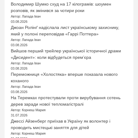
Володимир Шумко схуд на 17 кілограмів: шоумен
розповів, як змінився за чотири роки
Автор: Лапада Іван
03.08.2026
Джоан Ролінґ надіслала лист українському захиснику,
який у полоні переповідав «Гаррі Поттера»
Автор: Лапада Іван
03.08.2026
Вийшов перший трейлер української історичної драми
«Дисидент»: коли відбудеться прем’єра
Автор: Лапада Іван
03.08.2026
Переможниця «Холостяка» вперше показала нового
коханого
Автор: Лапада Іван
03.08.2026
На Теремках протестували проти вирубування сотень
дерев заради нової тепломагістралі
Автор: Корнюш Мария
31.07.2026
Джессі Айзенберг приїхав в Україну як волонтер і
проводить мистецькі заняття для дітей
Автор: Корнюш Мария