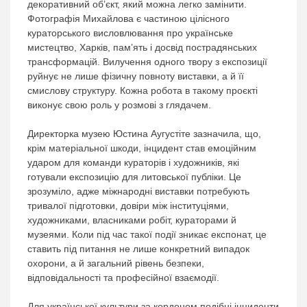
декоративний об’єкт, який можна легко замінити.
Фотографія Михайлова є частиною цілісного
кураторського висловлювання про українське
мистецтво, Харків, пам’ять і досвід пострадянських
трансформацій. Вилучення одного твору з експозиції
руйнує не лише фізичну повноту виставки, а й її
смислову структуру. Кожна робота в такому проєкті
виконує свою роль у розмові з глядачем.
Директорка музею Юстина Аугустіте зазначила, що,
крім матеріальної шкоди, інцидент став емоційним
ударом для команди кураторів і художників, які
готували експозицію для литовської публіки. Це
зрозуміло, адже міжнародні виставки потребують
тривалої підготовки, довіри між інституціями,
художниками, власниками робіт, кураторами й
музеями. Коли під час такої події зникає експонат, це
ставить під питання не лише конкретний випадок
охорони, а й загальний рівень безпеки,
відповідальності та професійної взаємодії.
Для української культури за кордоном подібні інциденти