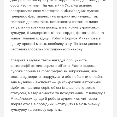
особливо чутливі. Під час війни Україна активно
представляє своє мистецтво в міжнародних музеях,
галереях, фестивалях і культурних інституціях. Такі
виставки допомагають пояснювати світові не лише
актуальний воєнний досвід, а й глибину української
культури, її модерністські, авангардні, фотографічні та
концептуальні традиції. Роботи Бориса Михайлова в
цьому процесі мають особливу вагу, бо вони давно є
частиною глобального художнього канону.
Крадіжка з музею також нагадує про цінність
фотографії як мистецького об’єкта. Часто широка
публіка сприймає фотографію як зображення, яке
можна відтворити, надрукувати або побачити онлайн.
Але музейний експонат — це конкретний авторський
відбиток, частина серії, об’єкт із власною історією,
статусом, матеріальністю та походженням. У випадку з
Михайловим це ще й робота художника, чиї твори
зберігаються в провідних інституціях і мають значну
культурну та ринкову вартість.