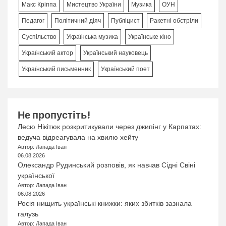
Макс Кріппа
Мистецтво України
Музика
ОУН
Педагог
Політичний діяч
Публіцист
Ракетні обстріли
Суспільство
Українська музика
Українське кіно
Український актор
Український науковець
Український письменник
Український поет
Не пропустіть!
Лесю Нікітюк розкритикували через джипінг у Карпатах:
ведуча відреагувала на хвилю хейту
Автор: Лапада Іван
06.08.2026
Олександр Рудинський розповів, як навчав Сідні Свіні
української
Автор: Лапада Іван
06.08.2026
Росія нищить українські книжки: яких збитків зазнала
галузь
Автор: Лапада Іван