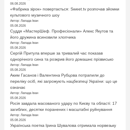
06.08.2026
«Фабрика зірок» повертається: Sweet.tv розпочав зйомки
культового музичного шоу
Автор: Лапада Іван
05.08.2026
Суддя «МастерШеф. Професіонали» Алекс Якутов та
його дружина всиновили хлопчика
Автор: Лапада Іван
05.08.2026
Сергій Притула вперше за тривалий час показав
однорічного сина та розкрив його домашнє прізвисько
Автор: Лапада Іван
05.08.2026
Аким Гасанов і Валентина Рубцова потрапили до
переліку осіб, які загрожують нацбезпеці України: що це
означає
Автор: Лапада Іван
05.08.2026
Росія завдала масованого удару по Києву та області: 17
загиблих, десятки поранених і масштабні руйнування
Автор: Лапада Іван
05.08.2026
Українська поетка Ірина Шувалова отримала норвезьку