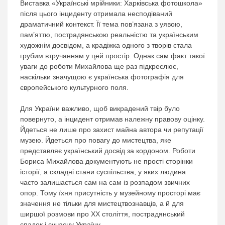
Виставка «Українські мрійники: Харківська фотошкола»
після цього інциденту отримала несподіваний
драматичний контекст. Її тема пов’язана з уявою,
пам’яттю, пострадянською реальністю та українським
художнім досвідом, а крадіжка одного з творів стала
грубим втручанням у цей простір. Однак сам факт такої
уваги до роботи Михайлова ще раз підкреслює,
наскільки значущою є українська фотографія для
європейського культурного поля.
Для України важливо, щоб викрадений твір було
повернуто, а інцидент отримав належну правову оцінку.
Йдеться не лише про захист майна автора чи репутації
музею. Йдеться про повагу до мистецтва, яке
представляє український досвід за кордоном. Роботи
Бориса Михайлова документують не прості сторінки
історії, а складні стани суспільства, у яких людина
часто залишається сам на сам із розпадом звичних
опор. Тому їхня присутність у музейному просторі має
значення не тільки для мистецтвознавців, а й для
ширшої розмови про ХХ століття, пострадянський
спадок і сучасну Україну.