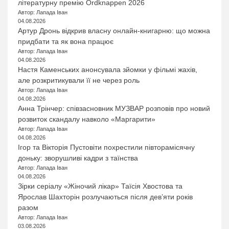
літературну премію Ordknappen 2026
Автор: Лапада Іван
04.08.2026
Артур Дронь відкрив власну онлайн-книгарню: що можна
придбати та як вона працює
Автор: Лапада Іван
04.08.2026
Настя Каменських анонсувала зйомки у фільмі жахів,
але розкритикували її не через роль
Автор: Лапада Іван
04.08.2026
Анна Трінчер: співзасновник МУЗВАР розповів про новий
розвиток скандалу навколо «Маргарити»
Автор: Лапада Іван
04.08.2026
Ігор та Вікторія Пустовіти похрестили півторамісячну
доньку: зворушливі кадри з таїнства
Автор: Лапада Іван
04.08.2026
Зірки серіалу «Жіночий лікар» Таїсія Хвостова та
Ярослав Шахторін розлучаються після дев’яти років
разом
Автор: Лапада Іван
03.08.2026