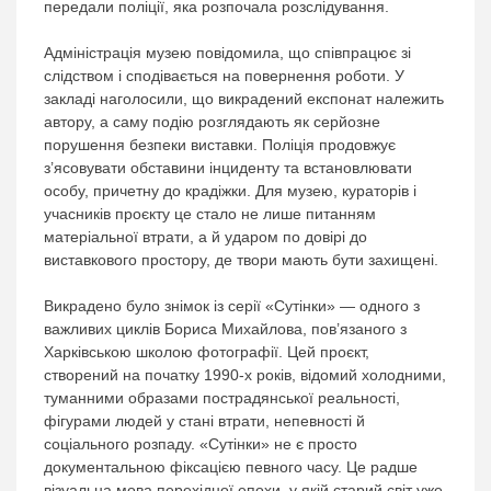
передали поліції, яка розпочала розслідування.
Адміністрація музею повідомила, що співпрацює зі
слідством і сподівається на повернення роботи. У
закладі наголосили, що викрадений експонат належить
автору, а саму подію розглядають як серйозне
порушення безпеки виставки. Поліція продовжує
з’ясовувати обставини інциденту та встановлювати
особу, причетну до крадіжки. Для музею, кураторів і
учасників проєкту це стало не лише питанням
матеріальної втрати, а й ударом по довірі до
виставкового простору, де твори мають бути захищені.
Викрадено було знімок із серії «Сутінки» — одного з
важливих циклів Бориса Михайлова, пов’язаного з
Харківською школою фотографії. Цей проєкт,
створений на початку 1990-х років, відомий холодними,
туманними образами пострадянської реальності,
фігурами людей у стані втрати, непевності й
соціального розпаду. «Сутінки» не є просто
документальною фіксацією певного часу. Це радше
візуальна мова перехідної епохи, у якій старий світ уже