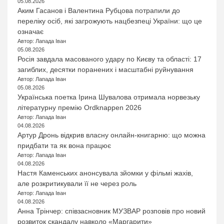
05.08.2026
Аким Гасанов і Валентина Рубцова потрапили до
переліку осіб, які загрожують нацбезпеці України: що це
означає
Автор: Лапада Іван
05.08.2026
Росія завдала масованого удару по Києву та області: 17
загиблих, десятки поранених і масштабні руйнування
Автор: Лапада Іван
05.08.2026
Українська поетка Ірина Шувалова отримала норвезьку
літературну премію Ordknappen 2026
Автор: Лапада Іван
04.08.2026
Артур Дронь відкрив власну онлайн-книгарню: що можна
придбати та як вона працює
Автор: Лапада Іван
04.08.2026
Настя Каменських анонсувала зйомки у фільмі жахів,
але розкритикували її не через роль
Автор: Лапада Іван
04.08.2026
Анна Трінчер: співзасновник МУЗВАР розповів про новий
розвиток скандалу навколо «Маргарити»