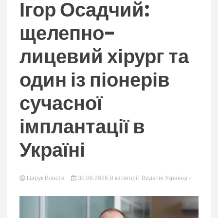
nation.
Ігор Осадчий:
щелепно-
лицевий хірург та
один із піонерів
сучасної
імплантації в
Україні
Царук Власта
30.06.2026
В категорії:
Видатні Українці
-