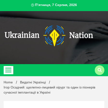
Skip
П’ятниця, 7 Серпня, 2026
to
content
ukrai
Home
Видатні Українці
Ігор Осадчий: щелепно-лицевий хірург та один із піонерів
сучасної імплантації в Україні