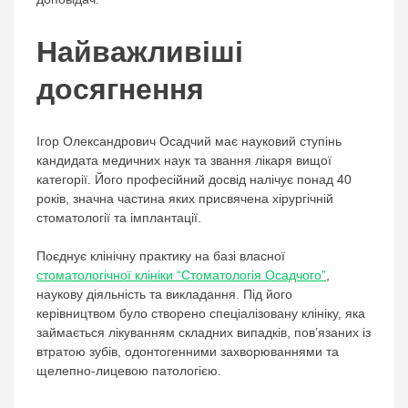
Найважливіші
досягнення
Ігор Олександрович Осадчий має науковий ступінь
кандидата медичних наук та звання лікаря вищої
категорії. Його професійний досвід налічує понад 40
років, значна частина яких присвячена хірургічній
стоматології та імплантації.
Поєднує клінічну практику на базі власної
стоматологічної клініки “Стоматологія Осадчого”
,
наукову діяльність та викладання. Під його
керівництвом було створено спеціалізовану клініку, яка
займається лікуванням складних випадків, пов’язаних із
втратою зубів, одонтогенними захворюваннями та
щелепно-лицевою патологією.