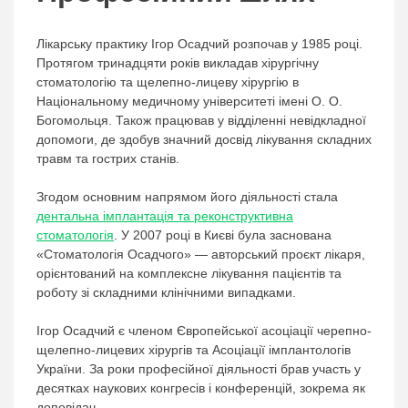
Лікарську практику Ігор Осадчий розпочав у 1985 році.
Протягом тринадцяти років викладав хірургічну
стоматологію та щелепно-лицеву хірургію в
Національному медичному університеті імені О. О.
Богомольця. Також працював у відділенні невідкладної
допомоги, де здобув значний досвід лікування складних
травм та гострих станів.
Згодом основним напрямом його діяльності стала
дентальна імплантація та реконструктивна
стоматологія
. У 2007 році в Києві була заснована
«Стоматологія Осадчого» — авторський проєкт лікаря,
орієнтований на комплексне лікування пацієнтів та
роботу зі складними клінічними випадками.
Ігор Осадчий є членом Європейської асоціації черепно-
щелепно-лицевих хірургів та Асоціації імплантологів
України. За роки професійної діяльності брав участь у
десятках наукових конгресів і конференцій, зокрема як
доповідач.