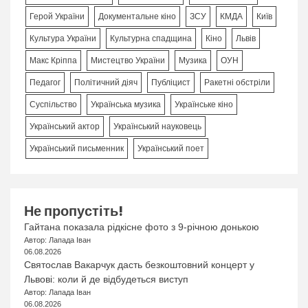
Герой України
Документальне кіно
ЗСУ
КМДА
Київ
Культура України
Культурна спадщина
Кіно
Львів
Макс Кріппа
Мистецтво України
Музика
ОУН
Педагог
Політичний діяч
Публіцист
Ракетні обстріли
Суспільство
Українська музика
Українське кіно
Український актор
Український науковець
Український письменник
Український поет
Не пропустіть!
Гайтана показала рідкісне фото з 9-річною донькою
Автор: Лапада Іван
06.08.2026
Святослав Вакарчук дасть безкоштовний концерт у
Львові: коли й де відбудеться виступ
Автор: Лапада Іван
06.08.2026