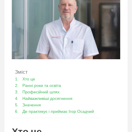
Зміст
Хто це
Ранні роки та освіта
Професійний шлях
Найважливіші досягнення
Значення
Де практикує і приймає Ігор Осадчий
Хто це