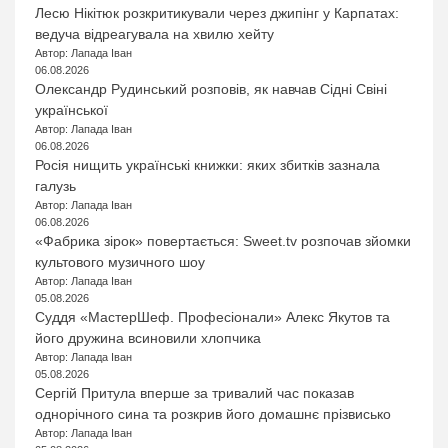
Лесю Нікітюк розкритикували через джипінг у Карпатах:
ведуча відреагувала на хвилю хейту
Автор: Лапада Іван
06.08.2026
Олександр Рудинський розповів, як навчав Сідні Свіні
української
Автор: Лапада Іван
06.08.2026
Росія нищить українські книжки: яких збитків зазнала
галузь
Автор: Лапада Іван
06.08.2026
«Фабрика зірок» повертається: Sweet.tv розпочав зйомки
культового музичного шоу
Автор: Лапада Іван
05.08.2026
Суддя «МастерШеф. Професіонали» Алекс Якутов та
його дружина всиновили хлопчика
Автор: Лапада Іван
05.08.2026
Сергій Притула вперше за тривалий час показав
однорічного сина та розкрив його домашнє прізвисько
Автор: Лапада Іван