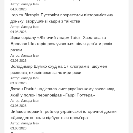
Автор: Лапада Іван
04.08.2026
Ігор та Вікторія Пустовіти похрестили півторамісячну
доньку: зворушливі кадри з таїнства
Автор: Лапада Іван
04.08.2026
Зірки серіалу «Жіночий лікар» Таїсія Хвостова та
Ярослав Шахторін розлучаються після дев’яти років
разом
Автор: Лапада Іван
03.08.2026
Володимир Шумко схуд на 17 кілограмів: шоумен
розповів, як змінився за чотири роки
Автор: Лапада Іван
03.08.2026
Джоан Ролінґ надіслала лист українському захиснику,
який у полоні переповідав «Гаррі Поттера»
Автор: Лапада Іван
03.08.2026
Вийшов перший трейлер української історичної драми
«Дисидент»: коли відбудеться прем’єра
Автор: Лапада Іван
03.08.2026