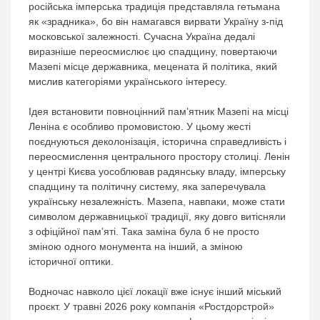
російська імперська традиція представляла гетьмана
як «зрадника», бо він намагався вирвати Україну з-під
московської залежності. Сучасна Україна дедалі
виразніше переосмислює цю спадщину, повертаючи
Мазепі місце державника, мецената й політика, який
мислив категоріями українського інтересу.
Ідея встановити повноцінний пам’ятник Мазепі на місці
Леніна є особливо промовистою. У цьому жесті
поєднуються деколонізація, історична справедливість і
переосмислення центрального простору столиці. Ленін
у центрі Києва уособлював радянську владу, імперську
спадщину та політичну систему, яка заперечувала
українську незалежність. Мазепа, навпаки, може стати
символом державницької традиції, яку довго витісняли
з офіційної пам’яті. Така заміна була б не просто
зміною одного монумента на інший, а зміною
історичної оптики.
Водночас навколо цієї локації вже існує інший міський
проєкт. У травні 2026 року компанія «Ростдорстрой»