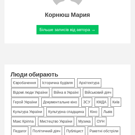
Корнюш Мария
Більше записів від автора →
Люди обирають
Євробачення
Історична будівля
Архітектура
Відомі люди України
Війна в Україні
Військовий діяч
Герой України
Документальне кіно
ЗСУ
КМДА
Київ
Культура України
Культурна спадщина
Кіно
Львів
Макс Кріппа
Мистецтво України
Музика
ОУН
Педагог
Політичний діяч
Публіцист
Ракетні обстріли