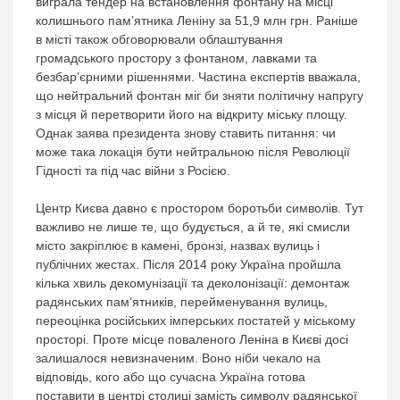
виграла тендер на встановлення фонтану на місці
колишнього пам’ятника Леніну за 51,9 млн грн. Раніше
в місті також обговорювали облаштування
громадського простору з фонтаном, лавками та
безбар’єрними рішеннями. Частина експертів вважала,
що нейтральний фонтан міг би зняти політичну напругу
з місця й перетворити його на відкриту міську площу.
Однак заява президента знову ставить питання: чи
може така локація бути нейтральною після Революції
Гідності та під час війни з Росією.
Центр Києва давно є простором боротьби символів. Тут
важливо не лише те, що будується, а й те, які смисли
місто закріплює в камені, бронзі, назвах вулиць і
публічних жестах. Після 2014 року Україна пройшла
кілька хвиль декомунізації та деколонізації: демонтаж
радянських пам’ятників, перейменування вулиць,
переоцінка російських імперських постатей у міському
просторі. Проте місце поваленого Леніна в Києві досі
залишалося невизначеним. Воно ніби чекало на
відповідь, кого або що сучасна Україна готова
поставити в центрі столиці замість символу радянської