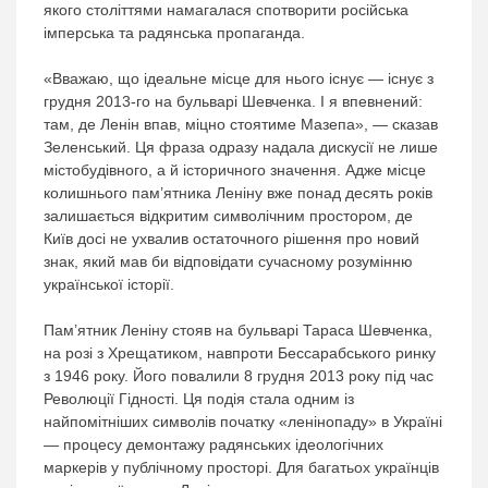
якого століттями намагалася спотворити російська
імперська та радянська пропаганда.
«Вважаю, що ідеальне місце для нього існує — існує з
грудня 2013-го на бульварі Шевченка. І я впевнений:
там, де Ленін впав, міцно стоятиме Мазепа», — сказав
Зеленський. Ця фраза одразу надала дискусії не лише
містобудівного, а й історичного значення. Адже місце
колишнього пам’ятника Леніну вже понад десять років
залишається відкритим символічним простором, де
Київ досі не ухвалив остаточного рішення про новий
знак, який мав би відповідати сучасному розумінню
української історії.
Пам’ятник Леніну стояв на бульварі Тараса Шевченка,
на розі з Хрещатиком, навпроти Бессарабського ринку
з 1946 року. Його повалили 8 грудня 2013 року під час
Революції Гідності. Ця подія стала одним із
найпомітніших символів початку «ленінопаду» в Україні
— процесу демонтажу радянських ідеологічних
маркерів у публічному просторі. Для багатьох українців