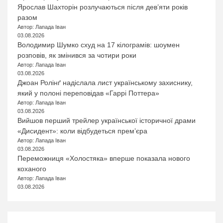
Ярослав Шахторін розлучаються після дев’яти років
разом
Автор: Лапада Іван
03.08.2026
Володимир Шумко схуд на 17 кілограмів: шоумен
розповів, як змінився за чотири роки
Автор: Лапада Іван
03.08.2026
Джоан Ролінґ надіслала лист українському захиснику,
який у полоні переповідав «Гаррі Поттера»
Автор: Лапада Іван
03.08.2026
Вийшов перший трейлер української історичної драми
«Дисидент»: коли відбудеться прем’єра
Автор: Лапада Іван
03.08.2026
Переможниця «Холостяка» вперше показала нового
коханого
Автор: Лапада Іван
03.08.2026