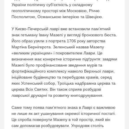
України політичну суб’єктність у складному
геополітичному просторі між Московією, Річчю
Посполитою, Османською імперією та Швецією.
У Києво-Печерській лаврі вже встановили пам’ятний
знак гетьману Івану Мазепі у вигляді бронзового бюста.
Його образ узяли з портрета 1706 року авторства
Мартіна Бернігерота. Зеленський назвав Мазепу
«великим українцем» і покровителем Лаври. Це
визначення має конкретне історичне підґрунтя: завдяки
Мазепі було профінансоване зведення мурів та
фортифікаційного комплексу навколо Верхньої лаври,
ініційоване будівництво та перебудова храмів, серед
яких Успенський собор, Троїцька надбрамна церква та
церква Всіх Святих. Він також сприяв розбудові
лаврської друкарні та розвитку книгодрукування.
Саме тому поява пам’ятного знака в Лаврі є важливою
не лише як акт ушанування окремої історичної постаті.
Це спроба повернути Мазепу в той простір, який він
сам допомагав розбудовувати. Упродовж століть