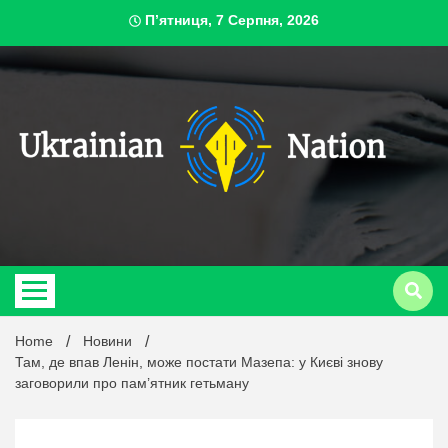
Skip
П’ятниця, 7 Серпня, 2026
to
content
ukrai
Home
Новини
Там, де впав Ленін, може постати Мазепа: у Києві знову
заговорили про пам’ятник гетьману