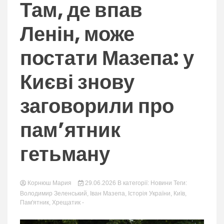
nation.
Там, де впав
Ленін, може
постати Мазепа: у
Києві знову
заговорили про
пам’ятник
гетьману
Корнюш Мария
29.06.2026
В категорії:
Новини
Теги:
Володимир Зеленський
,
Іван Мазепа
,
Історія України
,
Київ
,
Пам'ятник
,
Хрещатик
-