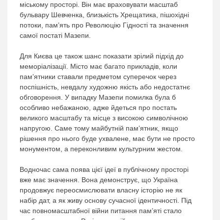
міському просторі. Він має враховувати масштаб
бульвару Шевченка, близькість Хрещатика, пішохідні
потоки, пам’ять про Революцію Гідності та значення
самої постаті Мазепи.
Для Києва це також шанс показати зрілий підхід до
меморіалізації. Місто має багато прикладів, коли
пам’ятники ставали предметом суперечок через
поспішність, невдалу художню якість або недостатнє
обговорення. У випадку Мазепи помилка була б
особливо небажаною, адже йдеться про постать
великого масштабу та місце з високою символічною
напругою. Саме тому майбутній пам’ятник, якщо
рішення про нього буде ухвалене, має бути не просто
монументом, а переконливим культурним жестом.
Водночас сама поява цієї ідеї в публічному просторі
вже має значення. Вона демонструє, що Україна
продовжує переосмислювати власну історію не як
набір дат, а як живу основу сучасної ідентичності. Під
час повномасштабної війни питання пам’яті стало