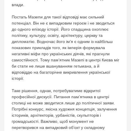
влади.
Постать Мазепи для такої відповіді має сильний
потенціал. Він не є випадковим героєм і не зводиться
до одного епізоду історії. Його спадщина охоплює
політику, культуру, освіту, архітектуру, церкву та
дипломатію. Водночас його ім’я є одним із найбільш
показових прикладів того, як імперія формувала
негативні міфи про українських діячів, які прагнули
самостійності. Тому пам’ятник Мазепі в центрі Києва міг
би стати не лише вшануванням гетьмана, а й
відповіддю на багаторічне викривлення української
історії.
Таке рішення, однак, потребуватиме відкритої
професійної дискусії. Питання пам’ятника в центрі
столиці не може зводитися лише до політичної заяви.
Потрібні конкурс, якісна художня концепція, залучення
істориків, архітекторів, урбаністів, скульпторів і
громадськості. Важливо, щоб монумент не
перетворився на випадковий об’єкт у складному