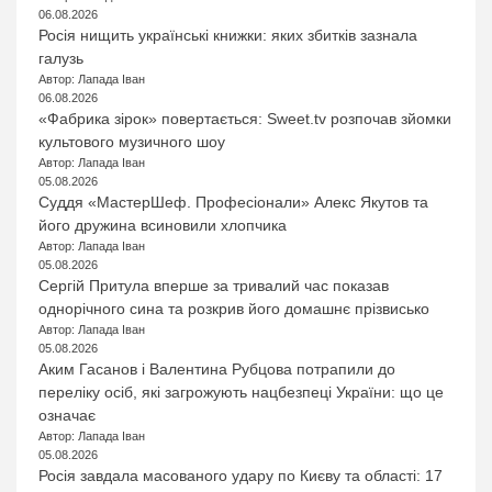
06.08.2026
Росія нищить українські книжки: яких збитків зазнала
галузь
Автор: Лапада Іван
06.08.2026
«Фабрика зірок» повертається: Sweet.tv розпочав зйомки
культового музичного шоу
Автор: Лапада Іван
05.08.2026
Суддя «МастерШеф. Професіонали» Алекс Якутов та
його дружина всиновили хлопчика
Автор: Лапада Іван
05.08.2026
Сергій Притула вперше за тривалий час показав
однорічного сина та розкрив його домашнє прізвисько
Автор: Лапада Іван
05.08.2026
Аким Гасанов і Валентина Рубцова потрапили до
переліку осіб, які загрожують нацбезпеці України: що це
означає
Автор: Лапада Іван
05.08.2026
Росія завдала масованого удару по Києву та області: 17