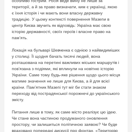
особливо гострим. Росія веде війну не лише за
території, а й за право визначати, ким є українці, якою
є їхня історія і чи мають вони власну державну
традицію. У цьому контексті повернення Мазепи в
центр Києва звучить як відповідь: Україна має свою
історію державності, своїх героїв і власне право на
пам’ять.
Локація на бульварі Шевченка є однією з найвидиміших
у столиці. Її щодня бачать тисячі людей, вона
розташована на перетині важливих міських маршрутів і
пов’язана з подіями, які вплинули на новітню історію
України. Саме тому будь-яке рішення щодо цього місця
матиме значення не лише для Києва, а й для всієї
країни. Пам’ятник Мазепі тут міг би стати знаком
переходу від пострадянської порожнечі до українського
змісту.
Питання лише в тому, як саме місто реалізує цю ідею.
Чи стане вона частиною продуманого оновлення
простору, чи залишиться політичною заявою? Чи буде
враховано попередні дискусії про фонтан, «Територію