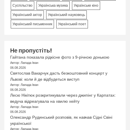
Суспільство
Українська музика
Українське кіно
Український актор
Український науковець
Український письменник
Український поет
Не пропустіть!
Гайтана показала рідкісне фото з 9-річною донькою
Автор: Лапада Іван
06.08.2026
Святослав Вакарчук дасть безкоштовний концерт у
Львові: коли й де відбудеться виступ
Автор: Лапада Іван
06.08.2026
Лесю Нікітюк розкритикували через джипінг у Карпатах:
ведуча відреагувала на хвилю хейту
Автор: Лапада Іван
06.08.2026
Олександр Рудинський розповів, як навчав Сідні Свіні
української
Автор: Лапада Іван