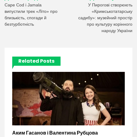
записів
Cape Cod і Jamala
У Пирогові створюють
випустили трек «Літо» про
«Кримськотатарську
близькість, спогади й
садибу»: музейний простір
безтурботність
про культуру корінного
народу України
Related Posts
Аким Гасанов і Валентина Рубцова