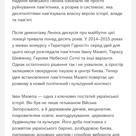
падіння київського Леніна означало не просто
руйнування пам’ятника, а розрив із системою, яка
десятиліттями нав’язувала власну версію історії, влади
та пам’яті.
Після демонтажу Леніна дискусія про майбутнє цієї
локації тривала понад десять років. У 2014–2015 роках
у межах конкурсу «Територія Гідності» серед ідей для
цього місця розглядали пам’ятник Івану Мазепі, Тарасу
Шевченку, Героям Небесної Сотні та інші варіанти.
Однак остаточного рішення так і не ухвалили, а простір
залишився своєрідною паузою в центрі Києва. Тепер
ідея встановлення пам’ятника Мазепі повертає цю
розмову в новий політичний і культурний контекст.
Іван Мазепа — одна з ключових постатей української
історії. Він був не лише гетьманом Війська
Запорозького, а й державним діячем, меценатом,
покровителем освіти, книгодрукування, церковного
будівництва та культури. Його доба пов’язана з
розквітом українського бароко, розбудовою Києва,
підтримкою духовних центрів і спробою вибороти для