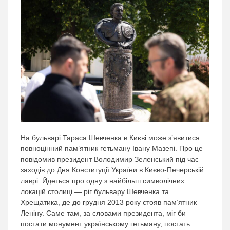
На бульварі Тараса Шевченка в Києві може з’явитися
повноцінний пам’ятник гетьману Івану Мазепі. Про це
повідомив президент Володимир Зеленський під час
заходів до Дня Конституції України в Києво-Печерській
лаврі. Йдеться про одну з найбільш символічних
локацій столиці — ріг бульвару Шевченка та
Хрещатика, де до грудня 2013 року стояв пам’ятник
Леніну. Саме там, за словами президента, міг би
постати монумент українському гетьману, постать