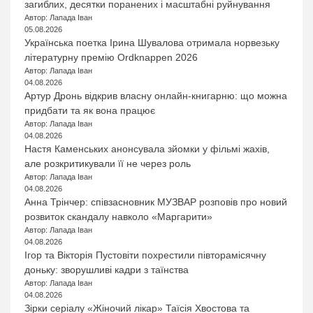
загиблих, десятки поранених і масштабні руйнування
Автор: Лапада Іван
05.08.2026
Українська поетка Ірина Шувалова отримала норвезьку
літературну премію Ordknappen 2026
Автор: Лапада Іван
04.08.2026
Артур Дронь відкрив власну онлайн-книгарню: що можна
придбати та як вона працює
Автор: Лапада Іван
04.08.2026
Настя Каменських анонсувала зйомки у фільмі жахів,
але розкритикували її не через роль
Автор: Лапада Іван
04.08.2026
Анна Трінчер: співзасновник МУЗВАР розповів про новий
розвиток скандалу навколо «Маргарити»
Автор: Лапада Іван
04.08.2026
Ігор та Вікторія Пустовіти похрестили півторамісячну
доньку: зворушливі кадри з таїнства
Автор: Лапада Іван
04.08.2026
Зірки серіалу «Жіночий лікар» Таїсія Хвостова та