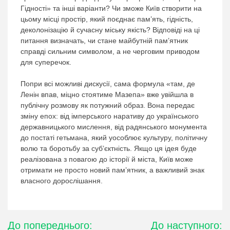
Гідності» та інші варіанти? Чи зможе Київ створити на
цьому місці простір, який поєднає пам’ять, гідність,
деколонізацію й сучасну міську якість? Відповіді на ці
питання визначать, чи стане майбутній пам’ятник
справді сильним символом, а не черговим приводом
для суперечок.
Попри всі можливі дискусії, сама формула «там, де
Ленін впав, міцно стоятиме Мазепа» вже увійшла в
публічну розмову як потужний образ. Вона передає
зміну епох: від імперського наративу до українського
державницького мислення, від радянського монумента
до постаті гетьмана, який уособлює культуру, політичну
волю та боротьбу за суб’єктність. Якщо ця ідея буде
реалізована з повагою до історії й міста, Київ може
отримати не просто новий пам’ятник, а важливий знак
власного дорослішання.
Навігація
До попереднього:
До наступного: