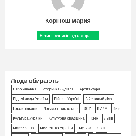
Корнюш Мария
Більше записів від автора →
Люди обирають
Євробачення
Історична будівля
Архітектура
Відомі люди України
Війна в Україні
Військовий діяч
Герой України
Документальне кіно
ЗСУ
КМДА
Київ
Культура України
Культурна спадщина
Кіно
Львів
Макс Кріппа
Мистецтво України
Музика
ОУН