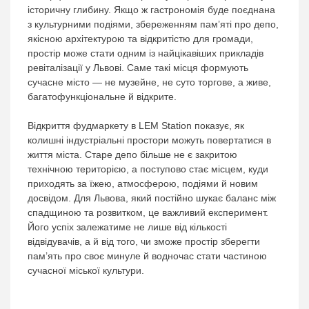
історичну глибину. Якщо ж гастрономія буде поєднана
з культурними подіями, збереженням пам’яті про депо,
якісною архітектурою та відкритістю для громади,
простір може стати одним із найцікавіших прикладів
ревіталізації у Львові. Саме такі місця формують
сучасне місто — не музейне, не суто торгове, а живе,
багатофункціональне й відкрите.
Відкриття фудмаркету в LEM Station показує, як
колишні індустріальні простори можуть повертатися в
життя міста. Старе депо більше не є закритою
технічною територією, а поступово стає місцем, куди
приходять за їжею, атмосферою, подіями й новим
досвідом. Для Львова, який постійно шукає баланс між
спадщиною та розвитком, це важливий експеримент.
Його успіх залежатиме не лише від кількості
відвідувачів, а й від того, чи зможе простір зберегти
пам’ять про своє минуле й водночас стати частиною
сучасної міської культури.