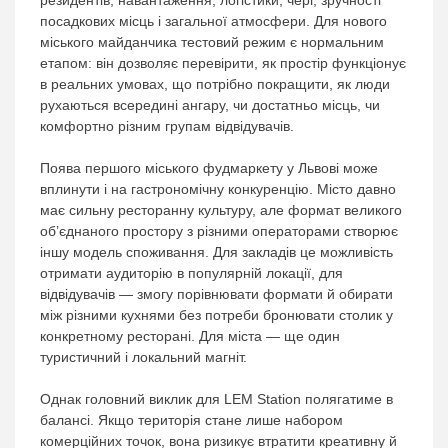
резидентів, навантаження, логістики, черг, зручності
посадкових місць і загальної атмосфери. Для нового
міського майданчика тестовий режим є нормальним
етапом: він дозволяє перевірити, як простір функціонує
в реальних умовах, що потрібно покращити, як люди
рухаються всередині ангару, чи достатньо місць, чи
комфортно різним групам відвідувачів.
Поява першого міського фудмаркету у Львові може
вплинути і на гастрономічну конкуренцію. Місто давно
має сильну ресторанну культуру, але формат великого
об’єднаного простору з різними операторами створює
іншу модель споживання. Для закладів це можливість
отримати аудиторію в популярній локації, для
відвідувачів — змогу порівнювати формати й обирати
між різними кухнями без потреби бронювати столик у
конкретному ресторані. Для міста — ще один
туристичний і локальний магніт.
Однак головний виклик для LEM Station полягатиме в
балансі. Якщо територія стане лише набором
комерційних точок, вона ризикує втратити креативну й