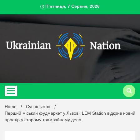
Skip
П’ятниця, 7 Серпня, 2026
to
content
ukrai
Home
Суспільство
Перший міський фудмаркет у Львові: LEM Station відкрив новий
простір у старому трамвайному депо