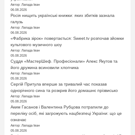
Автор: Лапада Іван
06.08.2026
Росія нищить українські книжки: яких збитків зазнала
галузь
Автор: Лапада Іван
06.08.2026
«Фабрика зірок» повертається: Sweet.tv розпочав зйомки
культового музичного шоу
Автор: Лапада Іван
05.08.2026
Суддя «МастерШеф. Професіонали» Алекс Якутов та
його дружина всиновили хлопчика
Автор: Лапада Іван
05.08.2026
Сергій Притула вперше за тривалий час показав
однорічного сина та розкрив його домашнє прізвисько
Автор: Лапада Іван
05.08.2026
Аким Гасанов і Валентина Рубцова потрапили до
переліку осіб, які загрожують нацбезпеці України: що це
означає
Автор: Лапада Іван
05.08.2026