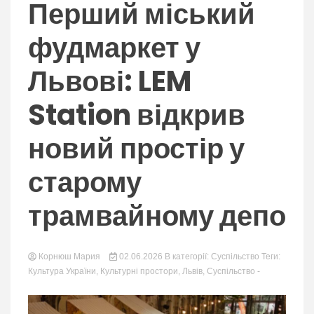
nation.
Перший міський
фудмаркет у
Львові: LEM
Station відкрив
новий простір у
старому
трамвайному депо
Корнюш Мария
02.06.2026
В категорії:
Суспільство
Теги:
Культура України
,
Культурні простори
,
Львів
,
Суспільство
-