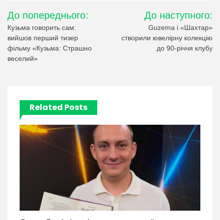
Навігація
До попереднього:
До наступного:
записів
Кузьма говорить сам:
Guzema і «Шахтар»
вийшов перший тизер
створили ювелірну колекцію
фільму «Кузьма: Страшно
до 90-річчя клубу
веселий»
Related Posts