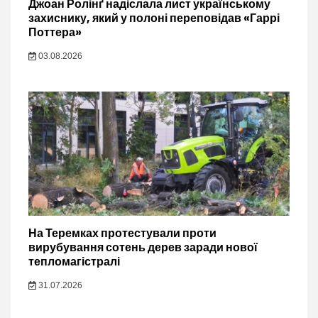
Джоан Ролінґ надіслала лист українському
захиснику, який у полоні переповідав «Гаррі
Поттера»
03.08.2026
На Теремках протестували проти
вирубування сотень дерев заради нової
тепломагістралі
31.07.2026