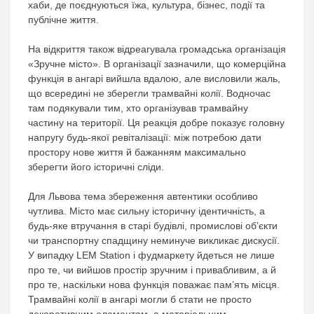
хаби, де поєднуються їжа, культура, бізнес, події та
публічне життя.
На відкриття також відреагувала громадська організація
«Зручне місто». В організації зазначили, що комерційна
функція в ангарі вийшла вдалою, але висловили жаль,
що всередині не зберегли трамвайні колії. Водночас
там подякували тим, хто організував трамвайну
частину на території. Ця реакція добре показує головну
напругу будь-якої ревіталізації: між потребою дати
простору нове життя й бажанням максимально
зберегти його історичні сліди.
Для Львова тема збереження автентики особливо
чутлива. Місто має сильну історичну ідентичність, а
будь-яке втручання в старі будівлі, промислові об’єкти
чи транспортну спадщину неминуче викликає дискусії.
У випадку LEM Station і фудмаркету йдеться не лише
про те, чи вийшов простір зручним і привабливим, а й
про те, наскільки нова функція поважає пам’ять місця.
Трамвайні колії в ангарі могли б стати не просто