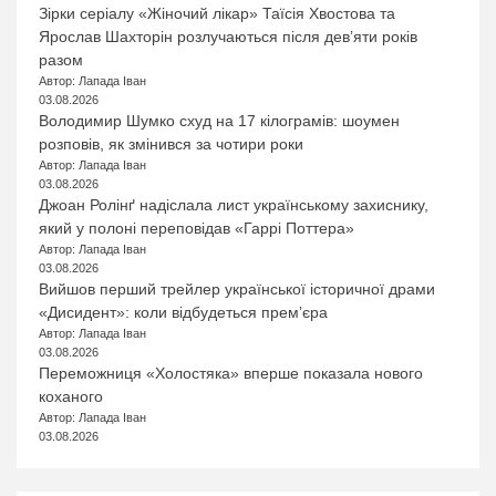
Зірки серіалу «Жіночий лікар» Таїсія Хвостова та
Ярослав Шахторін розлучаються після дев’яти років
разом
Автор: Лапада Іван
03.08.2026
Володимир Шумко схуд на 17 кілограмів: шоумен
розповів, як змінився за чотири роки
Автор: Лапада Іван
03.08.2026
Джоан Ролінґ надіслала лист українському захиснику,
який у полоні переповідав «Гаррі Поттера»
Автор: Лапада Іван
03.08.2026
Вийшов перший трейлер української історичної драми
«Дисидент»: коли відбудеться прем’єра
Автор: Лапада Іван
03.08.2026
Переможниця «Холостяка» вперше показала нового
коханого
Автор: Лапада Іван
03.08.2026