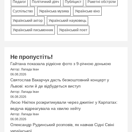
Педагог
Політичний діяч
Публіцист
Ракетні обстріли
Суспільство
Українська музика
Українське кіно
Український актор
Український науковець
Український письменник
Український поет
Не пропустіть!
Гайтана показала рідкісне фото з 9-річною донькою
Автор: Лапада Іван
06.08.2026
Святослав Вакарчук дасть безкоштовний концерт у
Львові: коли й де відбудеться виступ
Автор: Лапада Іван
06.08.2026
Лесю Нікітюк розкритикували через джипінг у Карпатах:
ведуча відреагувала на хвилю хейту
Автор: Лапада Іван
06.08.2026
Олександр Рудинський розповів, як навчав Сідні Свіні
української