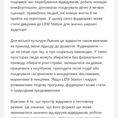
подовжує час перебування відвідувачів, робить локацію
комфортнішою, допомагає поєднувати денні й вечірні
сценарії, приваблює людей, які інакше могли б не
прийти на територію. У цьому сенсі фудмаркет може
стати дверима до LEM Station для значно ширшої
аудиторії.
Для міської культури Львова це відкриття також важливе
як приклад зміни підходу до дозвілля. Фудмаркети —
це не лише про їжу, а про соціальну взаємодію. У таких
просторах люди можуть збиратися без формального
приводу, обирати різні страви, залишатися на довше,
працювати з ноутбуком, приходити після подій або
поєднувати гастрономію з концертами, виставками,
маркетами й лекціями. Якщо LEM Station і надалі
розвиватиме подієву програму, фудмаркет може стати
її природним продовженням.
Важливо й те, що простір відкрився у тестовому
режимі. Це означає, що його формат ще може
змінюватися залежно від відгуків відвідувачів, роботи