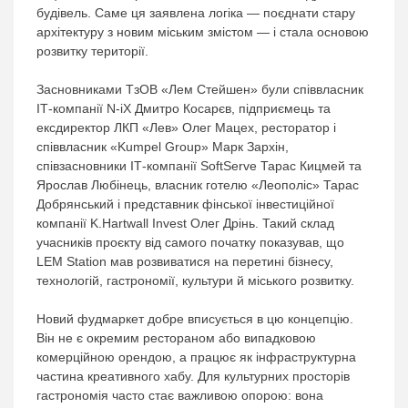
будівель. Саме ця заявлена логіка — поєднати стару
архітектуру з новим міським змістом — і стала основою
розвитку території.
Засновниками ТзОВ «Лем Стейшен» були співвласник
ІТ-компанії N-iX Дмитро Косарєв, підприємець та
ексдиректор ЛКП «Лев» Олег Мацех, ресторатор і
співвласник «Kumpel Group» Марк Зархін,
співзасновники ІТ-компанії SoftServe Тарас Кицмей та
Ярослав Любінець, власник готелю «Леополіс» Тарас
Добрянський і представник фінської інвестиційної
компанії K.Hartwall Invest Олег Дрінь. Такий склад
учасників проєкту від самого початку показував, що
LEM Station мав розвиватися на перетині бізнесу,
технологій, гастрономії, культури й міського розвитку.
Новий фудмаркет добре вписується в цю концепцію.
Він не є окремим рестораном або випадковою
комерційною орендою, а працює як інфраструктурна
частина креативного хабу. Для культурних просторів
гастрономія часто стає важливою опорою: вона