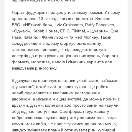
підприємництва й міського життя.
Наразі фудмаркет працює у тестовому режимі. У ньому
представлені 13 закладів різних форматів: Smoked
BBQ, «НЕтихий бар», Lviv Croissants, Puffy Pancakes,
«Оджахі», Kebab House, EPIC, Tikithai, «Цукерня», Que
Pasa, Italiana, «Файні льоди» та Red Monkey. Такий
склад резидентів одразу формує різноманітну
гастрономічну пропозицію: від швидких перекусів і
десертів до страв різних національних кухонь, барного
формату, морозива, напоїв і сімейних варіантів для
відвідувачів різного віку.
Відвідувачам пропонують страви української, азійської,
грузинської, італійської та інших кухонь. Це робить
новий фудмаркет не класичним ресторанним
двориком, а міським місцем зустрічі, де можна прийти з
друзями, дітьми, колегами або просто зайти на каву чи
обід під час прогулянки. Сам формат фудмаркету
добре відповідає сучасному ритму великих міст: люди
хочуть мати вибір, не прив’язуватися до одного меню,
швидко змінювати плани й отримувати різні кулінарні