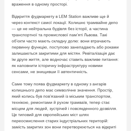
враження в одному просторі.
Відкриття фудмаркету в LEM Station важливе ще й
через контекст самої локації. Колишнє трамвайне депо
— це не нейтральна будівля без історії, а частина
транспортної та промислової пам’яті Львова. Такі
об’єкти часто мають складну долю: вони втрачають
первинну функцію, поступово занепадають або роками
залишаються закритими для містян. Ревіталізація дає
їм друге життя, але водночас ставить важливе питання:
як наповнити історичну інфраструктуру новими
сенсами, не знищивши її автентичність.
Саме тому поява фудмаркету в одному з ангарів
колишнього депо має символічне значення. Простір,
який колись був пов’язаний із міським транспортом,
технікою, ремонтами й рухом трамваїв, тепер стає
місцем для людей, зустрічей і повсякденного дозвілля.
Це типовий для європейських міст шлях
переосмислення старих індустріальних територій:
замість закритих зон вони перетворюються на відкриті