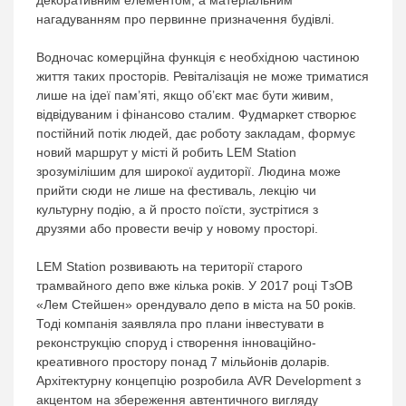
декоративним елементом, а матеріальним
нагадуванням про первинне призначення будівлі.
Водночас комерційна функція є необхідною частиною
життя таких просторів. Ревіталізація не може триматися
лише на ідеї пам’яті, якщо об’єкт має бути живим,
відвідуваним і фінансово сталим. Фудмаркет створює
постійний потік людей, дає роботу закладам, формує
новий маршрут у місті й робить LEM Station
зрозумілішим для широкої аудиторії. Людина може
прийти сюди не лише на фестиваль, лекцію чи
культурну подію, а й просто поїсти, зустрітися з
друзями або провести вечір у новому просторі.
LEM Station розвивають на території старого
трамвайного депо вже кілька років. У 2017 році ТзОВ
«Лем Стейшен» орендувало депо в міста на 50 років.
Тоді компанія заявляла про плани інвестувати в
реконструкцію споруд і створення інноваційно-
креативного простору понад 7 мільйонів доларів.
Архітектурну концепцію розробила AVR Development з
акцентом на збереження автентичного вигляду