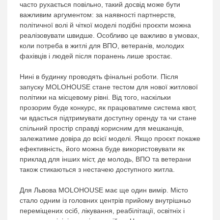
часто рухається повільно, такий досвід може бути
важливим аргументом: за наявності партнерств,
політичної волі й чіткої моделі подібні проєкти можна
реалізовувати швидше. Особливо це важливо в умовах,
коли потреба в житлі для ВПО, ветеранів, молодих
фахівців і людей після поранень лише зростає.
Нині в будинку проводять фінальні роботи. Після
запуску MOLOHOUSE стане тестом для нової житлової
політики на місцевому рівні. Від того, наскільки
прозорим буде конкурс, як працюватиме система квот,
чи вдасться підтримувати доступну оренду та чи стане
спільний простір справді корисним для мешканців,
залежатиме довіра до всієї моделі. Якщо проєкт покаже
ефективність, його можна буде використовувати як
приклад для інших міст, де молодь, ВПО та ветерани
також стикаються з нестачею доступного житла.
Для Львова MOLOHOUSE має ще один вимір. Місто
стало одним із головних центрів прийому внутрішньо
переміщених осіб, лікування, реабілітації, освітніх і