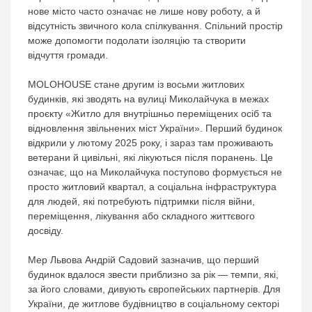
нове місто часто означає не лише нову роботу, а й
відсутність звичного кола спілкування. Спільний простір
може допомогти подолати ізоляцію та створити
відчуття громади.
MOLOHOUSE стане другим із восьми житлових
будинків, які зводять на вулиці Миколайчука в межах
проєкту «Житло для внутрішньо переміщених осіб та
відновлення звільнених міст України». Перший будинок
відкрили у лютому 2025 року, і зараз там проживають
ветерани й цивільні, які лікуються після поранень. Це
означає, що на Миколайчука поступово формується не
просто житловий квартал, а соціальна інфраструктура
для людей, які потребують підтримки після війни,
переміщення, лікування або складного життєвого
досвіду.
Мер Львова Андрій Садовий зазначив, що перший
будинок вдалося звести приблизно за рік — темпи, які,
за його словами, дивують європейських партнерів. Для
України, де житлове будівництво в соціальному секторі