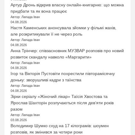
Артур Дронь відкрив власну онлайн-книгарню: що можна
придбати та як вона працює
Автор: Лапада Іван
04.08.2026
Настя Каменських анонсувала зйомки у фільмі жахів,
але розкритикували її не через роль
Автор: Лапада Іван
04.08.2026
Анна Трінчер: співзасновник МУЗВАР розповів про новий
розвиток скандалу навколо «Маргарити»
Автор: Лапада Іван
04.08.2026
Ігор та Вікторія Пустовіти похрестили півторамісячну
доньку: зворушливі кадри з таїнства
Автор: Лапада Іван
04.08.2026
Зірки серіалу «Жіночий лікар» Таїсія Хвостова та
Ярослав Шахторін розлучаються після дев’яти років
разом
Автор: Лапада Іван
03.08.2026
Володимир Шумко схуд на 17 кілограмів: шоумен
розповів, як змінився за чотири роки