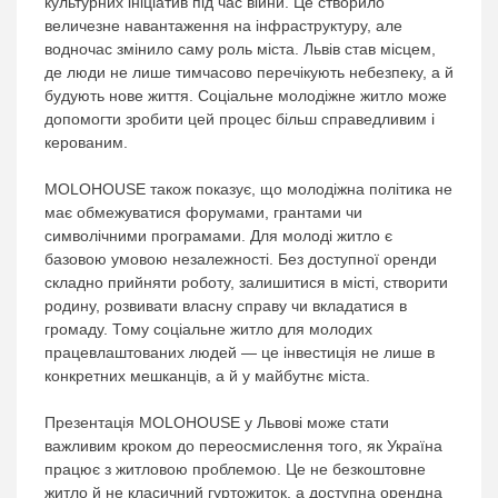
культурних ініціатив під час війни. Це створило
величезне навантаження на інфраструктуру, але
водночас змінило саму роль міста. Львів став місцем,
де люди не лише тимчасово перечікують небезпеку, а й
будують нове життя. Соціальне молодіжне житло може
допомогти зробити цей процес більш справедливим і
керованим.
MOLOHOUSE також показує, що молодіжна політика не
має обмежуватися форумами, грантами чи
символічними програмами. Для молоді житло є
базовою умовою незалежності. Без доступної оренди
складно прийняти роботу, залишитися в місті, створити
родину, розвивати власну справу чи вкладатися в
громаду. Тому соціальне житло для молодих
працевлаштованих людей — це інвестиція не лише в
конкретних мешканців, а й у майбутнє міста.
Презентація MOLOHOUSE у Львові може стати
важливим кроком до переосмислення того, як Україна
працює з житловою проблемою. Це не безкоштовне
житло й не класичний гуртожиток, а доступна орендна