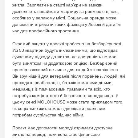
житла. Зарплати на старті кар’єри не завжди
дозволяють винаймати квартиру за ринковою ціною,
особливо у великому місті. Соціальна оренда може
допомогти втримати таких фахівців у Львові й дати їм
час для професійного зростання.
Окремий акцент у проєкті зроблено на безбар’єрності.
Усі 53 квартири будуть інклюзивними, що відповідає
сучасному підходу до житла, де доступність не має
бути винятком чи додатковою опцією. Безбар’єрний
простір важливий не лише для людей з інвалідністю.
Він зручніший для ветеранів після поранень, людей, які
проходять реабілітацію, батьків із малими дітьми,
мешканців із тимчасовими травмами та всіх, хто
потребує комфортного й безпечного середовища. У
цьому сенсі MOLOHOUSE може стати прикладом того,
як соціальне житло має відповідати реальним
потребам суспільства під час війни.
Проєкт має допомогти молоді отримати доступне
житло на період, поки вона стає фінансово