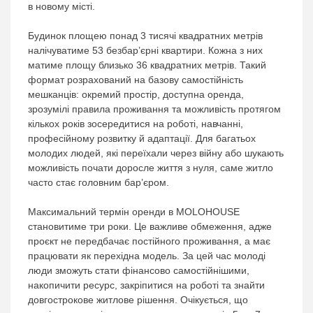
в новому місті.
Будинок площею понад 3 тисячі квадратних метрів
налічуватиме 53 безбар’єрні квартири. Кожна з них
матиме площу близько 36 квадратних метрів. Такий
формат розрахований на базову самостійність
мешканців: окремий простір, доступна оренда,
зрозумілі правила проживання та можливість протягом
кількох років зосередитися на роботі, навчанні,
професійному розвитку й адаптації. Для багатьох
молодих людей, які переїхали через війну або шукають
можливість почати доросле життя з нуля, саме житло
часто стає головним бар’єром.
Максимальний термін оренди в MOLOHOUSE
становитиме три роки. Це важливе обмеження, адже
проєкт не передбачає постійного проживання, а має
працювати як перехідна модель. За цей час молоді
люди зможуть стати фінансово самостійнішими,
накопичити ресурс, закріпитися на роботі та знайти
довгострокове житлове рішення. Очікується, що