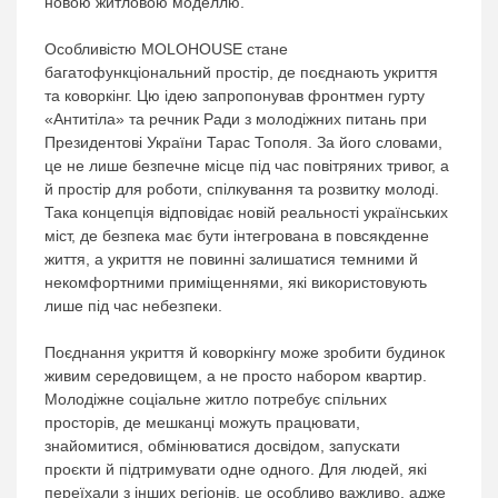
новою житловою моделлю.
Особливістю MOLOHOUSE стане
багатофункціональний простір, де поєднають укриття
та коворкінг. Цю ідею запропонував фронтмен гурту
«Антитіла» та речник Ради з молодіжних питань при
Президентові України Тарас Тополя. За його словами,
це не лише безпечне місце під час повітряних тривог, а
й простір для роботи, спілкування та розвитку молоді.
Така концепція відповідає новій реальності українських
міст, де безпека має бути інтегрована в повсякденне
життя, а укриття не повинні залишатися темними й
некомфортними приміщеннями, які використовують
лише під час небезпеки.
Поєднання укриття й коворкінгу може зробити будинок
живим середовищем, а не просто набором квартир.
Молодіжне соціальне житло потребує спільних
просторів, де мешканці можуть працювати,
знайомитися, обмінюватися досвідом, запускати
проєкти й підтримувати одне одного. Для людей, які
переїхали з інших регіонів, це особливо важливо, адже