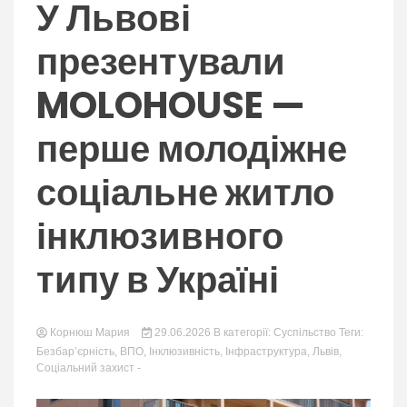
nation.
У Львові
презентували
MOLOHOUSE —
перше молодіжне
соціальне житло
інклюзивного
типу в Україні
Корнюш Мария
29.06.2026
В категорії:
Суспільство
Теги:
Безбар’єрність
,
ВПО
,
Інклюзивність
,
Інфраструктура
,
Львів
,
Соціальний захист
-