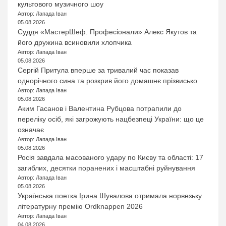
культового музичного шоу
Автор: Лапада Іван
05.08.2026
Суддя «МастерШеф. Професіонали» Алекс Якутов та
його дружина всиновили хлопчика
Автор: Лапада Іван
05.08.2026
Сергій Притула вперше за тривалий час показав
однорічного сина та розкрив його домашнє прізвисько
Автор: Лапада Іван
05.08.2026
Аким Гасанов і Валентина Рубцова потрапили до
переліку осіб, які загрожують нацбезпеці України: що це
означає
Автор: Лапада Іван
05.08.2026
Росія завдала масованого удару по Києву та області: 17
загиблих, десятки поранених і масштабні руйнування
Автор: Лапада Іван
05.08.2026
Українська поетка Ірина Шувалова отримала норвезьку
літературну премію Ordknappen 2026
Автор: Лапада Іван
04.08.2026