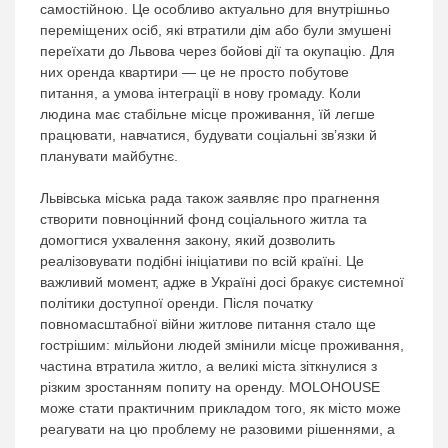
самостійною. Це особливо актуально для внутрішньо
переміщених осіб, які втратили дім або були змушені
переїхати до Львова через бойові дії та окупацію. Для
них оренда квартири — це не просто побутове
питання, а умова інтеграції в нову громаду. Коли
людина має стабільне місце проживання, їй легше
працювати, навчатися, будувати соціальні зв’язки й
планувати майбутнє.
Львівська міська рада також заявляє про прагнення
створити повноцінний фонд соціального житла та
домогтися ухвалення закону, який дозволить
реалізовувати подібні ініціативи по всій країні. Це
важливий момент, адже в Україні досі бракує системної
політики доступної оренди. Після початку
повномасштабної війни житлове питання стало ще
гострішим: мільйони людей змінили місце проживання,
частина втратила житло, а великі міста зіткнулися з
різким зростанням попиту на оренду. MOLOHOUSE
може стати практичним прикладом того, як місто може
реагувати на цю проблему не разовими рішеннями, а