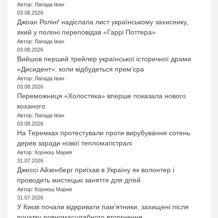
Автор: Лапада Іван
03.08.2026
Джоан Ролінґ надіслала лист українському захиснику,
який у полоні переповідав «Гаррі Поттера»
Автор: Лапада Іван
03.08.2026
Вийшов перший трейлер української історичної драми
«Дисидент»: коли відбудеться прем’єра
Автор: Лапада Іван
03.08.2026
Переможниця «Холостяка» вперше показала нового
коханого
Автор: Лапада Іван
03.08.2026
На Теремках протестували проти вирубування сотень
дерев заради нової тепломагістралі
Автор: Корнюш Мария
31.07.2026
Джессі Айзенберг приїхав в Україну як волонтер і
проводить мистецькі заняття для дітей
Автор: Корнюш Мария
31.07.2026
У Києві почали відкривати пам’ятники, захищені після
початку повномасштабного вторгнення