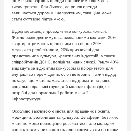
щомісячна вартість оренди становитиме від 5 до 7
тисяч гривень. Для Львова, де ринок оренди
залишається дорогим і напруженим, така ціна може
стати суттєвою підтримкою.
Відбір мешканців проводитиме конкурсна комісія.
Житло розподілятимуть за визначеними квотами: 20%
квартир отримають працівники освіти, ще 20% —
медики та реабілітологи, 20% призначені для
представників культури, креативних індустрій, а також
співробітників ДСНС, поліції та інших служб. Решту 40%
віддадуть за відкритим конкурсом із пріоритетом для
внутрішньо переміщених осіб і ветеранів. Такий підхід
показує, що місто намагається підтримати не лише
соціально вразливі групи, а й молодих фахівців, які
потрібні для нормальної роботи міської
інфраструктури.
Особливо важливою є квота для працівників освіти,
медицини, реабілітації та культури. Це сфери, без яких
місто не може повноцінно розвиватися, але молодим
спеціалістам у них часто складно конкурувати на ринку