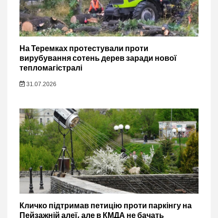
На Теремках протестували проти
вирубування сотень дерев заради нової
тепломагістралі
31.07.2026
Кличко підтримав петицію проти паркінгу на
Пейзажній алеї, але в КМДА не бачать