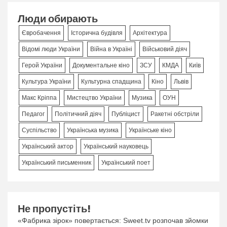
Люди обирають
Євробачення
Історична будівля
Архітектура
Відомі люди України
Війна в Україні
Військовий діяч
Герой України
Документальне кіно
ЗСУ
КМДА
Київ
Культура України
Культурна спадщина
Кіно
Львів
Макс Кріппа
Мистецтво України
Музика
ОУН
Педагог
Політичний діяч
Публіцист
Ракетні обстріли
Суспільство
Українська музика
Українське кіно
Український актор
Український науковець
Український письменник
Український поет
Не пропустіть!
«Фабрика зірок» повертається: Sweet.tv розпочав зйомки