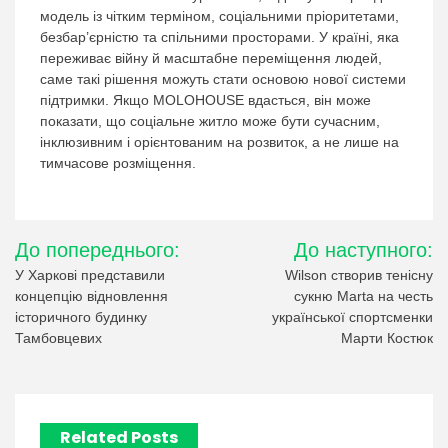
модель із чітким терміном, соціальними пріоритетами,
безбар’єрністю та спільними просторами. У країні, яка
переживає війну й масштабне переміщення людей,
саме такі рішення можуть стати основою нової системи
підтримки. Якщо MOLOHOUSE вдасться, він може
показати, що соціальне житло може бути сучасним,
інклюзивним і орієнтованим на розвиток, а не лише на
тимчасове розміщення.
Навігація
До попереднього:
До наступного:
записів
У Харкові представили
Wilson створив тенісну
концепцію відновлення
сукню Marta на честь
історичного будинку
української спортсменки
Тамбовцевих
Марти Костюк
Related Posts