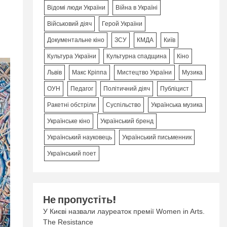
Відомі люди України
Війна в Україні
Військовий діяч
Герой України
Документальне кіно
ЗСУ
КМДА
Київ
Культура України
Культурна спадщина
Кіно
Львів
Макс Кріппа
Мистецтво України
Музика
ОУН
Педагог
Політичний діяч
Публіцист
Ракетні обстріли
Суспільство
Українська музика
Українське кіно
Український бренд
Український науковець
Український письменник
Український поет
Не пропустіть!
У Києві назвали лауреаток премії Women in Arts.
The Resistance