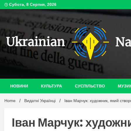
Skip
Субота, 8 Серпня, 2026
to
content
ukrain
НОВИНИ
КУЛЬТУРА
СУСПІЛЬСТВО
МУЗИ
Home
Видатні Українці
Іван Марчук: художник, який створ
Іван Марчук: художн