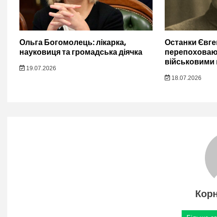
Ольга Богомолець: лікарка,
Останки Євг
науковиця та громадська діячка
перепоховают
військовими
19.07.2026
18.07.2026
Кор