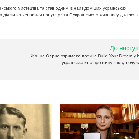
їнського мистецтва та став одним із найвідоміших українських
рча діяльність сприяли популяризації українського живопису далеко з
До наступ
Жанна Озірна отримала премію Build Your Dream у 
українське кіно про війну знову почули