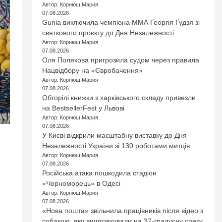
Автор: Корнюш Мария
07.08.2026
Gunia виключила чемпіона ММА Ґеоргія Ґудзя зі
святкового проєкту до Дня Незалежності
Автор: Корнюш Мария
07.08.2026
Оля Полякова пригрозила судом через правила
Нацвідбору на «Євробачення»
Автор: Корнюш Мария
07.08.2026
Обгорілі книжки з харківського складу привезли
на BestsellerFest у Львові
Автор: Корнюш Мария
07.08.2026
У Києві відкрили масштабну виставку до Дня
Незалежності України зі 130 роботами митців
Автор: Корнюш Мария
07.08.2026
Російська атака пошкодила стадіон
«Чорноморець» в Одесі
Автор: Корнюш Мария
07.08.2026
«Нова пошта» звільнила працівників після відео з
собакою, яку виштовхували на 37-градусну спеку