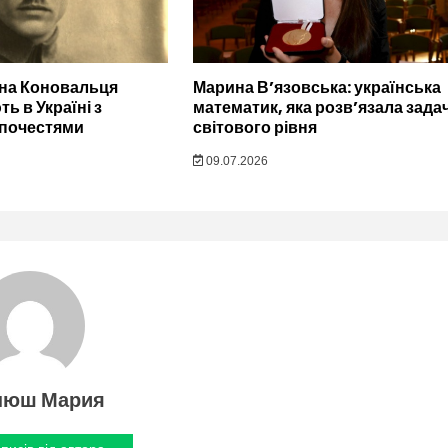
ена Коновальця
Марина В’язовська: українська
ь в Україні з
математик, яка розв’язала зада
 почестями
світового рівня
09.07.2026
нюш Мария