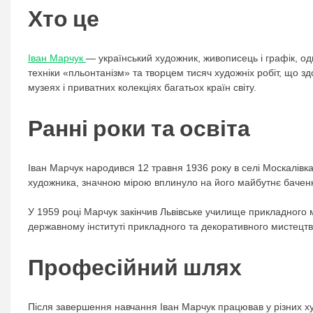
Хто це
Іван Марчук
— український художник, живописець і графік, оди
техніки «пльонтанізм» та творцем тисяч художніх робіт, що 
музеях і приватних колекціях багатьох країн світу.
Ранні роки та освіта
Іван Марчук народився 12 травня 1936 року в селі Москалівка
художника, значною мірою вплинуло на його майбутнє бачен
У 1959 році Марчук закінчив Львівське училище прикладного м
державному інституті прикладного та декоративного мистецтв
Професійний шлях
Після завершення навчання Іван Марчук працював у різних ху