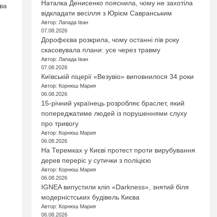
Наталка Денисенко пояснила, чому не захотіла
ва
відкладати весілля з Юрієм Савранським
Автор: Лапада Іван
07.08.2026
Дорофєєва розкрила, чому останні пів року
скасовувала плани: усе через травму
Автор: Лапада Іван
07.08.2026
Київській піцерії «Везувіо» виповнилося 34 роки
Автор: Корнюш Мария
06.08.2026
15-річний українець розробляє браслет, який
попереджатиме людей із порушеннями слуху
про тривогу
Автор: Корнюш Мария
06.08.2026
На Теремках у Києві протест проти вирубування
дерев переріс у сутички з поліцією
Автор: Корнюш Мария
06.08.2026
IGNEA випустили кліп «Darkness», знятий біля
модерністських будівель Києва
Автор: Корнюш Мария
06.08.2026