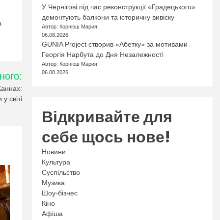
У Чернігові під час реконструкції «Градецького»
демонтують балкони та історичну вивіску
а
Автор: Корнюш Мария
06.08.2026
GUNIA Project створив «Абетку» за мотивами
Георгія Нарбута до Дня Незалежності
Автор: Корнюш Мария
06.08.2026
ного:
Каннах:
 у світі
Відкривайте для
себе щось нове!
Новини
Культура
Суспільство
Музика
Шоу-бізнес
Кіно
Афіша