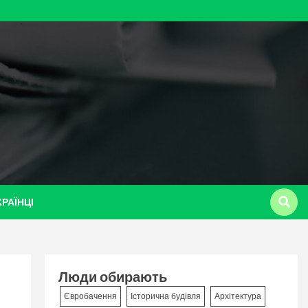
КРАЇНЦІ
Люди обирають
Євробачення
Історична будівля
Архітектура