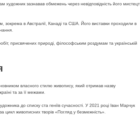
ам художник зазнавав обмежень через невідповідність його мистецт
м, зокрема в Австралії, Канаді та США. Його виставки проходили в
знання.
робіт, присвячених природі, філософським роздумам та українській
я
асновником власного стилю живопису, який отримав назву
аїні та за її межами.
удожника до списку ста геніїв сучасності. У 2021 році Іван Марчук
за цикл живописних творів «Погляд у безмежність».