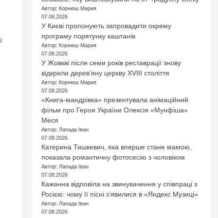
Автор: Корнюш Мария
07.08.2026
У Києві пропонують запровадити окрему
програму порятунку каштанів
ї
Автор: Корнюш Мария
07.08.2026
У Жовкві після семи років реставрації знову
відкрили дерев’яну церкву XVIII століття
Автор: Корнюш Мария
07.08.2026
«Книга-мандрівка» презентувала анімаційний
фільм про Героя України Олексія «Мунфіша»
Меся
Автор: Лапада Іван
07.08.2026
Катерина Тишкевич, яка вперше стане мамою,
показала романтичну фотосесію з чоловіком
Автор: Лапада Іван
07.08.2026
Кажанна відповіла на звинувачення у співпраці з
Росією: чому її пісні з’явилися в «Яндекс Музиці»
Автор: Лапада Іван
07.08.2026