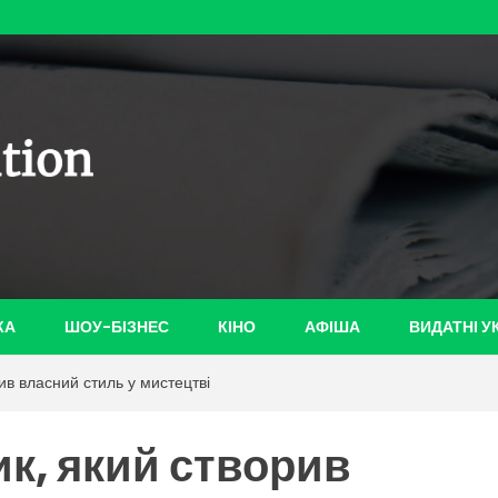
ian-
КА
ШОУ-БІЗНЕС
КІНО
АФІША
ВИДАТНІ У
ив власний стиль у мистецтві
ик, який створив