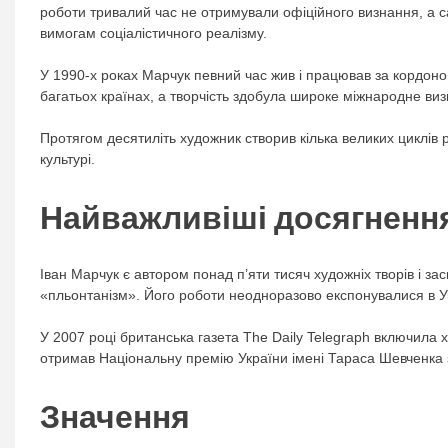
роботи тривалий час не отримували офіційного визнання, а с
вимогам соціалістичного реалізму.
У 1990-х роках Марчук певний час жив і працював за кордоно
багатьох країнах, а творчість здобула широке міжнародне ви
Протягом десятиліть художник створив кілька великих циклів 
культурі.
Найважливіші досягненн
Іван Марчук є автором понад п’яти тисяч художніх творів і з
«пльонтанізм». Його роботи неодноразово експонувалися в Укр
У 2007 році британська газета The Daily Telegraph включила х
отримав Національну премію України імені Тараса Шевченка 
Значення