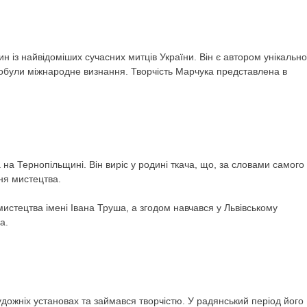
н із найвідоміших сучасних митців України. Він є автором унікально
здобули міжнародне визнання. Творчість Марчука представлена в
 на Тернопільщині. Він виріс у родині ткача, що, за словами самого
ня мистецтва.
истецтва імені Івана Труша, а згодом навчався у Львівському
а.
дожніх установах та займався творчістю. У радянський період його