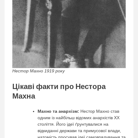
Нестор Махно 1919 року
Цікаві факти про Нестора
Махна
Махно та анархізм:
Нестор Махно став
одним із найбільш відомих анархістів ХХ
століття. Його ідеї ґрунтувалися на
відкиданні держави та примусової влади,
натомість просував ідеї самоврядування та