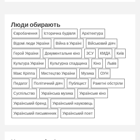
Люди обирають
Євробачення
Історична будівля
Архітектура
Відомі люди України
Війна в Україні
Військовий діяч
Герой України
Документальне кіно
ЗСУ
КМДА
Київ
Культура України
Культурна спадщина
Кіно
Львів
Макс Кріппа
Мистецтво України
Музика
ОУН
Педагог
Політичний діяч
Публіцист
Ракетні обстріли
Суспільство
Українська музика
Українське кіно
Український бренд
Український науковець
Український письменник
Український поет