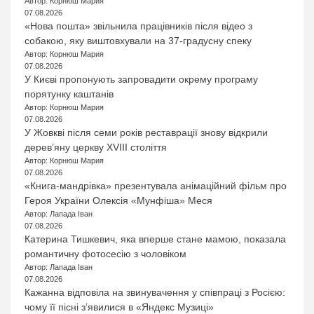
Автор: Корнюш Мария
07.08.2026
«Нова пошта» звільнила працівників після відео з
собакою, яку виштовхували на 37-градусну спеку
Автор: Корнюш Мария
07.08.2026
У Києві пропонують запровадити окрему програму
порятунку каштанів
Автор: Корнюш Мария
07.08.2026
У Жовкві після семи років реставрації знову відкрили
дерев’яну церкву XVIII століття
Автор: Корнюш Мария
07.08.2026
«Книга-мандрівка» презентувала анімаційний фільм про
Героя України Олексія «Мунфіша» Меся
Автор: Лапада Іван
07.08.2026
Катерина Тишкевич, яка вперше стане мамою, показала
романтичну фотосесію з чоловіком
Автор: Лапада Іван
07.08.2026
Кажанна відповіла на звинувачення у співпраці з Росією:
чому її пісні з’явилися в «Яндекс Музиці»