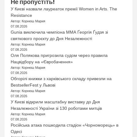
Не пропустіть!
У Києві назвали лауреаток премії Women in Arts. The
Resistance
Автор: Корнюш Мария
07.08.2026
Gunia виключила чемпіона ММА Ґеоргія Ґудзя зі
святкового проєкту до Дня Незалежності
Автор: Корнюш Мария
07.08.2026
Оля Полякова пригрозила судом через правила
Нацвідбору на «Євробачення»
Автор: Корнюш Мария
07.08.2026
Обгорілі книжки з харківського складу привезли на
BestsellerFest у Львові
Автор: Корнюш Мария
07.08.2026
У Києві відкрили масштабну виставку до Дня
Незалежності України зі 130 роботами митців
Автор: Корнюш Мария
07.08.2026
Російська атака пошкодила стадіон «Чорноморець» в
Одесі