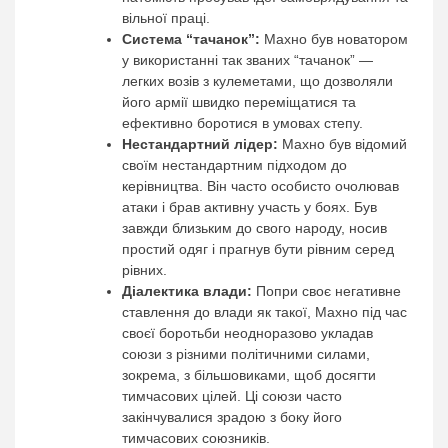
вільної праці.
Система “тачанок”:
Махно був новатором
у використанні так званих “тачанок” —
легких возів з кулеметами, що дозволяли
його армії швидко переміщатися та
ефективно боротися в умовах степу.
Нестандартний лідер:
Махно був відомий
своїм нестандартним підходом до
керівництва. Він часто особисто очолював
атаки і брав активну участь у боях. Був
завжди близьким до свого народу, носив
простий одяг і прагнув бути рівним серед
рівних.
Діалектика влади:
Попри своє негативне
ставлення до влади як такої, Махно під час
своєї боротьби неодноразово укладав
союзи з різними політичними силами,
зокрема, з більшовиками, щоб досягти
тимчасових цілей. Ці союзи часто
закінчувалися зрадою з боку його
тимчасових союзників.