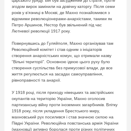
царського уряду. Він був засуджений до страти, проте
згодом вирок замінили на довічну каторгу. Після семи
років у в’язниці в Москві, де Махно познайомився з
відомими революціонерами-анархістами, такими як
Петро Аршинов, Нестор був звільнений під час
Лютневої революції 1917 року.
Повернувшись до Гуляйполя, Махно організував там
Революційний комітет і став одним з ініціаторів
створення анархістських комун, що отримали назву
“Вільні території”. Основною ідеєю цього руху було
створення суспільства без примусової влади, де все
життя регулюється на засадах самоуправління,
рівноправності та анархії.
У 1918 році, після приходу німецьких та австрійських
окупантів на територію України, Махно оголосив
партизанську війну проти іноземних загарбників. Влітку
1918 року, після укладення Брестського миру,
махновський рух посилився і став значною силою на
Півдні України. Революційна повстанська армія України
(махновці) активно боролася проти різних політичних