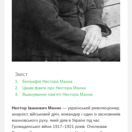
Зміст
Біографія Нестора Махна
Цікаві факти про Нестора Махна
Вшанування пам’яті Нестора Махна
Нестор Іванович Махно
— український революціонер,
анархіст, військовий діяч, командир і один із засновників
махновського руху, який діяв в Україні під час
Громадянської війни 1917–1921 років. Очолював