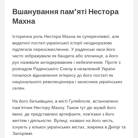
Вшанування пам’яті Нестора
Махна
Історична роль Нестора Махна як суперечливої, але
видатної постаті української історії неодноразово
підлягала переосмисленню. У радянські часи його
часто зображували як бандита або злочинця, а його
рух називали антидержавним і небезпечним. Проте з
розпадом Радянського Союзу в незалежній Україні
почалося відновлення інтересу до його постаті як
національного революціонера і захисника українських
селян.
На його батьківщині, в місті Гуляйполе, встановлено
пам’ятник Нестору Махну. Також тут діє музей його
імені, де представлені артефакти, пов’язані з його
життям і діяльністю. Вулиці, названі на його честь,
існують у кількох українських містах, зокрема в Дніпрі та
Запоріжжі.