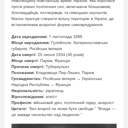
Революційну повстанську армію України, яка боролася
проти різних політичних сил, включаючи більшовиків,
білогвардійців, петлюрівців, та німецьких окупантів.
Махно прагнув створити вільну територію в Україні, де
встановлював анархічні форми самоврядування.
Дата народження:
7 листопада 1888
Місце народження:
Гуляйполе, Катеринославська
губернія, Російська імперія
Дата смерті:
25 липня 1934 (45 років)
Місце смерті:
Париж, Франція
Причина смерті:
Туберкульоз
Поховання:
Кладовище Пер-Лашез, Париж
Громадянство:
Російська імперія → Українська
Народна Республіка → Франція
Національність:
українець
Віросповідання:
атеїст
Професія:
військовий діяч, політичний лідер, анархіст
Цитати:
“Без анархії не може бути свободи.” “Влада —
це завжди насильство над людиною.”