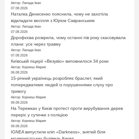
Автор: Лапада Іван
07.08.2026
Наталка Денисенко пояснила, чому не захотіла
відкладати весілля з Юрієм Савранським
Автор: Лапада Іван
07.08.2026
Дорофєєва розкрила, чому останні пів року скасовувала
плани: усе через травму
Автор: Лапада Іван
07.08.2026
Київській піцерії «Везувіо» виповнилося 34 роки
Автор: Корнюш Мария
06.08.2026
15-річний українець розробляє браслет, який
попереджатиме людей із порушеннями слуху про
тривогу
Автор: Корнюш Мария
06.08.2026
На Теремках у Києві протест проти вирубування дерев
переріс у сутички з поліцією
Автор: Корнюш Мария
06.08.2026
IGNEA випустили кліп «Darkness», знятий біля
модерністських будівель Києва