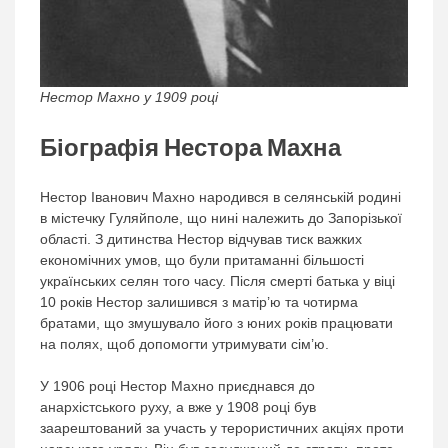
Нестор Махно у 1909 році
Біографія Нестора Махна
Нестор Іванович Махно народився в селянській родині
в містечку Гуляйполе, що нині належить до Запорізької
області. З дитинства Нестор відчував тиск важких
економічних умов, що були притаманні більшості
українських селян того часу. Після смерті батька у віці
10 років Нестор залишився з матір’ю та чотирма
братами, що змушувало його з юних років працювати
на полях, щоб допомогти утримувати сім’ю.
У 1906 році Нестор Махно приєднався до
анархістського руху, а вже у 1908 році був
заарештований за участь у терористичних акціях проти