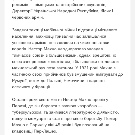
режимів — німецьких та австрійських окупантів,
Директорії Української Народної Республіки, білих і
червоних армій.
Завдяки тактиці мобільної війни і підтримці місцевого
населення, махновці тривалий час залишалися
успішною армією, незважаючи на численні атаки
ворогів. Нестор Махно неодноразово укладав
тимчасові союзи з більшовиками, однак, зрештою, їх
союз завершився конфліктом, і більшовики оголосили
махновський рух поза законом. У 1921 році Махно з
частиною своїх прибічників був змушений емігрувати до
Румунії, потім до Польщі, Німеччини, і нарешті
оселився у Франції.
Останні роки свого життя Нестор Махно провів у
Парижі, де він боровся з важкою хворобою —
туберкульозом, та займався літературною діяльністю,
пишучи мемуари та статті про свою боротьбу. Помер
Махно в Парижі у віці 45 років і був похований на
кладовищі Пер-Лашез.