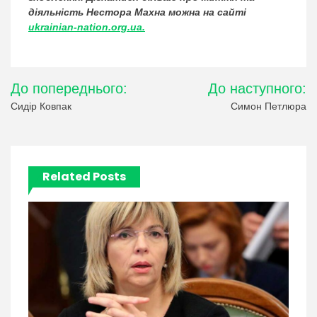
діяльність Нестора Махна можна на сайті
ukrainian-nation.org.ua.
Навігація
До попереднього:
До наступного:
записів
Сидір Ковпак
Симон Петлюра
Related Posts