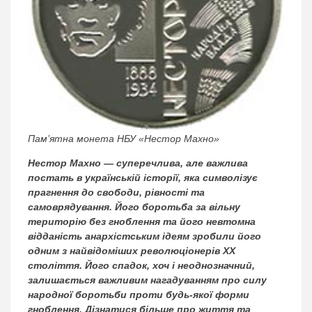
Пам’ятна монета НБУ «Нестор Махно»
Нестор Махно — суперечлива, але важлива
постать в українській історії, яка символізує
прагнення до свободи, рівності та
самоврядування. Його боротьба за вільну
територію без гноблення та його невтомна
відданість анархістським ідеям зробили його
одним з найвідоміших революціонерів ХХ
століття. Його спадок, хоч і неоднозначний,
залишається важливим нагадуванням про силу
народної боротьби проти будь-якої форми
гноблення. Дізнатися більше про життя та