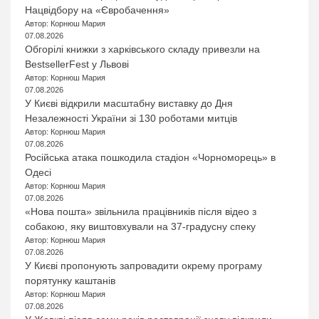
Нацвідбору на «Євробачення»
Автор: Корнюш Мария
07.08.2026
Обгорілі книжки з харківського складу привезли на
BestsellerFest у Львові
Автор: Корнюш Мария
07.08.2026
У Києві відкрили масштабну виставку до Дня
Незалежності України зі 130 роботами митців
Автор: Корнюш Мария
07.08.2026
Російська атака пошкодила стадіон «Чорноморець» в
Одесі
Автор: Корнюш Мария
07.08.2026
«Нова пошта» звільнила працівників після відео з
собакою, яку виштовхували на 37-градусну спеку
Автор: Корнюш Мария
07.08.2026
У Києві пропонують запровадити окрему програму
порятунку каштанів
Автор: Корнюш Мария
07.08.2026