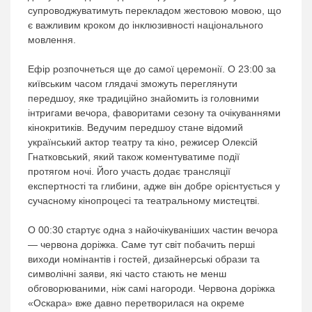
супроводжуватимуть перекладом жестовою мовою, що
є важливим кроком до інклюзивності національного
мовлення.
Ефір розпочнеться ще до самої церемонії. О 23:00 за
київським часом глядачі зможуть переглянути
передшоу, яке традиційно знайомить із головними
інтригами вечора, фаворитами сезону та очікуваннями
кінокритиків. Ведучим передшоу стане відомий
український актор театру та кіно, режисер Олексій
Гнатковський, який також коментуватиме події
протягом ночі. Його участь додає трансляції
експертності та глибини, адже він добре орієнтується у
сучасному кінопроцесі та театральному мистецтві.
О 00:30 стартує одна з найочікуваніших частин вечора
— червона доріжка. Саме тут світ побачить перші
виходи номінантів і гостей, дизайнерські образи та
символічні заяви, які часто стають не менш
обговорюваними, ніж самі нагороди. Червона доріжка
«Оскара» вже давно перетворилася на окреме