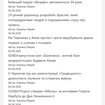
Київській піцерії «Везувіо» виповнилося 34 роки
Автор: Корнюш Мария
06.08.2026
15-річний українець розробляє браслет, який
попереджатиме людей із порушеннями слуху про
тривогу
Автор: Корнюш Мария
06.08.2026
На Теремках у Києві протест проти вирубування дерев
переріс у сутички з поліцією
Автор: Корнюш Мария
06.08.2026
IGNEA випустили кліп «Darkness», знятий біля
модерністських будівель Києва
Автор: Корнюш Мария
06.08.2026
У Чернігові під час реконструкції «Градецького»
демонтують балкони та історичну вивіску
Автор: Корнюш Мария
06.08.2026
GUNIA Project створив «Абетку» за мотивами Георгія
Нарбута до Дня Незалежності
Автор: Корнюш Мария
06.08.2026