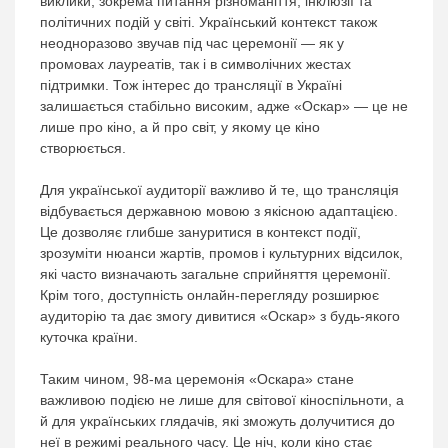
виклики, зокрема питання різноманіття, інклюзії та
політичних подій у світі. Український контекст також
неодноразово звучав під час церемонії — як у
промовах лауреатів, так і в символічних жестах
підтримки. Тож інтерес до трансляції в Україні
залишається стабільно високим, адже «Оскар» — це не
лише про кіно, а й про світ, у якому це кіно
створюється.
Для української аудиторії важливо й те, що трансляція
відбувається державною мовою з якісною адаптацією.
Це дозволяє глибше зануритися в контекст події,
зрозуміти нюанси жартів, промов і культурних відсилок,
які часто визначають загальне сприйняття церемонії.
Крім того, доступність онлайн-перегляду розширює
аудиторію та дає змогу дивитися «Оскар» з будь-якого
куточка країни.
Таким чином, 98-ма церемонія «Оскара» стане
важливою подією не лише для світової кіноспільноти, а
й для українських глядачів, які зможуть долучитися до
неї в режимі реального часу. Це ніч, коли кіно стає