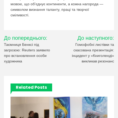
мовою, що об’єднує континенти, а кожна нагорода —
символом визнання таланту, праці та творчої
сміливості.
Навігація
До попереднього:
До наступного:
записів
Таємниця Бенксі під
Гомофобні листівки та
загрозою: Reuters заявило
скасована презентація:
про встановлення особи
інцидент у «Книголенді»
художника
викликав резонанс
Related Posts