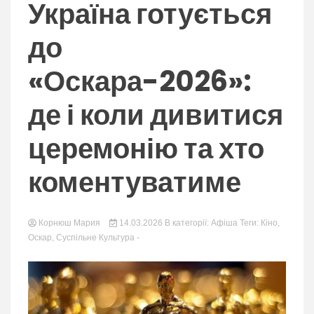
nation.
Україна готується
до
«Оскара-2026»:
де і коли дивитися
церемонію та хто
коментуватиме
Корнюш Мария
14.03.2026
В категорії:
Афіша
Теги:
Кіно
,
Оскар
,
Суспільне Культура
-