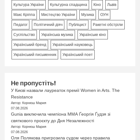
Культура України
Культурна спадщина
Кіно
Львів
Макс Кріппа
Мистецтво України
Музика
ОУН
Педагог
Політичний діяч
Публіцист
Ракетні обстріли
Суспільство
Українська музика
Українське кіно
Український бренд
Український науковець
Український письменник
Український поет
Не пропустіть!
У Києві назвали лауреаток премії Women in Arts. The
Resistance
Автор: Корнюш Мария
07.08.2026
Gunia виключила чемпіона ММА Ґеоргія Ґудзя зі
святкового проєкту до Дня Незалежності
Автор: Корнюш Мария
07.08.2026
Оля Полякова пригрозила судом через правила