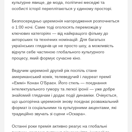
культурне явище, де мода, політичні меседжі та
особисті історії переплітаються у єдиному просторі.
Безпосередньо церемонія нагородження розпочнеться
о 1:00 ночі. Саме тоді оголосять переможців у
ключових категоріях — від найкращого фільму до
акторських та технічних номінацій. Для багатьох
українських глядачів це не просто шоу, а можливість
відчути себе частиною глобального культурного
процесу, який формує сучасне кіно.
Ведучим церемонії другий рік поспіль стане
американський комік, телеведучий і лауреат премії
«Еммі» Конан О’Браєн. Його стиль — поєднання
інтелектуального гумору та легкої іронії — уже добре
знайомий глядачам і додає події динаміки. Очікується,
що цьогорічна церемонія знову поєднає розважальний
формат із соціальними та культурними акцентами, які
традиційно звучать зі сцени «Оскара».
Останні роки премія активно реагує на глобальні