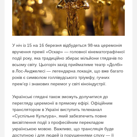
У ніч із 15 на 16 березня відбудеться 98-ма церемонія
вручення премії «Оскар» — головної кінематографічної
події року, яка традиційно збирає мільйони глядачів по
всьому світу. Цьогоріч захід прийматиме театр «Долбі»
в Лос-Анджелесі — легендарна локація, що вже багато
років є символом голлівудського тріумфу, гучних
прем’єр і знакових перемог у світі кіноіндустрії.
Українські глядачі також зможуть долучитися до
перегляду церемонії в прямому ефірі. Офіційним
транслятором в Україні виступить телеканал
«Суспільне Культура», який забезпечить повне
висвітлення події з професійним перекладом
українською мовою. Важливо, що трансляція буде
доступною і для людей із порушеннями слуху — її