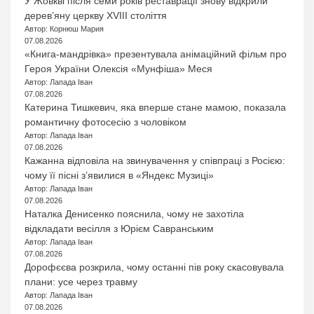
У Жовкві після семи років реставрації знову відкрили
дерев’яну церкву XVIII століття
Автор: Корнюш Мария
07.08.2026
«Книга-мандрівка» презентувала анімаційний фільм про
Героя України Олексія «Мунфіша» Меся
Автор: Лапада Іван
07.08.2026
Катерина Тишкевич, яка вперше стане мамою, показала
романтичну фотосесію з чоловіком
Автор: Лапада Іван
07.08.2026
Кажанна відповіла на звинувачення у співпраці з Росією:
чому її пісні з’явилися в «Яндекс Музиці»
Автор: Лапада Іван
07.08.2026
Наталка Денисенко пояснила, чому не захотіла
відкладати весілля з Юрієм Савранським
Автор: Лапада Іван
07.08.2026
Дорофєєва розкрила, чому останні пів року скасовувала
плани: усе через травму
Автор: Лапада Іван
07.08.2026