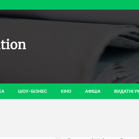
ian-
КА
ШОУ-БІЗНЕС
КІНО
АФІША
ВИДАТНІ У