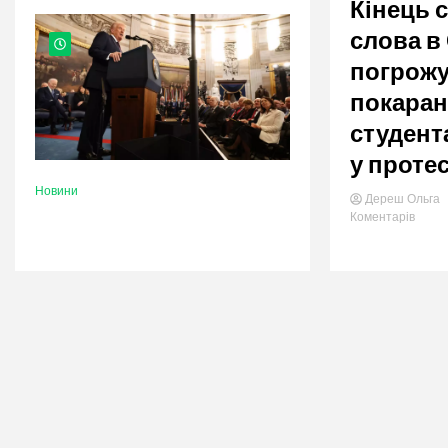
nation.
Кінець 
слова в
погрож
покара
студент
у проте
Новини
Дереш Ольга
в
Коментарів
катего
Кінец