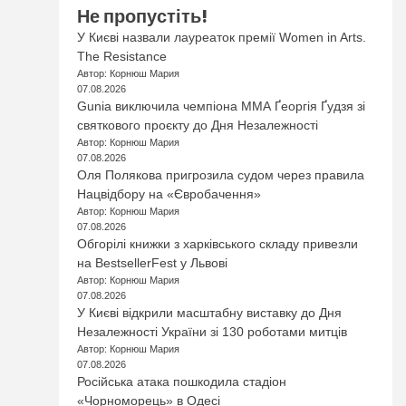
Не пропустіть!
У Києві назвали лауреаток премії Women in Arts.
The Resistance
Автор: Корнюш Мария
07.08.2026
Gunia виключила чемпіона ММА Ґеоргія Ґудзя зі
святкового проєкту до Дня Незалежності
Автор: Корнюш Мария
07.08.2026
Оля Полякова пригрозила судом через правила
Нацвідбору на «Євробачення»
Автор: Корнюш Мария
07.08.2026
Обгорілі книжки з харківського складу привезли
на BestsellerFest у Львові
Автор: Корнюш Мария
07.08.2026
У Києві відкрили масштабну виставку до Дня
Незалежності України зі 130 роботами митців
Автор: Корнюш Мария
07.08.2026
Російська атака пошкодила стадіон
«Чорноморець» в Одесі