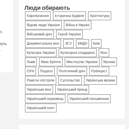
Люди обирають
Євробачення
Історична будівля
Архітектура
Відомі люди України
Війна в Україні
о,
Військовий діяч
Герой України
муть
Документальне кіно
ЗСУ
КМДА
Київ
.
Культура України
Культурна спадщина
Кіно
Львів
Макс Кріппа
Мистецтво України
Музика
ОУН
Педагог
Політичний діяч
Публіцист
Ракетні обстріли
Суспільство
Українська музика
Українське кіно
Український бренд
Український науковець
Український письменник
Український поет