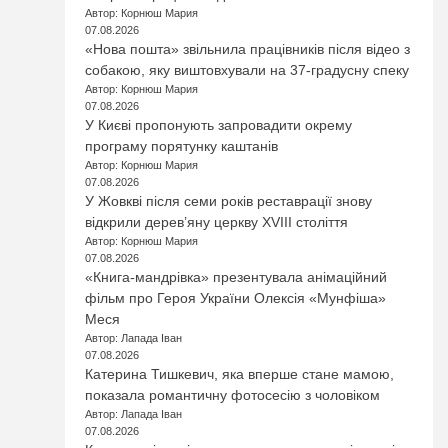
Автор: Корнюш Мария
07.08.2026
«Нова пошта» звільнила працівників після відео з
собакою, яку виштовхували на 37-градусну спеку
Автор: Корнюш Мария
07.08.2026
У Києві пропонують запровадити окрему
програму порятунку каштанів
Автор: Корнюш Мария
07.08.2026
У Жовкві після семи років реставрації знову
відкрили дерев’яну церкву XVIII століття
Автор: Корнюш Мария
07.08.2026
«Книга-мандрівка» презентувала анімаційний
фільм про Героя України Олексія «Мунфіша»
Меся
Автор: Лапада Іван
07.08.2026
Катерина Тишкевич, яка вперше стане мамою,
показала романтичну фотосесію з чоловіком
Автор: Лапада Іван
07.08.2026