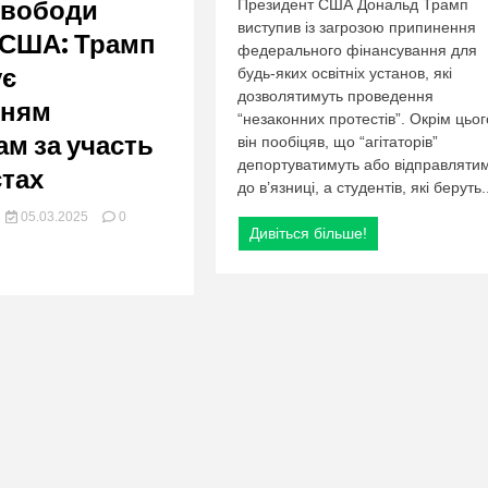
org.ua
свободи
Президент США Дональд Трамп
свободи
слова
виступив із загрозою припинення
 США: Трамп
в
федерального фінансування для
США:
ує
будь-яких освітніх установ, які
Трамп
дозволятимуть проведення
нням
погрожує
“незаконних протестів”. Окрім цьог
покаранням
ам за участь
він пообіцяв, що “агітаторів”
студентам
за
депортуватимуть або відправляти
стах
участь
до в’язниці, а студентів, які беруть..
у
05.03.2025
0
протестах
Дивіться більше!
рії:
ь