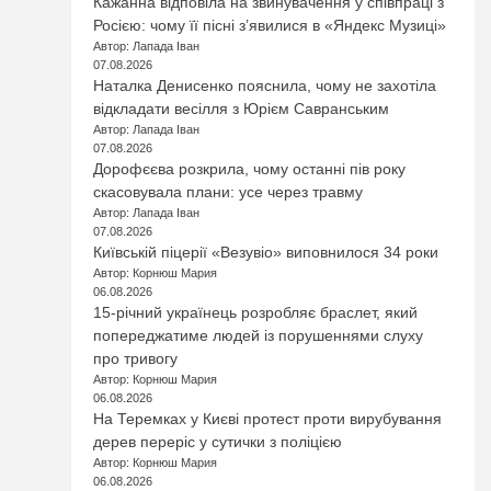
Кажанна відповіла на звинувачення у співпраці з
Росією: чому її пісні з’явилися в «Яндекс Музиці»
Автор: Лапада Іван
07.08.2026
Наталка Денисенко пояснила, чому не захотіла
відкладати весілля з Юрієм Савранським
Автор: Лапада Іван
07.08.2026
Дорофєєва розкрила, чому останні пів року
скасовувала плани: усе через травму
Автор: Лапада Іван
07.08.2026
Київській піцерії «Везувіо» виповнилося 34 роки
Автор: Корнюш Мария
06.08.2026
15-річний українець розробляє браслет, який
попереджатиме людей із порушеннями слуху
про тривогу
Автор: Корнюш Мария
06.08.2026
На Теремках у Києві протест проти вирубування
дерев переріс у сутички з поліцією
Автор: Корнюш Мария
06.08.2026