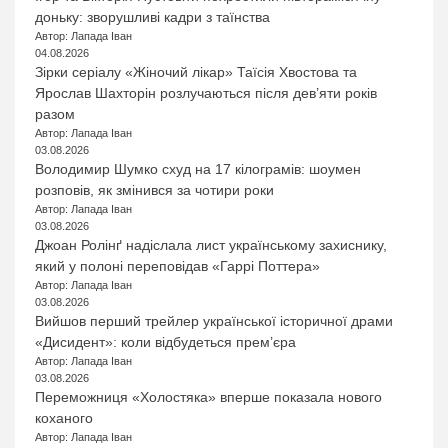
доньку: зворушливі кадри з таїнства
Автор: Лапада Іван
04.08.2026
Зірки серіалу «Жіночий лікар» Таїсія Хвостова та
Ярослав Шахторін розлучаються після дев’яти років
разом
Автор: Лапада Іван
03.08.2026
Володимир Шумко схуд на 17 кілограмів: шоумен
розповів, як змінився за чотири роки
Автор: Лапада Іван
03.08.2026
Джоан Ролінґ надіслала лист українському захиснику,
який у полоні переповідав «Гаррі Поттера»
Автор: Лапада Іван
03.08.2026
Вийшов перший трейлер української історичної драми
«Дисидент»: коли відбудеться прем’єра
Автор: Лапада Іван
03.08.2026
Переможниця «Холостяка» вперше показала нового
коханого
Автор: Лапада Іван