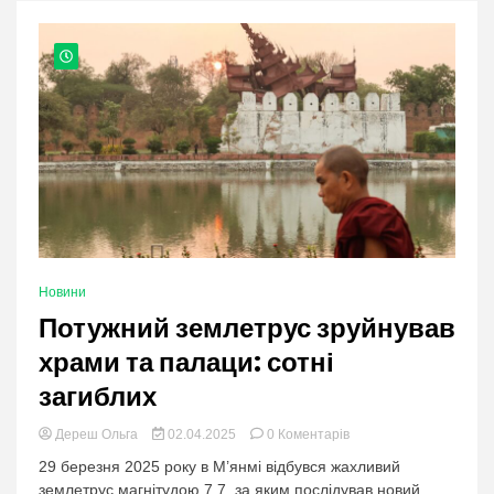
nation.
Новини
Потужний землетрус зруйнував
храми та палаци: сотні
загиблих
в
Дереш Ольга
02.04.2025
0 Коментарів
категорії:
29 березня 2025 року в М’янмі відбувся жахливий
Потужний
землетрус магнітудою 7,7, за яким послідував новий
землетрус