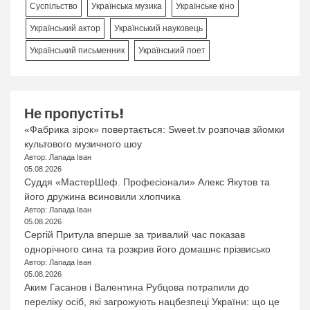
Суспільство
Українська музика
Українське кіно
Український актор
Український науковець
Український письменник
Український поет
Не пропустіть!
«Фабрика зірок» повертається: Sweet.tv розпочав зйомки
культового музичного шоу
Автор: Лапада Іван
05.08.2026
Суддя «МастерШеф. Професіонали» Алекс Якутов та
його дружина всиновили хлопчика
Автор: Лапада Іван
05.08.2026
Сергій Притула вперше за тривалий час показав
однорічного сина та розкрив його домашнє прізвисько
Автор: Лапада Іван
05.08.2026
Аким Гасанов і Валентина Рубцова потрапили до
переліку осіб, які загрожують нацбезпеці України: що це