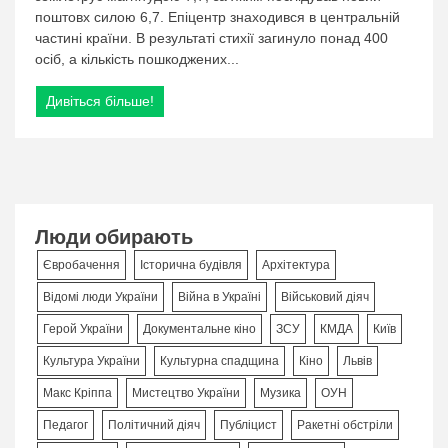
поштовх силою 6,7. Епіцентр знаходився в центральній
зруйнував
храми
частині країни. В результаті стихії загинуло понад 400
та
осіб, а кількість пошкоджених...
палаци:
сотні
Дивіться більше!
загиблих
Люди обирають
Євробачення
Історична будівля
Архітектура
Відомі люди України
Війна в Україні
Військовий діяч
Герой України
Документальне кіно
ЗСУ
КМДА
Київ
Культура України
Культурна спадщина
Кіно
Львів
Макс Кріппа
Мистецтво України
Музика
ОУН
Педагог
Політичний діяч
Публіцист
Ракетні обстріли