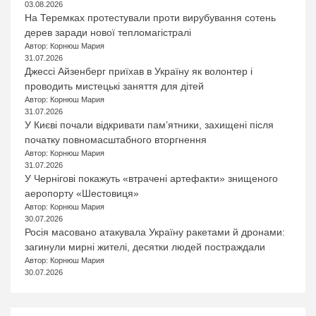
03.08.2026
На Теремках протестували проти вирубування сотень
дерев заради нової тепломагістралі
Автор: Корнюш Мария
31.07.2026
Джессі Айзенберг приїхав в Україну як волонтер і
проводить мистецькі заняття для дітей
Автор: Корнюш Мария
31.07.2026
У Києві почали відкривати пам’ятники, захищені після
початку повномасштабного вторгнення
Автор: Корнюш Мария
31.07.2026
У Чернігові покажуть «втрачені артефакти» знищеного
аеропорту «Шестовиця»
Автор: Корнюш Мария
30.07.2026
Росія масовано атакувала Україну ракетами й дронами:
загинули мирні жителі, десятки людей постраждали
Автор: Корнюш Мария
30.07.2026