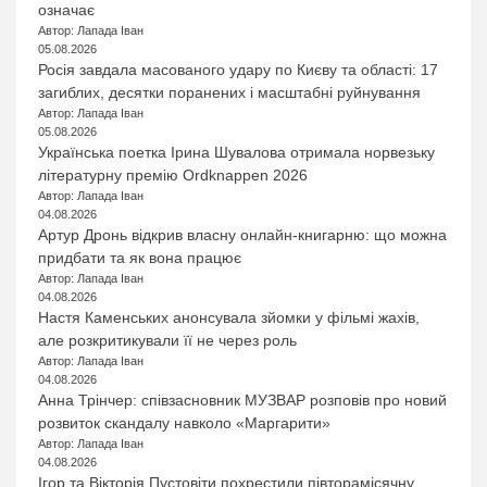
означає
Автор: Лапада Іван
05.08.2026
Росія завдала масованого удару по Києву та області: 17
загиблих, десятки поранених і масштабні руйнування
Автор: Лапада Іван
05.08.2026
Українська поетка Ірина Шувалова отримала норвезьку
літературну премію Ordknappen 2026
Автор: Лапада Іван
04.08.2026
Артур Дронь відкрив власну онлайн-книгарню: що можна
придбати та як вона працює
Автор: Лапада Іван
04.08.2026
Настя Каменських анонсувала зйомки у фільмі жахів,
але розкритикували її не через роль
Автор: Лапада Іван
04.08.2026
Анна Трінчер: співзасновник МУЗВАР розповів про новий
розвиток скандалу навколо «Маргарити»
Автор: Лапада Іван
04.08.2026
Ігор та Вікторія Пустовіти похрестили півторамісячну