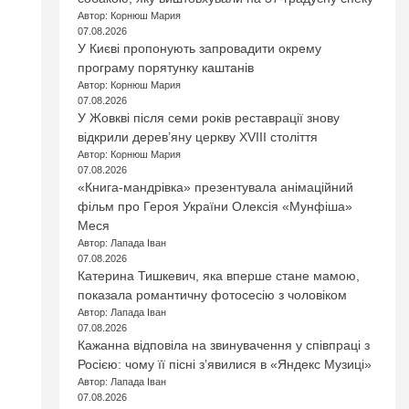
Автор: Корнюш Мария
07.08.2026
У Києві пропонують запровадити окрему
програму порятунку каштанів
Автор: Корнюш Мария
07.08.2026
У Жовкві після семи років реставрації знову
,
відкрили дерев’яну церкву XVIII століття
Автор: Корнюш Мария
07.08.2026
«Книга-мандрівка» презентувала анімаційний
фільм про Героя України Олексія «Мунфіша»
Меся
Автор: Лапада Іван
07.08.2026
Катерина Тишкевич, яка вперше стане мамою,
показала романтичну фотосесію з чоловіком
Автор: Лапада Іван
07.08.2026
Кажанна відповіла на звинувачення у співпраці з
Росією: чому її пісні з’явилися в «Яндекс Музиці»
Автор: Лапада Іван
07.08.2026