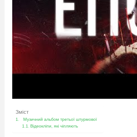
Зміст
Музичний альбом третьої штурмової
Відеокліпи, які чіпляють