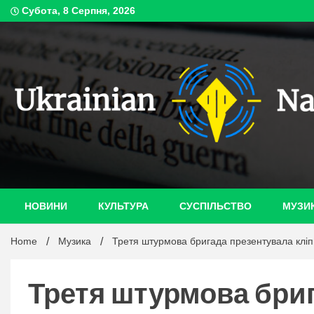
Skip
Субота, 8 Серпня, 2026
to
content
ukrain
НОВИНИ
КУЛЬТУРА
СУСПІЛЬСТВО
МУЗИ
Home
Музика
Третя штурмова бригада презентувала кліп
Третя штурмова бриг