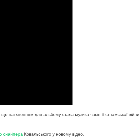
, що натхненням для альбому стала музика часів В’єтнамської війни
го снайпера
Ковальського у новому відео.