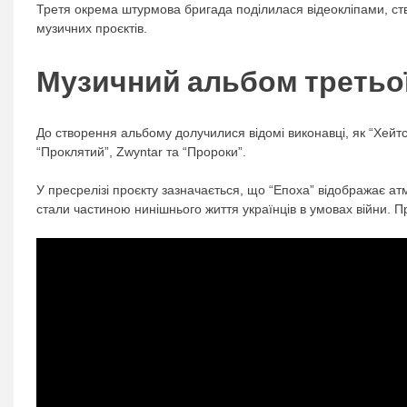
Третя окрема штурмова бригада поділилася відеокліпами, с
музичних проєктів.
Музичний альбом третьо
До створення альбому долучилися відомі виконавці, як “Хейтс
“Проклятий”, Zwyntar та “Пророки”.
У пресрелізі проєкту зазначається, що “Епоха” відображає ат
стали частиною нинішнього життя українців в умовах війни. Про