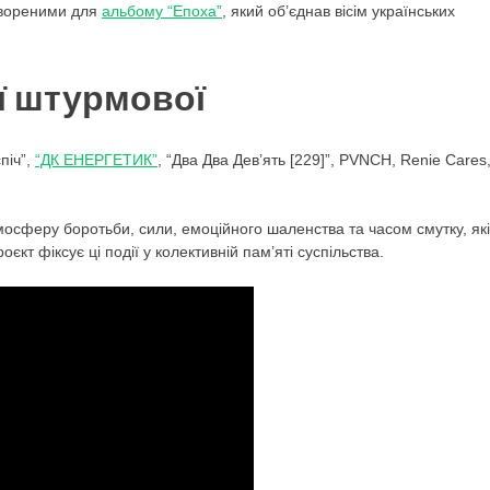
твореними для
альбому “Епоха”
, який об’єднав вісім українських
ї штурмової
піч”,
“ДК ЕНЕРГЕТИК”
, “Два Два Дев’ять [229]”, PVNCH, Renie Cares
мосферу боротьби, сили, емоційного шаленства та часом смутку, які
єкт фіксує ці події у колективній пам’яті суспільства.