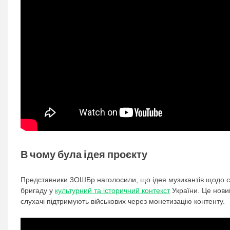
В чому була ідея проєкту
Представники 3ОШБр наголосили, що ідея музикантів щодо ст
бригаду у
культурний та історичний контекст
України. Це нови
слухачі підтримують військових через монетизацію контенту.