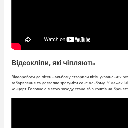
Відеокліпи, які чіпляють
Відеороботи до пісень альбому створили вісім українських р
забарвлення та дозволяє зрозуміти сенс альбому. У межах ініц
концерт. Головною метою заходу стане збір коштів на брон