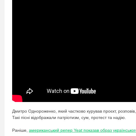
Дмитро Однороженко, який частково курував проєкт, розповів
Такі пісні відображали патріотизм, сум, протест та надію.
Раніше,
американський репер Yeat показав образ українсько