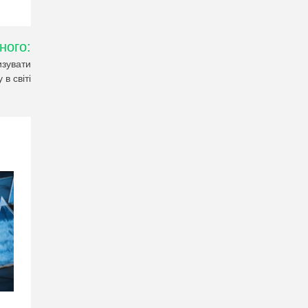
ного:
изувати
 в світі