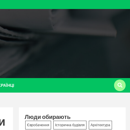
КРАЇНЦІ
Люди обирають
и
Євробачення
Історична будівля
Архітектура