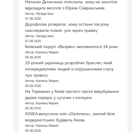
Наталка Денисенко пояснила, чому не захотіла
відкладати весілля з Юрієм Савранським
Автор: Лапада Іван
07.08.2026
Дорофєєва розкрила, чому останні пів року
скасовувала плани: усе через травму
Автор: Лапада Іван
07.08.2026
Київській піцерії «Везувіо» виповнилося 34 роки
Автор: Корнюш Мария
06.08.2026
15-річний українець розробляє браслет, який
попереджатиме людей із порушеннями слуху
про тривогу
Автор: Корнюш Мария
06.08.2026
На Теремках у Києві протест проти вирубування
дерев переріс у сутички з поліцією
Автор: Корнюш Мария
06.08.2026
IGNEA випустили кліп «Darkness», знятий біля
модерністських будівель Києва
Автор: Корнюш Мария
06.08.2026