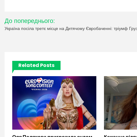
Навігація
До попереднього:
записів
Україна посіла третє місце на Дитячому Євробаченні: тріумф Груз
Related Posts