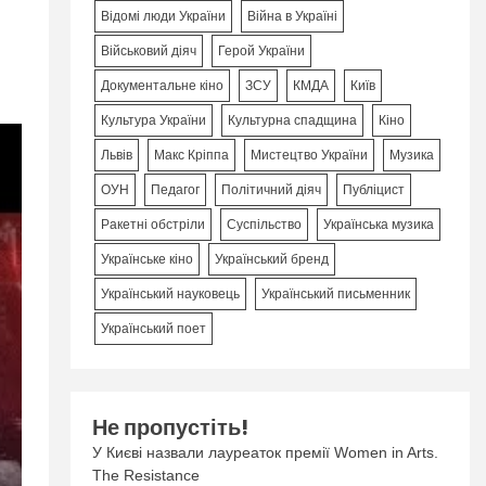
Відомі люди України
Війна в Україні
Військовий діяч
Герой України
Документальне кіно
ЗСУ
КМДА
Київ
Культура України
Культурна спадщина
Кіно
Львів
Макс Кріппа
Мистецтво України
Музика
ОУН
Педагог
Політичний діяч
Публіцист
Ракетні обстріли
Суспільство
Українська музика
Українське кіно
Український бренд
Український науковець
Український письменник
Український поет
Не пропустіть!
У Києві назвали лауреаток премії Women in Arts.
The Resistance