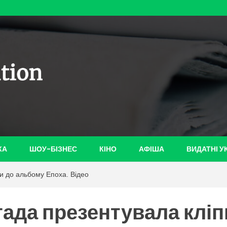
ian-
КА
ШОУ-БІЗНЕС
КІНО
АФІША
ВИДАТНІ У
и до альбому Епоха. Відео
ада презентувала кліп