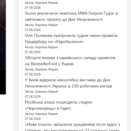
Автор: Корнюш Мария
07.08.2026
Gunia виключила чемпіона ММА Ґеоргія Ґудзя зі
святкового проєкту до Дня Незалежності
Автор: Корнюш Мария
07.08.2026
Оля Полякова пригрозила судом через правила
Нацвідбору на «Євробачення»
Автор: Корнюш Мария
07.08.2026
Обгорілі книжки з харківського складу привезли
на BestsellerFest у Львові
Автор: Корнюш Мария
07.08.2026
У Києві відкрили масштабну виставку до Дня
Незалежності України зі 130 роботами митців
Автор: Корнюш Мария
07.08.2026
Російська атака пошкодила стадіон
«Чорноморець» в Одесі
Автор: Корнюш Мария
07.08.2026
«Нова пошта» звільнила працівників після відео з
собакою, яку виштовхували на 37-градусну спеку