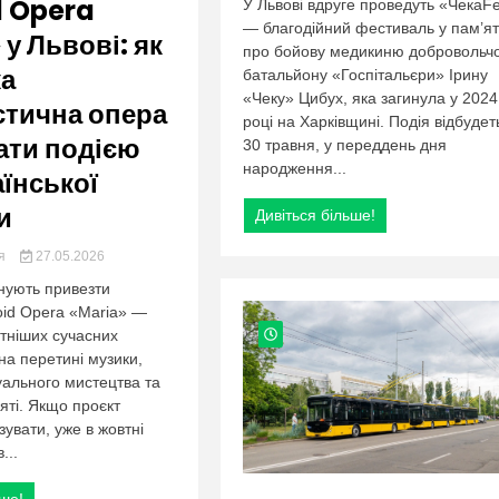
org.ua
d Opera
У Львові вдруге проведуть «ЧекаFe
— благодійний фестиваль у пам’ят
у Львові: як
про бойову медикиню добровольч
ка
батальйону «Госпітальєри» Ірину
«Чеку» Цибух, яка загинула у 2024
тична опера
році на Харківщині. Подія відбудет
ати подією
30 травня, у переддень дня
народження...
аїнської
и
Дивіться більше!
ия
27.05.2026
нують привезти
oid Opera «Maria» —
ітніших сучасних
на перетині музики,
зуального мистецтва та
яті. Якщо проєкт
зувати, уже в жовтні
...