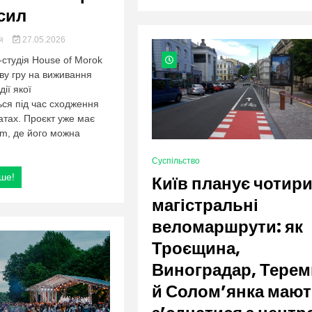
 сил
ия
27.05.2026
і-студія House of Morok
ву гру на виживання
дії якої
ься під час сходження
атах. Проєкт уже має
am, де його можна
Суспільство
ьше!
Київ планує чотир
магістральні
веломаршрути: як
Троєщина,
Виноградар, Терем
й Солом’янка маю