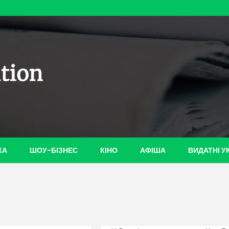
ian-
КА
ШОУ-БІЗНЕС
КІНО
АФІША
ВИДАТНІ У