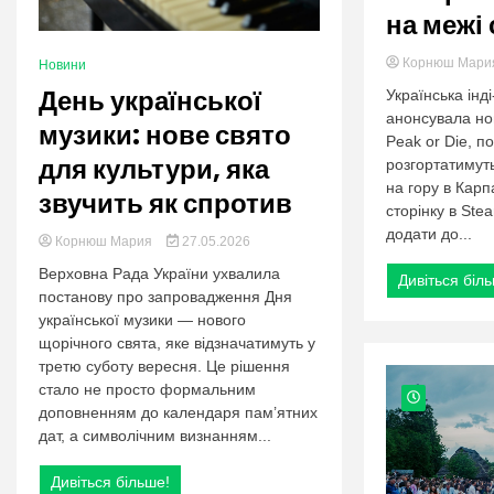
на межі
Корнюш Мар
Новини
День української
Українська інд
анонсувала но
музики: нове свято
Peak or Die, по
для культури, яка
розгортатимут
на гору в Карп
звучить як спротив
сторінку в Ste
додати до...
Корнюш Мария
27.05.2026
Верховна Рада України ухвалила
Дивіться біл
постанову про запровадження Дня
української музики — нового
щорічного свята, яке відзначатимуть у
третю суботу вересня. Це рішення
стало не просто формальним
доповненням до календаря пам’ятних
дат, а символічним визнанням...
Дивіться більше!