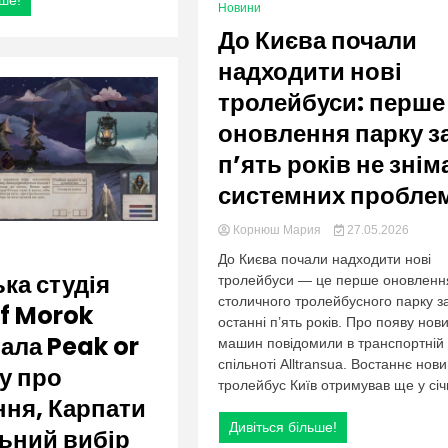
ьше!
Новини
До Києва почали
надходити нові
тролейбуси: перше
оновлення парку з
п’ять років не знім
системних пробле
Корнюш Мария
27.05.2026
До Києва почали надходити нові
ька студія
тролейбуси — це перше оновленн
столичного тролейбусного парку з
f Morok
останні п’ять років. Про появу нов
ала Peak or
машин повідомили в транспортній
спільноті Alltransua. Востаннє нов
ру про
тролейбус Київ отримував ще у січн
ня, Карпати
Дивіться більше!
ьний вибір