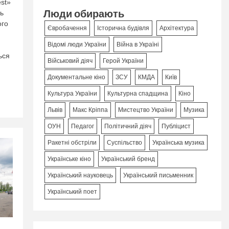
st»
Люди обирають
ь
ого
Євробачення
Історична будівля
Архітектура
Відомі люди України
Війна в Україні
ься
Військовий діяч
Герой України
Документальне кіно
ЗСУ
КМДА
Київ
Культура України
Культурна спадщина
Кіно
Львів
Макс Кріппа
Мистецтво України
Музика
ОУН
Педагог
Політичний діяч
Публіцист
Ракетні обстріли
Суспільство
Українська музика
Українське кіно
Український бренд
Український науковець
Український письменник
Український поет