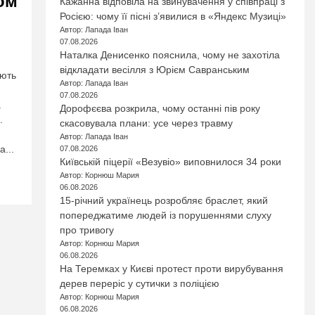
ом
Кажанна відповіла на звинувачення у співпраці з
Росією: чому її пісні з’явилися в «Яндекс Музиці»
Автор: Лапада Іван
07.08.2026
Наталка Денисенко пояснила, чому не захотіла
відкладати весілля з Юрієм Савранським
ають
Автор: Лапада Іван
07.08.2026
.
Дорофєєва розкрила, чому останні пів року
.
скасовувала плани: усе через травму
Автор: Лапада Іван
...
07.08.2026
Київській піцерії «Везувіо» виповнилося 34 роки
Автор: Корнюш Мария
06.08.2026
15-річний українець розробляє браслет, який
попереджатиме людей із порушеннями слуху
про тривогу
Автор: Корнюш Мария
06.08.2026
На Теремках у Києві протест проти вирубування
дерев переріс у сутички з поліцією
Автор: Корнюш Мария
06.08.2026