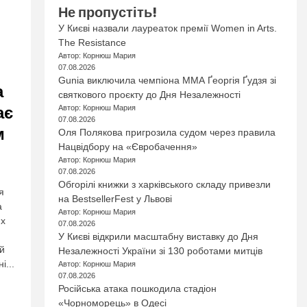
Не пропустіть!
У Києві назвали лауреаток премії Women in Arts.
The Resistance
Автор: Корнюш Мария
07.08.2026
Gunia виключила чемпіона ММА Ґеоргія Ґудзя зі
а
святкового проєкту до Дня Незалежності
ає
Автор: Корнюш Мария
07.08.2026
м
Оля Полякова пригрозила судом через правила
Нацвідбору на «Євробачення»
Автор: Корнюш Мария
07.08.2026
Обгорілі книжки з харківського складу привезли
я
на BestsellerFest у Львові
а
Автор: Корнюш Мария
их
07.08.2026
У Києві відкрили масштабну виставку до Дня
ий
Незалежності України зі 130 роботами митців
і...
Автор: Корнюш Мария
07.08.2026
Російська атака пошкодила стадіон
«Чорноморець» в Одесі