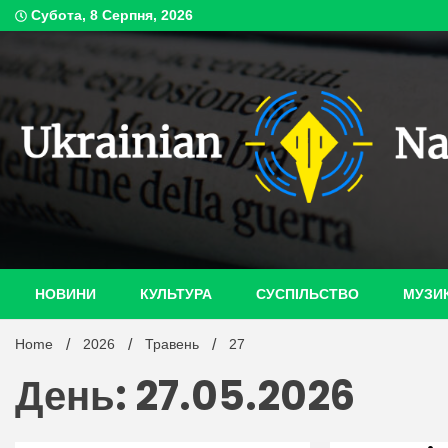
Skip
Субота, 8 Серпня, 2026
to
content
ukrain
НОВИНИ
КУЛЬТУРА
СУСПІЛЬСТВО
МУЗИ
Home
2026
Травень
27
День: 27.05.2026