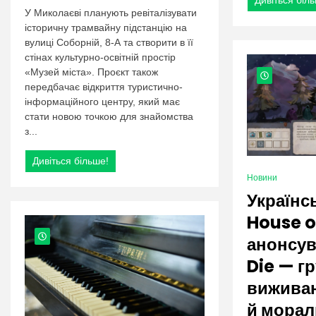
Дивіться біл
У Миколаєві планують ревіталізувати
історичну трамвайну підстанцію на
вулиці Соборній, 8-А та створити в її
стінах культурно-освітній простір
«Музей міста». Проєкт також
передбачає відкриття туристично-
інформаційного центру, який має
стати новою точкою для знайомства
з...
Дивіться більше!
Новини
Українс
House o
анонсув
Die — г
виживан
й морал