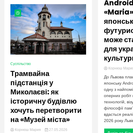
nation.
Androi
«Maria» 
японсь
футурис
може ст
для укр
культур
Суспільство
Корнюш Мар
Трамвайна
До Львова пла
підстанція у
японську Andr
одну з найпом
Миколаєві: як
оперних робіт 
історичну будівлю
технологій, ві
хочуть перетворити
філософії пам’
вдасться реалі
на «Музей міста»
2026 року Львів
Корнюш Мария
27.05.2026