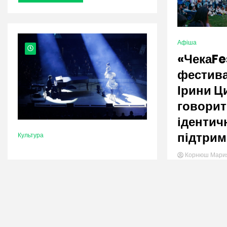
Афіша
«ЧекаFe
фестива
Ірини Ц
говорит
ідентичн
підтрим
Культура
Корнюш Мар