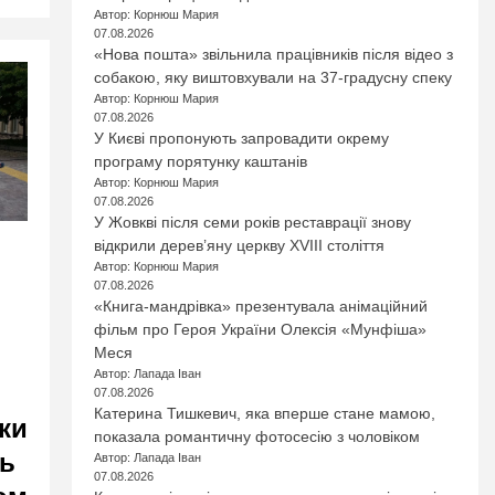
Автор: Корнюш Мария
07.08.2026
«Нова пошта» звільнила працівників після відео з
собакою, яку виштовхували на 37-градусну спеку
Автор: Корнюш Мария
07.08.2026
У Києві пропонують запровадити окрему
програму порятунку каштанів
Автор: Корнюш Мария
07.08.2026
У Жовкві після семи років реставрації знову
відкрили дерев’яну церкву XVIII століття
Автор: Корнюш Мария
и
07.08.2026
«Книга-мандрівка» презентувала анімаційний
фільм про Героя України Олексія «Мунфіша»
Меся
Автор: Лапада Іван
07.08.2026
Катерина Тишкевич, яка вперше стане мамою,
ки
показала романтичну фотосесію з чоловіком
ть
Автор: Лапада Іван
07.08.2026