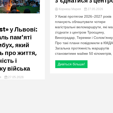
з’єднатися з центр
Корнюш Мария
27.05.2026
У Києві протягом 2026–2027 років
планують облаштувати чотири
магістральні веломаршрути, які м
st» у Львові:
з’єднати з центром Троєщину,
ль пам’яті
Виноградар, Теремки і Солом’янку
ибух, який
Про такі плани повідомили в КМДА
Загальна протяжність маршрутів
ь про життя,
становитиме майже 50 кілометрів, а
ість і
Дивіться більше!
ку війська
ия
27.05.2026