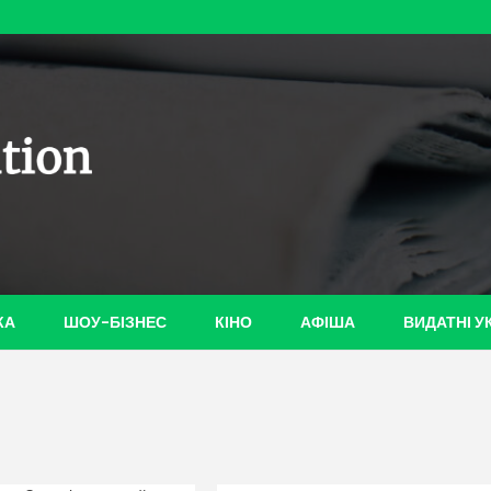
ian-
КА
ШОУ-БІЗНЕС
КІНО
АФІША
ВИДАТНІ У