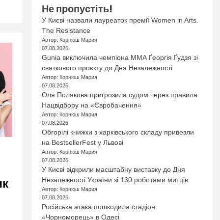
Не пропустіть!
У Києві назвали лауреаток премії Women in Arts.
The Resistance
Автор: Корнюш Мария
07.08.2026
Gunia виключила чемпіона ММА Ґеоргія Ґудзя зі
святкового проєкту до Дня Незалежності
Автор: Корнюш Мария
07.08.2026
Оля Полякова пригрозила судом через правила
Нацвідбору на «Євробачення»
Автор: Корнюш Мария
07.08.2026
Обгорілі книжки з харківського складу привезли
на BestsellerFest у Львові
Автор: Корнюш Мария
07.08.2026
У Києві відкрили масштабну виставку до Дня
як
Незалежності України зі 130 роботами митців
Автор: Корнюш Мария
07.08.2026
Російська атака пошкодила стадіон
«Чорноморець» в Одесі