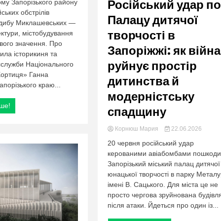
org.ua
Російський удар по
ому Запорізького району
йських обстрілів
Палацу дитячої
адибу Миклашевських —
творчості в
ектури, містобудування
цевого значення. Про
Запоріжжі: як війна
ила історикиня та
руйнує простір
сслужби Національного
Хортиця» Ганна
дитинства й
апорізького краю...
модерністську
ьше!
спадщину
Корнюш Мария
22.06.2026
20 червня російський удар
керованими авіабомбами пошкоди
Запорізький міський палац дитячої
юнацької творчості в парку Металу
імені В. Сацького. Для міста це не
просто чергова зруйнована будівл
після атаки. Йдеться про один із...