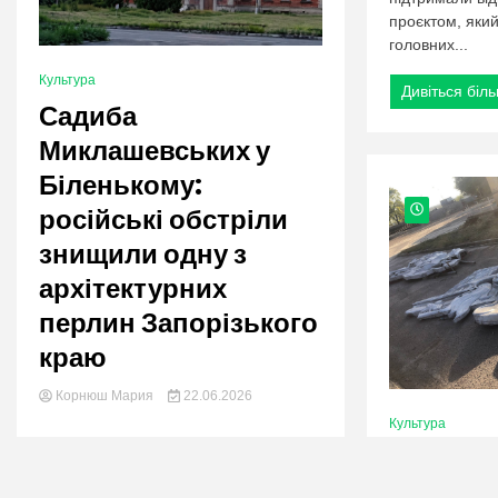
проєктом, який
головних...
Культура
Дивіться біл
Садиба
Миклашевських у
Біленькому:
російські обстріли
знищили одну з
архітектурних
перлин Запорізького
краю
Корнюш Мария
22.06.2026
Культура