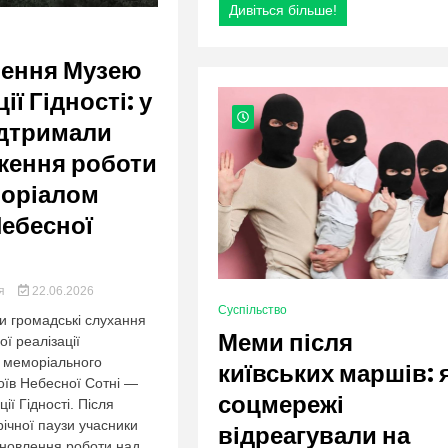
Дивіться більше!
лення Музею
ї Гідності: у
ідтримали
ження роботи
моріалом
Небесної
ия
22.06.2026
Суспільство
и громадські слухання
Меми після
ї реалізації
 меморіального
київських маршів: 
оїв Небесної Сотні —
соцмережі
ї Гідності. Після
ічної паузи учасники
відреагували на
дновлення роботи над