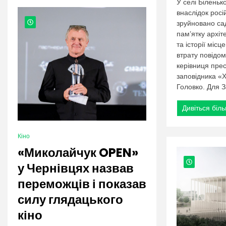
nation.
У селі Біленьк
внаслідок росі
зруйновано с
пам’ятку архіт
та історії міс
втрату повідом
керівниця пре
заповідника «
Головко. Для З
Дивіться біл
Кіно
«Миколайчук OPEN»
у Чернівцях назвав
переможців і показав
силу глядацького
кіно