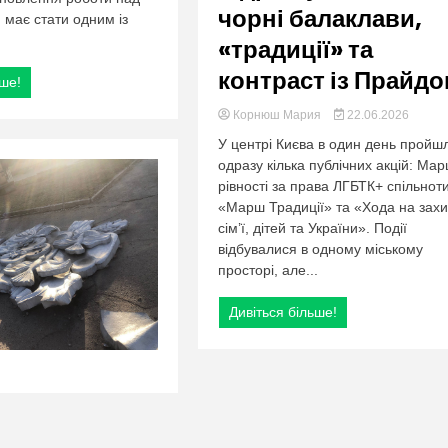
чорні балаклави,
 має стати одним із
«традиції» та
контраст із Прайд
ьше!
Корнюш Мария
22.06.2026
У центрі Києва в один день пройш
одразу кілька публічних акцій: Ма
рівності за права ЛГБТК+ спільноти
«Марш Традиції» та «Хода на захи
сім’ї, дітей та України». Події
відбувалися в одному міському
просторі, але...
Дивіться більше!