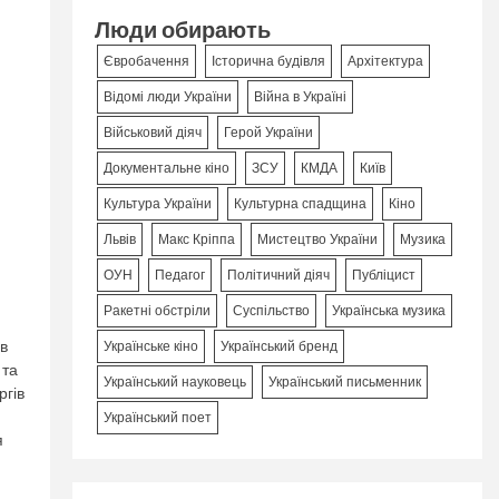
Люди обирають
Євробачення
Історична будівля
Архітектура
Відомі люди України
Війна в Україні
Військовий діяч
Герой України
Документальне кіно
ЗСУ
КМДА
Київ
Культура України
Культурна спадщина
Кіно
Львів
Макс Кріппа
Мистецтво України
Музика
ОУН
Педагог
Політичний діяч
Публіцист
Ракетні обстріли
Суспільство
Українська музика
в
Українське кіно
Український бренд
 та
Український науковець
Український письменник
ргів
Український поет
я