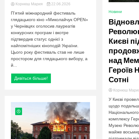
Корнюш Мария
22.06.2026
Новини
П’ятий міжнародний фестиваль
Віднов
глядацького кіно «Миколайчук OPEN»
у Чернівцях оголосив лауреатів
Революці
конкурсних програм і вкотре
Києві п
підтвердив статус однієї з
найпомітніших кіноподій України.
продов
Цього року фестиваль став не лише
над Ме
простором для глядацького вибору, а
й...
Героїв 
Сотні
Дивіться більше!
Корнюш Мар
У Києві провел
щодо подальшо
Національного
комплексу Гер
Музею Революці
майже восьмир
підтримали ві