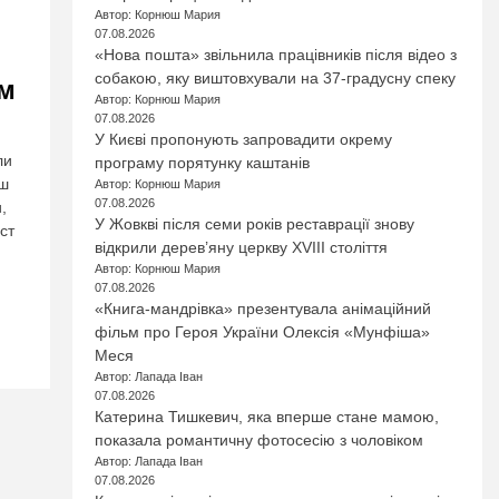
Автор: Корнюш Мария
07.08.2026
«Нова пошта» звільнила працівників після відео з
собакою, яку виштовхували на 37-градусну спеку
ом
Автор: Корнюш Мария
07.08.2026
У Києві пропонують запровадити окрему
ли
програму порятунку каштанів
рш
Автор: Корнюш Мария
07.08.2026
,
У Жовкві після семи років реставрації знову
ст
відкрили дерев’яну церкву XVIII століття
Автор: Корнюш Мария
07.08.2026
«Книга-мандрівка» презентувала анімаційний
фільм про Героя України Олексія «Мунфіша»
Меся
Автор: Лапада Іван
07.08.2026
Катерина Тишкевич, яка вперше стане мамою,
показала романтичну фотосесію з чоловіком
Автор: Лапада Іван
07.08.2026