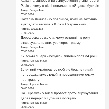
Кажанна відповіла на звинувачення у співпраці з
Росією: чому її пісні з’явилися в «Яндекс Музиці»
Автор: Лапада Іван
07.08.2026
Наталка Денисенко пояснила, чому не захотіла
відкладати весілля з Юрієм Савранським
Автор: Лапада Іван
07.08.2026
Дорофєєва розкрила, чому останні пів року
скасовувала плани: усе через травму
Автор: Лапада Іван
07.08.2026
Київській піцерії «Везувіо» виповнилося 34 роки
Автор: Корнюш Мария
06.08.2026
15-річний українець розробляє браслет, який
попереджатиме людей із порушеннями слуху
про тривогу
Автор: Корнюш Мария
06.08.2026
На Теремках у Києві протест проти вирубування
дерев переріс у сутички з поліцією
Автор: Корнюш Мария
06.08.2026