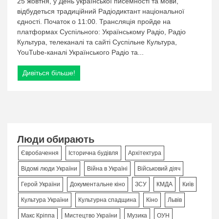
25 жовтня, у День української писемності та мови,
25
відбудеться традиційний Радіодиктант національної
жовтня
єдності. Початок о 11:00. Трансляція пройде на
—
Радіодиктант
платформах Суспільного: Українському Радіо, Радіо
національної
Культура, телеканалі та сайті Суспільне Культура,
єдності:
YouTube-каналі Українського Радіо та...
усе,
що
Дивіться більше!
потрібно
знати
Люди обирають
Євробачення
Історична будівля
Архітектура
Відомі люди України
Війна в Україні
Військовий діяч
Герой України
Документальне кіно
ЗСУ
КМДА
Київ
Культура України
Культурна спадщина
Кіно
Львів
Макс Кріппа
Мистецтво України
Музика
ОУН