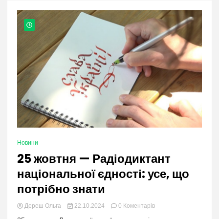
nation.
Новини
25 жовтня — Радіодиктант
національної єдності: усе, що
потрібно знати
в
Дереш Ольга
22.10.2024
0 Коментарів
категорії: