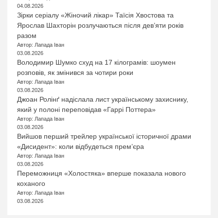
04.08.2026
Зірки серіалу «Жіночий лікар» Таїсія Хвостова та
Ярослав Шахторін розлучаються після дев’яти років
разом
Автор: Лапада Іван
03.08.2026
Володимир Шумко схуд на 17 кілограмів: шоумен
розповів, як змінився за чотири роки
Автор: Лапада Іван
03.08.2026
Джоан Ролінґ надіслала лист українському захиснику,
який у полоні переповідав «Гаррі Поттера»
Автор: Лапада Іван
03.08.2026
Вийшов перший трейлер української історичної драми
«Дисидент»: коли відбудеться прем’єра
Автор: Лапада Іван
03.08.2026
Переможниця «Холостяка» вперше показала нового
коханого
Автор: Лапада Іван
03.08.2026