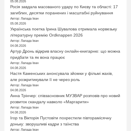
05.08.2026
Росія завдала масованого удару по Києву та області: 17
загиблих, десятки поранених і масштабні руйнування
Автор: Лапада Іван
05.08.2026
Українська поетка Ірина Шувалова отримала норвезьку
літературну премію Ordknappen 2026
Автор: Лапада Іван
04.08.2026
Артур Дронь відкрив власну онлайн-книгарню: що можна
придбати та як вона працює
Автор: Лапада Іван
04.08.2026
Настя Каменських анонсувала зйомки у фільмі жахів,
але розкритикували її не через роль
Автор: Лапада Іван
04.08.2026
Анна Трінчер: співзасновник МУЗВАР розповів про новий
розвиток скандалу навколо «Маргарити»
Автор: Лапада Іван
04.08.2026
Ігор та Вікторія Пустовіти похрестили півторамісячну
доньку: зворушливі кадри з таїнства
Автор: Лапада Іван