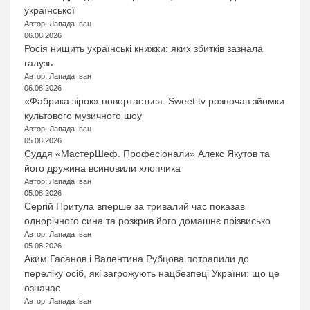
української
Автор: Лапада Іван
06.08.2026
Росія нищить українські книжки: яких збитків зазнала
галузь
Автор: Лапада Іван
06.08.2026
«Фабрика зірок» повертається: Sweet.tv розпочав зйомки
культового музичного шоу
Автор: Лапада Іван
05.08.2026
Суддя «МастерШеф. Професіонали» Алекс Якутов та
його дружина всиновили хлопчика
Автор: Лапада Іван
05.08.2026
Сергій Притула вперше за тривалий час показав
однорічного сина та розкрив його домашнє прізвисько
Автор: Лапада Іван
05.08.2026
Аким Гасанов і Валентина Рубцова потрапили до
переліку осіб, які загрожують нацбезпеці України: що це
означає
Автор: Лапада Іван