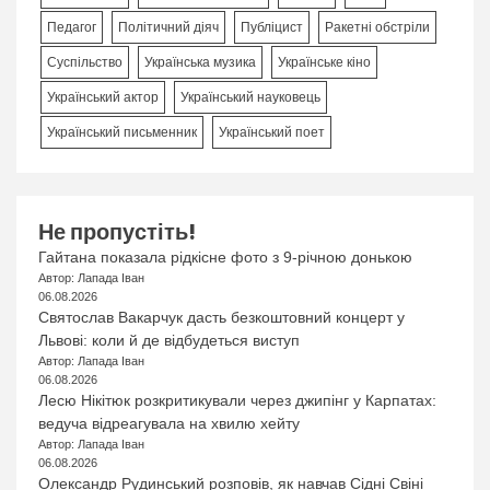
Педагог
Політичний діяч
Публіцист
Ракетні обстріли
Суспільство
Українська музика
Українське кіно
Український актор
Український науковець
Український письменник
Український поет
Не пропустіть!
Гайтана показала рідкісне фото з 9-річною донькою
Автор: Лапада Іван
06.08.2026
Святослав Вакарчук дасть безкоштовний концерт у
Львові: коли й де відбудеться виступ
Автор: Лапада Іван
06.08.2026
Лесю Нікітюк розкритикували через джипінг у Карпатах:
ведуча відреагувала на хвилю хейту
Автор: Лапада Іван
06.08.2026
Олександр Рудинський розповів, як навчав Сідні Свіні