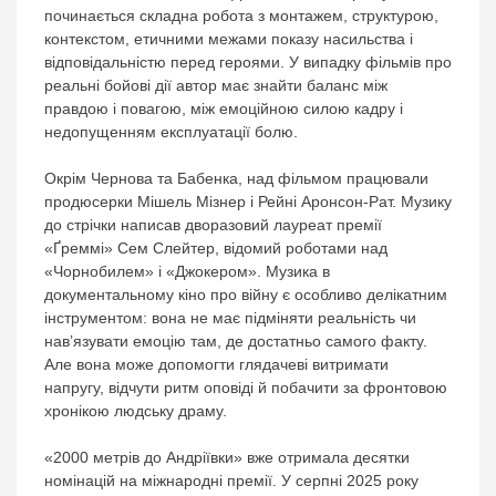
починається складна робота з монтажем, структурою,
контекстом, етичними межами показу насильства і
відповідальністю перед героями. У випадку фільмів про
реальні бойові дії автор має знайти баланс між
правдою і повагою, між емоційною силою кадру і
недопущенням експлуатації болю.
Окрім Чернова та Бабенка, над фільмом працювали
продюсерки Мішель Мізнер і Рейні Аронсон-Рат. Музику
до стрічки написав дворазовий лауреат премії
«Ґреммі» Сем Слейтер, відомий роботами над
«Чорнобилем» і «Джокером». Музика в
документальному кіно про війну є особливо делікатним
інструментом: вона не має підміняти реальність чи
нав’язувати емоцію там, де достатньо самого факту.
Але вона може допомогти глядачеві витримати
напругу, відчути ритм оповіді й побачити за фронтовою
хронікою людську драму.
«2000 метрів до Андріївки» вже отримала десятки
номінацій на міжнародні премії. У серпні 2025 року