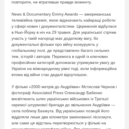
повторити, не втративши правди моменту.
News & Documentary Emmy Awards — американська
телевізійна премія, якою відзначають найкращі роботи
у сфері новин і документалістики. Церемонія відбулася
в Нью-Йорку в ніч на 29 травня. Для української стрічки
участь у такій нагороді має додаткову вагу, бо
документальні фільми про війну конкурують у
глобальному полі, де представлено багато сильних
тем, історій і авторів. Перемога в одній із ключових
професійних категорій допомагає утримувати увагу до
України на міжнародному рівні тоді, коли інформаційна
втома від війни стає дедалі відчутнішою.
У фільмі «2000 метрів до Андріївки» Мстислав Чернов і
фотограф Associated Press Олександр Бабенко
висвітлюють шлях українських військових із Третьої
окремої штурмової бригади до звільнення Андріївки —
села поблизу Бахмута. Від українських позицій його
відділяли лише два кілометри замінованої лісосмуги,
але саме ця відстань перетворюється у фільмі на