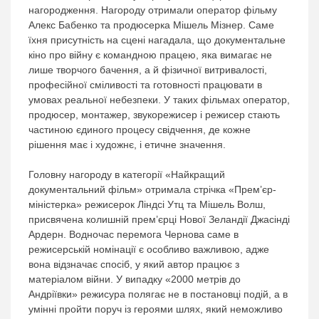
нагородження. Нагороду отримали оператор фільму
Алекс Бабенко та продюсерка Мішель Мізнер. Саме
їхня присутність на сцені нагадала, що документальне
кіно про війну є командною працею, яка вимагає не
лише творчого бачення, а й фізичної витривалості,
професійної сміливості та готовності працювати в
умовах реальної небезпеки. У таких фільмах оператор,
продюсер, монтажер, звукорежисер і режисер стають
частиною єдиного процесу свідчення, де кожне
рішення має і художнє, і етичне значення.
Головну нагороду в категорії «Найкращий
документальний фільм» отримала стрічка «Прем’єр-
міністерка» режисерок Ліндсі Утц та Мішель Волш,
присвячена колишній прем’єрці Нової Зеландії Джасінді
Ардерн. Водночас перемога Чернова саме в
режисерській номінації є особливо важливою, адже
вона відзначає спосіб, у який автор працює з
матеріалом війни. У випадку «2000 метрів до
Андріївки» режисура полягає не в постановці подій, а в
умінні пройти поруч із героями шлях, який неможливо