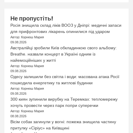
Не пропустіть!
Росія знищила склад ліків ВООЗ у Дніпрі: медичні запаси
для прифронтових лікарень опинилися під ударом
Автор: Корнюш Мария
09.08.2026
Австралійці зробили Київ обкладинкою свого альбому:
Breathe. назвали концерт в Україні одним із
найемоційніших у житті
Автор: Корнюш Мария
09.08.2026
Одесу залишили без світла і води: масована атака Росії
пошкодила енергетику та житлові будинки
Автор: Корнюш Мария
09.08.2026
300 киян зупинили вирубку на Теремках: тепломережу
хочуть провести через парк попри суперечки
Автор: Корнюш Мария
08.08.2026
Вісім собак загинули у вогні: пожежа знищила частину
притулку «Сіріус» на Київщині