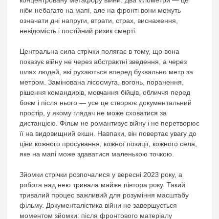
концентровану метафору війни. Два кілометри — це
ніби небагато на мапі, але на фронті вони можуть
означати дні напруги, втрати, страх, виснаження,
невідомість і постійний ризик смерті.
Центральна сила стрічки полягає в тому, що вона
показує війну не через абстрактні зведення, а через
шлях людей, які рухаються вперед буквально метр за
метром. Замінована лісосмуга, вогонь, поранення,
рішення командирів, мовчання бійців, обличчя перед
боєм і після нього — усе це створює документальний
простір, у якому глядач не може сховатися за
дистанцією. Фільм не романтизує війну і не перетворює
її на видовищний екшн. Навпаки, він повертає увагу до
ціни кожного просування, кожної позиції, кожного села,
яке на мапі може здаватися маленькою точкою.
Зйомки стрічки розпочалися у вересні 2023 року, а
робота над нею тривала майже півтора року. Такий
тривалий процес важливий для розуміння масштабу
фільму. Документалістика війни не завершується
моментом зйомки: після фронтового матеріалу