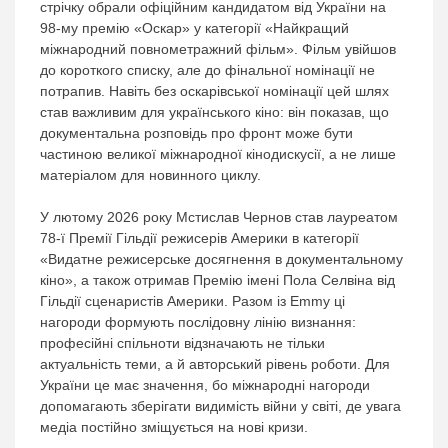
стрічку обрали офіційним кандидатом від України на
98-му премію «Оскар» у категорії «Найкращий
міжнародний повнометражний фільм». Фільм увійшов
до короткого списку, але до фінальної номінації не
потрапив. Навіть без оскарівської номінації цей шлях
став важливим для українського кіно: він показав, що
документальна розповідь про фронт може бути
частиною великої міжнародної кінодискусії, а не лише
матеріалом для новинного циклу.
У лютому 2026 року Мстислав Чернов став лауреатом
78-ї Премії Гільдії режисерів Америки в категорії
«Видатне режисерське досягнення в документальному
кіно», а також отримав Премію імені Пола Селвіна від
Гільдії сценаристів Америки. Разом із Emmy ці
нагороди формують послідовну лінію визнання:
професійні спільноти відзначають не тільки
актуальність теми, а й авторський рівень роботи. Для
України це має значення, бо міжнародні нагороди
допомагають зберігати видимість війни у світі, де увага
медіа постійно зміщується на нові кризи.