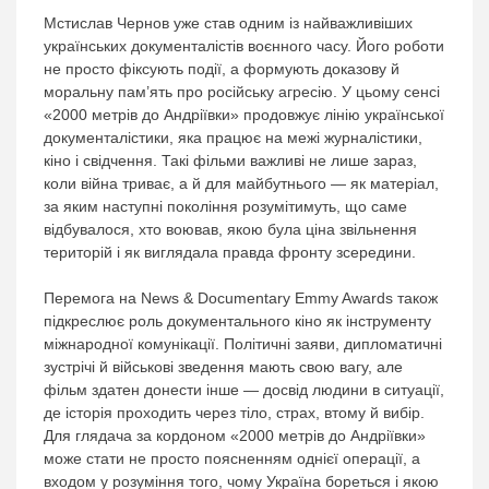
Мстислав Чернов уже став одним із найважливіших
українських документалістів воєнного часу. Його роботи
не просто фіксують події, а формують доказову й
моральну пам’ять про російську агресію. У цьому сенсі
«2000 метрів до Андріївки» продовжує лінію української
документалістики, яка працює на межі журналістики,
кіно і свідчення. Такі фільми важливі не лише зараз,
коли війна триває, а й для майбутнього — як матеріал,
за яким наступні покоління розумітимуть, що саме
відбувалося, хто воював, якою була ціна звільнення
територій і як виглядала правда фронту зсередини.
Перемога на News & Documentary Emmy Awards також
підкреслює роль документального кіно як інструменту
міжнародної комунікації. Політичні заяви, дипломатичні
зустрічі й військові зведення мають свою вагу, але
фільм здатен донести інше — досвід людини в ситуації,
де історія проходить через тіло, страх, втому й вибір.
Для глядача за кордоном «2000 метрів до Андріївки»
може стати не просто поясненням однієї операції, а
входом у розуміння того, чому Україна бореться і якою