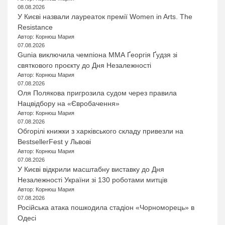
08.08.2026
У Києві назвали лауреаток премії Women in Arts. The
Resistance
Автор: Корнюш Мария
07.08.2026
Gunia виключила чемпіона ММА Ґеоргія Ґудзя зі
святкового проєкту до Дня Незалежності
Автор: Корнюш Мария
07.08.2026
Оля Полякова пригрозила судом через правила
Нацвідбору на «Євробачення»
Автор: Корнюш Мария
07.08.2026
Обгорілі книжки з харківського складу привезли на
BestsellerFest у Львові
Автор: Корнюш Мария
07.08.2026
У Києві відкрили масштабну виставку до Дня
Незалежності України зі 130 роботами митців
Автор: Корнюш Мария
07.08.2026
Російська атака пошкодила стадіон «Чорноморець» в
Одесі