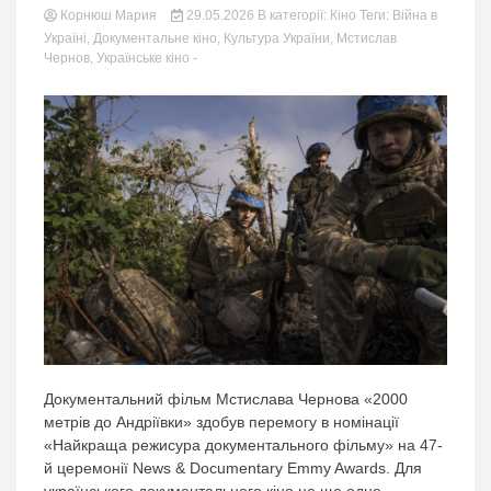
Корнюш Мария
29.05.2026
В категорії:
Кіно
Теги:
Війна в
Україні
,
Документальне кіно
,
Культура України
,
Мстислав
Чернов
,
Українське кіно
-
Документальний фільм Мстислава Чернова «2000
метрів до Андріївки» здобув перемогу в номінації
«Найкраща режисура документального фільму» на 47-
й церемонії News & Documentary Emmy Awards. Для