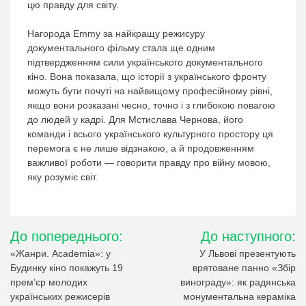
цю правду для світу.
Нагорода Emmy за найкращу режисуру
документального фільму стала ще одним
підтвердженням сили українського документального
кіно. Вона показала, що історії з українського фронту
можуть бути почуті на найвищому професійному рівні,
якщо вони розказані чесно, точно і з глибокою повагою
до людей у кадрі. Для Мстислава Чернова, його
команди і всього українського культурного простору ця
перемога є не лише відзнакою, а й продовженням
важливої роботи — говорити правду про війну мовою,
яку розуміє світ.
Навігація
До попереднього:
До наступного:
записів
«Жанри. Academia»: у
У Львові презентують
Будинку кіно покажуть 19
врятоване панно «Збір
прем’єр молодих
винограду»: як радянська
українських режисерів
монументальна кераміка