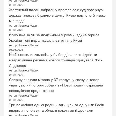
Автор: Корнюш Мария
08.08.2026
Жовтневий палац забрали у профспілок: суд повернув
державі знакову будівлю в центрі Києва вартістю близько
мільярда
Автор: Корнюш Мария
08.08.2026
Йому вже за 90 за людськими мірками: єдина горила
України Тоні відсвяткувала 52-річчя у Києві
Автор: Корнюш Мария
08.08.2026
Netflix поселив чоловіка у білборді на висоті дев’яти
метрів: дивна реклама нового трилера здивувала Лос-
Анджелес
Автор: Корнюш Мария
08.08.2026
Спершу вигнали мітлою у 37-градусну спеку, а тепер
«врятували»: історія собаки з «Нової пошти» отримала
несподіване продовження
Автор: Корнюш Мария
08.08.2026
Три покоління однієї родини загинули за одну ніч: Росія
вдарила по Києву та області ракетами й дронами
Автор: Корнюш Мария