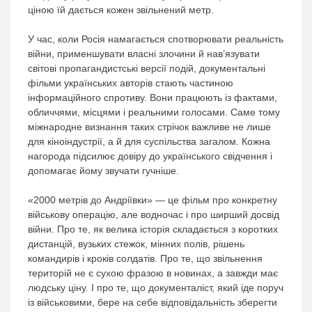
ціною їй дається кожен звільнений метр.
У час, коли Росія намагається спотворювати реальність
війни, применшувати власні злочини й нав’язувати
світові пропагандистські версії подій, документальні
фільми українських авторів стають частиною
інформаційного спротиву. Вони працюють із фактами,
обличчями, місцями і реальними голосами. Саме тому
міжнародне визнання таких стрічок важливе не лише
для кіноіндустрії, а й для суспільства загалом. Кожна
нагорода підсилює довіру до українського свідчення і
допомагає йому звучати гучніше.
«2000 метрів до Андріївки» — це фільм про конкретну
військову операцію, але водночас і про ширший досвід
війни. Про те, як велика історія складається з коротких
дистанцій, вузьких стежок, мінних полів, рішень
командирів і кроків солдатів. Про те, що звільнення
територій не є сухою фразою в новинах, а завжди має
людську ціну. І про те, що документаліст, який іде поруч
із військовими, бере на себе відповідальність зберегти