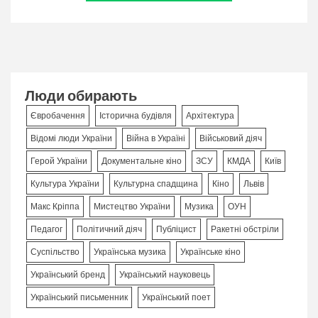
Люди обирають
Євробачення
Історична будівля
Архітектура
Відомі люди України
Війна в Україні
Військовий діяч
Герой України
Документальне кіно
ЗСУ
КМДА
Київ
Культура України
Культурна спадщина
Кіно
Львів
Макс Кріппа
Мистецтво України
Музика
ОУН
Педагог
Політичний діяч
Публіцист
Ракетні обстріли
Суспільство
Українська музика
Українське кіно
Український бренд
Український науковець
Український письменник
Український поет