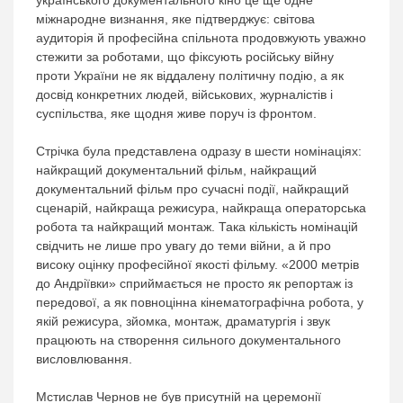
українського документального кіно це ще одне
міжнародне визнання, яке підтверджує: світова
аудиторія й професійна спільнота продовжують уважно
стежити за роботами, що фіксують російську війну
проти України не як віддалену політичну подію, а як
досвід конкретних людей, військових, журналістів і
суспільства, яке щодня живе поруч із фронтом.
Стрічка була представлена одразу в шести номінаціях:
найкращий документальний фільм, найкращий
документальний фільм про сучасні події, найкращий
сценарій, найкраща режисура, найкраща операторська
робота та найкращий монтаж. Така кількість номінацій
свідчить не лише про увагу до теми війни, а й про
високу оцінку професійної якості фільму. «2000 метрів
до Андріївки» сприймається не просто як репортаж із
передової, а як повноцінна кінематографічна робота, у
якій режисура, зйомка, монтаж, драматургія і звук
працюють на створення сильного документального
висловлювання.
Мстислав Чернов не був присутній на церемонії