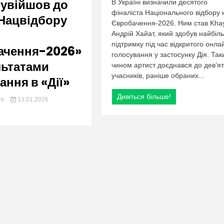
org.ua
 увійшов до
В Україні визначили десятого
фіналіста Національного відбору 
Нацвідбору
Євробачення-2026. Ним став Kha
Андрій Хайат, який здобув найбіл
підтримку під час відкритого онла
ачення-2026»
голосування у застосунку Дія. Та
льтатами
чином артист доєднався до дев’я
учасників, раніше обраних...
ання в «Дії»
Дивіться більше!
ия
13.01.2026