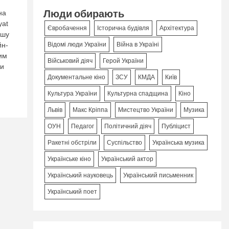
Люди обирають
на
yat
Євробачення
Історична будівля
Архітектура
ьшу
йн-
Відомі люди України
Війна в Україні
ким
Військовий діяч
Герой України
ти
Документальне кіно
ЗСУ
КМДА
Київ
Культура України
Культурна спадщина
Кіно
Львів
Макс Кріппа
Мистецтво України
Музика
ОУН
Педагог
Політичний діяч
Публіцист
Ракетні обстріли
Суспільство
Українська музика
Українське кіно
Український актор
Український науковець
Український письменник
Український поет