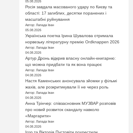
05.08.2026
Росія завдала масованого удару по Києву та
області: 17 загиблих, десятки поранених і
масштабні руйнування
Автор: Лапада Іван
05.08.2026
Українська поетка Ірина Шувалова отримала
норвезьку літературну премію Ordknappen 2026
Автор: Лапада Іван
04.08.2026
Артур Дронь відкрив власну онлайн-книгарню:
що можна придбати та як вона працює
Автор: Лапада Іван
04.08.2026
Настя Каменських анонсувала зйомки у фільмі
жахів, але розкритикували її не через роль
Автор: Лапада Іван
04.08.2026
Анна Трінчер: співзасновник МУЗВАР розповів
про новий розвиток скандалу навколо
«Маргарити»
Автор: Лапада Іван
04.08.2026
Ігор та Вікторія Пустовіти похрестили