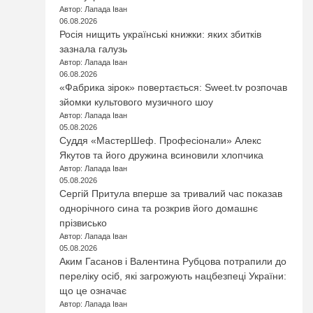
Автор: Лапада Іван
06.08.2026
Росія нищить українські книжки: яких збитків
зазнала галузь
Автор: Лапада Іван
06.08.2026
«Фабрика зірок» повертається: Sweet.tv розпочав
зйомки культового музичного шоу
Автор: Лапада Іван
05.08.2026
Суддя «МастерШеф. Професіонали» Алекс
Якутов та його дружина всиновили хлопчика
Автор: Лапада Іван
05.08.2026
Сергій Притула вперше за тривалий час показав
однорічного сина та розкрив його домашнє
прізвисько
Автор: Лапада Іван
05.08.2026
Аким Гасанов і Валентина Рубцова потрапили до
переліку осіб, які загрожують нацбезпеці України:
що це означає
Автор: Лапада Іван