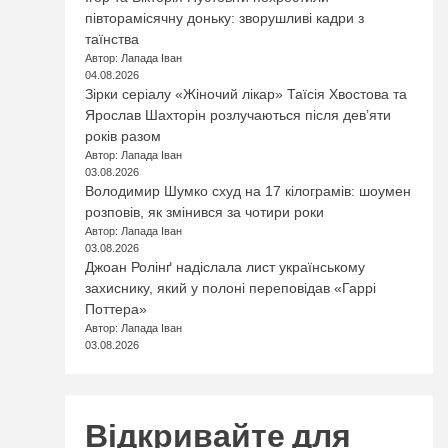
півторамісячну доньку: зворушливі кадри з
таїнства
Автор: Лапада Іван
04.08.2026
Зірки серіалу «Жіночий лікар» Таїсія Хвостова та
Ярослав Шахторін розлучаються після дев’яти
років разом
Автор: Лапада Іван
03.08.2026
Володимир Шумко схуд на 17 кілограмів: шоумен
розповів, як змінився за чотири роки
Автор: Лапада Іван
03.08.2026
Джоан Ролінґ надіслала лист українському
захиснику, який у полоні переповідав «Гаррі
Поттера»
Автор: Лапада Іван
03.08.2026
Відкривайте для