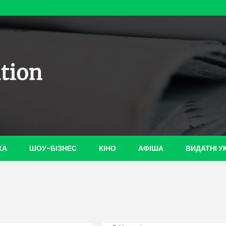
ian-
КА
ШОУ-БІЗНЕС
КІНО
АФІША
ВИДАТНІ У