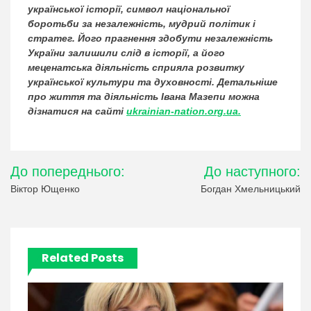
української історії, символ національної
боротьби за незалежність, мудрий політик і
стратег. Його прагнення здобути незалежність
України залишили слід в історії, а його
меценатська діяльність сприяла розвитку
української культури та духовності. Детальніше
про життя та діяльність Івана Мазепи можна
дізнатися на сайті
ukrainian-nation.org.ua.
Навігація
До попереднього:
До наступного:
записів
Віктор Ющенко
Богдан Хмельницький
Related Posts