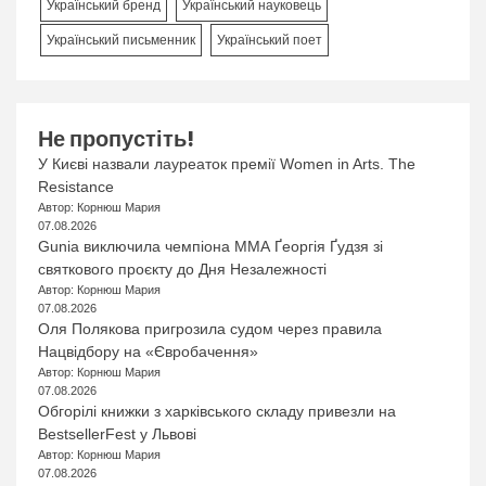
Український бренд
Український науковець
Український письменник
Український поет
Не пропустіть!
У Києві назвали лауреаток премії Women in Arts. The
Resistance
Автор: Корнюш Мария
07.08.2026
Gunia виключила чемпіона ММА Ґеоргія Ґудзя зі
святкового проєкту до Дня Незалежності
Автор: Корнюш Мария
07.08.2026
Оля Полякова пригрозила судом через правила
Нацвідбору на «Євробачення»
Автор: Корнюш Мария
07.08.2026
Обгорілі книжки з харківського складу привезли на
BestsellerFest у Львові
Автор: Корнюш Мария
07.08.2026