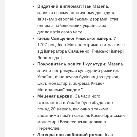
Видатний дипломат
: Іван Мазепа,
завдяки своєму політичному досвіду та
зв’язкам з європейськими дворами, став
одним з найвідоміших українських
дипломатів свого часу.
Князь Священної Римської імперії
: У
1707 році Іван Мазепа отримав титул князя
від імператора Священної Римської імперії
Леопольда I.
Покровитель освіти і культури
: Мазепа
значно підтримував культурний розвиток
України, фінансував будівництво церков,
шкіл, монастирів, зокрема Києво-
Могилянської академії.
Меценат церкви
: За часи його
гетьманства в Україні було збудовано
понад 20 церков, включно з такими
видатними пам’ятками, як Києво-Братський
монастир і Вознесенська церква в
Переяславі.
Легенда про любовний роман
: Іван