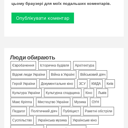
цьому браузері для моїх подальших коментарів.
Люди обирають
Євробачення
Історична будівля
Архітектура
Відомі люди України
Війна в Україні
Військовий діяч
Герой України
Документальне кіно
ЗСУ
КМДА
Київ
Культура України
Культурна спадщина
Кіно
Львів
Макс Кріппа
Мистецтво України
Музика
ОУН
Педагог
Політичний діяч
Публіцист
Ракетні обстріли
Суспільство
Українська музика
Українське кіно