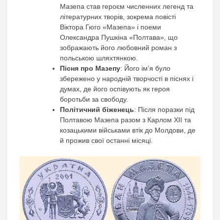
Мазепа став героєм численних легенд та
літературних творів, зокрема повісті
Віктора Гюго «Мазепа» і поеми
Олександра Пушкіна «Полтава», що
зображають його любовний роман з
польською шляхтянкою.
Пісня про Мазепу
: Його ім’я було
збережено у народній творчості в піснях і
думах, де його оспівують як героя
боротьби за свободу.
Політичний біженець
: Після поразки під
Полтавою Мазепа разом з Карлом XII та
козацькими військами втік до Молдови, де
й прожив свої останні місяці.