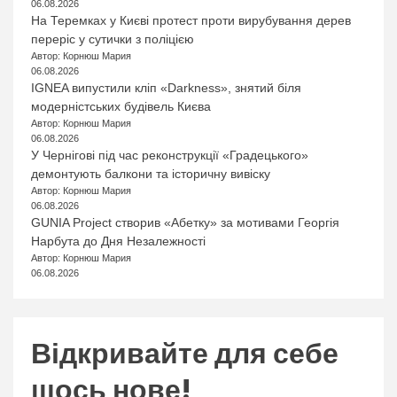
06.08.2026
На Теремках у Києві протест проти вирубування дерев
переріс у сутички з поліцією
Автор: Корнюш Мария
06.08.2026
IGNEA випустили кліп «Darkness», знятий біля
модерністських будівель Києва
Автор: Корнюш Мария
06.08.2026
У Чернігові під час реконструкції «Градецького»
демонтують балкони та історичну вивіску
Автор: Корнюш Мария
06.08.2026
GUNIA Project створив «Абетку» за мотивами Георгія
Нарбута до Дня Незалежності
Автор: Корнюш Мария
06.08.2026
Відкривайте для себе
щось нове!