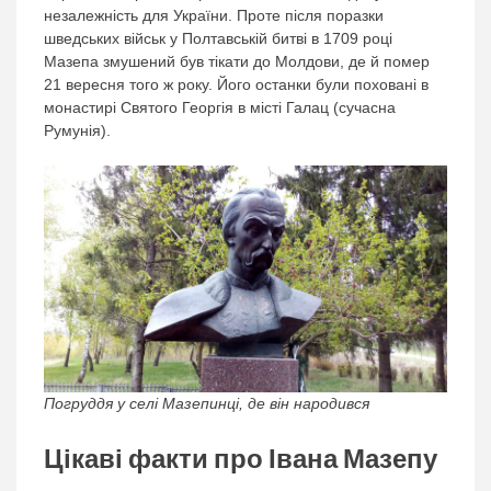
незалежність для України. Проте після поразки
шведських військ у Полтавській битві в 1709 році
Мазепа змушений був тікати до Молдови, де й помер
21 вересня того ж року. Його останки були поховані в
монастирі Святого Георгія в місті Галац (сучасна
Румунія).
Погруддя у селі Мазепинці, де він народився
Цікаві факти про Івана Мазепу