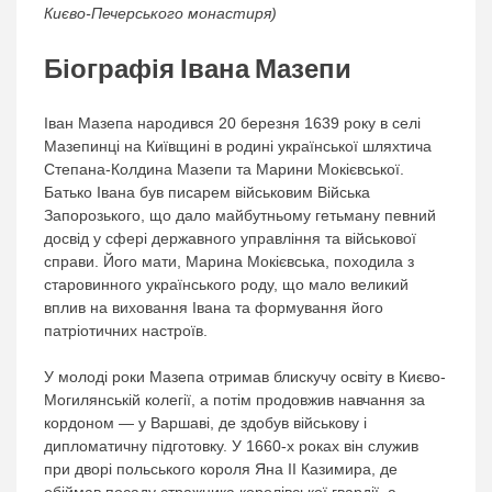
Києво-Печерського монастиря)
Біографія Івана Мазепи
Іван Мазепа народився 20 березня 1639 року в селі
Мазепинці на Київщині в родині української шляхтича
Степана-Колдина Мазепи та Марини Мокієвської.
Батько Івана був писарем військовим Війська
Запорозького, що дало майбутньому гетьману певний
досвід у сфері державного управління та військової
справи. Його мати, Марина Мокієвська, походила з
старовинного українського роду, що мало великий
вплив на виховання Івана та формування його
патріотичних настроїв.
У молоді роки Мазепа отримав блискучу освіту в Києво-
Могилянській колегії, а потім продовжив навчання за
кордоном — у Варшаві, де здобув військову і
дипломатичну підготовку. У 1660-х роках він служив
при дворі польського короля Яна ІІ Казимира, де