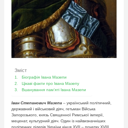
Зміст
Біографія Івана Мазепи
Цікаві факти про Івана Мазепу
Вшанування пам’яті Івана Мазепи
Іван Степанович Мазепа
– український політичний,
державний і військовий діяч, гетьман Війська
Запорозького, князь Священної Римської імперії,
меценат, культурний діяч. Один із найвизначніших
політичних лідерів України кінця XVII – початку XVIII