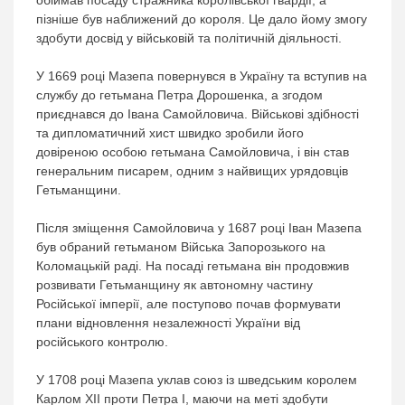
обіймав посаду стражника королівської гвардії, а
пізніше був наближений до короля. Це дало йому змогу
здобути досвід у військовій та політичній діяльності.
У 1669 році Мазепа повернувся в Україну та вступив на
службу до гетьмана Петра Дорошенка, а згодом
приєднався до Івана Самойловича. Військові здібності
та дипломатичний хист швидко зробили його
довіреною особою гетьмана Самойловича, і він став
генеральним писарем, одним з найвищих урядовців
Гетьманщини.
Після зміщення Самойловича у 1687 році Іван Мазепа
був обраний гетьманом Війська Запорозького на
Коломацькій раді. На посаді гетьмана він продовжив
розвивати Гетьманщину як автономну частину
Російської імперії, але поступово почав формувати
плани відновлення незалежності України від
російського контролю.
У 1708 році Мазепа уклав союз із шведським королем
Карлом XII проти Петра І, маючи на меті здобути