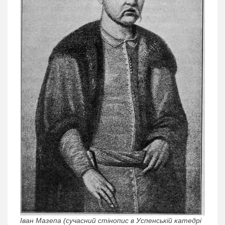
Іван Мазепа (сучасний стінопис в Успенській катедрі