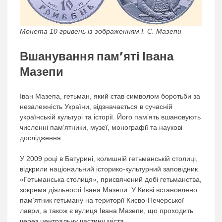
Монета 10 гривень із зображенням I. C. Мазепи
Вшанування пам’яті Івана
Мазепи
Іван Мазепа, гетьман, який став символом боротьби за
незалежність України, відзначається в сучасній
українській культурі та історії. Його пам’ять вшановують
численні пам’ятники, музеї, монографії та наукові
дослідження.
У 2009 році в Батурині, колишній гетьманській столиці,
відкрили національний історико-культурний заповідник
«Гетьманська столиця», присвячений добі гетьманства,
зокрема діяльності Івана Мазепи. У Києві встановлено
пам’ятник гетьману на території Києво-Печерської
лаври, а також є вулиця Івана Мазепи, що проходить
через центральну частину міста.