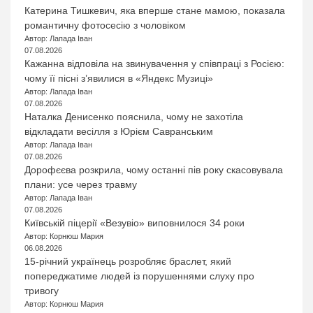
Катерина Тишкевич, яка вперше стане мамою, показала
романтичну фотосесію з чоловіком
Автор: Лапада Іван
07.08.2026
Кажанна відповіла на звинувачення у співпраці з Росією:
чому її пісні з’явилися в «Яндекс Музиці»
Автор: Лапада Іван
07.08.2026
Наталка Денисенко пояснила, чому не захотіла
відкладати весілля з Юрієм Савранським
Автор: Лапада Іван
07.08.2026
Дорофєєва розкрила, чому останні пів року скасовувала
плани: усе через травму
Автор: Лапада Іван
07.08.2026
Київській піцерії «Везувіо» виповнилося 34 роки
Автор: Корнюш Мария
06.08.2026
15-річний українець розробляє браслет, який
попереджатиме людей із порушеннями слуху про
тривогу
Автор: Корнюш Мария