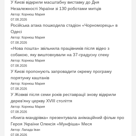
У Києві відкрили масштабну виставку до Дня
Незалежності України зі 130 роботами митців
Автор: Корнюш Мария
07.08.2026
Російська атака пошкодила стадіон «Чорноморець» в
Одесі
Автор: Корнюш Мария
07.08.2026
«Нова пошта» звільнила працівників після відео з
собакою, яку виштовхували на 37-градусну спеку
Автор: Корнюш Мария
07.08.2026
У Києві пропонують запровадити окрему програму
порятунку каштанів
Автор: Корнюш Мария
07.08.2026
У Жовкві після семи років реставрації знову відкрили
дерев’яну церкву XVIII століття
Автор: Корнюш Мария
07.08.2026
«Книга-мандрівка» презентувала анімаційний фільм про
Героя України Олексія «Мунфіша» Меся
Автор: Лапада Іван
07.08.2026